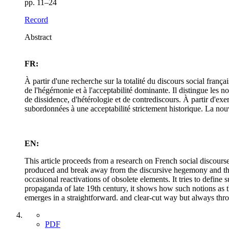
pp. 11–24
Record
Abstract
FR:
À partir d'une recherche sur la totalité du discours social fran
de l'hégérnonie et à l'acceptabilité dominante. Il distingue les n
de dissidence, d'hétérologie et de contrediscours. À partir d'ex
subordonnées à une acceptabilité strictement historique. La nouv
EN:
This article proceeds from a research on French social discourse
produced and break away frorn the discursive hegemony and the 
occasional reactivations of obsolete elements. It tries to defin
propaganda of late 19th century, it shows how such notions as th
emerges in a straightforward. and clear-cut way but always th
PDF