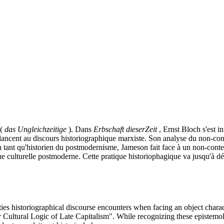
 (
das Ungleichzeitige
). Dans
Erbschaft dieser
Zeit
, Ernst Bloch s'est i
s lancent au discours historiographique marxiste. Son analyse du non-co
ant qu'historien du postmodernisme, Jameson fait face à un non-contemp
e culturelle postmoderne. Cette pratique historiophagique va jusqu'à dé
ulties historiographical discourse encounters when facing an object cha
ultural Logic of Late Capitalism". While recognizing these epistemologi