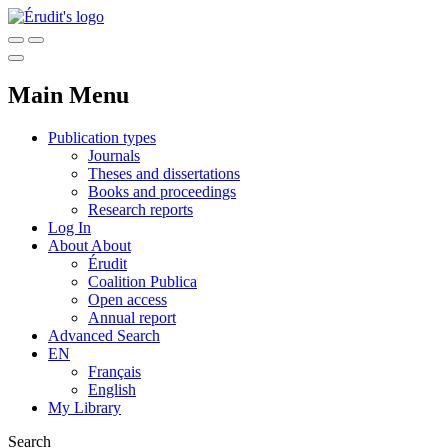
Main Menu
Publication types
Journals
Theses and dissertations
Books and proceedings
Research reports
Log In
About
About
Érudit
Coalition Publica
Open access
Annual report
Advanced Search
EN
Français
English
My Library
Search