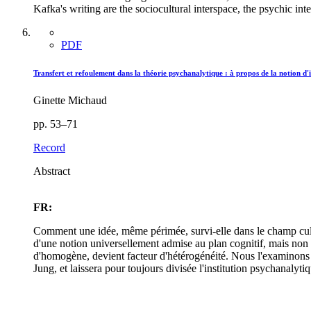
Kafka's writing are the sociocultural interspace, the psychic in
PDF
Transfert et refoulement dans la théorie psychanalytique : à propos de la notion d'i
Ginette Michaud
pp. 53–71
Record
Abstract
FR:
Comment une idée, même périmée, survi-elle dans le champ cultu
d'une notion universellement admise au plan cognitif, mais non pou
d'homogène, devient facteur d'hétérogénéité. Nous l'examinons à
Jung, et laissera pour toujours divisée l'institution psychanalyti