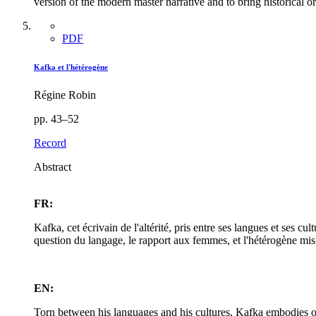
version of the modern master narrative and to bring historical or
PDF
Kafka et l'hétérogène
Régine Robin
pp. 43–52
Record
Abstract
FR:
Kafka, cet écrivain de l'altérité, pris entre ses langues et ses cu
question du langage, le rapport aux femmes, et l'hétérogène mis e
EN:
Torn between his languages and his cultures, Kafka embodies ot