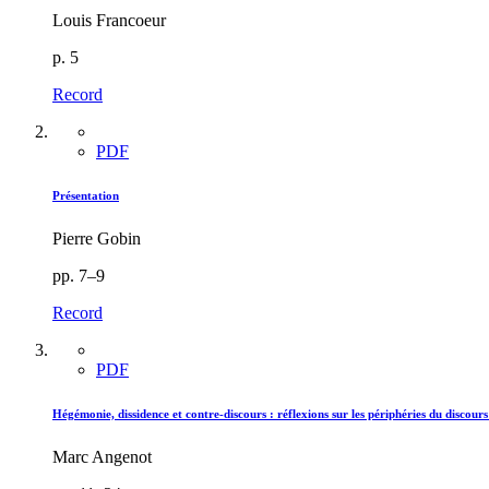
Louis Francoeur
p. 5
Record
PDF
Présentation
Pierre Gobin
pp. 7–9
Record
PDF
Hégémonie, dissidence et contre-discours : réflexions sur les périphéries du discours
Marc Angenot