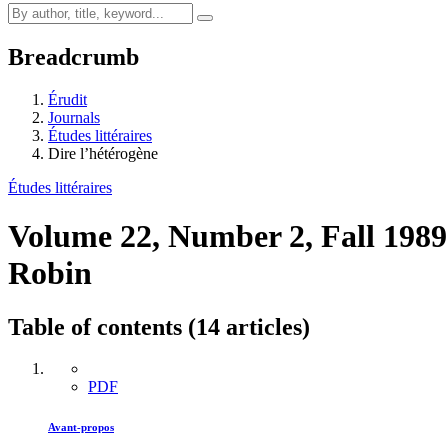
Breadcrumb
Érudit
Journals
Études littéraires
Dire l’hétérogène
Études littéraires
Volume 22, Number 2, Fall 198
Robin
Table of contents (14 articles)
PDF
Avant-propos