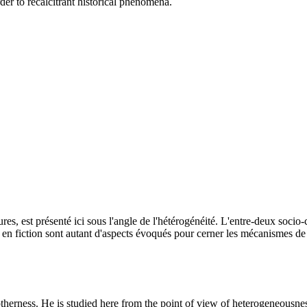
der to recalcitrant historical phenomena.
ltures, est présenté ici sous l'angle de l'hétérogénéité. L'entre-deux socio
n fiction sont autant d'aspects évoqués pour cerner les mécanismes de l'é
herness. He is studied here from the point of view of heterogeneousne