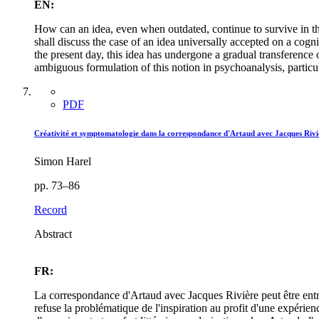
EN:
How can an idea, even when outdated, continue to survive in th
shall discuss the case of an idea universally accepted on a cogni
the present day, this idea has undergone a gradual transference
ambiguous formulation of this notion in psychoanalysis, partic
PDF
Créativité et symptomatologie dans la correspondance d'Artaud avec Jacques Rivi
Simon Harel
pp. 73–86
Record
Abstract
FR:
La correspondance d'Artaud avec Jacques Rivière peut être entre
refuse la problématique de l'inspiration au profit d'une expérien