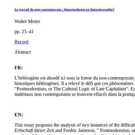
Le travail du non-contemporain : historiophagie ou historiographie?
Walter Moser
pp. 25–41
Record
Abstract
FR:
L'hétérogène est abordé ici sous la forme du non-contemporain
historiques hétérogènes. Il a relevé le défi que ces phénomène
"Postmodernism, or The Cultural Logic of Late Capitalism". En t
matériaux non contemporains se trouvent effacés dans la pratiqu
EN:
This essay proposes the analysis of two instances of the diffic
Erbschaft dieser Zeit
and Fredric Jameson, " Postmodernism, or C