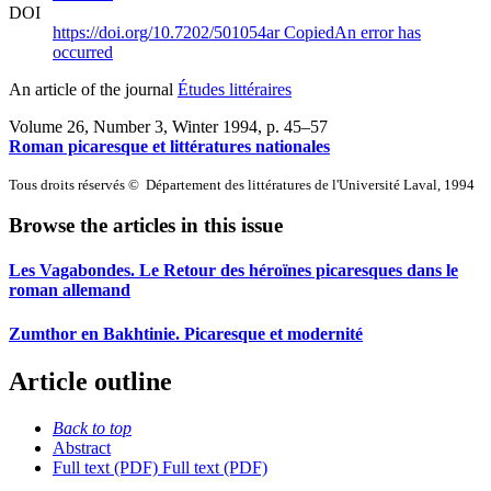
DOI
https://doi.org/10.7202/501054ar
Copied
An error has
occurred
An article of the journal
Études littéraires
Volume 26, Number 3, Winter 1994
, p. 45–57
Roman picaresque et littératures nationales
Tous droits réservés © Département des littératures de l'Université Laval, 1994
Browse the articles in this issue
Les Vagabondes. Le Retour des héroïnes picaresques dans le
roman allemand
Zumthor en Bakhtinie. Picaresque et modernité
Article outline
Back to top
Abstract
Full text (PDF)
Full text (PDF)