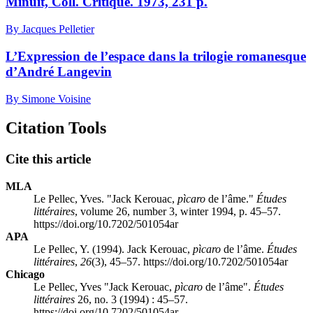
Minuit, Coll. Critique. 1973, 231 p.
By Jacques Pelletier
L’Expression de l’espace dans la trilogie romanesque
d’André Langevin
By Simone Voisine
Citation Tools
Cite this article
MLA
Le Pellec, Yves. "Jack Kerouac,
pìcaro
de l’âme."
Études
littéraires
, volume 26, number 3, winter 1994, p. 45–57.
https://doi.org/10.7202/501054ar
APA
Le Pellec, Y. (1994). Jack Kerouac,
pìcaro
de l’âme.
Études
littéraires
,
26
(3), 45–57. https://doi.org/10.7202/501054ar
Chicago
Le Pellec, Yves "Jack Kerouac,
pìcaro
de l’âme".
Études
littéraires
26, no. 3 (1994) : 45–57.
https://doi.org/10.7202/501054ar