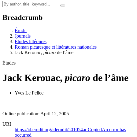
Breadcrumb
Érudit
Journals
Études littéraires
Roman picaresque et littératures nationales
Jack Kerouac,
pìcaro
de l’âme
Études
Jack Kerouac,
pìcaro
de l’âme
Yves Le Pellec
Online publication: April 12, 2005
URI
https://id.erudit.org/iderudit/501054ar
Copied
An error has
occurred