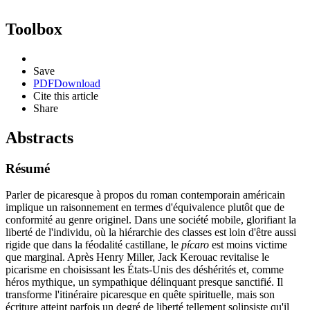
Toolbox
Save
PDF
Download
Cite this article
Share
Abstracts
Résumé
Parler de picaresque à propos du roman contemporain américain
implique un raisonnement en termes d'équivalence plutôt que de
conformité au genre originel. Dans une société mobile, glorifiant la
liberté de l'individu, où la hiérarchie des classes est loin d'être aussi
rigide que dans la féodalité castillane, le
pícaro
est moins victime
que marginal. Après Henry Miller, Jack Kerouac revitalise le
picarisme en choisissant les États-Unis des déshérités et, comme
héros mythique, un sympathique délinquant presque sanctifié. Il
transforme l'itinéraire picaresque en quête spirituelle, mais son
écriture atteint parfois un degré de liberté tellement solipsiste qu'il