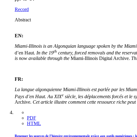
Record
Abstract
EN:
Miami-Illinois is an Algonquian language spoken by the Miami a
th
d’en Haut
. In the 19
century, forced removals and the reservat
is now available through the
Miami-Illinois Digital Archive
. Th
FR:
La langue algonquienne Miami-Illinois est parlée par les Miami e
e
Pays d’en Haut. Au
XIX
siècle, les déplacements forcés et le s
Archive
. Cet article illustre comment cette ressource riche peu
PDF
HTML
Repenser les sources de l’histoire environnementale grâce aux outils numériques : le