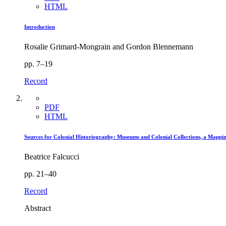
HTML
Introduction
Rosalie Grimard-Mongrain and Gordon Blennemann
pp. 7–19
Record
PDF
HTML
Sources for Colonial Historiography: Museums and Colonial Collections, a Mappin
Beatrice Falcucci
pp. 21–40
Record
Abstract