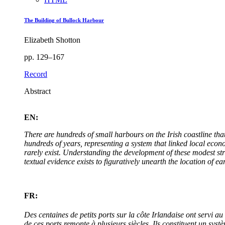
The Building of Bullock Harbour
Elizabeth Shotton
pp. 129–167
Record
Abstract
EN:
There are hundreds of small harbours on the Irish coastline that
hundreds of years, representing a system that linked local econ
rarely exist. Understanding the development of these modest s
textual evidence exists to figuratively unearth the location of ear
FR:
Des centaines de petits ports sur la côte Irlandaise ont servi
de ces ports remonte à plusieurs siècles. Ils constituent un sys