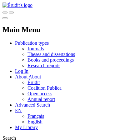
Main Menu
Publication types
Journals
Theses and dissertations
Books and proceedings
Research reports
Log In
About
About
Érudit
Coalition Publica
Open access
Annual report
Advanced Search
EN
Français
English
My Library
Search