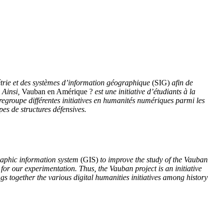
étrie et des systèmes d’information géographique
(SIG)
afin de
. Ainsi,
Vauban en Amérique ?
est une initiative d’étudiants à la
regroupe différentes initiatives en humanités numériques parmi les
pes de structures défensives.
phic information system
(
GIS
)
to improve the study of the Vauban
or our experimentation. Thus, the Vauban project is an initiative
gs together the various digital humanities initiatives among history