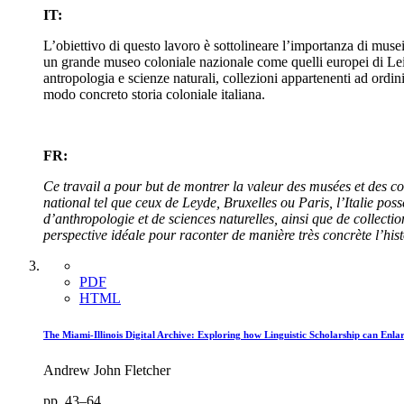
IT:
L’obiettivo di questo lavoro è sottolineare l’importanza di musei
un grande museo coloniale nazionale come quelli europei di Leiden,
antropologia e scienze naturali, collezioni appartenenti ad ordini 
modo concreto storia coloniale italiana.
FR:
Ce travail a pour but de montrer la valeur des musées et des co
national tel que ceux de Leyde, Bruxelles ou Paris, l’Italie pos
d’anthropologie et de sciences naturelles, ainsi que de collecti
perspective idéale pour raconter de manière très concrète l’histo
PDF
HTML
The Miami-Illinois Digital Archive: Exploring how Linguistic Scholarship can Enla
Andrew John Fletcher
pp. 43–64