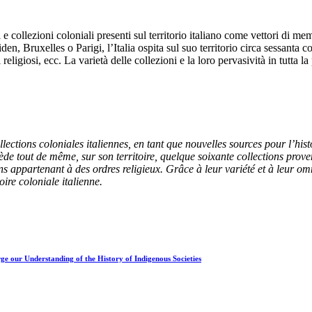
 e collezioni coloniali presenti sul territorio italiano come vettori di m
 Bruxelles o Parigi, l’Italia ospita sul suo territorio circa sessanta col
religiosi, ecc. La varietà delle collezioni e la loro pervasività in tutta l
llections coloniales italiennes, en tant que nouvelles sources pour l’hi
sède tout de même, sur son territoire, quelque soixante collections prove
ons appartenant à des ordres religieux. Grâce à leur variété et à leur o
ire coloniale italienne.
rge our Understanding of the History of Indigenous Societies