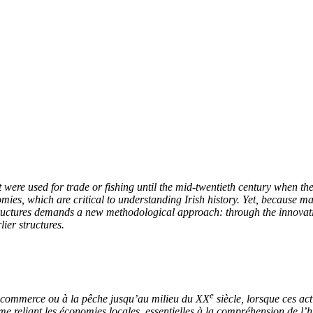
 were used for trade or fishing until the mid-twentieth century when th
omies, which are critical to understanding Irish history. Yet, because m
tructures demands a new methodological approach: through the innovat
lier structures.
e
 au commerce ou à la pêche jusqu’au milieu du
XX
siècle, lorsque ces act
tème reliant les économies locales, essentielles à la compréhension de l