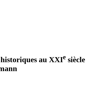
e
 historiques au XXI
siècle
emann