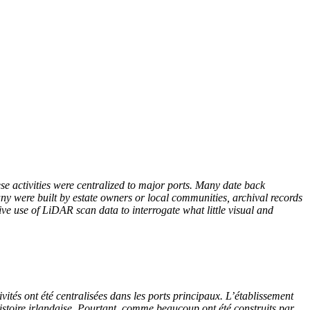
ese activities were centralized to major ports. Many date back
any were built by estate owners or local communities, archival records
ive use of
L
i
DAR
scan data to interrogate what little visual and
ivités ont été centralisées dans les ports principaux. L’établissement
’histoire irlandaise. Pourtant, comme beaucoup ont été construits par