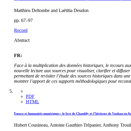
Matthieu Deltombe and Laëtitia Deudon
pp. 67–97
Record
Abstract
FR:
Face à la multiplication des données historiques, le recours a
nouvelle lecture aux sources pour visualiser, clarifier et diffus
permettant de revisiter l’étude des sources historiques dans une
montrer l’apport de ces supports méthodologiques pour reconstit
PDF
HTML
Espace et humanités numériques : le fort de Chambly et l’héritage de Vauban en 
Hubert Cousineau, Antoine Gauthier-Trépanier, Anthony Trouil