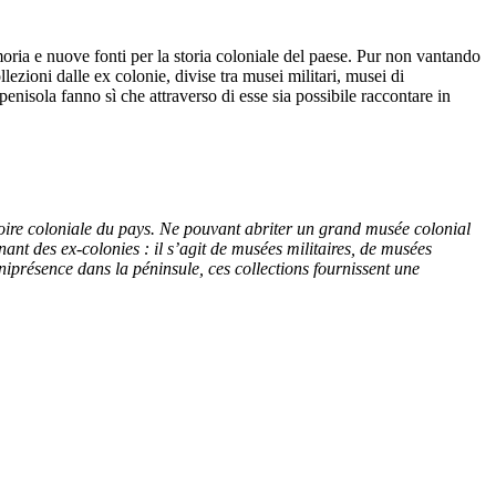
emoria e nuove fonti per la storia coloniale del paese. Pur non vantando
lezioni dalle ex colonie, divise tra musei militari, musei di
a penisola fanno sì che attraverso di esse sia possibile raccontare in
stoire coloniale du pays. Ne pouvant abriter un grand musée colonial
nant des ex-colonies : il s’agit de musées militaires, de musées
mniprésence dans la péninsule, ces collections fournissent une