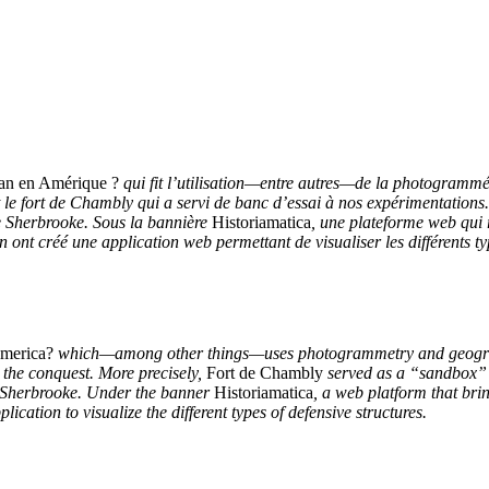
an en Amérique ?
qui fit l’utilisation—entre autres—de la photogramm
t le fort de Chambly qui a servi de banc d’essai à nos expérimentations
de Sherbrooke. Sous la bannière
Historiamatica
, une plateforme web qui 
n ont créé une application web permettant de visualiser les différents ty
merica?
which—among other things—uses photogrammetry and geogra
e the conquest. More precisely,
Fort de Chambly
served as a “sandbox” f
de Sherbrooke. Under the banner
Historiamatica
, a web platform that brin
cation to visualize the different types of defensive structures.