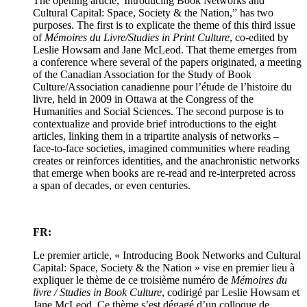
The opening article,“Introducing Book Networks and
Cultural Capital: Space, Society & the Nation,” has two
purposes. The first is to explicate the theme of this third issue
of
Mémoires du Livre/Studies in Print Culture
, co-edited by
Leslie Howsam and Jane McLeod. That theme emerges from
a conference where several of the papers originated, a meeting
of the Canadian Association for the Study of Book
Culture/Association canadienne pour l’étude de l’histoire du
livre, held in 2009 in Ottawa at the Congress of the
Humanities and Social Sciences. The second purpose is to
contextualize and provide brief introductions to the eight
articles, linking them in a tripartite analysis of networks –
face-to-face societies, imagined communities where reading
creates or reinforces identities, and the anachronistic networks
that emerge when books are re-read and re-interpreted across
a span of decades, or even centuries.
FR:
Le premier article, « Introducing Book Networks and Cultural
Capital: Space, Society & the Nation » vise en premier lieu à
expliquer le thème de ce troisième numéro de
Mémoires du
livre / Studies in Book Culture
, codirigé par Leslie Howsam et
Jane McLeod. Ce thème s’est dégagé d’un colloque de