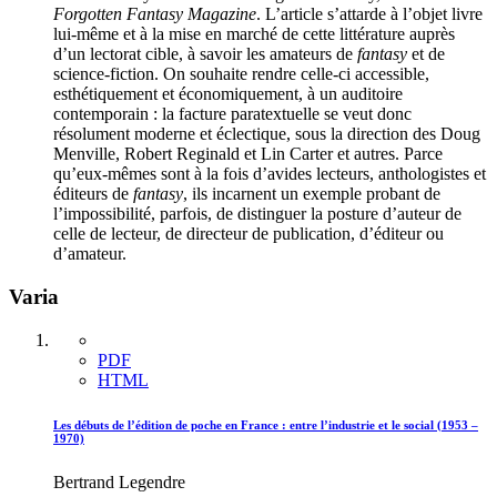
Forgotten Fantasy Magazine
. L’article s’attarde à l’objet livre
lui-même et à la mise en marché de cette littérature auprès
d’un lectorat cible, à savoir les amateurs de
fantasy
et de
science-fiction. On souhaite rendre celle-ci accessible,
esthétiquement et économiquement, à un auditoire
contemporain : la facture paratextuelle se veut donc
résolument moderne et éclectique, sous la direction des Doug
Menville, Robert Reginald et Lin Carter et autres. Parce
qu’eux-mêmes sont à la fois d’avides lecteurs, anthologistes et
éditeurs de
fantasy
, ils incarnent un exemple probant de
l’impossibilité, parfois, de distinguer la posture d’auteur de
celle de lecteur, de directeur de publication, d’éditeur ou
d’amateur.
Varia
PDF
HTML
Les débuts de l’édition de poche en France : entre l’industrie et le social (1953 –
1970)
Bertrand Legendre