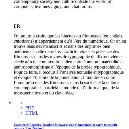
contemporary society and culture outside the world of
computers, text messaging, and chat rooms.
FR:
On pourrait croire que les binettes ou frimousses (en anglais,
emoticons
) n’appartiennent qu’à l’ère du numérique. Or on en
trouve dans des manuscrits et dans des imprimés bien
antérieurs à cette dernière. L’article retrace la présence des
frimousses dans les revues de typographie du dix-neuvième
siècle afin de comprendre le lien entre émotion, matérialité et
anthropomorphisme à l’époque de la presse typographique.
Pour ce faire, il recourt à l’analyse textuelle et typographique
et évoque l’histoire de la ponctuation. Il montre en outre
l’omniprésence des frimousses dans la société et la culture
contemporaines par-delà le monde de l’informatique, de la
messagerie texto et du clavardage.
PDF
HTML
Connected Readers: Reading Networks and Community in early twentieth-
century New Zealand