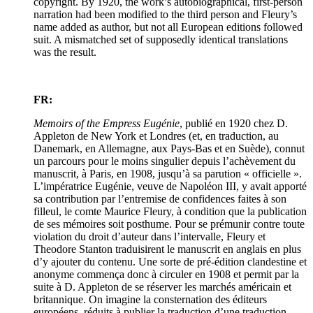
copyright. By 1920, the work’s autobiographical, first-person
narration had been modified to the third person and Fleury’s
name added as author, but not all European editions followed
suit. A mismatched set of supposedly identical translations
was the result.
FR:
Memoirs of the Empress Eugénie
, publié en 1920 chez D.
Appleton de New York et Londres (et, en traduction, au
Danemark, en Allemagne, aux Pays-Bas et en Suède), connut
un parcours pour le moins singulier depuis l’achèvement du
manuscrit, à Paris, en 1908, jusqu’à sa parution « officielle ».
L’impératrice Eugénie, veuve de Napoléon III, y avait apporté
sa contribution par l’entremise de confidences faites à son
filleul, le comte Maurice Fleury, à condition que la publication
de ses mémoires soit posthume. Pour se prémunir contre toute
violation du droit d’auteur dans l’intervalle, Fleury et
Theodore Stanton traduisirent le manuscrit en anglais en plus
d’y ajouter du contenu. Une sorte de pré-édition clandestine et
anonyme commença donc à circuler en 1908 et permit par la
suite à D. Appleton de se réserver les marchés américain et
britannique. On imagine la consternation des éditeurs
européens, réduits à publier la traduction d’une traduction.