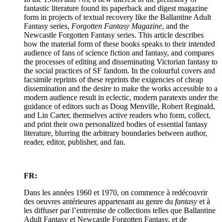
fantastic literature found its paperback and digest magazine
form in projects of textual recovery like the Ballantine Adult
Fantasy series,
Forgotten Fantasy Magazine
, and the
Newcastle Forgotten Fantasy series. This article describes
how the material form of these books speaks to their intended
audience of fans of science fiction and fantasy, and compares
the processes of editing and disseminating Victorian fantasy to
the social practices of SF fandom. In the colourful covers and
facsimile reprints of these reprints the exigencies of cheap
dissemination and the desire to make the works accessible to a
modern audience result in eclectic, modern paratexts under the
guidance of editors such as Doug Menville, Robert Reginald,
and Lin Carter, themselves active readers who form, collect,
and print their own personalized bodies of essential fantasy
literature, blurring the arbitrary boundaries between author,
reader, editor, publisher, and fan.
FR:
Dans les années 1960 et 1970, on commence à redécouvrir
des oeuvres antérieures appartenant au genre du
fantasy
et à
les diffuser par l’entremise de collections telles que Ballantine
Adult Fantasy et Newcastle Forgotten Fantasy, et de