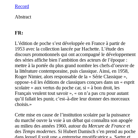
Record
Abstract
FR:
L’édition de poche s’est développée en France à partir de
1953 avec la collection lancée par Hachette. L’étude des
discours promotionnels qui ont accompagné le développement
des séries affiche bien l’ambition des acteurs de l’époque :
mettre à la portée du plus grand nombre les chefs-d’oeuvre de
la littérature contemporaine, puis classique. Ainsi, en 1958,
Roger Nimier, alors responsable de la « Série Classique »,
oppose–t-il les éditions de classiques conçues dans un « esprit
scolaire » aux vertus du poche car, si « à bon droit, les
Français veulent tout savoir », « on n’a pas cru pour autant
qu’il fallait les punir, c’est–à-dire leur donner des morceaux
choisis.»
Cette mise en cause de l’institution scolaire par la puissance
du marché ouvre la voie à un débat qui connaîtra son apogée
au milieu des années 1960, autour du
Mercure de France
et
des
Temps modernes
. Si Hubert Damisch s’en prend au poche
dans lequel il voit une « entreprise mystificatrice », Sartre et