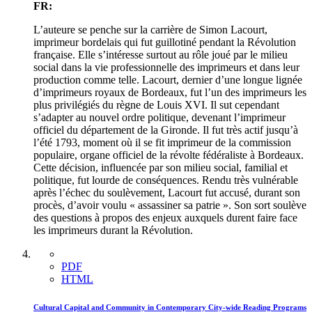
FR:
L’auteure se penche sur la carrière de Simon Lacourt,
imprimeur bordelais qui fut guillotiné pendant la Révolution
française. Elle s’intéresse surtout au rôle joué par le milieu
social dans la vie professionnelle des imprimeurs et dans leur
production comme telle. Lacourt, dernier d’une longue lignée
d’imprimeurs royaux de Bordeaux, fut l’un des imprimeurs les
plus privilégiés du règne de Louis XVI. Il sut cependant
s’adapter au nouvel ordre politique, devenant l’imprimeur
officiel du département de la Gironde. Il fut très actif jusqu’à
l’été 1793, moment où il se fit imprimeur de la commission
populaire, organe officiel de la révolte fédéraliste à Bordeaux.
Cette décision, influencée par son milieu social, familial et
politique, fut lourde de conséquences. Rendu très vulnérable
après l’échec du soulèvement, Lacourt fut accusé, durant son
procès, d’avoir voulu « assassiner sa patrie ». Son sort soulève
des questions à propos des enjeux auxquels durent faire face
les imprimeurs durant la Révolution.
PDF
HTML
Cultural Capital and Community in Contemporary City-wide Reading Programs