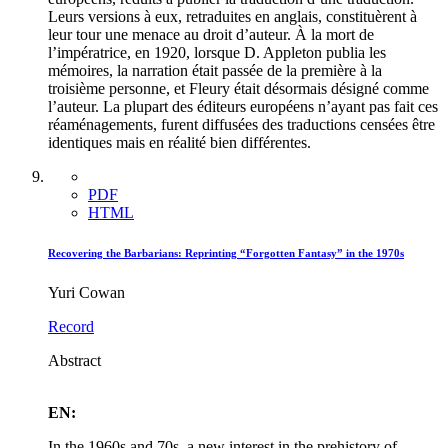
Leurs versions à eux, retraduites en anglais, constituèrent à
leur tour une menace au droit d’auteur. À la mort de
l’impératrice, en 1920, lorsque D. Appleton publia les
mémoires, la narration était passée de la première à la
troisième personne, et Fleury était désormais désigné comme
l’auteur. La plupart des éditeurs européens n’ayant pas fait ces
réaménagements, furent diffusées des traductions censées être
identiques mais en réalité bien différentes.
PDF
HTML
Recovering the Barbarians: Reprinting “Forgotten Fantasy” in the 1970s
Yuri Cowan
Record
Abstract
EN:
In the 1960s and 70s, a new interest in the prehistory of