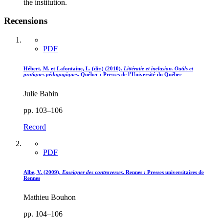
the institution.
Recensions
PDF
Hébert, M. et Lafontaine, L. (dir.) (2010).
Littératie et inclusion. Outils et
pratiques pédagogiques
. Québec : Presses de l’Université du Québec
Julie Babin
pp. 103–106
Record
PDF
Albe, V. (2009).
Enseigner des controverses
. Rennes : Presses universitaires de
Rennes
Mathieu Bouhon
pp. 104–106