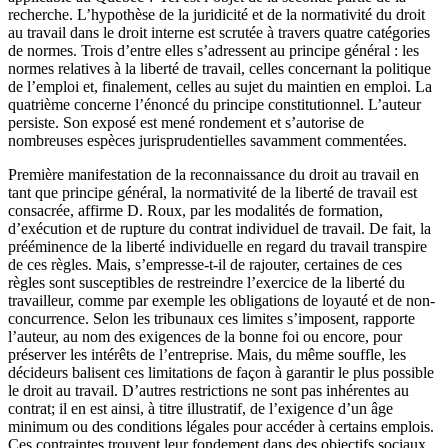
recherche. L’hypothèse de la juridicité et de la normativité du droit
au travail dans le droit interne est scrutée à travers quatre catégories
de normes. Trois d’entre elles s’adressent au principe général : les
normes relatives à la liberté de travail, celles concernant la politique
de l’emploi et, finalement, celles au sujet du maintien en emploi. La
quatrième concerne l’énoncé du principe constitutionnel. L’auteur
persiste. Son exposé est mené rondement et s’autorise de
nombreuses espèces jurisprudentielles savamment commentées.
Première manifestation de la reconnaissance du droit au travail en
tant que principe général, la normativité de la liberté de travail est
consacrée, affirme D. Roux, par les modalités de formation,
d’exécution et de rupture du contrat individuel de travail. De fait, la
prééminence de la liberté individuelle en regard du travail transpire
de ces règles. Mais, s’empresse-t-il de rajouter, certaines de ces
règles sont susceptibles de restreindre l’exercice de la liberté du
travailleur, comme par exemple les obligations de loyauté et de non-
concurrence. Selon les tribunaux ces limites s’imposent, rapporte
l’auteur, au nom des exigences de la bonne foi ou encore, pour
préserver les intérêts de l’entreprise. Mais, du même souffle, les
décideurs balisent ces limitations de façon à garantir le plus possible
le droit au travail. D’autres restrictions ne sont pas inhérentes au
contrat; il en est ainsi, à titre illustratif, de l’exigence d’un âge
minimum ou des conditions légales pour accéder à certains emplois.
Ces contraintes trouvent leur fondement dans des objectifs sociaux