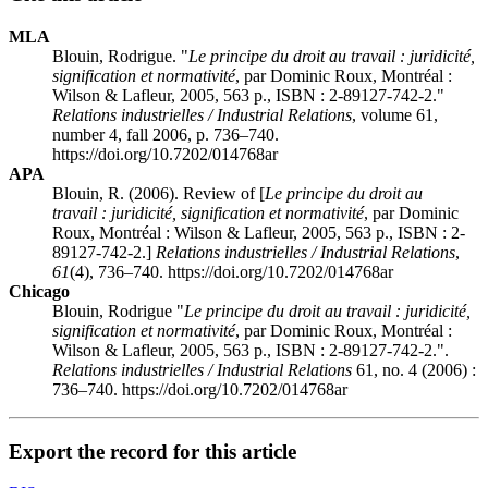
MLA
Blouin, Rodrigue. "
Le principe du droit au travail : juridicité,
signification et normativité
, par Dominic
Roux
, Montréal :
Wilson & Lafleur, 2005, 563 p., ISBN : 2-89127-742-2."
Relations industrielles / Industrial Relations
, volume 61,
number 4, fall 2006, p. 736–740.
https://doi.org/10.7202/014768ar
APA
Blouin, R. (2006). Review of [
Le principe du droit au
travail : juridicité, signification et normativité
, par Dominic
Roux
, Montréal : Wilson & Lafleur, 2005, 563 p., ISBN : 2-
89127-742-2.]
Relations industrielles / Industrial Relations
,
61
(4), 736–740. https://doi.org/10.7202/014768ar
Chicago
Blouin, Rodrigue "
Le principe du droit au travail : juridicité,
signification et normativité
, par Dominic
Roux
, Montréal :
Wilson & Lafleur, 2005, 563 p., ISBN : 2-89127-742-2.".
Relations industrielles / Industrial Relations
61, no. 4 (2006) :
736–740. https://doi.org/10.7202/014768ar
Export the record for this article