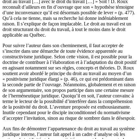
droit au travail […] avec le droit du travail […] » Soit ! D. Roux
reconnaît d’ailleurs en fin d’ouvrage que son « hypothèse témoigne
d’une inconvenance qu’il est désormais possible de lever » (p. 477).
Qu’à cela ne tienne, mais sa recherche lui donne indéniablement
raison. Il s’explique de façon implacable. Le droit au travail est un
droit structurant du droit du travail, à tout le moins dans le droit
applicable au Québec.
Pour suivre l’auteur dans son cheminement, il faut accepter de
s’inscrire dans une démarche de toute évidence apparentée au
constructivisme juridique. Selon cette vision, il est possible pour la
doctrine de contribuer à l’élaboration et à l’adaptation du droit positif
en agissant notamment sur ses règles, concepts et théories. D. Roux
soutient avoir abordé le principe du droit au travail au moyen d’un
« positivisme juridique élargi » (p. 46), ce qui est prédominant dans
la seconde partie de l’ouvrage. Néanmoins, globalement et en raison
de son argumentaire, son propos participe dans une certaine mesure
de l’herméneutique juridique. Quoiqu’il en soit, l’auteur convainc à
terme le lecteur de la possibilité d’interférer dans la compréhension
de la positivité du droit. L’aventure proposée est enthousiasmante.
Inutile cependant pour le disciple inconditionnel du normativisme
d’accepter l’invitation, sinon au risque de sombrer dans le désespoir.
Aux fins de démontrer l’appartenance du droit au travail au système
juridique interne, l’auteur fait appel à un cadre d’analyse où les