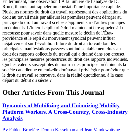
En terminant, une observation ! À la lumière de l’analyse de D.
Roux, il nous faut rappeler un constat d’une importance capitale.
Plusieurs normes du droit du travail représentent des applications du
droit au travail mais par ailleurs les premières peuvent déroger au
principe du droit au travail si elles s’appuient sur d’autres principes
prééminents. L’interdisciplinarité doit maintenant être appelée à la
rescousse pour savoir dans quelle mesure le déclin de l’État-
providence et le repli du mouvement syndical peuvent influer
négativement sur l’évolution future du droit au travail dont les
principales manifestations passées sont indiscutablement dues au
droit des rapports collectifs du travail qui a drainé dans son creuset
les principales mesures protectrices du droit des rapports individuels.
Quelles valeurs susceptibles de nourrir des principes prééminents la
société canadienne entend-elle dorénavant privilégier pour éviter que
le droit au travail se retrouve, dans la réalité quotidienne, à la case
départ du début du siècle ?
Other Articles From This Journal
Dynamics of Mobilizing and Unionizing Mobility
Platform Workers. A Cross-Country, Cross-Industry
Analysis
By Fabien Brugière, Donna Kesselman and Jean Vandewattyne