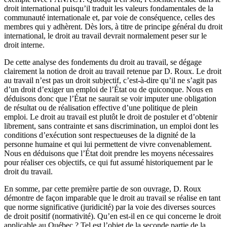
droit international puisqu’il traduit les valeurs fondamentales de la
communauté internationale et, par voie de conséquence, celles des
membres qui y adhèrent. Dès lors, à titre de principe général du droit
international, le droit au travail devrait normalement peser sur le
droit interne.
De cette analyse des fondements du droit au travail, se dégage
clairement la notion de droit au travail retenue par D. Roux. Le droit
au travail n’est pas un droit subjectif, c’est-à-dire qu’il ne s’agit pas
d’un droit d’exiger un emploi de l’État ou de quiconque. Nous en
déduisons donc que l’État ne saurait se voir imputer une obligation
de résultat ou de réalisation effective d’une politique de plein
emploi. Le droit au travail est plutôt le droit de postuler et d’obtenir
librement, sans contrainte et sans discrimination, un emploi dont les
conditions d’exécution sont respectueuses de la dignité de la
personne humaine et qui lui permettent de vivre convenablement.
Nous en déduisons que l’État doit prendre les moyens nécessaires
pour réaliser ces objectifs, ce qui fut assumé historiquement par le
droit du travail.
En somme, par cette première partie de son ouvrage, D. Roux
démontre de façon imparable que le droit au travail se réalise en tant
que norme significative (juridicité) par la voie des diverses sources
de droit positif (normativité). Qu’en est-il en ce qui concerne le droit
applicable au Québec ? Tel est l’objet de la seconde partie de la