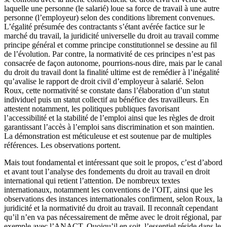
laquelle une personne (le salarié) loue sa force de travail à une autre
personne (l’employeur) selon des conditions librement convenues.
L’égalité présumée des contractants s’étant avérée factice sur le
marché du travail, la juridicité universelle du droit au travail comme
principe général et comme principe constitutionnel se dessine au fil
de l’évolution. Par contre, la normativité de ces principes n’est pas
consacrée de façon autonome, pourrions-nous dire, mais par le canal
du droit du travail dont la finalité ultime est de remédier à l’inégalité
qu’avalise le rapport de droit civil d’employeur à salarié. Selon
Roux, cette normativité se constate dans l’élaboration d’un statut
individuel puis un statut collectif au bénéfice des travailleurs. En
attestent notamment, les politiques publiques favorisant
l’accessibilité et la stabilité de l’emploi ainsi que les règles de droit
garantissant l’accès à l’emploi sans discrimination et son maintien.
La démonstration est méticuleuse et est soutenue par de multiples
références. Les observations portent.
Mais tout fondamental et intéressant que soit le propos, c’est d’abord
et avant tout l’analyse des fondements du droit au travail en droit
international qui retient l’attention. De nombreux textes
internationaux, notamment les conventions de l’OIT, ainsi que les
observations des instances internationales confirment, selon Roux, la
juridicité et la normativité du droit au travail. Il reconnaît cependant
qu’il n’en va pas nécessairement de même avec le droit régional, par
exemple avec l’ANACT. Quoiqu’il en soit, l’essentiel réside dans le