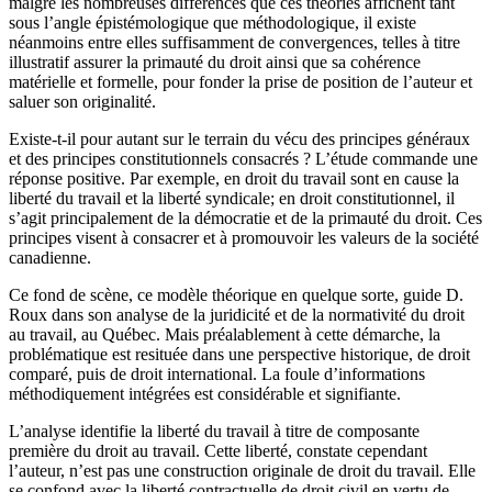
malgré les nombreuses différences que ces théories affichent tant
sous l’angle épistémologique que méthodologique, il existe
néanmoins entre elles suffisamment de convergences, telles à titre
illustratif assurer la primauté du droit ainsi que sa cohérence
matérielle et formelle, pour fonder la prise de position de l’auteur et
saluer son originalité.
Existe-t-il pour autant sur le terrain du vécu des principes généraux
et des principes constitutionnels consacrés ? L’étude commande une
réponse positive. Par exemple, en droit du travail sont en cause la
liberté du travail et la liberté syndicale; en droit constitutionnel, il
s’agit principalement de la démocratie et de la primauté du droit. Ces
principes visent à consacrer et à promouvoir les valeurs de la société
canadienne.
Ce fond de scène, ce modèle théorique en quelque sorte, guide D.
Roux dans son analyse de la juridicité et de la normativité du droit
au travail, au Québec. Mais préalablement à cette démarche, la
problématique est resituée dans une perspective historique, de droit
comparé, puis de droit international. La foule d’informations
méthodiquement intégrées est considérable et signifiante.
L’analyse identifie la liberté du travail à titre de composante
première du droit au travail. Cette liberté, constate cependant
l’auteur, n’est pas une construction originale de droit du travail. Elle
se confond avec la liberté contractuelle de droit civil en vertu de