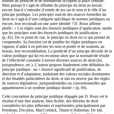
notions de juridicité et de normativité occupent la place centrale.
Mais puisqu’il s’agit de débattre du principe du droit au travail,
encore faut-il s’entendre d’entrée de jeu sur le sens et le rôle d’un
principe juridique. Les principes sont-ils des sources formelles du
droit ou s’agit-il d’une catégorie spécifique de normes juridiques ou
encore, leur reconnaît-on une autre identité ? D. Roux affirme
plutôt : « Les règles sont des énoncés juridiques d’application, tandis
que les principes sont des énoncés juridiques de justification »
(p. 45). De ce point de vue, le principe en droit est ce qui permet de
comprendre. Sa fonction est de justifier les règles juridiques en
vigueur, d’aider à en préciser les sens et portée et de soutenir, au
besoin, leur reconsidération. La juridicité d’un principe découle de la
valeur juridique qui lui est reconnue alors que la normativité résulte
de l’effectivité constatée à travers diverses sources de droit (loi,
jurisprudence, etc.). L’auteur propose finalement cette définition du
principe juridique : un « énoncé significatif de justification, de
direction et d’adaptation, traduisant des valeurs sociales dominantes
et des finalités particulières du droit, et mis en oeuvre par des règles
de sources législatives, jurisprudentielles ou conventionnelles qui
appartiennent à un système juridique donné » (p. 69).
Cette conception du principe juridique dégagée par D. Roux est le
résultat d’une fine analyse, bien ficelée, des théories de droit
considérées les plus influentes et représentées principalement par
Perelman, Dworkin, MacCormick, Timsit et Habernas. De fait,