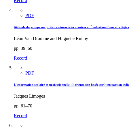
Record
PDF
Attitude du groupe majoritaire vis-à-vis les « autres ». Évaluation d’une stratégi
Léon Van Dromme and Huguette Ruimy
pp. 39–60
Record
PDF
L’information scolaire et professionnelle : l’orientation basée sur l’interaction in
Jacques Limoges
pp. 61–70
Record