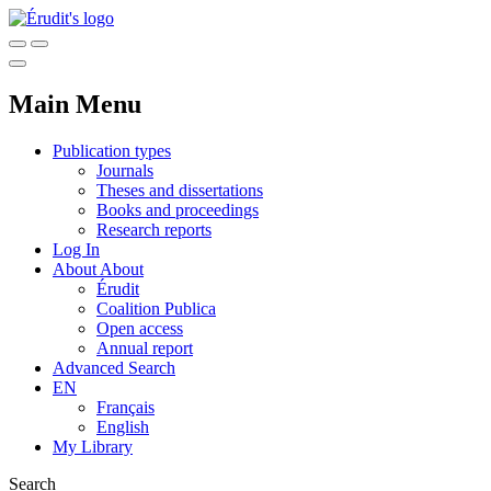
Main Menu
Publication types
Journals
Theses and dissertations
Books and proceedings
Research reports
Log In
About
About
Érudit
Coalition Publica
Open access
Annual report
Advanced Search
EN
Français
English
My Library
Search