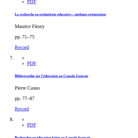
PDF
La recherche en technologie éducative : quelques orientations
Maurice Fleury
pp. 71–75
Record
PDF
Bibliographie sur l’éducation au Canada français
Pierre Casno
pp. 77–87
Record
PDF
Recherches en éducation faites au Canada français