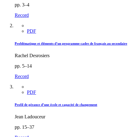
pp. 3–4
Record
PDF
Problématique et éléments d’un programme-cadre de français au secondaire
Rachel Desrosiers
pp. 5–14
Record
PDF
Profil de gérance d’une école et capacité de changement
Jean Ladouceur
pp. 15–37