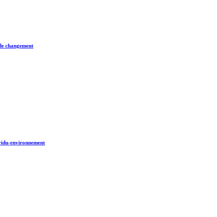
e de changement
dividu-environnement