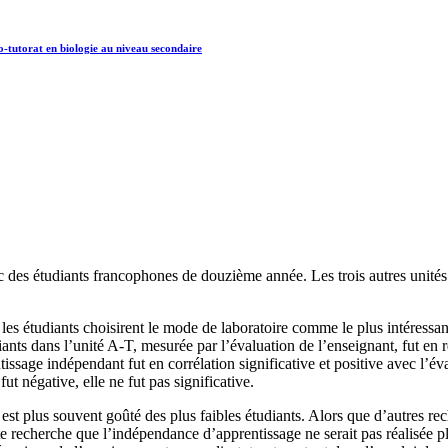
o-tutorat en biologie au niveau secondaire
 des étudiants francophones de douzième année. Les trois autres unités 
es étudiants choisirent le mode de laboratoire comme le plus intéressan
nts dans l’unité A-T, mesurée par l’évaluation de l’enseignant, fut en re
issage indépendant fut en corrélation significative et positive avec l’év
fut négative, elle ne fut pas significative.
st plus souvent goûté des plus faibles étudiants. Alors que d’autres rech
e recherche que l’indépendance d’apprentissage ne serait pas réalisée p