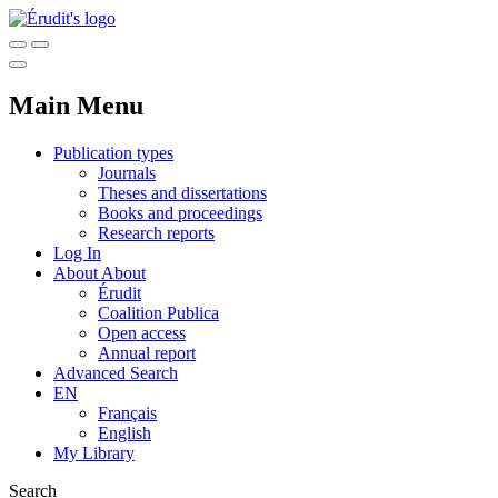
Main Menu
Publication types
Journals
Theses and dissertations
Books and proceedings
Research reports
Log In
About
About
Érudit
Coalition Publica
Open access
Annual report
Advanced Search
EN
Français
English
My Library
Search