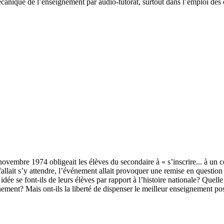
écanique de l’enseignement par audio-tutorat, surtout dans l’emploi des 
mbre 1974 obligeait les élèves du secondaire à « s’inscrire... à un cour
fallait s’y attendre, l’événement allait provoquer une remise en questio
idée se font-ils de leurs élèves par rapport à l’histoire nationale? Quel
ement? Mais ont-ils la liberté de dispenser le meilleur enseignement po