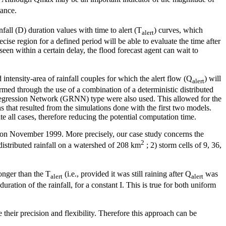
tance.
nfall (D) duration values with time to alert (T
) curves, which
alert
ecise region for a defined period will be able to evaluate the time after
seen within a certain delay, the flood forecast agent can wait to
ntensity-area of rainfall couples for which the alert flow (Q
) will
alert
rmed through the use of a combination of a deterministic distributed
Regression Network (GRNN) type were also used. This allowed for the
s that resulted from the simulations done with the first two models.
e all cases, therefore reducing the potential computation time.
ce on November 1999. More precisely, our case study concerns the
2
istributed rainfall on a watershed of 208 km
; 2) storm cells of 9, 36,
longer than the T
(i.e., provided it was still raining after Q
was
alert
alert
duration of the rainfall, for a constant I. This is true for both uniform
heir precision and flexibility. Therefore this approach can be