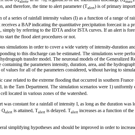
alerte
max
n, and therefore, the time to alert parameter (T
) is of primary impor
alert
 a series of rainfall intensity values (I) as a function of a range of rai
 receives a BAP indicating the quantitative precipitation forecast in a pr
, simply by referring to the IDTA and/or ISTA curves. If an alert is fore
 start the flood alert procedures or not.
simulations in order to cover a wide variety of intensity-duration and i
esponding to this discharge can be estimated. The simulations were perfo
 hydrograph transfer model. The neuronal models of the Generalized 
e containing the parameters intensity, duration, area, and the hydrograph
f values for all of the parameters considered, without having to simulat
fic case related to the extreme flooding that occurred in southern Fran
, in the Tarn Department. The simulation scenarios were 1) uniformly d
cell located in various zones of the watershed.
t was constant for a rainfall of intensity I, as long as the duration was 
e Q
is attained, T
is delayed. T
increases as a function of the 
alert
alert
alert
l simplifying hypotheses and should be improved in order to increase t