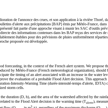
lioration de l'annonce des crues, et son application à la rivière Thoré, d
letins d'alerte aux précipitations [BAP] émis par Météo-France, dans l
vail présenté fait partie d'une approche visant à munir les SAC d'outils pr
n directe des informations contenues dans les BAP reçus des services de 
ablement établies pour des prévisions de pluies uniformément réparties, 
approche proposée est développée.
d forecasting, in the context of the French alert system. We propose t
produced by Météo-France (French meteorological organization), should be
ipate the timing of an alert associated with an increase in the water le
mprove the evaluation of a probable Flood Alert decision. This approac
Duration-Intensity-Warning Time (durée-intensité-temps d'alerte, IDTA) 
ized storm cells.
the duration (D, h), and the area of the watershed affected by the rainfa
related to the Flood Alert decision is the warning time (T
), measure
alerte
3
ert flow (Q
in m
/s), regardless of the maximum discharge (Q
)