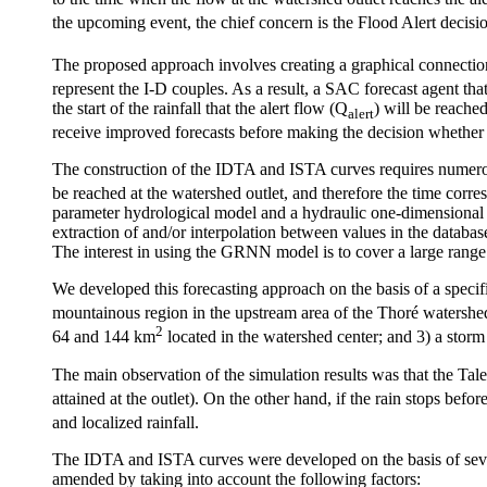
the upcoming event, the chief concern is the Flood Alert decisio
The proposed approach involves creating a graphical connection of
represent the I-D couples. As a result, a SAC forecast agent that
the start of the rainfall that the alert flow (Q
) will be reached
alert
receive improved forecasts before making the decision whether to
The construction of the IDTA and ISTA curves requires numerous 
be reached at the watershed outlet, and therefore the time corr
parameter hydrological model and a hydraulic one-dimensional
extraction of and/or interpolation between values in the databas
The interest in using the GRNN model is to cover a large range o
We developed this forecasting approach on the basis of a speci
mountainous region in the upstream area of the Thoré watershed
2
64 and 144 km
located in the watershed center; and 3) a storm 
The main observation of the simulation results was that the Taler
attained at the outlet). On the other hand, if the rain stops befor
and localized rainfall.
The IDTA and ISTA curves were developed on the basis of severa
amended by taking into account the following factors: