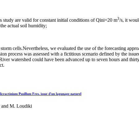
3
this study are valid for constant initial conditions of Qini=20 m
/s, it wou
 the actual soil humidity;
zed storm cells.Nevertheless, we evaluated the use of the forecasting a
sion process was assessed with a fictitious scenario defined by the iss
River watershed could have been advanced up to seven hours and thirty mi
ct.
icractinium Pusillum Fres. issue d'un lagunage naturel
 and M. Loudiki