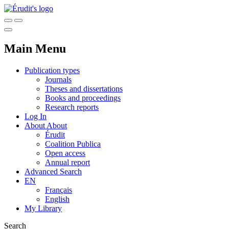
Main Menu
Publication types
Journals
Theses and dissertations
Books and proceedings
Research reports
Log In
About
About
Érudit
Coalition Publica
Open access
Annual report
Advanced Search
EN
Français
English
My Library
Search