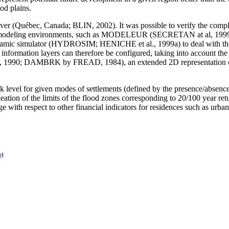
od plains.
r (Québec, Canada; BLIN, 2002). It was possible to verify the complia
S modeling environments, such as MODELEUR (SECRETAN at al, 1999), a
mic simulator (HYDROSIM; HENICHE et al., 1999a) to deal with the r
he information layers can therefore be configured, taking into account th
1990; DAMBRK by FREAD, 1984), an extended 2D representation of thes
k level for given modes of settlements (defined by the presence/absence 
ation of the limits of the flood zones corresponding to 20/100 year retu
e with respect to other financial indicators for residences such as urban
e)