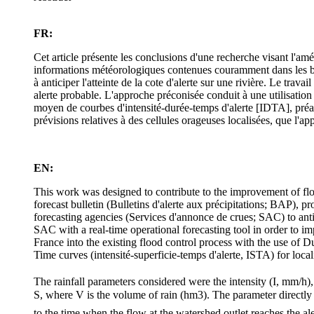
FR:
Cet article présente les conclusions d'une recherche visant l'amé
informations météorologiques contenues couramment dans les bul
à anticiper l'atteinte de la cote d'alerte sur une rivière. Le tra
alerte probable. L'approche préconisée conduit à une utilisatio
moyen de courbes d'intensité-durée-temps d'alerte [IDTA], préal
prévisions relatives à des cellules orageuses localisées, que l'
EN:
This work was designed to contribute to the improvement of floo
forecast bulletin (Bulletins d'alerte aux précipitations; BAP), 
forecasting agencies (Services d'annonce de crues; SAC) to antic
SAC with a real-time operational forecasting tool in order to i
France into the existing flood control process with the use of 
Time curves (intensité-superficie-temps d'alerte, ISTA) for local
The rainfall parameters considered were the intensity (I, mm/h), 
S, where V is the volume of rain (hm3). The parameter directly 
to the time when the flow at the watershed outlet reaches the al