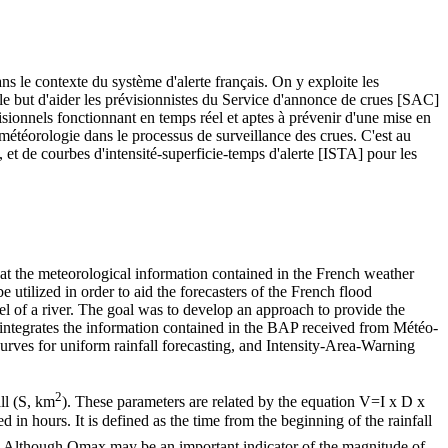
ans le contexte du système d'alerte français. On y exploite les
e but d'aider les prévisionnistes du Service d'annonce de crues [SAC]
évisionnels fonctionnant en temps réel et aptes à prévenir d'une mise en
météorologie dans le processus de surveillance des crues. C'est au
et de courbes d'intensité-superficie-temps d'alerte [ISTA] pour les
hat the meteorological information contained in the French weather
 utilized in order to aid the forecasters of the French flood
vel of a river. The goal was to develop an approach to provide the
h integrates the information contained in the BAP received from Météo-
curves for uniform rainfall forecasting, and Intensity-Area-Warning
2
ll (S, km
). These parameters are related by the equation V=I x D x
d in hours. It is defined as the time from the beginning of the rainfall
. Although Qmax may be an important indicator of the magnitude of