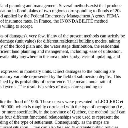
or land planning and management. Several methods exist that produce
neation in flood plains of two regions corresponding to floods of 20-
hod applied by the Federal Emergency Management Agency FEMA
nation of insurance rates. In France, the INONDABILITÉ method
willing to accept.
s of damages), very few, if any of the present methods can strictly be
amage (unit value) for different residential building modes, taking
 of the flood plain and the water stage distribution, the residential
fficient land planning and management, including: ease of utilisation,
availability anywhere in the area under study; ease of updating; and
e expressed in monetary units. Direct damages to the building are
natory variable represented by the field of submersion depths. This
fined by its probability of occurrence. The mean annual rate of
ood events. The result is a series of maps corresponding to
after the flood of 1996. These curves were presented in LECLERC et
50,000, which is roughly correlated with the type of occupation (i.e.,
 or more specifically, in the province of Québec, the method itself can
s four different functional relationships were used to represent the
ending of the type of settlement. Consequently, as the maps are
urrent situation. They can also be used to evaluate public policies