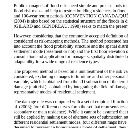
Public managers of flood risks need simple and precise tools t
flood risk maps and help to restrict building residences in floo
and 100-year return periods (CONVENTION CANADA/QUÉBEC, 
(2004) is also based on the statistical structure of the floods
(GILARD and GENDREAU, 1998) seeks to match the present proba
However, considering that the commonly accepted definition of r
considered as risk-mapping methods. The method presented hereaf
into account the flood probability structure and the spatial dist
settlement mode (basement or not) and the first floor elevation 
consultation and application for managers; spatially distributed
adaptability for a wide range of residence types.
The proposed method is based on a unit treatment of the risk var
considered, excluding damages to furniture and other personal b
variable, which is obtained from the 2D subtraction of the terra
damage (unit risk) is obtained by integrating the field of damage
representative modes of residential settlement.
The damage rate was computed with a set of empirical functio
al. (2003); four different curves form the set that represents 
secondary or main residence). While it cannot be assumed that th
still be applied by making use of alternate sets of submersion r
different residential settlement modes, four different maps have 
designed to represent a homogeneous mode of settlement, they rep