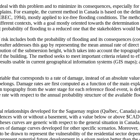
o deal with this problem and to minimize its consequences, especially f
d plains. For example, the current method in Canada is based on the deli
1994), mostly applied to ice-free flooding conditions. The met
 in different contexts, with a goal mostly oriented towards the determi
bility of flooding to a reduced one that the stakeholders would be 
isk includes both the probability of flooding and its consequences (cost
ter addresses this gap by representing the mean annual rate of direct d
ribution of the submersion height, which takes into account the topography
of the building. The method seeks to meet important criteria related to e
 results usable in current geographical information systems (GIS maps); 
iable that corresponds to a rate of damage, instead of an absolute valu
elongs. Damage rates are first computed as a function of the main expla
in topography from the water stage for each reference flood event, is de
 rate with respect to the annual probability structure of the available fl
nal relationships developed for the Saguenay region (Québec, Canada) 
residences with or without a basement, with a value below or above $CAD 
eses curves are generic with respect to the general situation in Canada,
ates of damage curves developed for other specific scenarios. Moreover, a
to be drawn to represent the vulnerability of the residential sector dep
resent potential future development in a given region better than the c