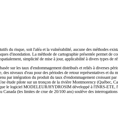
ifs du risque, soit l'aléa et la vulnérabilité, aucune des méthodes exist
 risques d'inondation. La méthode de cartographie présentée permet de com
s spatialement, simplicité de mise à jour, applicabilité à divers types de r
basée sur les taux d'endommagement distribués et reliés à diverses périod
e, des niveaux d'eau pour des périodes de retour représentatives et du 
tenu par intégration du produit du taux d'endommagement croissant par s
e étude pilote sur un tronçon de la rivière Montmorency (Québec, Cana
el que le logiciel MODELEUR/HYDROSIM développé à l'INRS-ETE, l'outil 
Canada (les limites de crue de 20/100 ans) soulève des interrogations 