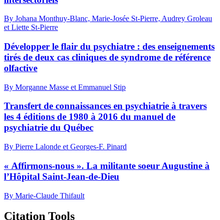
By Johana Monthuy-Blanc, Marie-Josée St-Pierre, Audrey Groleau
et Liette St-Pierre
Développer le flair du psychiatre : des enseignements
tirés de deux cas cliniques de syndrome de référence
olfactive
By Morganne Masse et Emmanuel Stip
Transfert de connaissances en psychiatrie à travers
les 4 éditions de 1980 à 2016 du manuel de
psychiatrie du Québec
By Pierre Lalonde et Georges-F. Pinard
« Affirmons-nous ». La militante soeur Augustine à
l’Hôpital Saint-Jean-de-Dieu
By Marie-Claude Thifault
Citation Tools