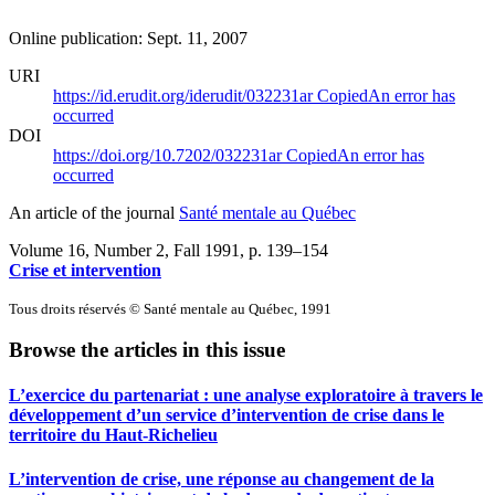
Online publication: Sept. 11, 2007
URI
https://id.erudit.org/iderudit/032231ar
Copied
An error has
occurred
DOI
https://doi.org/10.7202/032231ar
Copied
An error has
occurred
An article of the journal
Santé mentale au Québec
Volume 16, Number 2, Fall 1991
, p. 139–154
Crise et intervention
Tous droits réservés © Santé mentale au Québec, 1991
Browse the articles in this issue
L’exercice du partenariat : une analyse exploratoire à travers le
développement d’un service d’intervention de crise dans le
territoire du Haut-Richelieu
L’intervention de crise, une réponse au changement de la