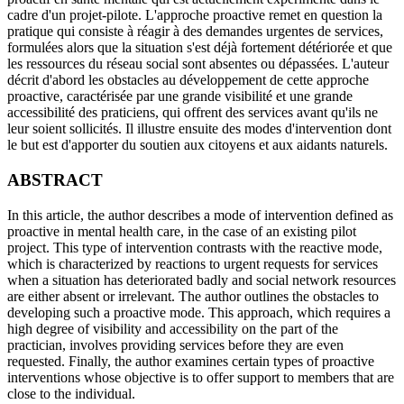
cadre d'un projet-pilote. L'approche proactive remet en question la
pratique qui consiste à réagir à des demandes urgentes de services,
formulées alors que la situation s'est déjà fortement détériorée et que
les ressources du réseau social sont absentes ou dépassées. L'auteur
décrit d'abord les obstacles au développement de cette approche
proactive, caractérisée par une grande visibilité et une grande
accessibilité des praticiens, qui offrent des services avant qu'ils ne
leur soient sollicités. Il illustre ensuite des modes d'intervention dont
le but est d'apporter du soutien aux citoyens et aux aidants naturels.
ABSTRACT
In this article, the author describes a mode of intervention defined as
proactive in mental health care, in the case of an existing pilot
project. This type of intervention contrasts with the reactive mode,
which is characterized by reactions to urgent requests for services
when a situation has deteriorated badly and social network resources
are either absent or irrelevant. The author outlines the obstacles to
developing such a proactive mode. This approach, which requires a
high degree of visibility and accessibility on the part of the
practician, involves providing services before they are even
requested. Finally, the author examines certain types of proactive
interventions whose objective is to offer support to members that are
close to the individual.