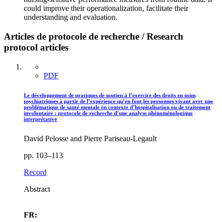
could improve their operationalization, facilitate their
understanding and evaluation.
Articles de protocole de recherche / Research
protocol articles
PDF
Le développement de pratiques de soutien à l’exercice des droits en soins
psychiatriques à partir de l’expérience qu’en font les personnes vivant avec une
problématique de santé mentale en contexte d’hospitalisation ou de traitement
involontaire : protocole de recherche d’une analyse phénoménologique
interprétative
David Pelosse and Pierre Pariseau-Legault
pp. 103–113
Record
Abstract
FR: