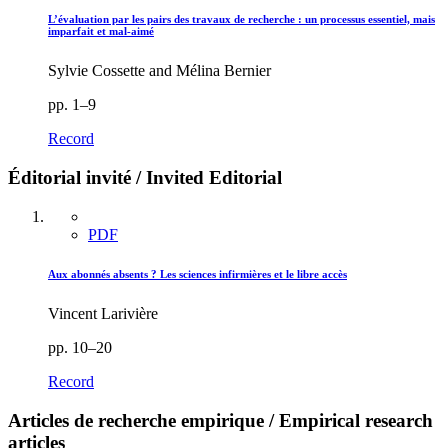
L’évaluation par les pairs des travaux de recherche : un processus essentiel, mais
imparfait et mal-aimé
Sylvie Cossette and Mélina Bernier
pp. 1–9
Record
Éditorial invité / Invited Editorial
PDF
Aux abonnés absents ? Les sciences infirmières et le libre accès
Vincent Larivière
pp. 10–20
Record
Articles de recherche empirique / Empirical research
articles