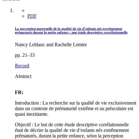
PDF
La perception maternelle de la qualité de vie d’enfants nés extrêmement
prématurés durant la petite enfance : une étude descriptive corrélationnelle
Nancy Leblanc and Rachelle Lemire
pp. 21–33
Record
Abstract
FR:
Introduction : La recherche sur la qualité de vie exclusivement
dans un contexte de prématurité extrême et au préscolaire est
quasi inexistante.
Objectif : Le but de cette étude descriptive corrélationnelle
était de décrire la qualité de vie d’enfants nés extrêmement
prématurés, durant la petite enfance, selon la perception