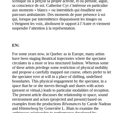
scénique où il perçoit sa propre activité, et où persiste, aiguë,
sa conscience de soi. Catherine Cyr s’intéresse en particulier
aux moments « blancs » ou interstitiels qui émaillent son
parcours ambulatoire. Des moments de pure présence à soi
qui, lorsque par intermittence disparaissent les images ou
s’éteignent les voix, abolissent le rapport à l’Autre et viennent
suspendre l’attention à la représentation.
EN:
For some years now, in Quebec as in Europe, many artists
have been staging theatrical trajectories where the spectator
circulates in a more or less structured fashion. Whereas some
of these artists privilege some restriction of physical mobility
and propose a carefully mapped out course, others prefer to let
the spectator rove at will in a place of shifting, undefined
boundaries. This physical engagement by the spectator, in a
space that he or she moves through and shares with actors
(present or virtual,) leads to particular modalities of reception.
The present article discusses the relationship to space, sound
environment and actors (projected and present) based on
examples from the productions
Résonances
by Carole Nadeau
and
Himmelweg
by Genevière L. Blais to examine the
ambiguous relationship to performance developed by