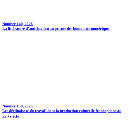
Number 140, 2026
La littérature d’anticipation au prisme des humanités numériques
Number 139, 2025
Les déclinaisons du travail dans la production culturelle francophone au
e
xxi
siècle