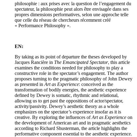
philosophie : aux prises avec la question de l’engagement du
spectateur, la philosophie peut alors être envisagée dans ses
propres dimensions performatives, selon une approche telle
que celle du réseau de chercheurs récemment créé
« Performance Philosophy ».
EN:
By taking as its point of departure the theses developed by
Jacques Rancière in
The Emancipated Spectator
, this article
examines the conditions needed for philosophy to play a
constructive role in the spectator’s engagement. The author
proposes turning to the pragmatic philosophy of John Dewey
as presented in
Art as Experience
: conceived as the
transformation of bodily energies, the aesthetic experience
defined by Dewey is somatic, rhythmic and relational,
allowing us to get past the oppositions of actor/spectator,
activity/passivity. Dewey’s aesthetic theory as a whole
emphasizes on the spectator’s experience insofar as it is
creative. By exploring the influences of
Art as Experience
on
the development of American art and in pragmatic aesthetics
according to Richard Shusterman, the article highlights the
performative component essential to the aesthetic experience.