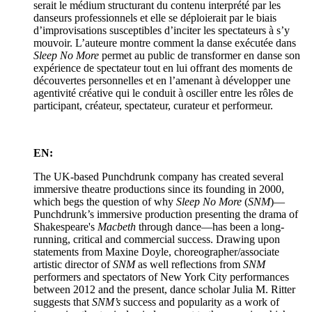
serait le médium structurant du contenu interprété par les
danseurs professionnels et elle se déploierait par le biais
d’improvisations susceptibles d’inciter les spectateurs à s’y
mouvoir. L’auteure montre comment la danse exécutée dans
Sleep No More
permet au public de transformer en danse son
expérience de spectateur tout en lui offrant des moments de
découvertes personnelles et en l’amenant à développer une
agentivité créative qui le conduit à osciller entre les rôles de
participant, créateur, spectateur, curateur et performeur.
EN:
The UK-based Punchdrunk company has created several
immersive theatre productions since its founding in 2000,
which begs the question of why
Sleep No More
(
SNM
)—
Punchdrunk’s immersive production presenting the drama of
Shakespeare's
Macbeth
through dance—has been a long-
running, critical and commercial success. Drawing upon
statements from Maxine Doyle, choreographer/associate
artistic director of
SNM
as well reflections from
SNM
performers and spectators of New York City performances
between 2012 and the present, dance scholar Julia M. Ritter
suggests that
SNM’s
success and popularity as a work of