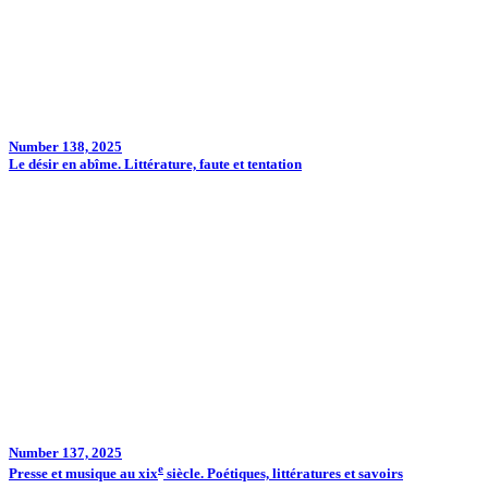
Number 138, 2025
Le désir en abîme. Littérature, faute et tentation
Number 137, 2025
e
Presse et musique au
xix
siècle. Poétiques, littératures et savoirs