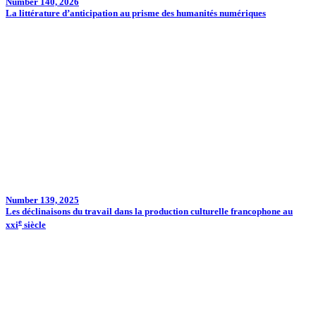
Number 140, 2026
La littérature d’anticipation au prisme des humanités numériques
Number 139, 2025
Les déclinaisons du travail dans la production culturelle francophone au
e
xxi
siècle