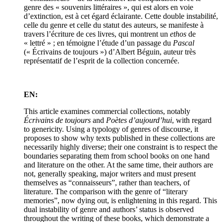
genre des « souvenirs littéraires », qui est alors en voie
d’extinction, est à cet égard éclairante. Cette double instabilité,
celle du genre et celle du statut des auteurs, se manifeste à
travers l’écriture de ces livres, qui montrent un
ethos
de
« lettré » ; en témoigne l’étude d’un passage du
Pascal
(« Écrivains de toujours ») d’Albert Béguin, auteur très
représentatif de l’esprit de la collection concernée.
EN:
This article examines commercial collections, notably
Écrivains de toujours
and
Poètes d’aujourd’hui
, with regard
to genericity. Using a typology of genres of discourse, it
proposes to show why texts published in these collections are
necessarily highly diverse; their one constraint is to respect the
boundaries separating them from school books on one hand
and literature on the other. At the same time, their authors are
not, generally speaking, major writers and must present
themselves as “connaisseurs”, rather than teachers, of
literature. The comparison with the genre of “literary
memories”, now dying out, is enlightening in this regard. This
dual instability of genre and authors’ status is observed
throughout the writing of these books, which demonstrate a