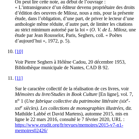
On peut lire cette note, au début de l’ouvrage :
« L’intransigeance d’un éditeur devenu propriétaire des droits
d’édition des oeuvres de Milosz, nous a mis, pour la présente
étude, dans l’obligation, d’une part, de priver le lecteur d’une
anthologie même réduite, d’autre part, de limiter les citations
au strict minimum autorisé par la loi » (
O. V. de L. Milosz
, une
étude par Jean Rousselot, Paris, Seghers, coll. « Poètes
d’aujourd’hui », 1972, p. 5).
[10]
Voir Pierre Seghers à Hélène Cadou, 20 décembre 1953,
Bibliothèque municipale de Nantes, CAD B 92.
[11]
Sur le caractère collectif de la réalisation de ces livres, voir
Mémoires du livre/Studies in Book Culture
[En ligne], vol. 7,
o
e
n
1 (
Une fabrique collective du patrimoine littéraire (
xix
-
e
xxi
siècles). Les collections de monographies illustrées
, dir.
Mathilde Labbé et David Martens), automne 2015, mis en
ligne le 22 mars 2016, consulté le 7 février 2020, URL :
https://www.erudit.org/fr/revues/memoires/2015-v7-n1-
memoires02426/