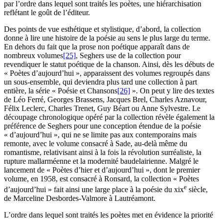
par l’ordre dans lequel sont traités les poètes, une hiérarchisation
reflétant le goût de l’éditeur.
Des points de vue esthétique et stylistique, d’abord, la collection
donne à lire une histoire de la poésie au sens le plus large du terme.
En dehors du fait que la prose non poétique apparaît dans de
nombreux volumes
[25]
, Seghers use de la collection pour
revendiquer le statut poétique de la chanson. Ainsi, dès les débuts de
« Poètes d’aujourd’hui », apparaissent des volumes regroupés dans
un sous-ensemble, qui deviendra plus tard une collection à part
entière, la série « Poésie et Chansons
[26]
». On peut y lire des textes
de Léo Ferré, Georges Brassens, Jacques Brel, Charles Aznavour,
Félix Leclerc, Charles Trenet, Guy Béart ou Anne Sylvestre. Le
découpage chronologique opéré par la collection révèle également la
préférence de Seghers pour une conception étendue de la poésie
« d’aujourd’hui », qui ne se limite pas aux contemporains mais
remonte, avec le volume consacré à Sade, au-delà même du
romantisme, relativisant ainsi à la fois la révolution surréaliste, la
rupture mallarméenne et la modernité baudelairienne. Malgré le
lancement de « Poètes d’hier et d’aujourd’hui », dont le premier
volume, en 1958, est consacré à Ronsard, la collection « Poètes
e
d’aujourd’hui » fait ainsi une large place à la poésie du
xix
siècle,
de Marceline Desbordes-Valmore à Lautréamont.
L’ordre dans lequel sont traités les poètes met en évidence la priorité