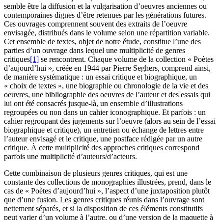
semble être la diffusion et la vulgarisation d’oeuvres anciennes ou
contemporaines dignes d’être retenues par les générations futures.
Ces ouvrages comprennent souvent des extraits de l’oeuvre
envisagée, distribués dans le volume selon une répartition variable.
Cet ensemble de textes, objet de notre étude, constitue l’une des
parties d’un ouvrage dans lequel une multiplicité de genres
critiques
[1]
se rencontrent. Chaque volume de la collection « Poètes
d’aujourd’hui », créée en 1944 par Pierre Seghers, comprend ainsi,
de manière systématique : un essai critique et biographique, un
« choix de textes », une biographie ou chronologie de la vie et des
oeuvres, une bibliographie des oeuvres de l’auteur et des essais qui
lui ont été consacrés jusque-là, un ensemble d’illustrations
regroupées ou non dans un cahier iconographique. Et parfois : un
cahier regroupant des jugements sur l’oeuvre (alors au sein de l’essai
biographique et critique), un entretien ou échange de lettres entre
l’auteur envisagé et le critique, une postface rédigée par un autre
critique. À cette multiplicité des approches critiques correspond
parfois une multiplicité d’auteurs/d’acteurs.
Cette combinaison de plusieurs genres critiques, qui est une
constante des collections de monographies illustrées, prend, dans le
cas de « Poètes d’aujourd’hui », l’aspect d’une juxtaposition plutôt
que d’une fusion. Les genres critiques réunis dans l’ouvrage sont
nettement séparés, et si la disposition de ces éléments constitutifs
peut varier d’un volume à l’autre, ou d’une version de la maquette à