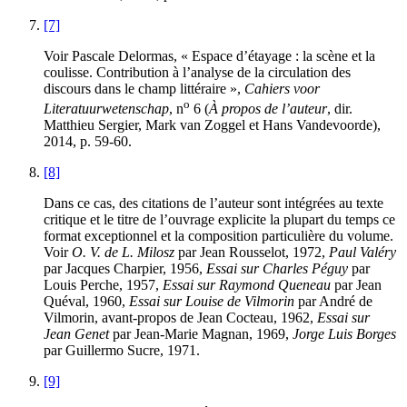
[7]
Voir Pascale Delormas, « Espace d’étayage : la scène et la
coulisse. Contribution à l’analyse de la circulation des
discours dans le champ littéraire »,
Cahiers voor
o
Literatuurwetenschap
, n
6 (
À propos de l’auteur
, dir.
Matthieu Sergier, Mark van Zoggel et Hans Vandevoorde),
2014, p. 59-60.
[8]
Dans ce cas, des citations de l’auteur sont intégrées au texte
critique et le titre de l’ouvrage explicite la plupart du temps ce
format exceptionnel et la composition particulière du volume.
Voir
O. V. de L. Milosz
par Jean Rousselot, 1972,
Paul Valéry
par Jacques Charpier, 1956,
Essai sur Charles Péguy
par
Louis Perche, 1957,
Essai sur Raymond Queneau
par Jean
Quéval, 1960,
Essai sur Louise de Vilmorin
par André de
Vilmorin, avant-propos de Jean Cocteau, 1962,
Essai sur
Jean Genet
par Jean-Marie Magnan, 1969,
Jorge Luis Borges
par Guillermo Sucre, 1971.
[9]