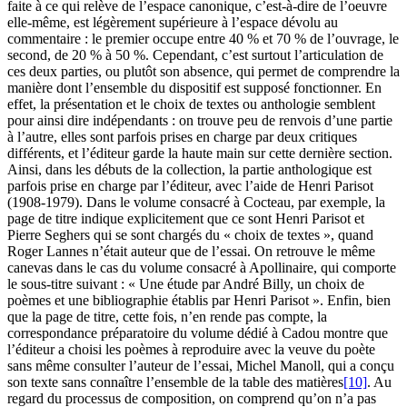
faite à ce qui relève de l’espace canonique, c’est-à-dire de l’oeuvre
elle-même, est légèrement supérieure à l’espace dévolu au
commentaire : le premier occupe entre 40 % et 70 % de l’ouvrage, le
second, de 20 % à 50 %. Cependant, c’est surtout l’articulation de
ces deux parties, ou plutôt son absence, qui permet de comprendre la
manière dont l’ensemble du dispositif est supposé fonctionner. En
effet, la présentation et le choix de textes ou anthologie semblent
pour ainsi dire indépendants : on trouve peu de renvois d’une partie
à l’autre, elles sont parfois prises en charge par deux critiques
différents, et l’éditeur garde la haute main sur cette dernière section.
Ainsi, dans les débuts de la collection, la partie anthologique est
parfois prise en charge par l’éditeur, avec l’aide de Henri Parisot
(1908-1979). Dans le volume consacré à Cocteau, par exemple, la
page de titre indique explicitement que ce sont Henri Parisot et
Pierre Seghers qui se sont chargés du « choix de textes », quand
Roger Lannes n’était auteur que de l’essai. On retrouve le même
canevas dans le cas du volume consacré à Apollinaire, qui comporte
le sous-titre suivant : « Une étude par André Billy, un choix de
poèmes et une bibliographie établis par Henri Parisot ». Enfin, bien
que la page de titre, cette fois, n’en rende pas compte, la
correspondance préparatoire du volume dédié à Cadou montre que
l’éditeur a choisi les poèmes à reproduire avec la veuve du poète
sans même consulter l’auteur de l’essai, Michel Manoll, qui a conçu
son texte sans connaître l’ensemble de la table des matières
[10]
. Au
regard du processus de composition, on comprend qu’on n’a pas