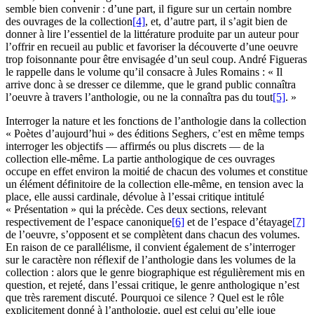
semble bien convenir : d’une part, il figure sur un certain nombre
des ouvrages de la collection
[4]
, et, d’autre part, il s’agit bien de
donner à lire l’essentiel de la littérature produite par un auteur pour
l’offrir en recueil au public et favoriser la découverte d’une oeuvre
trop foisonnante pour être envisagée d’un seul coup. André Figueras
le rappelle dans le volume qu’il consacre à Jules Romains : « Il
arrive donc à se dresser ce dilemme, que le grand public connaîtra
l’oeuvre à travers l’anthologie, ou ne la connaîtra pas du tout
[5]
. »
Interroger la nature et les fonctions de l’anthologie dans la collection
« Poètes d’aujourd’hui » des éditions Seghers, c’est en même temps
interroger les objectifs — affirmés ou plus discrets — de la
collection elle-même. La partie anthologique de ces ouvrages
occupe en effet environ la moitié de chacun des volumes et constitue
un élément définitoire de la collection elle-même, en tension avec la
place, elle aussi cardinale, dévolue à l’essai critique intitulé
« Présentation » qui la précède. Ces deux sections, relevant
respectivement de l’espace canonique
[6]
et de l’espace d’étayage
[7]
de l’oeuvre, s’opposent et se complètent dans chacun des volumes.
En raison de ce parallélisme, il convient également de s’interroger
sur le caractère non réflexif de l’anthologie dans les volumes de la
collection : alors que le genre biographique est régulièrement mis en
question, et rejeté, dans l’essai critique, le genre anthologique n’est
que très rarement discuté. Pourquoi ce silence ? Quel est le rôle
explicitement donné à l’anthologie, quel est celui qu’elle joue