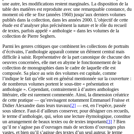
une autre, les modifications restent marginales. La disposition de la
table des matières est reproduite avec une remarquable constance, du
moment où elle se fixe (années 1960) jusqu’aux derniers volumes
publiés dans la collection, dans les années 2000. L’objectif de cette
étude est d’analyser plus précisément la nature et le rôle du recueil
de textes, parfois appelé « anthologie » dans les volumes de la
collection de Pierre Seghers.
Parmi les genres critiques que combinent les collections de portraits
d’écrivains, l’anthologie apparaît comme un élément central mais
difficile à saisir. Représentative de la part canonique de chacune des
oeuvres concernées, elle met en abyme le fonctionnement de la
collection de monographies dans le cadre de laquelle elle est
composée. Sa place au sein des volumes est capitale, comme
l’indique le fait qu’elle soit en général mentionnée sur la couverture :
de nombreux volumes portent le sous-titre « présentation et
anthologie ». Cependant, contrairement à d’autres anthologies
littéraire, elle est rarement commentée. Ainsi, la dimension créatrice
de cette pratique — qu’envisagent notamment Emmanuel Fraisse et
Didier Alexandre dans leurs travaux
[2]
— est, en l’espèce, passée
sous silence. Faut-il d’ailleurs conserver, pour désigner ces recueils,
le terme d’anthologie, qui, selon une lecture étymologique, constitue
un arrangement de beaux textes ou de textes importants
[3]
? Bien
qu’il ne s’agisse pas d’ouvrages mais de sections d’ouvrages plus
vastes, et bien qu’il s’agisse des textes d’un seul auteur, le terme