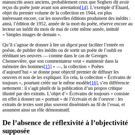
manuscrits assez anciens, probablement ceux que Seghers dit avoir
reçus du poète juste avant son arrestation
[14]
. L’exemple d’Éluard,
objet du premier volume de la collection en 1944, est plus
intéressant encore, car les nouvelles éditions produisent des inédits :
ainsi, l’édition de 1952, année de la mort du poète, réserve encore au
lecteur un inédit du mois de mai de cette même année, intitulé
« Simples images de demain ».
Qu’il s’agisse de donner à lire un
digest
pour faciliter l’entrée en
poésie, de publier des inédits ou de sortir un poète de l’oubli en
rééditant ses oeuvres — comme dans le cas de Georges
Chennevière, que son commentateur veut « maintenir dans la
mémoire des hommes
[15]
» —, la collection « Poètes
d’aujourd’hui » se donne pour objectif premier de diffuser les
oeuvres et non de les expliquer. En cela, la collection « Écrivains de
toujours », pourtant créée sur le même modèle
[16]
, s’en différencie
nettement : il s’agit plutôt de la publication d’un propos critique
illustré par des extraits. L’objet d’« Écrivains de toujours » consiste
en effet à donner un « portrait » de l’écrivain et de l’oeuvre : les
extraits de textes sont plus souvent disséminés au fil de l’essai, et
assument ainsi un rôle démonstratif.
De l’absence de réflexivité à l’objectivité
supposée