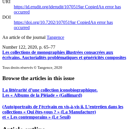
URI
https://id.erudit.org/iderudit/1070519ar
Copied
An error has
occurred
DOI
https://doi.org/10.7202/1070519ar
Copied
An error has
occurred
An article of the journal
Tangence
Number 122, 2020
, p. 65–77
Les collections de monographies illustrées consacrées aux
écrivains. Auctorialités problématiques et généricités composites
Tous droits réservés © Tangence, 2020
Browse the articles in this issue
La littérarité d’une collection iconobiographique.
Les « Albums de la Pléiade » (Gallimard)
(Auto)portraits de l’écrivain en vis-à-vis
ii
. L’entretien dans les
collections « Qui êtes-vous ? » (La Manufacture)
et « Les contemporains » (Le Seuil)