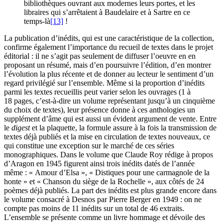
bibliothèques ouvrant aux modernes leurs portes, et les
libraires qui s’arrêtaient à Baudelaire et à Sartre en ce
temps-là
[13]
!
La publication d’inédits, qui est une caractéristique de la collection,
confirme également l’importance du recueil de textes dans le projet
éditorial : il ne s’agit pas seulement de diffuser l’oeuvre en en
proposant un résumé, mais d’en poursuivre l’édition, d’en montrer
l’évolution la plus récente et de donner au lecteur le sentiment d’un
regard privilégié sur l’ensemble. Même si la proportion d’inédits
parmi les textes recueillis peut varier selon les ouvrages (1 à
18 pages, c’est-à-dire un volume représentant jusqu’à un cinquième
du choix de textes), leur présence donne à ces anthologies un
supplément d’âme qui est aussi un évident argument de vente. Entre
le
digest
et la plaquette, la formule assure à la fois la transmission de
textes déjà publiés et la mise en circulation de textes nouveaux, ce
qui constitue une exception sur le marché de ces séries
monographiques. Dans le volume que Claude Roy rédige à propos
d’Aragon en 1945 figurent ainsi trois inédits datés de l’année
même : « Amour d’Elsa », « Distiques pour une carmagnole de la
honte » et « Chanson du siège de la Rochelle », aux côtés de 24
poèmes déjà publiés. La part des inédits est plus grande encore dans
le volume consacré à Desnos par Pierre Berger en 1949 : on ne
compte pas moins de 11 inédits sur un total de 46 extraits.
L’ensemble se présente comme un livre hommage et dévoile des