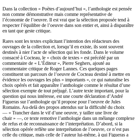
Dans la collection « Poètes d’aujourd’hui », l’anthologie est pensée
non comme démonstrative mais comme représentative de
l’économie de l’oeuvre. Il est vrai que la sélection proposée tend à
respecter l’équilibre de l’oeuvre dans son entier et, ainsi à disparaître
en tant que geste critique.
Rares sont les textes explicitant l’intention des rédacteurs des
ouvrages de la collection et, lorsqu’il en existe, ils sont souvent
destinés à nier l’acte de sélection qui les fonde. Dans le volume
consacré à Cocteau, le « choix de textes » est précédé par un
commentaire de « L’Éditeur », Pierre Seghers, ajouté au
commentaire critique de Roger Lannes. Ces quelques pages
constituent un parcours de l’oeuvre de Cocteau destiné à mettre en
évidence les ouvrages les plus « importants », ce qui naturalise les
choix opérés et fait apparaître l’anthologie comme le résultat d’une
sélection exempte de tout préjugé. L’autre texte important, pour la
question qui nous intéresse, est une courte déclaration d’André
Figueras sur l’anthologie qu’il propose pour l’oeuvre de Jules
Romains. Au-delà des propos attendus sur la difficulté du choix
— « Trancher dans le vif d’une oeuvre, y tailler une livre de
chair » —, ce texte remotive l’anthologie dans un mélange complexe
de refus et de reconnaissance de l’interprétation. D’abord, si la
sélection opérée reflète une interprétation de l’oeuvre, ce n’est pas
celle du critique, mais celle de l’auteur lui-même, à qui Figueras a