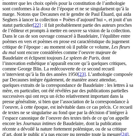
montrer que les choix opérés pour la constitution de l’anthologie
sont conformes à la
doxa
de l’époque et ne se singularisent qu’à la
marge. Notons que Decaunes est le gendre de Paul Éluard, qui aida
Seghers à lancer la collection « Poètes d’aujourd’hui », et jouit d’un
statut particulier
[22]
: il fait probablement partie des auteurs proches
de l’éditeur et prompts à mettre en oeuvre sa vision de la collection.
Dans le cas de son ouvrage consacré à Baudelaire, l’équilibre entre
poèmes en vers et poèmes en prose est caractéristique du jugement
critique de l’époque : au moment où il publie ce volume,
Les fleurs
du mal
sont encore considérées comme l’oeuvre majeure de
Baudelaire et éclipsent toujours
Le spleen de Paris
, dont
l’innovation esthétique n’apparaît encore qu’à quelques critiques,
comme George Blin. La redécouverte de ce second recueil
n’intervient qu’à la fin des années 1950
[23]
. L’anthologie composée
par Decaunes intègre également, de manière assez attendue,
quelques extraits de la correspondance de Baudelaire : les lettres à sa
mère, en particulier, ont été révélées par des publications partielles
successives qui ont reçu un écho relativement important dans la
presse généraliste, si bien que l’association de la correspondance à
l’oeuvre, à cette époque, est inévitable dans ce cas précis. Ce recueil
de textes ne se singularise au fond que par la décision d’intégrer à
l’espace canonique de l’oeuvre des textes tirés de ce qu’on appelle
encore les
Journaux intimes
de Baudelaire, dont la publication
récente a dévoilé la nature fortement polémique, ou de sa critique
d’art, dont le public n’a pas encore pu prendre toute la mesure
[24]
.