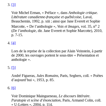
[3]
Voir Michel Erman, « Préface », dans
Anthologie critique.
Littérature canadienne-française et québécoise
, Laval,
Beauchemin, 1992, p.
xiii
; ainsi que Jane Everett et Sophie
o
Marcotte, « De l’anthologie »,
Voix et Images
, vol. 35, n
2
(
De l’anthologie
, dir. Jane Everett et Sophie Marcotte), 2010,
p. 7-15.
[4]
Lors de la reprise de la collection par Alain Veinstein, à partir
de 2000, les ouvrages portent le sous-titre « Présentation et
anthologie ».
[5]
André Figueras,
Jules Romains
, Paris, Seghers, coll. « Poètes
d’aujourd’hui », 1953, p. 85.
[6]
Voir Dominique Maingueneau,
Le discours littéraire.
Paratopie et scène d’énonciation
, Paris, Armand Colin, coll.
« U-Lettres », 2004, p. 114.