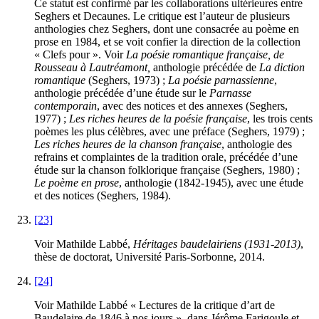
Ce statut est confirmé par les collaborations ultérieures entre
Seghers et Decaunes. Le critique est l’auteur de plusieurs
anthologies chez Seghers, dont une consacrée au poème en
prose en 1984, et se voit confier la direction de la collection
« Clefs pour ». Voir
La poésie romantique française, de
Rousseau à Lautréamont,
anthologie précédée de
La diction
romantique
(Seghers, 1973) ;
La poésie parnassienne
,
anthologie précédée d’une étude sur le
Parnasse
contemporain
, avec des notices et des annexes (Seghers,
1977) ;
Les riches heures de la poésie française
, les trois cents
poèmes les plus célèbres, avec une préface (Seghers, 1979) ;
Les riches heures de la chanson française
, anthologie des
refrains et complaintes de la tradition orale, précédée d’une
étude sur la chanson folklorique française (Seghers, 1980) ;
Le poème en prose
, anthologie (1842-1945), avec une étude
et des notices (Seghers, 1984).
[23]
Voir Mathilde Labbé,
Héritages baudelairiens (1931-2013)
,
thèse de doctorat, Université Paris-Sorbonne, 2014.
[24]
Voir Mathilde Labbé « Lectures de la critique d’art de
Baudelaire de 1846 à nos jours », dans Jérôme Farigoule et