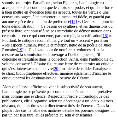
soumis son projet. Par ailleurs, selon Figueras, l’anthologie est
acceptable « à la condition que le choix soit probe, et qu’il s’efforce
à bien mettre en évidence tous les aspects, toutes les vertus d’une
oeuvre envisagée, à en présenter un raccourci fidèle, et gauchi par
aucune espèce de calcul ou de préférence
[17]
». Ceci exclut pour lui
toute démonstration : « Ce besoin de synthèse, et les dimensions du
présent livre, ont poussé à ne pas introduire de démonstration dans
ce choix — en ce qui concerne, par exemple, la versification
[18]
».
Pourtant, le critique reconnaît malgré tout un « accent » porté sur
« les aspects humain, lyrique et métaphysique de la poésie de Jules
Romains
[19]
». Ceci vaut pour de nombreux volumes, dans la
mesure où la soumission de l’ouvrage à l’oeil du poète qu’il
concerne est régulière dans la collection. Ainsi, dans l’anthologie du
volume consacré à Césaire figure une lettre de ce dernier au critique
qui s’est intéressé à son oeuvre
[20]
, manière de valider l’analyse et
le choix bibliographique effectués, manière également d’inscrire le
critique parmi les destinataires de l’oeuvre de Césaire.
Alors que l’essai affiche souvent la subjectivité de son auteur,
l’anthologie ne se présente pas comme une démarche interprétative
mais comme une évidence. Respectant l’ordre chronologique des
publications, elle s’organise selon un découpage à un, deux ou trois
niveaux, dont les titres sont directement tirés de l’oeuvre. Dans la
plupart des cas, la table des matières détaille les poèmes, désignés un
par un par leur titre, et les présente au sein d’ensembles