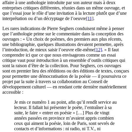
affaire à une anthologie introduite par son auteur mais à deux
entreprises critiques différentes, réunies dans un même ouvrage, et
que l’essai joue le rôle d’une invitation à la lecture plutôt que d’une
interprétation ou d’un décryptage de l’oeuvre
[11]
.
Les rares indications de Pierre Seghers conduisent même à penser
que l’anthologie prime sur le commentaire dans la conception des
ouvrages : « Un choix de poèmes, des premiers aux plus récents,
une bibliographie, quelques illustrations devaient permettre, après
l’introduction, de mieux saisir l’oeuvre elle-même
[12]
. » Il faut
comprendre ici que ce que nous envisageons comme un essai
critique vaut pour
introduction
à un ensemble d’outils critiques qui
sont la raison d’être de la collection. Pour Seghers, ces ouvrages
sont en premier lieu des rééditions ou des éditions de textes, conçues
pour permettre une démocratisation de la poésie — il poursuivra ce
projet par la suite à travers sa collaboration au Conseil de
développement culturel — en rendant cette dernière matériellement
accessible :
Je mis ce numéro 1 au point, afin qu’il rendît service au
lecteur. Il fallait lui présenter le poète, l’entraîner à sa
suite, le faire « entrer en poésie » […] Plus de vingt
années passées en province m’avaient appris combien
ceux qui aiment la poésie, loin de Paris, sont sevrés de
contacts et d’informations : ni radio, ni T.V., ni