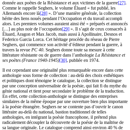
donnée aux poètes de la Résistance et aux victimes de la guerre
[27]
.
Comme le rappelle Seghers, le volume Éluard « fut publié, les
Allemands encore là
[28]
». D’une manière générale, la collection
hérite des liens noués pendant l’Occupation et du travail accompli
alors. Les premiers volumes auraient ainsi été « préparés et annoncés
[…] au plus noir de l’occupation
[29]
». Il s’agit de ceux consacrés à
Éluard, Aragon et Max Jacob, mais aussi à Apollinaire, Desnos et
Federico Garcia Lorca. Cet héritage procède du réseau de Pierre
Seghers, qui commence son activité d’éditeur pendant la guerre, à
travers la revue
PC
40
. Seghers donne toute sa mesure à cette
littérature résistante ou de guerre dans l’anthologie
La Résistance et
ses poètes (France 1940-1945)
[30]
, publiée en 1974.
Il est cependant une originalité plus remarquable encore dans cette
anthologie sous forme de collection : au-delà des choix esthétiques
et politiques dont témoigne le catalogue, la collection se distingue
par une conception universaliste de la poésie, qui fait fi du mythe du
génie national et tient pour secondaire le problème de la traduction.
En effet, cette collection-anthologie se distingue des entreprises
similaires de la même époque par une ouverture bien plus importante
à la poésie étrangère. Seghers ne se contente pas d’ouvrir le canon
littéraire au-delà du national, bastion traditionnel de telles
anthologies, en intégrant la poésie francophone, il prétend plus
radicalement découpler la découverte de la poésie de la maîtrise de
sa langue originale. Le catalogue comprend ainsi environ 40 % de