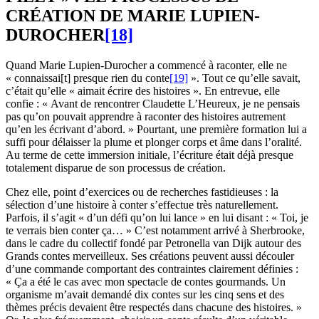
CRÉATION DE MARIE LUPIEN-
DUROCHER
[18]
Quand Marie Lupien-Durocher a commencé à raconter, elle ne
« connaissai[t] presque rien du conte
[19]
». Tout ce qu’elle savait,
c’était qu’elle « aimait écrire des histoires ». En entrevue, elle
confie : « Avant de rencontrer Claudette L’Heureux, je ne pensais
pas qu’on pouvait apprendre à raconter des histoires autrement
qu’en les écrivant d’abord. » Pourtant, une première formation lui a
suffi pour délaisser la plume et plonger corps et âme dans l’oralité.
Au terme de cette immersion initiale, l’écriture était déjà presque
totalement disparue de son processus de création.
Chez elle, point d’exercices ou de recherches fastidieuses : la
sélection d’une histoire à conter s’effectue très naturellement.
Parfois, il s’agit « d’un défi qu’on lui lance » en lui disant : « Toi, je
te verrais bien conter ça… » C’est notamment arrivé à Sherbrooke,
dans le cadre du collectif fondé par Petronella van Dijk autour des
Grands contes merveilleux. Ses créations peuvent aussi découler
d’une commande comportant des contraintes clairement définies :
« Ça a été le cas avec mon spectacle de contes gourmands. Un
organisme m’avait demandé dix contes sur les cinq sens et des
thèmes précis devaient être respectés dans chacune des histoires. »