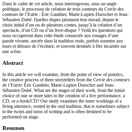
Dans le cadre de cet article, nous interrogerons, sous un angle
poïétique, le processus de création de trois conteurs du Cercle des
conteurs de l’Estrie : Éric Gauthier, Marie-Lupien Durocher et Jean-
Sébastien Dubé. Quelles étapes jalonnent leur travail, depuis le
choix initial d’un ou de plusieurs contes, jusqu’à la création d’un
spectacle, d’un CD ou d’un livre-disque ? Voilà les questions qui
nous occuperont dans cette étude consacrée aux rouages d’une
parole vivante, ancrée dans la tradition orale, parfois soumise aux
tours et détours de l’écriture, et souvent destinée à être incarnée sur
une scène.
Abstract
In this article we will examine, from the point of view of poietics,
the creative process of three storytellers from the
Cercle des conteurs
de l’Estrie
: Éric Gauthier, Marie-Lupien Durocher and Jean-
Sébastien Dubé. What are the stages of their work, from the initial
choice of one or more tales to the creation of a live performance, a
CD, or a book/CD? Our study examines the inner workings of a
living utterance, rooted in the oral tradition, that is sometimes subject
to the twists and turns of writing and is often destined to be
performed on stage.
Resumen