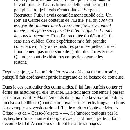
l’avait raconté. J’avais trouvé ça tellement beau ! Un
peu plus tard, je l’avais réentendue au Sergent
Recruteur. Puis, j’avais complètement oublié cela. Un
soir, au Cercle des conteurs de l’Estrie, j’ai dit :
Je vais
essayer de raconter une histoire que j’avais vraiment
aimée, mais je ne sais pas si je m’en rappelle. J’essaie
de vous la raconter.
Et je l’ai racontée du début à la fin
sans rien oublier. Cette expérience m’a fait prendre
conscience qu’il y a des histoires pour lesquelles il n’est
franchement pas nécessaire de garder des traces écrites.
Quand ce sont des histoires coups de coeur, elles
restent.
Depuis ce jour, « Le poil de l’ours » est effectivement « resté »,
puisqu’il fait dorénavant partie intégrante de sa besace de conteuse.
Dans le cas particulier des commandes, il lui faut parfois conter
et
écrire les histoires qu’elle invente
.
Elle doit alors consentir à passer
par le manuscrit. « Mais j’entends dans ma tête la voix qui le dit »,
précise-t-elle illico. Quant à son travail sur les récits longs — citons
par exemple ses versions de « L’Iliade », du « Conte de Monte-
Cristo » et de « Casse-Noisette » —, il s’amorce toujours par la
recherche d’un « moment coup de coeur », d’une « perle » dont
découle le fil d’Ariane où s’enfilent les autres images :