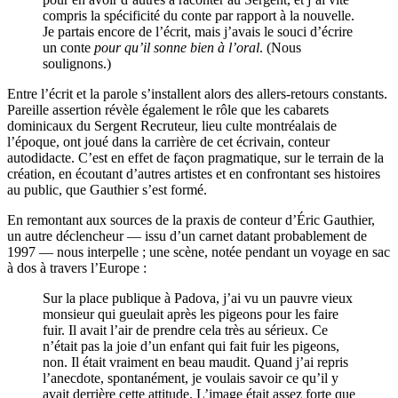
compris la spécificité du conte par rapport à la nouvelle.
Je partais encore de l’écrit, mais j’avais le souci d’écrire
un conte
pour qu’il sonne bien à l’oral
. (Nous
soulignons.)
Entre l’écrit et la parole s’installent alors des allers-retours constants.
Pareille assertion révèle également le rôle que les cabarets
dominicaux du Sergent Recruteur, lieu culte montréalais de
l’époque, ont joué dans la carrière de cet écrivain, conteur
autodidacte. C’est en effet de façon pragmatique, sur le terrain de la
création, en écoutant d’autres artistes et en confrontant ses histoires
au public, que Gauthier s’est formé.
En remontant aux sources de la praxis de conteur d’Éric Gauthier,
un autre déclencheur — issu d’un carnet datant probablement de
1997 — nous interpelle ; une scène, notée pendant un voyage en sac
à dos à travers l’Europe :
Sur la place publique à Padova, j’ai vu un pauvre vieux
monsieur qui gueulait après les pigeons pour les faire
fuir. Il avait l’air de prendre cela très au sérieux. Ce
n’était pas la joie d’un enfant qui fait fuir les pigeons,
non. Il était vraiment en beau maudit. Quand j’ai repris
l’anecdote, spontanément, je voulais savoir ce qu’il y
avait derrière cette attitude. L’image était assez forte que