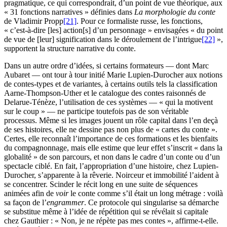
pragmatique, ce qui correspondrait, d’un point de vue théorique, aux
« 31 fonctions narratives » définies dans
La morphologie du conte
de Vladimir Propp
[21]
. Pour ce formaliste russe, les fonctions,
« c’est-à-dire [les] action[s] d’un personnage » envisagées « du point
de vue de [leur] signification dans le déroulement de l’intrigue
[22]
»,
supportent la structure narrative du conte.
Dans un autre ordre d’idées, si certains formateurs — dont Marc
Aubaret — ont tour à tour initié Marie Lupien-Durocher aux notions
de contes-types et de variantes, à certains outils tels la classification
Aarne-Thompson-Uther et le catalogue des contes raisonnés de
Delarue-Ténèze, l’utilisation de ces systèmes — « qui la motivent
sur le coup » — ne participe toutefois pas de son véritable
processus. Même si les images jouent un rôle capital dans l’en deçà
de ses histoires, elle ne dessine pas non plus de « cartes du conte ».
Certes, elle reconnaît l’importance de ces formations et les bienfaits
du compagnonnage, mais elle estime que leur effet s’inscrit « dans la
globalité » de son parcours, et non dans le cadre d’un conte ou d’un
spectacle ciblé. En fait, l’appropriation d’une histoire, chez Lupien-
Durocher, s’apparente à la rêverie. Noirceur et immobilité l’aident à
se concentrer. Scinder le récit long en une suite de séquences
animées afin de
voir
le conte comme s’il était un long métrage : voilà
sa façon de l’
engrammer
. Ce protocole qui singularise sa démarche
se substitue même à l’idée de répétition qui se révélait si capitale
chez Gauthier : « Non, je ne répète pas mes contes », affirme-t-elle.