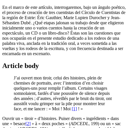
En el marco de este artículo, interrogaremos, bajo un ángulo poético,
el proceso de creación de tres cuentistas del Círculo de Cuentistas de
la región de Estrie: Éric Gauthier, Marie Lupien Durocher y Jean-
Sébastien Dubé. ¿Qué etapas jalonan su trabajo desde que eligieron
inicialmente uno o varios cuentos hasta la creación de un
espectáculo, un CD o un libro-disco? Éstas son las cuestiones que
nos ocuparán en el presente estudio dedicado a los rodeos de una
palabra viva, anclada en la tradición oral, a veces sometida a las
vueltas y los rodeos de la escritura, y con frecuencia destinada a ser
encarnada en un escenario.
Article body
J’ai ouvert mon tiroir, celui des histoires, plein de
chemises de portraits, avec l’intention d’en choisir
quelques-uns pour remplir l’album. Certains visages
somnolaient, fardés d’une poussière de silence depuis
des années ; d’autres, réveillés par le bruit du tiroir, ont
aussitôt voulu grimper sur la pile pour montrer leur
face, et me lancer : « Moi ! Moi
[1]
! »
Ouvrir un « tiroir » d’histoires. Puiser divers « ingrédients » dans
une « besace
[2]
» à « deux poches » (
ADCEDL
, 199) ou un « sac