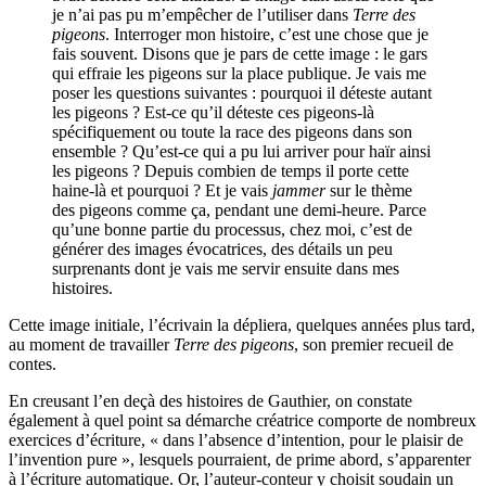
je n’ai pas pu m’empêcher de l’utiliser dans
Terre des
pigeons
. Interroger mon histoire, c’est une chose que je
fais souvent. Disons que je pars de cette image : le gars
qui effraie les pigeons sur la place publique. Je vais me
poser les questions suivantes : pourquoi il déteste autant
les pigeons ? Est-ce qu’il déteste ces pigeons-là
spécifiquement ou toute la race des pigeons dans son
ensemble ? Qu’est-ce qui a pu lui arriver pour haïr ainsi
les pigeons ? Depuis combien de temps il porte cette
haine-là et pourquoi ? Et je vais
jammer
sur le thème
des pigeons comme ça, pendant une demi-heure. Parce
qu’une bonne partie du processus, chez moi, c’est de
générer des images évocatrices, des détails un peu
surprenants dont je vais me servir ensuite dans mes
histoires.
Cette image initiale, l’écrivain la dépliera, quelques années plus tard,
au moment de travailler
Terre des pigeons
, son premier recueil de
contes.
En creusant l’en deçà des histoires de Gauthier, on constate
également à quel point sa démarche créatrice comporte de nombreux
exercices d’écriture, « dans l’absence d’intention, pour le plaisir de
l’invention pure », lesquels pourraient, de prime abord, s’apparenter
à l’écriture automatique. Or, l’auteur-conteur y choisit soudain un