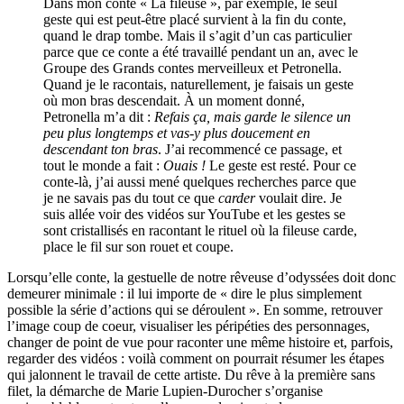
Dans mon conte « La fileuse », par exemple, le seul
geste qui est peut-être placé survient à la fin du conte,
quand le drap tombe. Mais il s’agit d’un cas particulier
parce que ce conte a été travaillé pendant un an, avec le
Groupe des Grands contes merveilleux et Petronella.
Quand je le racontais, naturellement, je faisais un geste
où mon bras descendait. À un moment donné,
Petronella m’a dit :
Refais ça, mais garde le silence un
peu plus longtemps et vas-y plus doucement en
descendant ton bras
. J’ai recommencé ce passage, et
tout le monde a fait :
Ouais !
Le geste est resté. Pour ce
conte-là, j’ai aussi mené quelques recherches parce que
je ne savais pas du tout ce que
carder
voulait dire. Je
suis allée voir des vidéos sur YouTube et les gestes se
sont cristallisés en racontant le rituel où la fileuse carde,
place le fil sur son rouet et coupe.
Lorsqu’elle conte, la gestuelle de notre rêveuse d’odyssées doit donc
demeurer minimale : il lui importe de « dire le plus simplement
possible la série d’actions qui se déroulent ». En somme, retrouver
l’image coup de coeur, visualiser les péripéties des personnages,
changer de point de vue pour raconter une même histoire et, parfois,
regarder des vidéos : voilà comment on pourrait résumer les étapes
qui jalonnent le travail de cette artiste. Du rêve à la première sans
filet, la démarche de Marie Lupien-Durocher s’organise