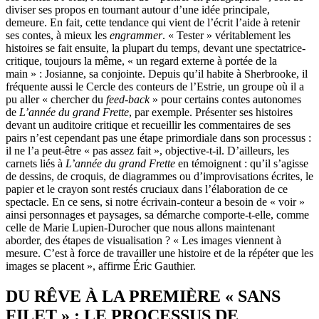
diviser ses propos en tournant autour d’une idée principale,
demeure. En fait, cette tendance qui vient de l’écrit l’aide à retenir
ses contes, à mieux les
engrammer
. « Tester » véritablement les
histoires se fait ensuite, la plupart du temps, devant une spectatrice-
critique, toujours la même, « un regard externe à portée de la
main » : Josianne, sa conjointe. Depuis qu’il habite à Sherbrooke, il
fréquente aussi le Cercle des conteurs de l’Estrie, un groupe où il a
pu aller « chercher du
feed-back
» pour certains contes autonomes
de
L’année du grand Frette
, par exemple. Présenter ses histoires
devant un auditoire critique et recueillir les commentaires de ses
pairs n’est cependant pas une étape primordiale dans son processus :
il ne l’a peut-être « pas assez fait », objective-t-il. D’ailleurs, les
carnets liés à
L’année du grand Frette
en témoignent : qu’il s’agisse
de dessins, de croquis, de diagrammes ou d’improvisations écrites, le
papier et le crayon sont restés cruciaux dans l’élaboration de ce
spectacle. En ce sens, si notre écrivain-conteur a besoin de « voir »
ainsi personnages et paysages, sa démarche comporte-t-elle, comme
celle de Marie Lupien-Durocher que nous allons maintenant
aborder, des étapes de visualisation ? « Les images viennent à
mesure. C’est à force de travailler une histoire et de la répéter que les
images se placent », affirme Éric Gauthier.
DU RÊVE À LA PREMIÈRE « SANS
FILET » : LE PROCESSUS DE