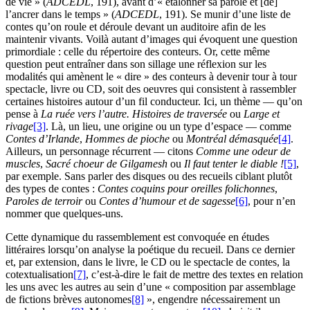
de vie » (
ADCEDL
, 191), avant d’« étalonner sa parole et [de]
l’ancrer dans le temps » (
ADCEDL
, 191). Se munir d’une liste de
contes qu’on roule et déroule devant un auditoire afin de les
maintenir vivants. Voilà autant d’images qui évoquent une question
primordiale : celle du répertoire des conteurs. Or, cette même
question peut entraîner dans son sillage une réflexion sur les
modalités qui amènent le « dire » des conteurs à devenir tour à tour
spectacle, livre ou CD, soit des oeuvres qui consistent à rassembler
certaines histoires autour d’un fil conducteur. Ici, un thème — qu’on
pense à
La ruée vers l’autre. Histoires de traversée
ou
Large et
rivage
[3]
. Là, un lieu, une origine ou un type d’espace — comme
Contes d’Irlande
,
Hommes de pioche
ou
Montréal démasquée
[4]
.
Ailleurs, un personnage récurrent — citons
Comme une odeur de
muscles
,
Sacré choeur de Gilgamesh
ou
Il faut tenter le diable !
[5]
,
par exemple. Sans parler des disques ou des recueils ciblant plutôt
des types de contes :
Contes coquins pour oreilles folichonnes
,
Paroles de terroir
ou
Contes d’humour et de sagesse
[6]
, pour n’en
nommer que quelques-uns.
Cette dynamique du rassemblement est convoquée en études
littéraires lorsqu’on analyse la poétique du recueil. Dans ce dernier
et, par extension, dans le livre, le CD ou le spectacle de contes, la
cotextualisation
[7]
, c’est-à-dire le fait de mettre des textes en relation
les uns avec les autres au sein d’une « composition par assemblage
de fictions brèves autonomes
[8]
», engendre nécessairement un