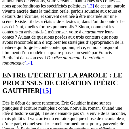
annotations de versions, voire versions manuscrites des contes —,
nous approfondirons les spécificités poïétiques
[13]
de cet art, parole
vivante ancrée dans la tradition orale, parfois soumise aux tours et
détours de l’écriture, et souvent destinée à être incarnée sur une
scène. Existe-t-il des « états » de « textes », dans l’art du conte ? Le
cas échéant, quelles formes prennent-ils ? Sinon, comment les
conteurs en arrivent-ils à mémoriser, voire à
engrammer
leurs
contes ? Autant de questions posées aux trois conteurs que nous
avons rencontrés afin d’explorer les stratégies d’appropriation de la
matière qui forge le conte contemporain, et ce, en nous inspirant
librement d’un modèle en quatre phases présenté par Francis
Berthelot dans son essai
Du rêve au roman. La création
romanesque
[14]
.
ENTRE L’ÉCRIT ET LA PAROLE : LE
PROCESSUS DE CRÉATION D’ÉRIC
GAUTHIER
[15]
Dès le début de notre rencontre, Éric Gauthier insiste sur ses
pratiques d’écriture multiples : conte, nouvelle, roman. Quand une
idée d’histoire surgit, il ne se demande pas s’il a envie de la raconter,
mais plutôt s’il va « arriver à en faire quelque chose de racontable »,
d’une part, et quel serait « le meilleur médium » pour y parvenir, de
l’autre. À l’origine de son processus de création, une réflexion