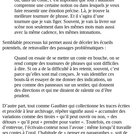
comprenne une certaine notion ou dans lesquels je veux
faire ressentir une émotion précise. Là, je trouve la
meilleure tournure de phrase. Et il s’agira d’une
tournure que je vais figer. Souvent, je vais la livrer sur
scène non seulement dans les mêmes mots mais aussi
avec la même cadence, les mêmes intonations.
Semblable processus lui permet aussi de déceler les écueils
potentiels, de retravailler des passages problématiques :
Quand on essaie de se mettre un conte en bouche, on se
rend compte des tournures de phrases qui sont difficiles
à dire. Si on a de la difficulté à les retenir, souvent, c’est
parce qu’elles sont mal conçues. Je vais identifier ces
bouts-là et essayer de me donner des indications, un
peu comme des panneaux sur un sentier, qui donnent
des directions et qui me diraient de ralentir ou d’être
prudent.
D’autre part, tout comme Gauthier qui collectionne les traces écrites
et procède à leur archivage, répéter signifie aussi « accumuler des
variations comme des tiroirs » qu’il peut ouvrir ou non, « des
détours » qu’il peut « prendre pour varier ». Toutefois, en cours
d’entrevue, l’écrivain-conteur nous l’avoue : même lorsqu’il travaille
ses contes à l’oral, l’habitude de « penser en paragraphes », soit de