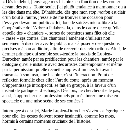
« Dès le début, j’envisage mes histoires en fonction de les conter
devant des gens. Toute seule, j’ai plutôt tendance à marmonner ou à
les dire dans ma tête. D’habitude, dès que mon
stop motion
est clair
d’un bout à l’autre, j’essaie de me trouver une occasion pour
l’essayer devant un public. » Ici, lors de soirées micro-libre à la
Coopérative de l’Arbre à Palabres, là, dans le cadre de ce qu’elle
appelle des « chantiers », sortes de premières sans filet où elle
« casse » ses contes. Ces chantiers l’amènent d’ailleurs non
seulement à discuter avec le public, mais à poser « des questions
précises » à son auditoire, afin de recevoir des rétroactions. Ainsi, le
dernier principe qui semble sous-tendre la praxis de Lupien-
Durocher, tantôt par sa prédilection pour les chantiers, tantôt par le
dialogue qu’elle instaure avec des artistes contemporains et même
par la permission qu’elle recueille auprès d’un tiers lui ayant
transmis, à son insu, une histoire, c’est l’interaction. Point de
réflexion formelle chez elle : l’art du conte, après un moment
d’apprentissage introspectif, se fait en groupe, à la faveur d’un
instant de partage et d’échange. Dès lors, ne chercherait-elle pas,
aussi, à approcher des professionnels pour élaborer une mise en
spectacle ou une mise scène de ses contées ?
Interrogée à ce sujet, Marie Lupien-Durocher s’avère catégorique :
pour elle, les gestes doivent rester instinctifs, comme les mots,
hormis à certains moments cruciaux de l’histoire.