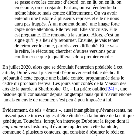
se passe avec les contes : d’abord, on en lit, on en lit, on
en écoute, on en regarde. Parfois, on va réentendre la
même histoire mais contée différemment. On va avoir
entendu une histoire à plusieurs reprises et elle ne nous
aura pas frappés. À un moment donné, une image forte
capte notre attention. Elle revient. Elle s’incruste. Elle
est prégnante. Elle remonte à la surface. Alors, c’est un
signe qu’il y a lieu d’y retourner. Ensuite, je vais tenter
de retrouver le conte, parfois avec difficulté. Et je vais
le relire, le réécouter, chercher d’autres versions pour
confirmer ce que je qualifierais de « premier émoi ».
En juillet 2020, alors que se déroulait l’entretien préalable à cet
article, Dubé venait justement d’éprouver semblable déclic. Il
préparait à cette époque une balade contée, programmée dans le
cadre du prochain festival Les jours sont contés de la Maison des
arts de la parole, à Sherbrooke. Or, « La prière oubliée
[24]
», une
histoire qu’il connaissait depuis longtemps mais qu’il n’avait encore
jamais eu envie de raconter, s’est peu à peu imposée à lui.
Évidemment, de tels « émois », aussi intangibles qu’évanescents, ne
laissent pas de traces dignes d’être étudiées à la lumière de la critique
génétique. Toutefois, lorsqu’on interroge Dubé sur la façon dont il
engramme
ses histoires, il évoque rapidement cette habitude,
commune à plusieurs conteurs, qui consiste à résumer le récit en