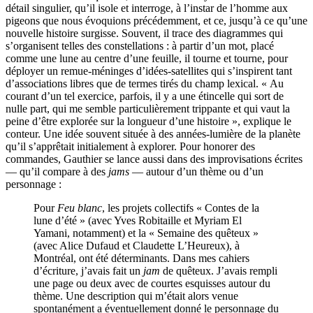
détail singulier, qu’il isole et interroge, à l’instar de l’homme aux
pigeons que nous évoquions précédemment, et ce, jusqu’à ce qu’une
nouvelle histoire surgisse. Souvent, il trace des diagrammes qui
s’organisent telles des constellations : à partir d’un mot, placé
comme une lune au centre d’une feuille, il tourne et tourne, pour
déployer un remue-méninges d’idées-satellites qui s’inspirent tant
d’associations libres que de termes tirés du champ lexical. « Au
courant d’un tel exercice, parfois, il y a une étincelle qui sort de
nulle part, qui me semble particulièrement trippante et qui vaut la
peine d’être explorée sur la longueur d’une histoire », explique le
conteur. Une idée souvent située à des années-lumière de la planète
qu’il s’apprêtait initialement à explorer. Pour honorer des
commandes, Gauthier se lance aussi dans des improvisations écrites
— qu’il compare à des
jams
— autour d’un thème ou d’un
personnage :
Pour
Feu blanc
, les projets collectifs « Contes de la
lune d’été » (avec Yves Robitaille et Myriam El
Yamani, notamment) et la « Semaine des quêteux »
(avec Alice Dufaud et Claudette L’Heureux), à
Montréal, ont été déterminants. Dans mes cahiers
d’écriture, j’avais fait un
jam
de quêteux. J’avais rempli
une page ou deux avec de courtes esquisses autour du
thème. Une description qui m’était alors venue
spontanément a éventuellement donné le personnage du