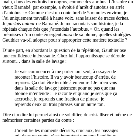
main, dans des endroits incongrus, comme des abribus. L’histoire du
vieux Barnabé, par exemple, a évolué d’arrêt d’autobus en arrêt
d’autobus : « Comme c’est un conte bref de 5 minutes environ, je
l’ai uniquement travaillé à haute voix, sans laisser de traces écrites.
Je
parlais autour
de Barnabé. Je me racontais son histoire, je la
répétais chaque fois que j’attendais l’autobus. » Or, quand les
prémisses d’un conte émergent
aussi
de sa plume, quelles stratégies
Gauthier va-t-il adopter pour s’approprier cette matière textuelle ?
D’une part, en abordant la question de la répétition, Gauthier ose
une confidence intéressante. Chez lui, l’apprentissage se déroule
surtout… dans la salle de lavage :
Je vais commencer à me parler tout seul, à essayer de
raconter l’histoire. Il va y avoir beaucoup d’arrêts, de
reprises. Ça doit être terrible à entendre ! Je m’en vais
dans la salle de lavage justement pour ne pas que ma
blonde m’entende ! Je raconte et quand je sens que ça
accroche, je reprends une fraction de phrase, je
reprends deux ou trois phrases sur un autre ton.
Dire et redire lui permet ainsi de solidifier, de cristalliser et même de
mémoriser certaines parties du conte :
J’identifie les moments décisifs, cruciaux, les passages
où, dans un conte, c’est important que tout l’auditoire