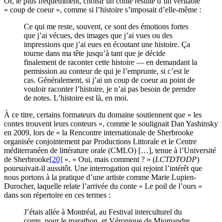
Or, le plus fréquemment, choisir un conte résulte d’un véritable
« coup de coeur », comme si l’histoire s’imposait d’elle-même :
Ce qui me reste, souvent, ce sont des émotions fortes
que j’ai vécues, des images que j’ai vues ou des
impressions que j’ai eues en écoutant une histoire. Ça
tourne dans ma tête jusqu’à tant que je décide
finalement de raconter cette histoire — en demandant la
permission au conteur de qui je l’emprunte, si c’est le
cas. Généralement, si j’ai un coup de coeur au point de
vouloir raconter l’histoire, je n’ai pas besoin de prendre
de notes. L’histoire est là, en moi.
À ce titre, certains formateurs du domaine soutiennent que « les
contes trouvent leurs conteurs », comme le soulignait Dan Yashinsky
en 2009, lors de « la Rencontre internationale de Sherbrooke
organisée conjointement par Productions Littorale et le Centre
méditerranéen de littérature orale (CMLO) […], tenue à l’Université
de Sherbrooke
[20]
». « Oui, mais comment ? » (
LCTDTODP
)
poursuivait-il aussitôt. Une interrogation qui rejoint l’intérêt que
nous portons à la pratique d’une artiste comme Marie Lupien-
Durocher, laquelle relate l’arrivée du conte « Le poil de l’ours »
dans son répertoire en ces termes :
J’étais allée à Montréal, au Festival interculturel du
conte, pour le marathon, et Véronique de Miomandre