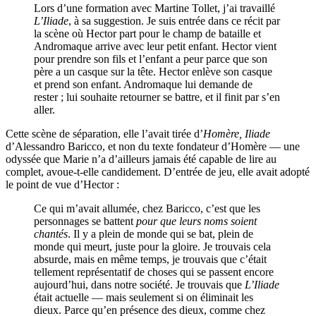
Lors d’une formation avec Martine Tollet, j’ai travaillé
L’Iliade
, à sa suggestion. Je suis entrée dans ce récit par
la scène où Hector part pour le champ de bataille et
Andromaque arrive avec leur petit enfant. Hector vient
pour prendre son fils et l’enfant a peur parce que son
père a un casque sur la tête. Hector enlève son casque
et prend son enfant. Andromaque lui demande de
rester ; lui souhaite retourner se battre, et il finit par s’en
aller.
Cette scène de séparation, elle l’avait tirée d’
Homère, Iliade
d’Alessandro Baricco, et non du texte fondateur d’Homère — une
odyssée que Marie n’a d’ailleurs jamais été capable de lire au
complet, avoue-t-elle candidement. D’entrée de jeu, elle avait adopté
le point de vue d’Hector :
Ce qui m’avait allumée, chez Baricco, c’est que les
personnages se battent
pour que leurs noms soient
chantés
. Il y a plein de monde qui se bat, plein de
monde qui meurt, juste pour la gloire. Je trouvais cela
absurde, mais en même temps, je trouvais que c’était
tellement représentatif de choses qui se passent encore
aujourd’hui, dans notre société. Je trouvais que
L’Iliade
était actuelle — mais seulement si on éliminait les
dieux. Parce qu’en présence des dieux, comme chez