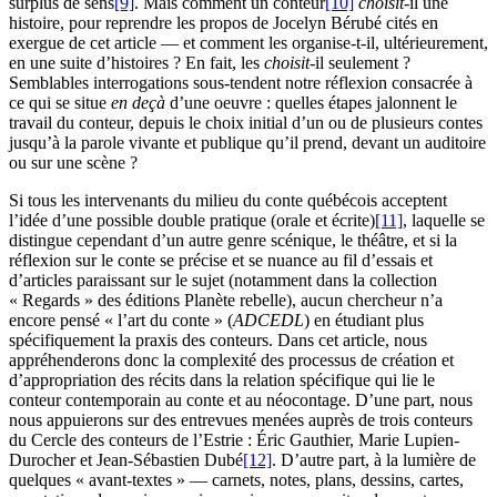
surplus de sens
[9]
. Mais comment un conteur
[10]
choisit
-il une
histoire, pour reprendre les propos de Jocelyn Bérubé cités en
exergue de cet article — et comment les organise-t-il, ultérieurement,
en une suite d’histoires ? En fait, les
choisit
-il seulement ?
Semblables interrogations sous-tendent notre réflexion consacrée à
ce qui se situe
en deçà
d’une oeuvre : quelles étapes jalonnent le
travail du conteur, depuis le choix initial d’un ou de plusieurs contes
jusqu’à la parole vivante et publique qu’il prend, devant un auditoire
ou sur une scène ?
Si tous les intervenants du milieu du conte québécois acceptent
l’idée d’une possible double pratique (orale et écrite)
[11]
, laquelle se
distingue cependant d’un autre genre scénique, le théâtre, et si la
réflexion sur le conte se précise et se nuance au fil d’essais et
d’articles paraissant sur le sujet (notamment dans la collection
« Regards » des éditions Planète rebelle), aucun chercheur n’a
encore pensé « l’art du conte » (
ADCEDL
) en étudiant plus
spécifiquement la praxis des conteurs. Dans cet article, nous
appréhenderons donc la complexité des processus de création et
d’appropriation des récits dans la relation spécifique qui lie le
conteur contemporain au conte et au néocontage. D’une part, nous
nous appuierons sur des entrevues menées auprès de trois conteurs
du Cercle des conteurs de l’Estrie : Éric Gauthier, Marie Lupien-
Durocher et Jean-Sébastien Dubé
[12]
. D’autre part, à la lumière de
quelques « avant-textes » — carnets, notes, plans, dessins, cartes,