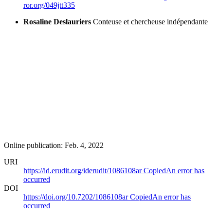
ror.org/049jtt335
Rosaline Deslauriers
Conteuse et chercheuse indépendante
Online publication: Feb. 4, 2022
URI
https://id.erudit.org/iderudit/1086108ar
Copied
An error has
occurred
DOI
https://doi.org/10.7202/1086108ar
Copied
An error has
occurred