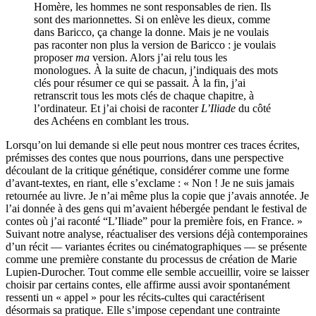
Homère, les hommes ne sont responsables de rien. Ils
sont des marionnettes. Si on enlève les dieux, comme
dans Baricco, ça change la donne. Mais je ne voulais
pas raconter non plus la version de Baricco : je voulais
proposer
ma
version. Alors j’ai relu tous les
monologues. À la suite de chacun, j’indiquais des mots
clés pour résumer ce qui se passait. À la fin, j’ai
retranscrit tous les mots clés de chaque chapitre, à
l’ordinateur. Et j’ai choisi de raconter
L’Iliade
du côté
des Achéens en comblant les trous.
Lorsqu’on lui demande si elle peut nous montrer ces traces écrites,
prémisses des contes que nous pourrions, dans une perspective
découlant de la critique génétique, considérer comme une forme
d’avant-textes, en riant, elle s’exclame : « Non ! Je ne suis jamais
retournée au livre. Je n’ai même plus la copie que j’avais annotée. Je
l’ai donnée à des gens qui m’avaient hébergée pendant le festival de
contes où j’ai raconté “L’Iliade” pour la première fois, en France. »
Suivant notre analyse, réactualiser des versions déjà contemporaines
d’un récit — variantes écrites ou cinématographiques — se présente
comme une première constante du processus de création de Marie
Lupien-Durocher. Tout comme elle semble accueillir, voire se laisser
choisir par certains contes, elle affirme aussi avoir spontanément
ressenti un « appel » pour les récits-cultes qui caractérisent
désormais sa pratique. Elle s’impose cependant une contrainte