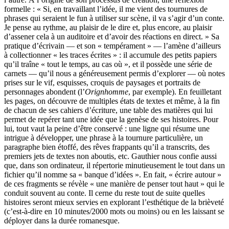
formelle : « Si, en travaillant l’idée, il me vient des tournures de
phrases qui seraient le fun à utiliser sur scène, il va s’agir d’un conte.
Je pense au rythme, au plaisir de le dire et, plus encore, au plaisir
d’assener cela à un auditoire et d’avoir des réactions en direct. » Sa
pratique d’écrivain — et son « tempérament » — l’amène d’ailleurs
à collectionner « les traces écrites » : il accumule des petits papiers
qu’il traîne « tout le temps, au cas où », et il possède une série de
carnets — qu’il nous a généreusement permis d’explorer — où notes
prises sur le vif, esquisses, croquis de paysages et portraits de
personnages abondent (l’
Orignhomme
, par exemple). En feuilletant
les pages, on découvre de multiples états de textes et même, à la fin
de chacun de ses cahiers d’écriture, une table des matières qui lui
permet de repérer tant une idée que la genèse de ses histoires. Pour
lui, tout vaut la peine d’être conservé : une ligne qui résume une
intrigue à développer, une phrase à la tournure particulière, un
paragraphe bien étoffé, des rêves frappants qu’il a transcrits, des
premiers jets de textes non aboutis, etc. Gauthier nous confie aussi
que, dans son ordinateur, il répertorie minutieusement le tout dans un
fichier qu’il nomme sa « banque d’idées ». En fait, « écrire autour »
de ces fragments se révèle « une manière de penser tout haut » qui le
conduit souvent au conte. Il cerne du reste tout de suite quelles
histoires seront mieux servies en explorant l’esthétique de la brièveté
(c’est-à-dire en 10 minutes/2000 mots ou moins) ou en les laissant se
déployer dans la durée romanesque.