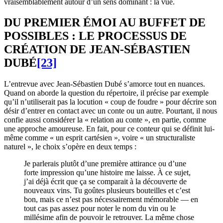
vraisemblablement autour d’un sens dominant : la vue.
DU PREMIER ÉMOI AU BUFFET DE
POSSIBLES : LE PROCESSUS DE
CRÉATION DE JEAN-SÉBASTIEN
DUBÉ
[23]
L’entrevue avec Jean-Sébastien Dubé s’amorce tout en nuances.
Quand on aborde la question du répertoire, il précise par exemple
qu’il n’utiliserait pas la locution « coup de foudre » pour décrire son
désir d’entrer en contact avec un conte ou un autre. Pourtant, il nous
confie aussi considérer la « relation au conte », en partie, comme
une approche amoureuse. En fait, pour ce conteur qui se définit lui-
même comme « un esprit cartésien », voire « un structuraliste
naturel », le choix s’opère en deux temps :
Je parlerais plutôt d’une première attirance ou d’une
forte impression qu’une histoire me laisse. À ce sujet,
j’ai déjà écrit que ça se comparait à la découverte de
nouveaux vins. Tu goûtes plusieurs bouteilles et c’est
bon, mais ce n’est pas nécessairement mémorable — en
tout cas pas assez pour noter le nom du vin ou le
millésime afin de pouvoir le retrouver. La même chose