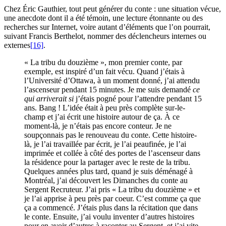
Chez Éric Gauthier, tout peut générer du conte : une situation vécue,
une anecdote dont il a été témoin, une lecture étonnante ou des
recherches sur Internet, voire autant d’éléments que l’on pourrait,
suivant Francis Berthelot, nommer des déclencheurs internes ou
externes
[16]
.
« La tribu du douzième », mon premier conte, par
exemple, est inspiré d’un fait vécu. Quand j’étais à
l’Université d’Ottawa, à un moment donné, j’ai attendu
l’ascenseur pendant 15 minutes. Je me suis demandé
ce
qui arriverait si
j’étais pogné pour l’attendre pendant 15
ans. Bang ! L’idée était à peu près complète sur-le-
champ et j’ai écrit une histoire autour de ça. À ce
moment-là, je n’étais pas encore conteur. Je ne
soupçonnais pas le renouveau du conte. Cette histoire-
là, je l’ai travaillée par écrit, je l’ai peaufinée, je l’ai
imprimée et collée à côté des portes de l’ascenseur dans
la résidence pour la partager avec le reste de la tribu.
Quelques années plus tard, quand je suis déménagé à
Montréal, j’ai découvert les Dimanches du conte au
Sergent Recruteur. J’ai pris « La tribu du douzième » et
je l’ai apprise à peu près par coeur. C’est comme ça que
ça a commencé. J’étais plus dans la récitation que dans
le conte. Ensuite, j’ai voulu inventer d’autres histoires
pour en avoir d’autres à raconter au Sergent, et j’ai vite