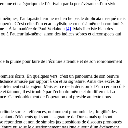
pérenne et catégorique de l’écrivain par la persévérance d’un style
mimétiques, l’autopasticheur ne recherche pas le duplicata masqué mais
tempérée. C’est celle d’un écart stylistique creusé à même la continuité.
ème « À la manière de Paul Verlaine »
[4]
. Mais il existe bien des
e ou à l’auteur lui-même, sinon des indices sobres et circonspects qui
 de la plume pour faire de l’écriture attendue et de son ronronnement
 premiers écrits. En quelques vers, c’est un panorama de son oeuvre
distance amusée par rapport à soi et sa signature. Ainsi des excès de
e martèlement est tapageur. Mais est-ce de la dérision ? D’un certain côté
t tâtonne, il est troublé par l’écho du même et du différent. La
ance. Ce redoublement de l’opération qui préside au texte nous
ertitude sur les références, notamment pronominales, fragilité des
: autant d’éléments qui sont la signature de Duras mais qui sont
ui se répondent et non de simples juxtapositions de discours prononcés
r l’épure puisque le questionnement tragique autour d’un événement