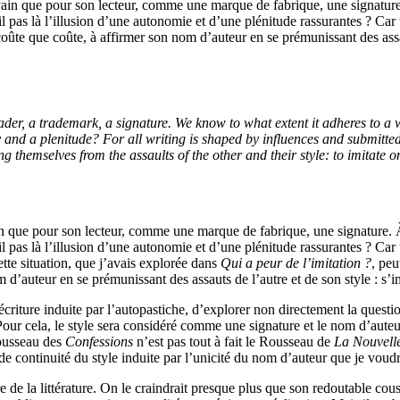
rivain que pour son lecteur, comme une marque de fabrique, une signature
il pas là l’illusion d’une autonomie et d’une plénitude rassurantes ? Car t
coûte que coûte, à affirmer son nom d’auteur en se prémunissant des assau
der, a trademark, a signature. We know to what extent it adheres to a w
and a plenitude? For all writing is shaped by influences and submitted 
g themselves from the assaults of the other and their style: to imitate one
vain que pour son lecteur, comme une marque de fabrique, une signature. 
il pas là l’illusion d’une autonomie et d’une plénitude rassurantes ? Car t
ette situation, que j’avais explorée dans
Qui a peur de l’imitation ?
, peu
d’auteur en se prémunissant des assauts de l’autre et de son style : s’i
pre écriture induite par l’autopastiche, d’explorer non directement la quest
Pour cela, le style sera considéré comme une signature et le nom d’aute
Rousseau des
Confessions
n’est pas tout à fait le Rousseau de
La Nouvell
e continuité du style induite par l’unicité du nom d’auteur que je voudr
 de la littérature. On le craindrait presque plus que son redoutable cousi