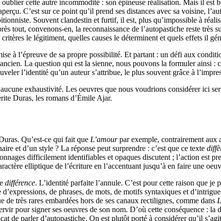
ns oublier cette autre incommodité : son épineuse réalisation. Mais il est
naperçu. C’est sur ce point qu’il prend ses distances avec sa voisine, l’
ionniste. Souvent clandestin et furtif, il est, plus qu’impossible à réalise
après tout, convenons-en, la reconnaissance de l’autopastiche reste très s
critères le légitiment, quelles causes le déterminent et quels effets il 
 à l’épreuve de sa propre possibilité. Et partant : un défi aux condition
’ancien. La question qui est la sienne, nous pouvons la formuler ainsi :
eler l’identité qu’un auteur s’attribue, le plus souvent grâce à l’impres
à aucune exhaustivité. Les oeuvres que nous voudrions considérer ici se
ite Duras, les romans d’Émile Ajar.
 Duras. Qu’est-ce qui fait que
L’amour
par exemple, contrairement aux au
aire et d’un style ? La réponse peut surprendre : c’est que ce texte
diffè
nages difficilement identifiables et opaques discutent ; l’action est pr
actère elliptique de l’écriture en l’accentuant jusqu’à en faire une oeuvre 
ne
différence
. L’identité parfaite l’annule. C’est pour cette raison que 
se d’expressions, de phrases, de mots, de motifs syntaxiques et d’intrigu
u que de très rares embardées hors de ses canaux rectilignes, comme dans
L
en servir pour signer ses oeuvres de son nom. D’où cette conséquence : la 
licat de parler d’autopastiche. On est plutôt porté à considérer qu’il s