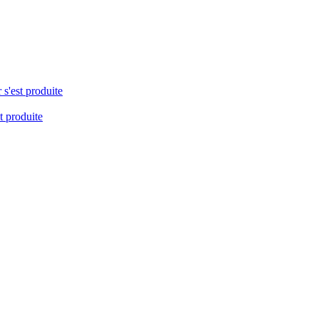
 s'est produite
t produite