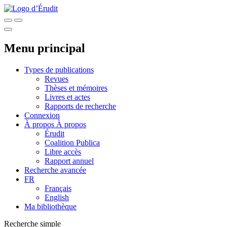
Menu principal
Types de publications
Revues
Thèses et mémoires
Livres et actes
Rapports de recherche
Connexion
À propos
À propos
Érudit
Coalition Publica
Libre accès
Rapport annuel
Recherche avancée
FR
Français
English
Ma bibliothèque
Recherche simple