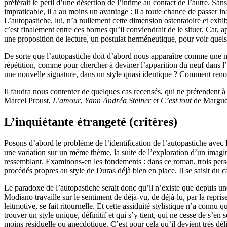
préférait le péril d’une désertion de l’intime au contact de l’autre. Sa
impraticable, il a au moins un avantage : il a toute chance de passer i
L’autopastiche, lui, n’a nullement cette dimension ostentatoire et exhibit
c’est finalement entre ces bornes qu’il conviendrait de le situer. Car, 
une proposition de lecture, un postulat herméneutique, pour voir quels 
De sorte que l’autopastiche doit d’abord nous apparaître comme une mise
répétition, comme pour chercher à deviner l’apparition du neuf dans l
une nouvelle signature, dans un style quasi identique ? Comment renouv
Il faudra nous contenter de quelques cas recensés, qui ne prétendent 
Marcel Proust,
L’amour
,
Yann Andréa Steiner
et
C’est tout
de Marguer
L’inquiétante étrangeté (critères)
Posons d’abord le problème de l’identification de l’autopastiche avec
une variation sur un même thème, la suite de l’exploration d’un imagin
ressemblant. Examinons-en les fondements : dans ce roman, trois person
procédés propres au style de Duras déjà bien en place. Il se saisit du car
Le paradoxe de l’autopastiche serait donc qu’il n’existe que depuis u
Modiano travaille sur le sentiment de déjà-vu, de déjà-lu, par la repri
leitmotive, se fait ritournelle. Et cette assiduité stylistique n’a conn
trouver un style unique, définitif et qui s’y tient, qui ne cesse de s’
moins résiduelle ou anecdotique. C’est pour cela qu’il devient très dé