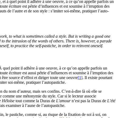
, et à quel point il adhère à une oeuvre, à ce qu’on appelle parfois un
oute écriture est pétrie d’influences et est soumise à l’irruption des
ts de l’autre et de son style : s’imiter soi-même, pratiquer l’auto-
ork, to what is sometimes called a style. But is writing a good one
to the intrusion of the words of others. There is, however, a parade
self, to practice the self-pastiche, in order to reinvent oneself.
À quel point il adhère à une oeuvre, à ce qu’on appelle parfois un
oute écriture est aussi pétrie d’influences et soumise à l’irruption des
t être source d’effroi et diriger toute une oeuvre
[1]
. Il existe pourtant
miter soi-même, pratiquer l’autopastiche.
ion du nom d’auteur, mais ses confins. C’est-à-dire là où elle se
ur comme une métonymie du style. Car si le lecteur associe
e Héloïse
tout comme la Duras de
L’amour
n’est pas la Duras de
L’été
ais examiner à l’aune de l’autopastiche.
n, le pastiche, comme si, au risque de la fixation de soi à soi, on