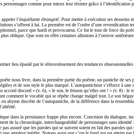
s des personnages comme pour mieux leur résister grâce à l’identification 
 appeler l’
inquiétante étrangeté
. Pour mettre à exécution ses desseins 
 solutions s’offrent à lui. La première est de l’ordre d’une revendication 
eptionnel, parce que hardi et provocateur. Ce fut le tour de force du po
 plus oblique. Que sont en effet certaines allusions à l’oeuvre antérieur
premier lieu épaulé par le réinvestissement des tendances obsessionnelles
 poète nous livre, dans la première partie du poème, un pastiche de ses
égiées et de son style le plus marqué. L’autopasticheur s’efforce à une 
un accord discord » (v. 6), « le son, le frisson qu’elles ont ! » (v. 8) : l
t comment le vocable qui se répète change malgré tout. Le son bégaye e
 en abyme discrète de l’autopastiche, de la différence dans la ressembl
altérité.
tique dans la persistance frappe plus encore. Concision du dialogue, inc
ment de la chronologie, interchangeabilité de personnages sans identité 
e pas assuré que les paroles qui se suivent soient en fait des paroles q
 une ampleur inédite. Notons aussi que c’est le fond qui est atteint pa