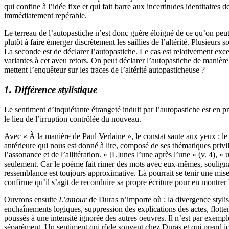
qui confine à l’idée fixe et qui fait barre aux incertitudes identitaire
immédiatement repérable.
Le terreau de l’autopastiche n’est donc guère éloigné de ce qu’on peut
plutôt à faire émerger discrètement les saillies de l’altérité. Plusieurs
La seconde est de déclarer l’autopastiche. Le cas est relativement exc
variantes à cet aveu retors. On peut déclarer l’autopastiche de manière
mettent l’enquêteur sur les traces de l’altérité autopasticheuse ?
1. Différence stylistique
Le sentiment d’inquiétante étrangeté induit par l’autopastiche est en 
le lieu de l’irruption contrôlée du nouveau.
Avec « À la manière de Paul Verlaine », le constat saute aux yeux : le
antérieure qui nous est donné à lire, composé de ses thématiques privil
l’assonance et de l’allitération. « [L]unes l’une après l’une » (v. 4), « 
seulement. Car le poème fait rimer des mots avec eux-mêmes, soulignan
ressemblance est toujours approximative. Là pourrait se tenir une mise
confirme qu’il s’agit de reconduire sa propre écriture pour en montrer l’
Ouvrons ensuite
L’amour
de Duras n’importe où : la divergence stylis
enchaînements logiques, suppression des explications des actes, flotte
poussés à une intensité ignorée des autres oeuvres. Il n’est par exempl
séparément. Un sentiment qui rôde souvent chez Duras et qui prend ici