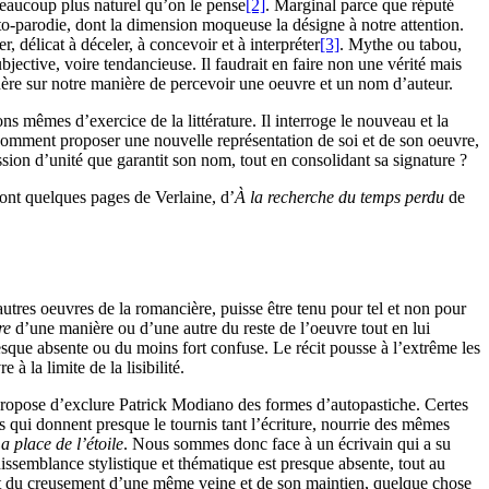
 beaucoup plus naturel qu’on le pense
[2]
. Marginal parce que réputé
auto-parodie, dont la dimension moqueuse la désigne à notre attention.
r, délicat à déceler, à concevoir et à interpréter
[3]
. Mythe ou tabou,
ubjective, voire tendancieuse. Il faudrait en faire non une vérité mais
génère sur notre manière de percevoir une oeuvre et un nom d’auteur.
s mêmes d’exercice de la littérature. Il interroge le nouveau et la
 comment proposer une nouvelle représentation de soi et de son oeuvre,
sion d’unité que garantit son nom, tout en consolidant sa signature ?
ront quelques pages de Verlaine, d’
À la recherche du temps perdu
de
tres oeuvres de la romancière, puisse être tenu pour tel et non pour
re
d’une manière ou d’une autre du reste de l’oeuvre tout en lui
esque absente ou du moins fort confuse. Le récit pousse à l’extrême les
à la limite de la lisibilité.
je propose d’exclure Patrick Modiano des formes d’autopastiche. Certes
es qui donnent presque le tournis tant l’écriture, nourrie des mêmes
a place de l’étoile
. Nous sommes donc face à un écrivain qui a su
dissemblance stylistique et thématique est presque absente, tout au
’agit du creusement d’une même veine et de son maintien, quelque chose