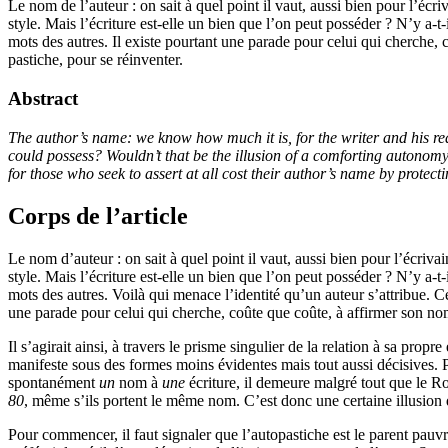
Le nom de l’auteur : on sait à quel point il vaut, aussi bien pour l’éc
style. Mais l’écriture est-elle un bien que l’on peut posséder ? N’y a-t-
mots des autres. Il existe pourtant une parade pour celui qui cherche, 
pastiche, pour se réinventer.
Abstract
The author’s name: we know how much it is, for the writer and his rea
could possess? Wouldn’t that be the illusion of a comforting autonomy 
for those who seek to assert at all cost their author’s name by protectin
Corps de l’article
Le nom d’auteur : on sait à quel point il vaut, aussi bien pour l’écri
style. Mais l’écriture est-elle un bien que l’on peut posséder ? N’y a-t-
mots des autres. Voilà qui menace l’identité qu’un auteur s’attribue. C
une parade pour celui qui cherche, coûte que coûte, à affirmer son nom 
Il s’agirait ainsi, à travers le prisme singulier de la relation à sa pro
manifeste sous des formes moins évidentes mais tout aussi décisives. 
spontanément
un
nom à
une
écriture, il demeure malgré tout que le 
80
, même s’ils portent le même nom. C’est donc une certaine illusion d
Pour commencer, il faut signaler que l’autopastiche est le parent pauvre