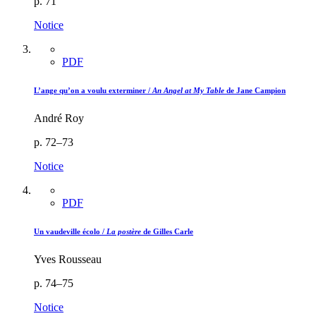
p. 71
Notice
PDF
L’ange qu’on a voulu exterminer /
An Angel at My Table
de Jane Campion
André Roy
p. 72–73
Notice
PDF
Un vaudeville écolo /
La postère
de Gilles Carle
Yves Rousseau
p. 74–75
Notice