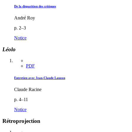
De la disparition des critiques
André Roy
p. 2–3
Notice
Léolo
PDF
Entretien avec Jean-Claude Lauzon
Claude Racine
p. 4–11
Notice
Rétroprojection