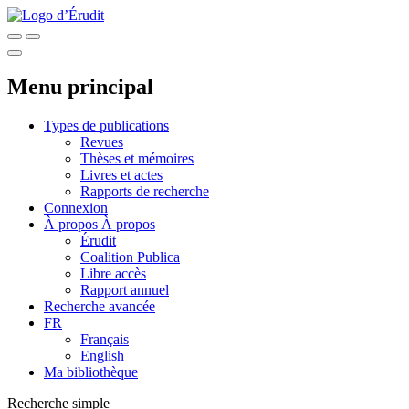
Menu principal
Types de publications
Revues
Thèses et mémoires
Livres et actes
Rapports de recherche
Connexion
À propos
À propos
Érudit
Coalition Publica
Libre accès
Rapport annuel
Recherche avancée
FR
Français
English
Ma bibliothèque
Recherche simple