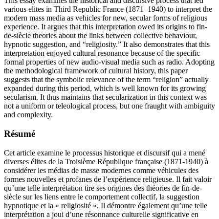
This essay examines the historical and discursive process that led
various elites in Third Republic France (1871–1940) to interpret the
modern mass media as vehicles for new, secular forms of religious
experience. It argues that this interpretation owed its origins to fin-
de-siècle theories about the links between collective behaviour,
hypnotic suggestion, and “religiosity.” It also demonstrates that this
interpretation enjoyed cultural resonance because of the specific
formal properties of new audio-visual media such as radio. Adopting
the methodological framework of cultural history, this paper
suggests that the symbolic relevance of the term “religion” actually
expanded during this period, which is well known for its growing
secularism. It thus maintains that secularization in this context was
not a uniform or teleological process, but one fraught with ambiguity
and complexity.
Résumé
Cet article examine le processus historique et discursif qui a mené
diverses élites de la Troisième République française (1871-1940) à
considérer les médias de masse modernes comme véhicules des
formes nouvelles et profanes de l’expérience religieuse. Il fait valoir
qu’une telle interprétation tire ses origines des théories de fin-de-
siècle sur les liens entre le comportement collectif, la suggestion
hypnotique et la « religiosité ». Il démontre également qu’une telle
interprétation a joui d’une résonnance culturelle significative en