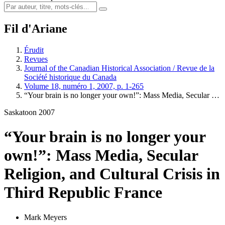
Fil d'Ariane
Érudit
Revues
Journal of the Canadian Historical Association / Revue de la
Société historique du Canada
Volume 18, numéro 1, 2007, p. 1-265
“Your brain is no longer your own!”: Mass Media, Secular …
Saskatoon 2007
“Your brain is no longer your
own!”: Mass Media, Secular
Religion, and Cultural Crisis in
Third Republic France
Mark Meyers