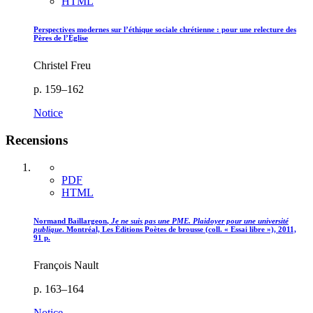
HTML
Perspectives modernes sur l’éthique sociale chrétienne : pour une relecture des
Pères de l’Église
Christel Freu
p. 159–162
Notice
Recensions
PDF
HTML
Normand B
aillargeon
,
Je ne suis pas une PME. Plaidoyer pour une université
publique
. Montréal, Les Éditions Poètes de brousse (coll. « Essai libre »), 2011,
91 p.
François Nault
p. 163–164
Notice