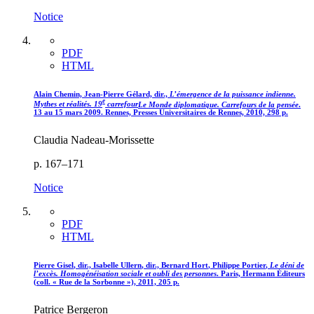
Notice
PDF
HTML
Alain C
hemin,
Jean-Pierre G
élard,
dir.,
L’émergence de la puissance indienne.
e
Mythes et réalités. 19
carrefour
Le Monde diplomatique. Carrefours de la pensée
.
13 au 15 mars 2009. Rennes, Presses Universitaires de Rennes, 2010, 298 p.
Claudia Nadeau-Morissette
p. 167–171
Notice
PDF
HTML
Pierre G
isel
, dir., Isabelle U
llern
, dir., Bernard H
ort
, Philippe P
ortier
,
Le déni de
l’excès. Homogénéisation sociale et oubli des personnes
. Paris, Hermann Éditeurs
(coll. « Rue de la Sorbonne »), 2011, 205 p.
Patrice Bergeron