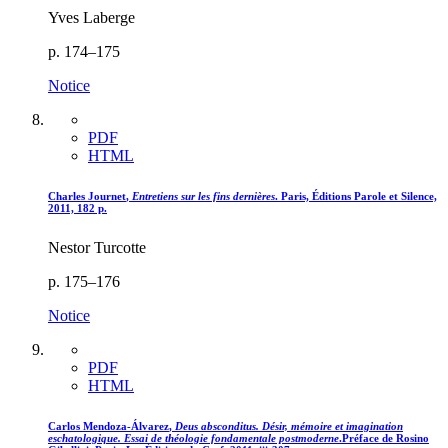
Yves Laberge
p. 174–175
Notice
PDF
HTML
Charles J
ournet
,
Entretiens sur les fins dernières
. Paris, Éditions Parole et Silence,
2011, 182 p.
Nestor Turcotte
p. 175–176
Notice
PDF
HTML
Carlos M
endoza-
Á
lvarez
,
Deus absconditus. Désir, mémoire et imagination
eschatologique. Essai de théologie fondamentale postmoderne
.Préface de Rosino