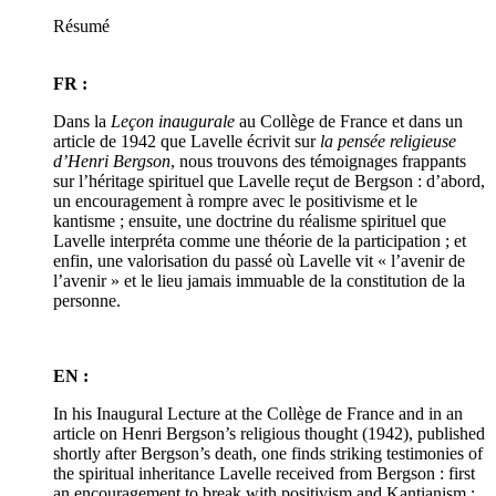
Résumé
FR :
Dans la
Leçon inaugurale
au Collège de France et dans un
article de 1942 que Lavelle écrivit sur
la pensée religieuse
d’Henri Bergson
, nous trouvons des témoignages frappants
sur l’héritage spirituel que Lavelle reçut de Bergson : d’abord,
un encouragement à rompre avec le positivisme et le
kantisme ; ensuite, une doctrine du réalisme spirituel que
Lavelle interpréta comme une théorie de la participation ; et
enfin, une valorisation du passé où Lavelle vit « l’avenir de
l’avenir » et le lieu jamais immuable de la constitution de la
personne.
EN :
In his Inaugural Lecture at the Collège de France and in an
article on Henri Bergson’s religious thought (1942), published
shortly after Bergson’s death, one finds striking testimonies of
the spiritual inheritance Lavelle received from Bergson : first
an encouragement to break with positivism and Kantianism ;