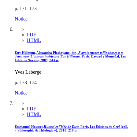
p. 171–173
Notice
PDF
HTML
Etty H
illesum
, Alexandra P
leshoyano
, dir.,
J’avais encore mille choses à te
demander. L’univers intérieur d’Etty Hillesum
. Paris, Bayard ; Montréal, Les
Éditions Novalis, 2009, 243 p.
Yves Laberge
p. 173–174
Notice
PDF
HTML
Emmanuel H
ousset,
Husserl et l’idée de Dieu
. Paris, Les Éditions du Cerf (coll.
« Philosophie & Théologie »), 2010, 216 p.