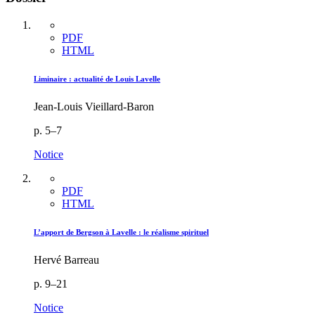
PDF
HTML
Liminaire : actualité de Louis Lavelle
Jean-Louis Vieillard-Baron
p. 5–7
Notice
PDF
HTML
L’apport de Bergson à Lavelle : le réalisme spirituel
Hervé Barreau
p. 9–21
Notice