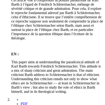
Cet article vise à comprendre la posture paradoxale de Karl
Barth à l’égard de Friedrich Schleiermacher, mélange de
sévérité critique et de grande admiration. Pour cela, il explore
le reproche fondamental adressé par Barth à Schleiermacher,
celui d’éthicisme. Il se trouve que l’entière compréhension de
ce reproche suppose non seulement de comprendre la place de
l’éthique chez Schleiermacher selon Barth, mais aussi et
surtout la place de l’éthique chez Barth, et en particulier
l’importance de la question éthique dans l’écriture de la
théologie.
EN :
This paper aims at understanding the paradoxical attitude of
Karl Barth towards Friedrich Schleiermacher. This attitude is
a mix of sharp criticism and great admiration. The main
criticism Barth address to Schleiermacher is that of ethicism.
Understanding this criticism entails not only to show what
ethics are in Schleiermacher — at least in Schleiermacher in
Barth’s view ; but also to study the role of ethics in Barth
himself, and in its theological writing.
PDF