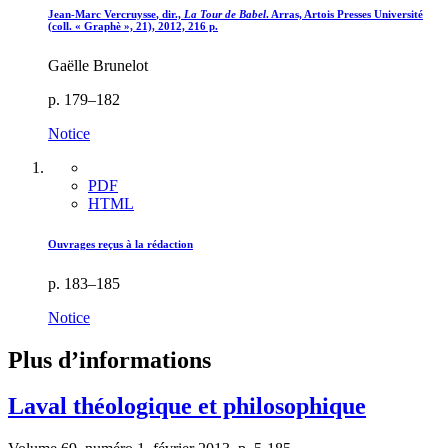
Jean-Marc V
ercruysse
, dir.,
La Tour de Babel
. Arras, Artois Presses Université
(coll. « Graphè », 21), 2012, 216 p.
Gaëlle Brunelot
p. 179–182
Notice
PDF
HTML
Ouvrages reçus à la rédaction
p. 183–185
Notice
Plus d’informations
Laval théologique et philosophique