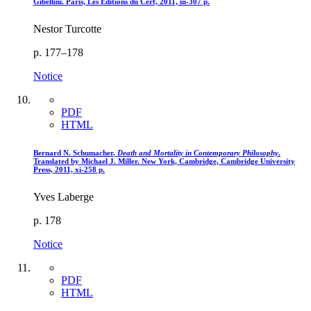
Gibellini. Paris, Les Éditions du Cerf, 2011,
iii
-307 p.
Nestor Turcotte
p. 177–178
Notice
PDF
HTML
Bernard N. S
chumacher
,
Death and Mortality in Contemporary Philosophy
.
Translated by Michael J. Miller. New York, Cambridge, Cambridge University
Press, 2011,
xi
-258 p.
Yves Laberge
p. 178
Notice
PDF
HTML