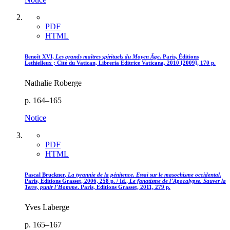
PDF
HTML
B
enoît
XVI,
Les grands maîtres spirituels du Moyen Âge
. Paris, Éditions
Lethielleux ; Cité du Vatican, Libreria Editrice Vaticana, 2010 [2009], 170 p.
Nathalie Roberge
p. 164–165
Notice
PDF
HTML
Pascal B
ruckner
,
La tyrannie de la pénitence. Essai sur le masochisme occidental
.
Paris, Éditions Grasset, 2006, 258 p. / I
d
.,
Le fanatisme de l’Apocalypse. Sauver la
Terre, punir l’Homme
. Paris, Éditions Grasset, 2011, 279 p.
Yves Laberge
p. 165–167