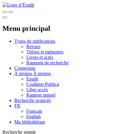
Menu principal
Types de publications
Revues
Thèses et mémoires
Livres et actes
Rapports de recherche
Connexion
À propos
À propos
Érudit
Coalition Publica
Libre accès
Rapport annuel
Recherche avancée
FR
Français
English
Ma bibliothèque
Recherche simple