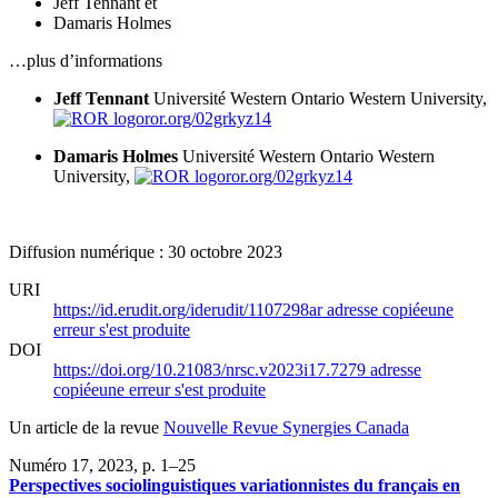
Jeff Tennant
et
Damaris Holmes
…plus d’informations
Jeff Tennant
Université Western Ontario
Western University,
ror.org/02grkyz14
Damaris Holmes
Université Western Ontario
Western
University,
ror.org/02grkyz14
Diffusion numérique : 30 octobre 2023
URI
https://id.erudit.org/iderudit/1107298ar
adresse copiée
une
erreur s'est produite
DOI
https://doi.org/10.21083/nrsc.v2023i17.7279
adresse
copiée
une erreur s'est produite
Un article de la revue
Nouvelle Revue Synergies Canada
Numéro 17, 2023
, p. 1–25
Perspectives sociolinguistiques variationnistes du français en