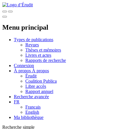
Menu principal
Types de publications
Revues
Thèses et mémoires
Livres et actes
Rapports de recherche
Connexion
À propos
À propos
Érudit
Coalition Publica
Libre accès
Rapport annuel
Recherche avancée
FR
Français
English
Ma bibliothèque
Recherche simple