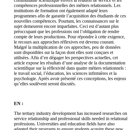
communauté scientifique envers la relation de service et les
compétences professionnelles des métiers relationnels. Les
institutions de formation ont également adapté leurs
programmes afin de garantir l’acquisition des étudiants de ces
nouvelles compétences. Pourtant, les connaissances sur le
sujet demeurent encore imparfaites. Ceci est d’autant plus
préoccupant que les professions ont l’obligation de rendre
compte de leurs productions. Pour répondre à cette exigence,
le recours aux approches réflexives est devenu courant.
Malgré la multiplication de ces approches, peu de données
sont disponibles sur la façon dont elles sont conçues et
utilisées. Afin d’en dégager les perspectives actuelles, cet
article expose les résultats d’une analyse de la documentation
scientifique sur la réflexivité dans quatre métiers relationnels :
le travail social, l’éducation, les sciences infirmières et la
psychologie. Après avoir présenté ces conceptions, les enjeux
qu’elles soulèvent seront discutés.
EN :
The tertiary industry development has increased researches on
service relationship and professional skills needed in relational
professions. Universities and education fields have also
adapted their programs to ensure students acquire these new