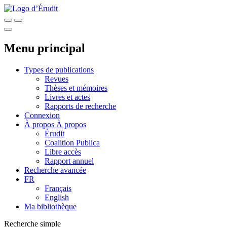
Menu principal
Types de publications
Revues
Thèses et mémoires
Livres et actes
Rapports de recherche
Connexion
À propos
À propos
Érudit
Coalition Publica
Libre accès
Rapport annuel
Recherche avancée
FR
Français
English
Ma bibliothèque
Recherche simple