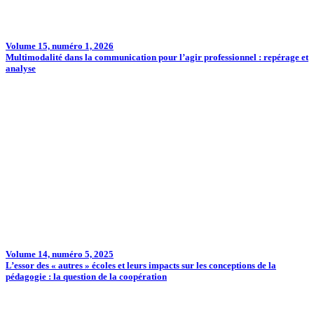
Volume 15, numéro 1, 2026
Multimodalité dans la communication pour l’agir professionnel : repérage et
analyse
Volume 14, numéro 5, 2025
L’essor des « autres » écoles et leurs impacts sur les conceptions de la
pédagogie : la question de la coopération