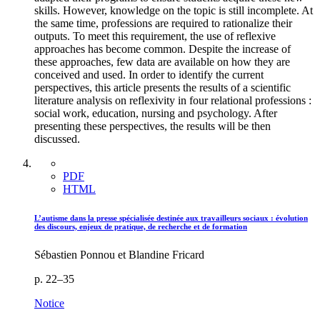
skills. However, knowledge on the topic is still incomplete. At
the same time, professions are required to rationalize their
outputs. To meet this requirement, the use of reflexive
approaches has become common. Despite the increase of
these approaches, few data are available on how they are
conceived and used. In order to identify the current
perspectives, this article presents the results of a scientific
literature analysis on reflexivity in four relational professions :
social work, education, nursing and psychology. After
presenting these perspectives, the results will be then
discussed.
PDF
HTML
L’autisme dans la presse spécialisée destinée aux travailleurs sociaux : évolution
des discours, enjeux de pratique, de recherche et de formation
Sébastien Ponnou et Blandine Fricard
p. 22–35
Notice