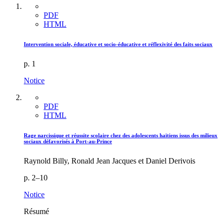
PDF
HTML
Intervention sociale, éducative et socio-éducative et réflexivité des faits sociaux
p. 1
Notice
PDF
HTML
Rage narcissique et réussite scolaire chez des adolescents haïtiens issus des milieux
sociaux défavorisés à Port-au-Prince
Raynold Billy, Ronald Jean Jacques et Daniel Derivois
p. 2–10
Notice
Résumé