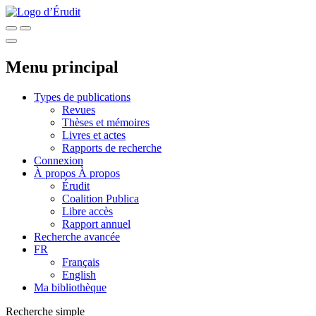
Menu principal
Types de publications
Revues
Thèses et mémoires
Livres et actes
Rapports de recherche
Connexion
À propos
À propos
Érudit
Coalition Publica
Libre accès
Rapport annuel
Recherche avancée
FR
Français
English
Ma bibliothèque
Recherche simple