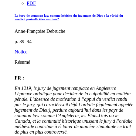
PDF
Le jury de common law comme héritier du jugement de Dieu : la vérité du
verdict peut-elle être motivée?
Anne-Françoise Debruche
p. 39–94
Notice
Résumé
FR :
En 1219, le jury de jugement remplace en Angleterre
l’épreuve ordalique pour décider de la culpabilité en matière
pénale. L’absence de motivation à l’appui du verdict rendu
par le jury, qui caractérisait déjà l’ordalie (également appelée
jugement de Dieu), perdure aujourd’hui dans les pays de
common law comme l’Angleterre, les États-Unis ou le
Canada, et la continuité historique unissant le jury à l’ordalie
médiévale contribue à éclairer de manière stimulante ce trait
de plus en plus controversé.