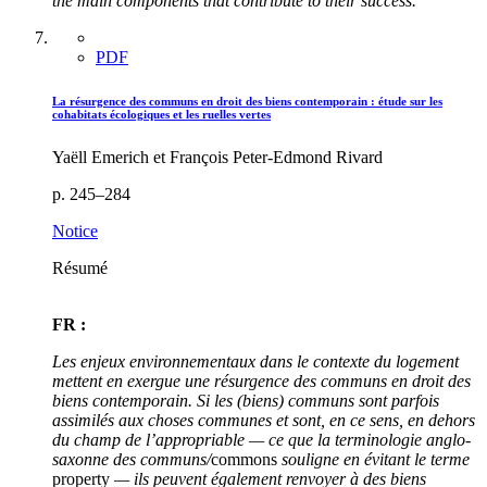
the main components that contribute to their success.
PDF
La résurgence des communs en droit des biens contemporain : étude sur les
cohabitats écologiques et les ruelles vertes
Yaëll Emerich et François Peter-Edmond Rivard
p. 245–284
Notice
Résumé
FR :
Les enjeux environnementaux dans le contexte du logement
mettent en exergue une résurgence des communs en droit des
biens contemporain. Si les (biens) communs sont parfois
assimilés aux choses communes et sont, en ce sens, en dehors
du champ de l’appropriable — ce que la terminologie anglo-
saxonne des communs/
commons
souligne en évitant le terme
property
— ils peuvent également renvoyer à des biens