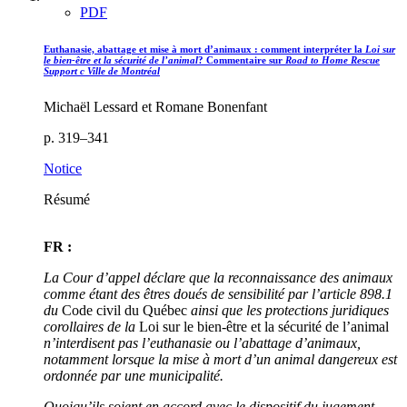
PDF
Euthanasie, abattage et mise à mort d’animaux : comment interpréter la
Loi sur
le bien-être et la sécurité de l’animal
? Commentaire sur
Road to Home Rescue
Support c Ville de Montréal
Michaël Lessard et Romane Bonenfant
p. 319–341
Notice
Résumé
FR :
La Cour d’appel déclare que la reconnaissance des animaux
comme étant des êtres doués de sensibilité par l’article 898.1
du
Code civil du Québec
ainsi que les protections juridiques
corollaires de la
Loi sur le bien-être et la sécurité de l’animal
n’interdisent pas l’euthanasie ou l’abattage d’animaux,
notamment lorsque la mise à mort d’un animal dangereux est
ordonnée par une municipalité.
Quoiqu’ils soient en accord avec le dispositif du jugement,