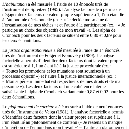
L’habilitation
a été mesurée à l’aide de 10 énoncés tirés de
l’instrument de Spreitzer (1995). L’analyse factorielle a permis de
dégager deux facteurs de valeur propre supérieure à 1, l’un étant lié
à l’autonomie décisionnelle (ex. : « Je décide moi-même de
l’organisation de mes tâches ») et l’autre à la participation (ex. : « Je
participe au choix des objectifs de mon travail »). Les alpha de
Cronbach pour les deux facteurs se situent entre 0,80 et 0,89 pour
les deux échantillons.
La
justice organisationnelle
a été mesurée à l’aide de 14 énoncés
tirés de l’instrument de Folger et Konovsky (1989). L’analyse
factorielle a permis d’identifier deux facteurs dont la valeur propre
est supérieure à 1, l’un étant lié à la justice procédurale (ex. :
« Toutes les promotions et les mutations sont soumises à un
processus objectif ») et l’autre à la justice interactionnelle (ex. :
« Mon supérieur immédiat est respectueux de mes droits et de ma
personne »). Les deux facteurs ont une cohérence interne
satisfaisante l’alpha de Cronbach variant entre 0,87 et 0,92 pour les
deux échantillons.
Le
plafonnement de carrière
a été mesuré à l’aide de neuf énoncés
tirés de l’instrument de Veiga (1981). L’analyse factorielle a permis
d’identifier deux facteurs dont la valeur propre est supérieure à 1,
l’un étant lié au plafonnement de contenu (« Je ressens un manque
d’intérêt ou de l’ennui dans mon travail ») et l’autre au plafonnement