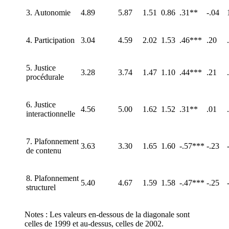
3. Autonomie
4.89
5.87
1.51
0.86
.31**
‑.04
4. Participation
3.04
4.59
2.02
1.53
.46***
.20
5. Justice
3.28
3.74
1.47
1.10
.44***
.21
procédurale
6. Justice
4.56
5.00
1.62
1.52
.31**
.01
interactionnelle
7. Plafonnement
3.63
3.30
1.65
1.60
‑.57***
‑.23
de contenu
8. Plafonnement
5.40
4.67
1.59
1.58
‑.47***
‑.25
structurel
Notes : Les valeurs en-dessous de la diagonale sont
celles de 1999 et au-dessus, celles de 2002.