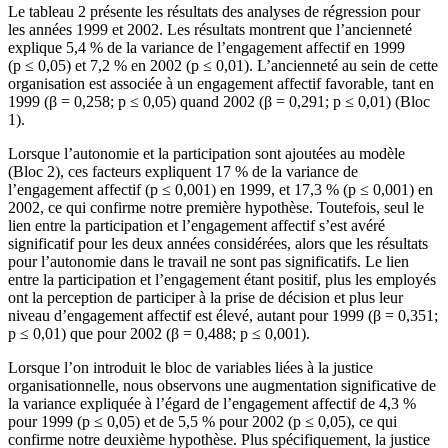
Le tableau 2 présente les résultats des analyses de régression pour
les années 1999 et 2002. Les résultats montrent que l’ancienneté
explique 5,4 % de la variance de l’engagement affectif en 1999
(p ≤ 0,05) et 7,2 % en 2002 (p ≤ 0,01). L’ancienneté au sein de cette
organisation est associée à un engagement affectif favorable, tant en
1999 (β = 0,258; p ≤ 0,05) quand 2002 (β = 0,291; p ≤ 0,01) (Bloc
1).
Lorsque l’autonomie et la participation sont ajoutées au modèle
(Bloc 2), ces facteurs expliquent 17 % de la variance de
l’engagement affectif (p ≤ 0,001) en 1999, et 17,3 % (p ≤ 0,001) en
2002, ce qui confirme notre première hypothèse. Toutefois, seul le
lien entre la participation et l’engagement affectif s’est avéré
significatif pour les deux années considérées, alors que les résultats
pour l’autonomie dans le travail ne sont pas significatifs. Le lien
entre la participation et l’engagement étant positif, plus les employés
ont la perception de participer à la prise de décision et plus leur
niveau d’engagement affectif est élevé, autant pour 1999 (β = 0,351;
p ≤ 0,01) que pour 2002 (β = 0,488; p ≤ 0,001).
Lorsque l’on introduit le bloc de variables liées à la justice
organisationnelle, nous observons une augmentation significative de
la variance expliquée à l’égard de l’engagement affectif de 4,3 %
pour 1999 (p ≤ 0,05) et de 5,5 % pour 2002 (p ≤ 0,05), ce qui
confirme notre deuxième hypothèse. Plus spécifiquement, la justice