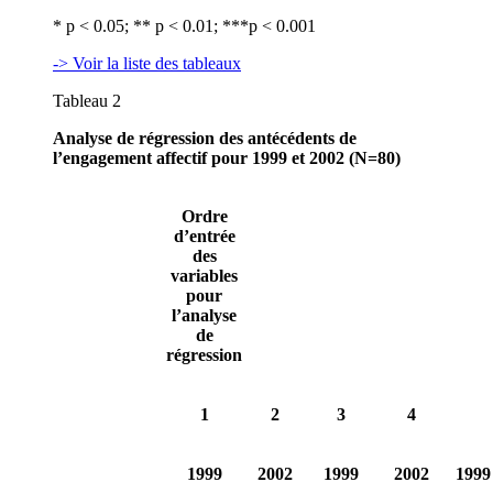
* p < 0.05; ** p < 0.01; ***p < 0.001
-> Voir la liste des tableaux
Tableau 2
Analyse de régression des antécédents de
l’engagement affectif pour 1999 et 2002 (N=80)
Ordre
d’entrée
des
variables
pour
l’analyse
de
régression
1
2
3
4
1999
2002
1999
2002
1999