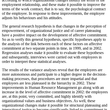
according to which organizational changes modify the terms of the
employment relationship, and these make it possible to improve the
terms of the work contract, that is to say, the psychological contract
of the employee. In response to these improvements, the employee
adjusts his behaviours and his attitudes.
The general research hypothesis is that changes in the perception of
empowerment, of organizational justice and of career plateauing
have a positive impact on the development of affective commitment.
So as to verify this general hypothesis, specific hypotheses apply to
the analysis of the link between each of these factors on affective
commitment at two separate points in time, in 1999, and in 2002.
Regression analyses make it possible to evaluate these hypotheses
and subsequently, interviews were carried out with employees in
order to interpret these statistical analyses.
The results of the variance analyses reveal that the employees are
more autonomous and participate to a higher degree in the decision-
making processes, that procedures are more impartial and that
employees are less plateaued in the hierarchy in 2002. These
improvements in Human Resource Management go along with an
increase in the level of affective commitment in 2002: the employees
are, at this point, very committed, and highly identify with
organizational values and business objectives. As well, these
organizational changes make it possible for structural plateauing and
interactional justice to become significantly linked to commitment in