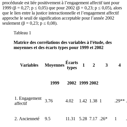
procédurale est liée positivement à l’engagement affectif tant pour
1999 (β = 0,27; p ≤ 0,05) que pour 2002 (β = 0,23; p ≤ 0,05), alors
que le lien entre la justice interactionnelle et l’engagement affectif
approche le seuil de signification acceptable pour l’année 2002
seulement (β = 0,23; p ≤ 0,08).
Tableau 1
Matrice des corrélations des variables à l’étude, des
moyennes et des écarts types pour 1999 et 2002
Écarts
Variables
Moyennes
1
2
3
4
types
1999
2002
1999
2002
1. Engagement
3.76
4.02
1.42
1.38
1
.29**
affectif
2. Ancienneté
9.5
11.31
5.28
7.17
.26*
1