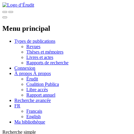
Menu principal
Types de publications
Revues
Thèses et mémoires
Livres et actes
Rapports de recherche
Connexion
À propos
À propos
Érudit
Coalition Publica
Libre accès
Rapport annuel
Recherche avancée
FR
Français
English
Ma bibliothèque
Recherche simple