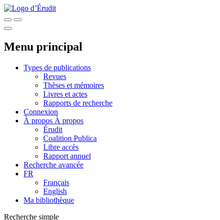
Menu principal
Types de publications
Revues
Thèses et mémoires
Livres et actes
Rapports de recherche
Connexion
À propos
À propos
Érudit
Coalition Publica
Libre accès
Rapport annuel
Recherche avancée
FR
Français
English
Ma bibliothèque
Recherche simple