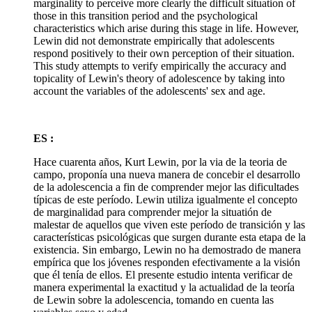
marginality to perceive more clearly the difficult situation of
those in this transition period and the psychological
characteristics which arise during this stage in life. However,
Lewin did not demonstrate empirically that adolescents
respond positively to their own perception of their situation.
This study attempts to verify empirically the accuracy and
topicality of Lewin's theory of adolescence by taking into
account the variables of the adolescents' sex and age.
ES :
Hace cuarenta años, Kurt Lewin, por la via de la teoria de
campo, proponía una nueva manera de concebir el desarrollo
de la adolescencia a fin de comprender mejor las dificultades
típicas de este período. Lewin utiliza igualmente el concepto
de marginalidad para comprender mejor la situatión de
malestar de aquellos que viven este período de transición y las
características psicológicas que surgen durante esta etapa de la
existencia. Sin embargo, Lewin no ha demostrado de manera
empírica que los jóvenes responden efectivamente a la visión
que él tenía de ellos. El presente estudio intenta verificar de
manera experimental la exactitud y la actualidad de la teoría
de Lewin sobre la adolescencia, tomando en cuenta las