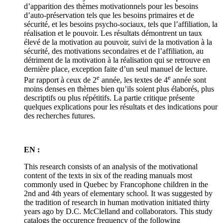
d’apparition des thèmes motivationnels pour les besoins
d’auto-préservation tels que les besoins primaires et de
sécurité, et les besoins psycho-sociaux, tels que l’affiliation, la
réalisation et le pouvoir. Les résultats démontrent un taux
élevé de la motivation au pouvoir, suivi de la motivation à la
sécurité, des motivations secondaires et de l’affiliation, au
détriment de la motivation à la réalisation qui se retrouve en
dernière place, exception faite d’un seul manuel de lecture.
e
e
Par rapport à ceux de 2
année, les textes de 4
année sont
moins denses en thèmes bien qu’ils soient plus élaborés, plus
descriptifs ou plus répétitifs. La partie critique présente
quelques explications pour les résultats et des indications pour
des recherches futures.
EN :
This research consists of an analysis of the motivational
content of the texts in six of the reading manuals most
commonly used in Quebec by Francophone children in the
2nd and 4th years of elementary school. It was suggested by
the tradition of research in human motivation initiated thirty
years ago by D.C. McClelland and collaborators. This study
catalogs the occurence frequency of the following