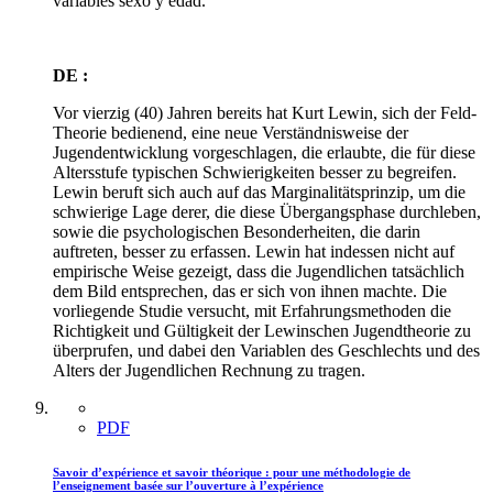
variables sexo y edad.
DE :
Vor vierzig (40) Jahren bereits hat Kurt Lewin, sich der Feld-
Theorie bedienend, eine neue Verständnisweise der
Jugendentwicklung vorgeschlagen, die erlaubte, die für diese
Altersstufe typischen Schwierigkeiten besser zu begreifen.
Lewin beruft sich auch auf das Marginalitätsprinzip, um die
schwierige Lage derer, die diese Übergangsphase durchleben,
sowie die psychologischen Besonderheiten, die darin
auftreten, besser zu erfassen. Lewin hat indessen nicht auf
empirische Weise gezeigt, dass die Jugendlichen tatsächlich
dem Bild entsprechen, das er sich von ihnen machte. Die
vorliegende Studie versucht, mit Erfahrungsmethoden die
Richtigkeit und Gültigkeit der Lewinschen Jugendtheorie zu
überprufen, und dabei den Variablen des Geschlechts und des
Alters der Jugendlichen Rechnung zu tragen.
PDF
Savoir d’expérience et savoir théorique : pour une méthodologie de
l’enseignement basée sur l’ouverture à l’expérience