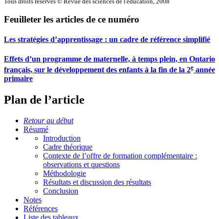
Tous droits réservés © Revue des sciences de l'éducation, 2008
Feuilleter les articles de ce numéro
Les stratégies d’apprentissage : un cadre de référence simplifié
Effets d’un programme de maternelle, à temps plein, en Ontario
e
français, sur le développement des enfants à la fin de la 2
année
primaire
Plan de l’article
Retour au début
Résumé
Introduction
Cadre théorique
Contexte de l’offre de formation complémentaire :
observations et questions
Méthodologie
Résultats et discussion des résultats
Conclusion
Notes
Références
Liste des tableaux