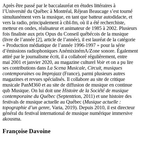
Après être passé par le baccalauréat en études littéraires à
l’Université du Québec à Montréal, Réjean Beaucage s’est tourné
simultanément vers la musique, en tant que batteur autodidacte, et
vers la radio, principalement à cibl-fm, où il a été recherchiste,
metteur en ondes, réalisateur et animateur de 1985 à 2002. Plusieurs
fois finaliste aux prix Opus du Conseil québécois de la musique
(livre de l’année [2], article de l’année), il est lauréat de la catégorie
« Production médiatique de l’année 1996-1997 » pour la série
d’émissions radiophoniques AnémixinémA/Zone sonore. Également
attiré par le journalisme écrit, il a collaboré régulièrement, entre
mai 2001 et janvier 2020, au magazine culturel
Voir
et on a pu lire
ses contributions dans
La
Scena Musicale
,
Circuit, musiques
contemporaines
ou
Improjazz
(France), parmi plusieurs autres
magazines et revues spécialisés. Il collabore au site de critique
musicale PanM360 et au site de diffusion de musique en continue
qub Musique. On lui doit une
Histoire de la Société de musique
contemporaine du Québec
(Septentrion, 2011) et une histoire des
festivals de musique actuelle au Québec (
Musique actuelle :
topographie d’un genre
, Varia, 2019). Depuis 2010, il est directeur
général du festival international de musique numérique immersive
akousma.
Françoise Davoine