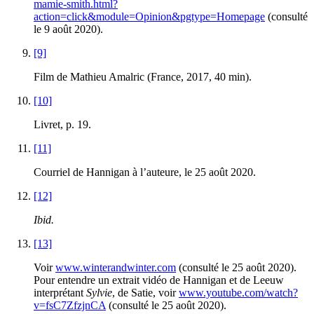
mamie-smith.html?
action=click&module=Opinion&pgtype=Homepage
(consulté
le 9 août 2020).
[9]
Film de Mathieu Amalric (France, 2017, 40 min).
[10]
Livret, p. 19.
[11]
Courriel de Hannigan à l’auteure, le 25 août 2020.
[12]
Ibid.
[13]
Voir
www.winterandwinter.com
(consulté le 25 août 2020).
Pour entendre un extrait vidéo de Hannigan et de Leeuw
interprétant
Sylvie
, de Satie, voir
www.youtube.com/watch?
v=fsC7ZfzjnCA
(consulté le 25 août 2020).