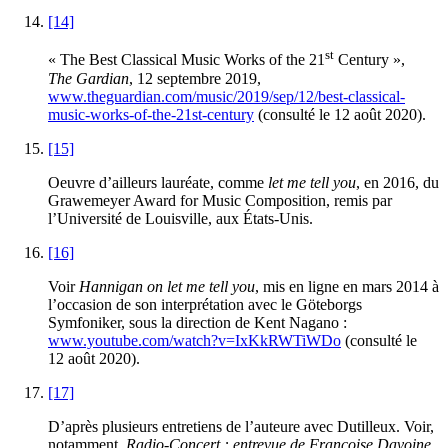
[14]
st
« The Best Classical Music Works of the 21
Century »,
The Gardian
, 12 septembre 2019,
www.theguardian.com/music/2019/sep/12/best-classical-
music-works-of-the-21st-century
(consulté le 12 août 2020).
[15]
Oeuvre d’ailleurs lauréate, comme
let me tell you
, en 2016, du
Grawemeyer Award for Music Composition, remis par
l’Université de Louisville, aux États-Unis.
[16]
Voir
Hannigan on let me tell you
, mis en ligne en mars 2014 à
l’occasion de son interprétation avec le Göteborgs
Symfoniker, sous la direction de Kent Nagano :
www.youtube.com/watch?v=IxKkRWTiWDo
(consulté le
12 août 2020).
[17]
D’après plusieurs entretiens de l’auteure avec Dutilleux. Voir,
notamment,
Radio-Concert : entrevue de Françoise Davoine