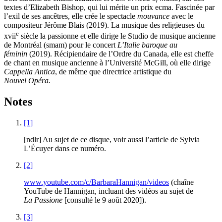
textes d’Elizabeth Bishop, qui lui mérite un prix ecma. Fascinée par
l’exil de ses ancêtres, elle crée le spectacle
mouvance
avec le
compositeur Jérôme Blais (2019). La musique des religieuses du
e
xvii
siècle la passionne et elle dirige le Studio de musique ancienne
de Montréal (smam) pour le concert
L’Italie baroque au
féminin
(2019). Récipiendaire de l’Ordre du Canada, elle est cheffe
de chant en musique ancienne à l’Université McGill, où elle dirige
Cappella Antica
, de même que directrice artistique du
Nouvel Opéra.
Notes
[1]
[ndlr] Au sujet de ce disque, voir aussi l’article de Sylvia
L’Écuyer dans ce numéro.
[2]
www.youtube.com/c/BarbaraHannigan/videos
(chaîne
YouTube de Hannigan, incluant des vidéos au sujet de
La Passione
[consulté le 9 août 2020]).
[3]