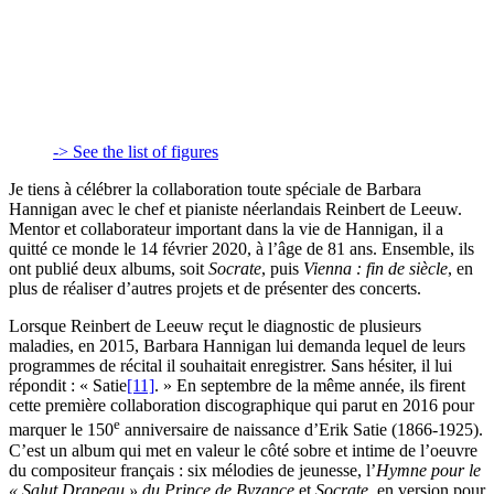
-> See the list of figures
Je tiens à célébrer la collaboration toute spéciale de Barbara
Hannigan avec le chef et pianiste néerlandais Reinbert de Leeuw.
Mentor et collaborateur important dans la vie de Hannigan, il a
quitté ce monde le 14 février 2020, à l’âge de 81 ans. Ensemble, ils
ont publié deux albums, soit
Socrate
, puis
Vienna : fin de siècle
, en
plus de réaliser d’autres projets et de présenter des concerts.
Lorsque Reinbert de Leeuw reçut le diagnostic de plusieurs
maladies, en 2015, Barbara Hannigan lui demanda lequel de leurs
programmes de récital il souhaitait enregistrer. Sans hésiter, il lui
répondit : « Satie
[11]
. » En septembre de la même année, ils firent
cette première collaboration discographique qui parut en 2016 pour
e
marquer le 150
anniversaire de naissance d’Erik Satie (1866-1925).
C’est un album qui met en valeur le côté sobre et intime de l’oeuvre
du compositeur français : six mélodies de jeunesse, l’
Hymne pour le
« Salut Drapeau » du Prince de Byzance
et
Socrate
, en version pour