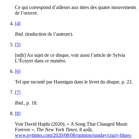
Ce qui correspond d’ailleurs aux titres des quatre mouvements
de l’oeuvre.
[4]
Ibid
. (traduction de l’auteure).
[5]
[ndlr] Au sujet de ce disque, voir aussi l’article de Sylvia
L’Écuyer dans ce numéro.
[6]
Tel que raconté par Hannigan dans le livret du disque, p. 22.
[7]
Ibid.
, p. 18.
[8]
Voir David Hajdu (2020), « A Song That Changed Music
Forever »,
The New York Times
, 8 août,
www.nytimes.com/2020/08/08/opinion/sunday/crazy-blues-