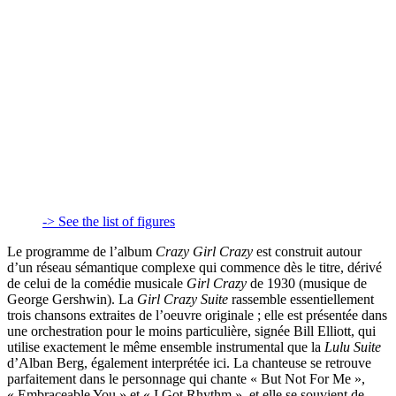
-> See the list of figures
Le programme de l’album
Crazy Girl Crazy
est construit autour
d’un réseau sémantique complexe qui commence dès le titre, dérivé
de celui de la comédie musicale
Girl Crazy
de 1930 (musique de
George Gershwin). La
Girl Crazy Suite
rassemble essentiellement
trois chansons extraites de l’oeuvre originale ; elle est présentée dans
une orchestration pour le moins particulière, signée Bill Elliott, qui
utilise exactement le même ensemble instrumental que la
Lulu Suite
d’Alban Berg, également interprétée ici. La chanteuse se retrouve
parfaitement dans le personnage qui chante « But Not For Me »,
« Embraceable You » et « I Got Rhythm », et elle se souvient de