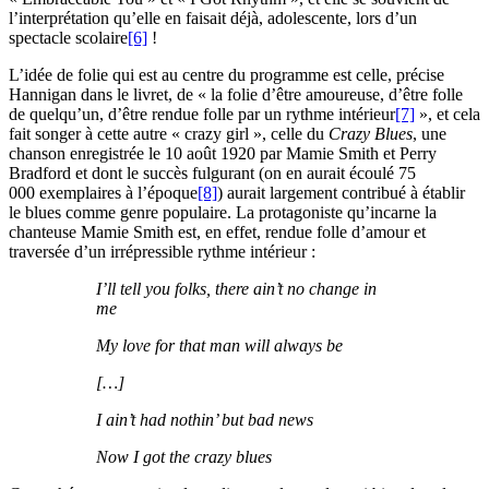
l’interprétation qu’elle en faisait déjà, adolescente, lors d’un
spectacle scolaire
[6]
!
L’idée de folie qui est au centre du programme est celle, précise
Hannigan dans le livret, de « la folie d’être amoureuse, d’être folle
de quelqu’un, d’être rendue folle par un rythme intérieur
[7]
», et cela
fait songer à cette autre « crazy girl », celle du
Crazy Blues
, une
chanson enregistrée le 10 août 1920 par Mamie Smith et Perry
Bradford et dont le succès fulgurant (on en aurait écoulé 75
000 exemplaires à l’époque
[8]
) aurait largement contribué à établir
le blues comme genre populaire. La protagoniste qu’incarne la
chanteuse Mamie Smith est, en effet, rendue folle d’amour et
traversée d’un irrépressible rythme intérieur :
I’ll tell you folks, there ain’t no change in
me
My love for that man will always be
[…]
I ain’t had nothin’ but bad news
Now I got the crazy blues