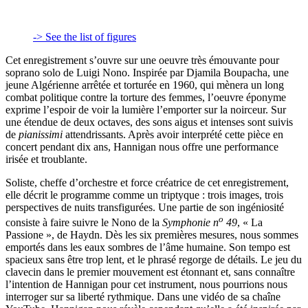
-> See the list of figures
Cet enregistrement s’ouvre sur une oeuvre très émouvante pour
soprano solo de Luigi Nono. Inspirée par Djamila Boupacha, une
jeune Algérienne arrêtée et torturée en 1960, qui mènera un long
combat politique contre la torture des femmes, l’oeuvre éponyme
exprime l’espoir de voir la lumière l’emporter sur la noirceur. Sur
une étendue de deux octaves, des sons aigus et intenses sont suivis
de
pianissimi
attendrissants. Après avoir interprété cette pièce en
concert pendant dix ans, Hannigan nous offre une performance
irisée et troublante.
Soliste, cheffe d’orchestre et force créatrice de cet enregistrement,
elle décrit le programme comme un triptyque : trois images, trois
perspectives de nuits transfigurées. Une partie de son ingéniosité
o
consiste à faire suivre le Nono de la
Symphonie n
49
, « La
Passione », de Haydn. Dès les six premières mesures, nous sommes
emportés dans les eaux sombres de l’âme humaine. Son tempo est
spacieux sans être trop lent, et le phrasé regorge de détails. Le jeu du
clavecin dans le premier mouvement est étonnant et, sans connaître
l’intention de Hannigan pour cet instrument, nous pourrions nous
interroger sur sa liberté rythmique. Dans une vidéo de sa chaîne