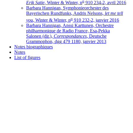
o
Erik Satie
, Winter & Winter, n
910 234-2, avril 2016
Barbara Hannigan, Symphonieorchester des
Bayerischen Rundfunks, Andris Nelsons,
let me tell
o
you
, Winter & Winter, n
910 232-2, janvier 2016
Barbara Hannigan, Anssi Karttunen, Orchestre
philharmonique de Radio France, Esa-Pekka
Salonen (dir.),
Correspondances
, Deutsche
Grammophon,
dgg
479 1180, janvier 2013
Notes biographiques
Notes
List of figures