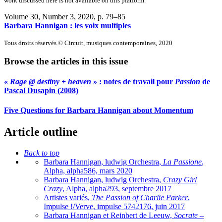
work discussed here is not available on this platform.
Volume 30, Number 3, 2020
, p. 79–85
Barbara Hannigan : les voix multiples
Tous droits réservés © Circuit, musiques contemporaines, 2020
Browse the articles in this issue
«
Rage @ destiny + heaven
» : notes de travail pour
Passion
de
Pascal Dusapin (2008)
Five Questions for Barbara Hannigan about Momentum
Article outline
Back to top
Barbara Hannigan,
ludwig Orchestra
,
La Passione
,
Alpha,
alpha
586, mars 2020
Barbara Hannigan,
ludwig Orchestra
,
Crazy Girl
Crazy
, Alpha,
alpha
293, septembre 2017
Artistes variés,
The Passion of Charlie Parker
,
Impulse !/Verve,
impulse
5742176, juin 2017
Barbara Hannigan et Reinbert de Leeuw,
Socrate –