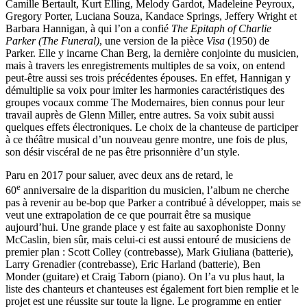
Camille Bertault, Kurt Elling, Melody Gardot, Madeleine Peyroux,
Gregory Porter, Luciana Souza, Kandace Springs, Jeffery Wright et
Barbara Hannigan, à qui l’on a confié
The Epitaph of Charlie
Parker (The Funeral)
, une version de la pièce
Visa
(1950) de
Parker. Elle y incarne Chan Berg, la dernière conjointe du musicien,
mais à travers les enregistrements multiples de sa voix, on entend
peut-être aussi ses trois précédentes épouses. En effet, Hannigan y
démultiplie sa voix pour imiter les harmonies caractéristiques des
groupes vocaux comme The Modernaires, bien connus pour leur
travail auprès de Glenn Miller, entre autres. Sa voix subit aussi
quelques effets électroniques. Le choix de la chanteuse de participer
à ce théâtre musical d’un nouveau genre montre, une fois de plus,
son désir viscéral de ne pas être prisonnière d’un style.
Paru en 2017 pour saluer, avec deux ans de retard, le
e
60
anniversaire de la disparition du musicien, l’album ne cherche
pas à revenir au be-bop que Parker a contribué à développer, mais se
veut une extrapolation de ce que pourrait être sa musique
aujourd’hui. Une grande place y est faite au saxophoniste Donny
McCaslin, bien sûr, mais celui-ci est aussi entouré de musiciens de
premier plan : Scott Colley (contrebasse), Mark Giuliana (batterie),
Larry Grenadier (contrebasse), Eric Harland (batterie), Ben
Monder (guitare) et Craig Taborn (piano). On l’a vu plus haut, la
liste des chanteurs et chanteuses est également fort bien remplie et le
projet est une réussite sur toute la ligne. Le programme en entier