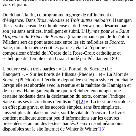
voix et piano.
Du début à la fin, ce programme regorge de raffinement et
d’élégance. Dans
Trois mélodies
et
Trois autres mélodies
, Hannigan
file sa voix sensuelle et lumineuse et de Leeuw nous désarme par
son jeu sans artifices, intelligent et subtil. L’
Hymne pour le « Salut
Drapeau » du Prince de Byzance
(drame romanesque de Joséphin
Péladan) sert de pont astucieux entre les six mélodies et
Socrate
.
Satie, qui a lui-même écrit les paroles, était à l’époque le
compositeur officiel de l’Ordre de la Rose-Croix catholique et
esthétique du Temple et du Graal, fondé par Péladan en 1891.
L’oeuvre est en trois parties : « Le Portrait de Socrate (Le
Banquet) », « Sur les bords de I’llissus (Phèdre) » et « La Mort de
Socrate (Phédon) ». L’écriture dépouillée est expressive et touchante
lorsqu’elle est abordée avec la retenue et la maîtrise de Hannigan et
de Leeuw. Hannigan explique que « Reinbert encouragea une
certaine modestie dans la déclamation du texte, comme l’indique
Satie dans ses instructions (“en lisant
”
)
[12]
». La tessiture vocale est
en effet plus grave, et les accords simples, sans être simplistes,
laissent plus de place au texte, souffle vital de l’oeuvre. Le livret
contient malheureusement peu d’informations sur les oeuvres
présentées et aucun des textes chantés. Ceux-ci sont néanmoins
disponibles sur le site Internet de Winter & Winter
[13]
.