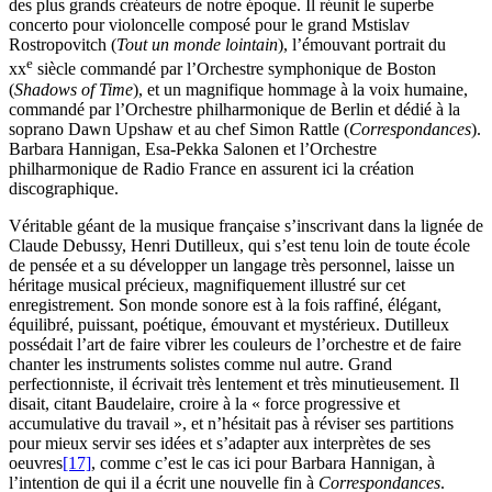
des plus grands créateurs de notre époque. Il réunit le superbe
concerto pour violoncelle composé pour le grand Mstislav
Rostropovitch (
Tout un monde lointain
), l’émouvant portrait du
e
xx
siècle commandé par l’Orchestre symphonique de Boston
(
Shadows of Time
), et un magnifique hommage à la voix humaine,
commandé par l’Orchestre philharmonique de Berlin et dédié à la
soprano Dawn Upshaw et au chef Simon Rattle (
Correspondances
).
Barbara Hannigan, Esa-Pekka Salonen et l’Orchestre
philharmonique de Radio France en assurent ici la création
discographique.
Véritable géant de la musique française s’inscrivant dans la lignée de
Claude Debussy, Henri Dutilleux, qui s’est tenu loin de toute école
de pensée et a su développer un langage très personnel, laisse un
héritage musical précieux, magnifiquement illustré sur cet
enregistrement. Son monde sonore est à la fois raffiné, élégant,
équilibré, puissant, poétique, émouvant et mystérieux. Dutilleux
possédait l’art de faire vibrer les couleurs de l’orchestre et de faire
chanter les instruments solistes comme nul autre. Grand
perfectionniste, il écrivait très lentement et très minutieusement. Il
disait, citant Baudelaire, croire à la « force progressive et
accumulative du travail », et n’hésitait pas à réviser ses partitions
pour mieux servir ses idées et s’adapter aux interprètes de ses
oeuvres
[17]
, comme c’est le cas ici pour Barbara Hannigan, à
l’intention de qui il a écrit une nouvelle fin à
Correspondances
.