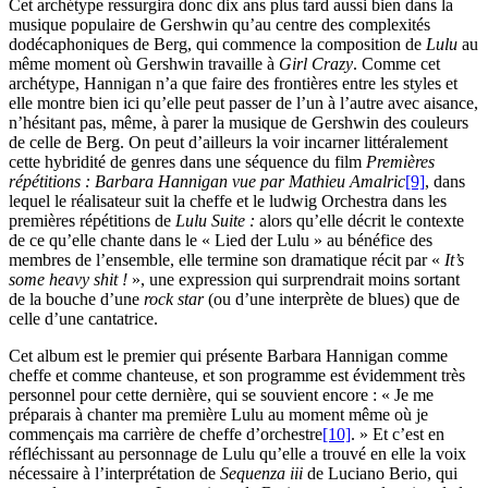
Cet archétype ressurgira donc dix ans plus tard aussi bien dans la
musique populaire de Gershwin qu’au centre des complexités
dodécaphoniques de Berg, qui commence la composition de
Lulu
au
même moment où Gershwin travaille à
Girl Crazy
. Comme cet
archétype, Hannigan n’a que faire des frontières entre les styles et
elle montre bien ici qu’elle peut passer de l’un à l’autre avec aisance,
n’hésitant pas, même, à parer la musique de Gershwin des couleurs
de celle de Berg. On peut d’ailleurs la voir incarner littéralement
cette hybridité de genres dans une séquence du film
Premières
répétitions : Barbara Hannigan vue par Mathieu Amalric
[9]
, dans
lequel le réalisateur suit la cheffe et le
ludwig
Orchestra dans les
premières répétitions de
Lulu Suite :
alors qu’elle décrit le contexte
de ce qu’elle chante dans le « Lied der Lulu » au bénéfice des
membres de l’ensemble, elle termine son dramatique récit par «
It’s
some heavy shit !
», une expression qui surprendrait moins sortant
de la bouche d’une
rock star
(ou d’une interprète de blues) que de
celle d’une cantatrice.
Cet album est le premier qui présente Barbara Hannigan comme
cheffe et comme chanteuse, et son programme est évidemment très
personnel pour cette dernière, qui se souvient encore : « Je me
préparais à chanter ma première Lulu au moment même où je
commençais ma carrière de cheffe d’orchestre
[10]
. » Et c’est en
réfléchissant au personnage de Lulu qu’elle a trouvé en elle la voix
nécessaire à l’interprétation de
Sequenza
iii
de Luciano Berio, qui