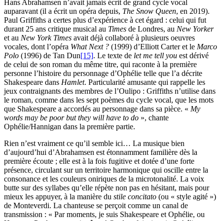
Hans Abrahamsen n’avait jamais écrit de grand cycle vocal
auparavant (il a écrit un opéra depuis,
The Snow Queen
, en 2019).
Paul Griffiths a certes plus d’expérience à cet égard : celui qui fut
durant 25 ans critique musical au
Times
de Londres, au
New Yorker
et au
New York Times
avait déjà collaboré à plusieurs oeuvres
vocales, dont l’opéra
What Next ?
(1999) d’Elliott Carter et le
Marco
Polo
(1996) de Tan Dun
[15]
. Le texte de
let me tell you
est dérivé
de celui de son roman du même titre, qui raconte à la première
personne l’histoire du personnage d’Ophélie telle que l’a décrite
Shakespeare dans
Hamlet
. Particularité amusante qui rappelle les
jeux contraignants des membres de l’Oulipo : Griffiths n’utilise dans
le roman, comme dans les sept poèmes du cycle vocal, que les mots
que Shakespeare a accordés au personnage dans sa pièce. «
My
words may be poor but they will have to do
», chante
Ophélie/Hannigan dans la première partie.
Rien n’est vraiment ce qu’il semble ici… La musique bien
d’aujourd’hui d’Abrahamsen est étonnamment familière dès la
première écoute ; elle est à la fois fugitive et dotée d’une forte
présence, circulant sur un territoire harmonique qui oscille entre la
consonance et les couleurs oniriques de la microtonalité. La voix
butte sur des syllabes qu’elle répète non pas en hésitant, mais pour
mieux les appuyer, à la manière du
stile concitato
(ou « style agité »)
de Monteverdi. La chanteuse se perçoit comme un canal de
transmission : « Par moments, je suis Shakespeare et Ophélie, ou