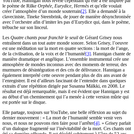
YouTube, Hannigan nous révèle cependant qu’elle a été inspirée par
le poème de Rilke
Orphée, Eurydice, Hermès
et qu’elle voulait
créer l’atmosphère d’un monde souterrain
[2]
. Elle a demandé à la
claveciniste, Tineke Steenbrink, de jouer de manière désynchronisée
avec l’orchestre afin d’imiter les pas d’Eurydice qui, dans le poème,
trébuche sur son linceul.
Les
Quatre chants pour franchir le seuil
de Gérard Grisey nous
entraînent dans un tout autre monde sonore. Selon Grisey, l’oeuvre
est une méditation sur la mort en quatre sections : la mort de l’ange,
de la civilisation, de la voix et de l’humanité
[3]
. Hannigan chante de
manière dramatique et angélique. L’ensemble instrumental crée une
atmosphère de mondes inconnus avec des moments de terreur, des
murmures de désintégration et des cris de délivrance. Hannigan a
également interprété cette oeuvre pendant plus de dix ans avant de
l’enregistrer. Il est d’ailleurs fascinant de l’entendre dans quelques
extraits d’une répétition dirigée par Susanna Mälkki, en 2008. Le
résultat est déjà remarquable, mais il est évident que Hannigan y est
au début d’un cheminement qui l’a menée à cette version mûrie qui
est portée sur le disque.
Elle partage, toujours sur YouTube, une belle réflexion au sujet du
dernier mouvement : « La mort de l’humanité semble venir vers
nous, et nous ne pouvons rien faire pour l’arrêter
[4]
. » Grisey parlait
d’un dialogue fragmenté sur l’inévitabilité de la mort. Ces chants ont
été sa dernière offrande. Il est décédé subitement à l’âge de 52 ans,