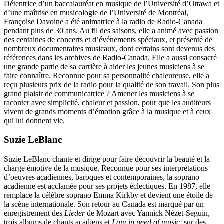
Détentrice d’un baccalauréat en musique de l’Université d’Ottawa et
d’une maîtrise en musicologie de l’Université de Montréal,
Françoise Davoine a été animatrice à la radio de Radio-Canada
pendant plus de 30 ans. Au fil des saisons, elle a animé avec passion
des centaines de concerts et d’événements spéciaux, et présenté de
nombreux documentaires musicaux, dont certains sont devenus des
références dans les archives de Radio-Canada. Elle a aussi consacré
une grande partie de sa carrière à aider les jeunes musiciens à se
faire connaître. Reconnue pour sa personnalité chaleureuse, elle a
reçu plusieurs prix de la radio pour la qualité de son travail. Son plus
grand plaisir de communicatrice ? Amener les musiciens à se
raconter avec simplicité, chaleur et passion, pour que les auditeurs
vivent de grands moments d’émotion grâce à la musique et à ceux
qui lui donnent vie.
Suzie LeBlanc
Suzie LeBlanc chante et dirige pour faire découvrir la beauté et la
charge émotive de la musique. Reconnue pour ses interprétations
d’oeuvres acadiennes, baroques et contemporaines, la soprano
acadienne est acclamée pour ses projets éclectiques. En 1987, elle
remplace la célèbre soprano Emma Kirkby et devient une étoile de
la scène internationale. Son retour au Canada est marqué par un
enregistrement des
Lieder
de Mozart avec Yannick Nézet-Seguin,
trois albums de chants acadiens et
I am in need of music
, sur des