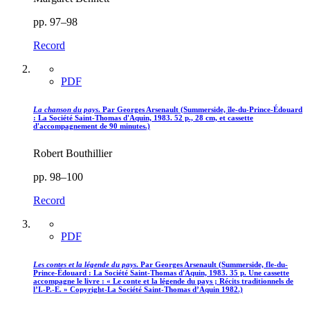
pp. 97–98
Record
PDF
La chanson du pays
. Par Georges Arsenault (Summerside, île-du-Prince-Édouard
: La Société Saint-Thomas d'Aquin, 1983. 52 p., 28 cm, et cassette
d'accompagnement de 90 minutes.)
Robert Bouthillier
pp. 98–100
Record
PDF
Les contes et la légende du pays
. Par Georges Arsenault (Summerside, fle-du-
Prince-Êdouard : La Société Saint-Thomas d'Aquin, 1983. 35 p. Une cassette
accompagne le livre : « Le conte et la légende du pays ; Récits traditionnels de
l’I.-P.-E. » Copyright-La Société Saint-Thomas d’Aquin 1982.)