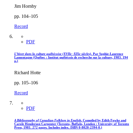
Jim Hornby
pp. 104–105
Record
PDF
L’hiver dans la culture québécoise (XVIIe -XIXe siècles)
. Par Sophie-Laurence
Lamontagne (Québec : Institut québécois de recherche sur la culture, 1983. 194
p.)
Richard Hotte
pp. 105–106
Record
PDF
A Bibliography of Canadian Folklore in English
. Compiled by Edith Fowke and
Carole Henderson Carpenter (Toronto, Buffalo, London : University of Toronto
Press, 1981. 272 pages. Includes index. ISBN 0-8020-2394-0.)