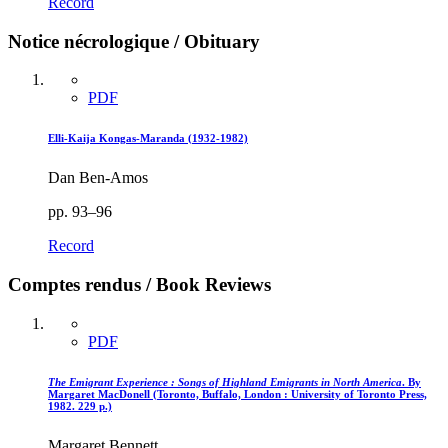
Record
Notice nécrologique / Obituary
PDF
Elli-Kaija Kongas-Maranda (1932-1982)
Dan Ben-Amos
pp. 93–96
Record
Comptes rendus / Book Reviews
PDF
The Emigrant Experience : Songs of Highland Emigrants in North America
. By
Margaret MacDonell (Toronto, Buffalo, London : University of Toronto Press,
1982. 229 p.)
Margaret Bennett