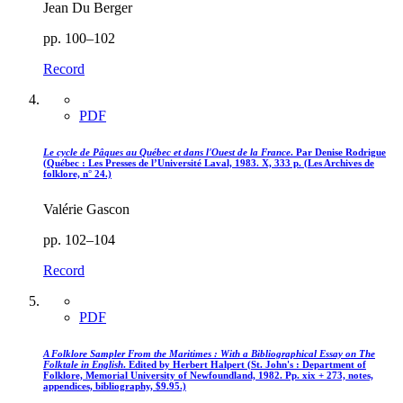
Jean Du Berger
pp. 100–102
Record
PDF
Le cycle de Pâques au Québec et dans l'Ouest de la France
. Par Denise Rodrigue
(Québec : Les Presses de l’Université Laval, 1983. X, 333 p. (Les Archives de
folklore, n° 24.)
Valérie Gascon
pp. 102–104
Record
PDF
A Folklore Sampler From the Maritimes : With a Bibliographical Essay on The
Folktale in English
. Edited by Herbert Halpert (St. John's : Department of
Folklore, Memorial University of Newfoundland, 1982. Pp. xix + 273, notes,
appendices, bibliography, $9.95.)