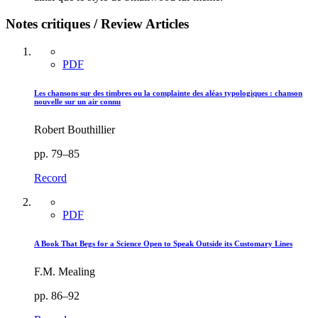
Notes critiques / Review Articles
PDF
Les chansons sur des timbres ou la complainte des aléas typologiques : chanson
nouvelle sur un air connu
Robert Bouthillier
pp. 79–85
Record
PDF
A Book That Begs for a Science Open to Speak Outside its Customary Lines
F.M. Mealing
pp. 86–92