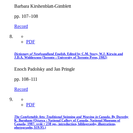
Barbara Kirshenblatt-Gimblett
pp. 107–108
Record
PDF
Dictionary of Newfoundland English
. Edited by C.M. Story, W.J. Kirwin and
J.D.A. Widdowson (Toronto : University of Toronto Press, 1982)
Enoch Padolsky and Jan Pringle
pp. 108–111
Record
PDF
The Comfortable Arts: Traditional Spinning and Weaving in Canada
. By Dorothy
K. Burnham (Ottawa : National Callery of Canada, National Museums of
Canada, 1987. xviii + 238 pp., introduction, bibliography, illustrations,
photographs, $19.95.)