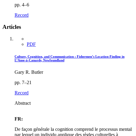
pp. 4–6
Record
Articles
PDF
Culture, Cognition, and Communication : Fishermen’s Location-Finding in
L’Anse-à-Canards, Newfoundland
Gary R. Butler
pp. 7–21
Record
Abstract
FR:
De façon générale la cognition comprend le processus mental
par lequel un individu applique des règles culturelles à