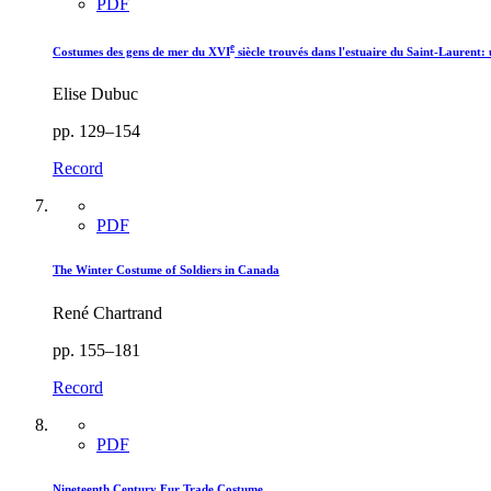
PDF
e
Costumes des gens de mer du XVI
siècle trouvés dans l'estuaire du Saint-Lauren
Elise Dubuc
pp. 129–154
Record
PDF
The Winter Costume of Soldiers in Canada
René Chartrand
pp. 155–181
Record
PDF
Nineteenth Century Fur Trade Costume