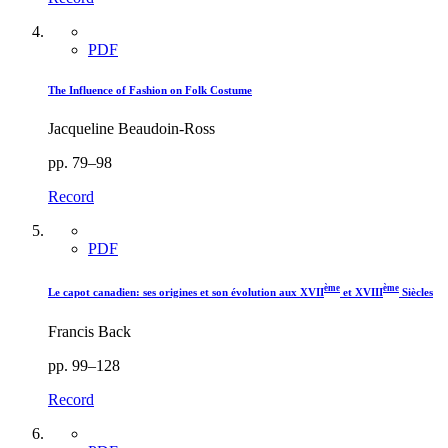
PDF
The Influence of Fashion on Folk Costume
Jacqueline Beaudoin-Ross
pp. 79–98
Record
PDF
ème
ème
Le capot canadien: ses origines et son évolution aux XVII
et XVIII
Siècles
Francis Back
pp. 99–128
Record