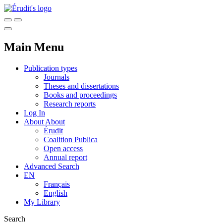
Main Menu
Publication types
Journals
Theses and dissertations
Books and proceedings
Research reports
Log In
About
About
Érudit
Coalition Publica
Open access
Annual report
Advanced Search
EN
Français
English
My Library
Search