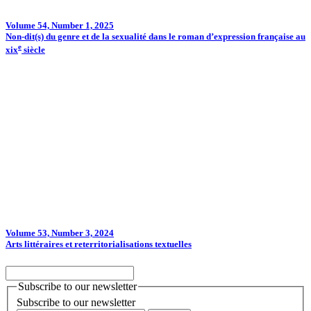
Volume 54, Number 1, 2025
Non-dit(s) du genre et de la sexualité dans le roman d’expression française au
e
xix
siècle
Volume 53, Number 3, 2024
Arts littéraires et reterritorialisations textuelles
Subscribe to our newsletter
Subscribe to our newsletter