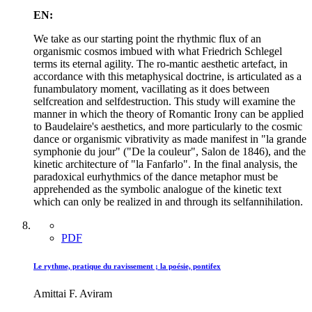
EN:
We take as our starting point the rhythmic flux of an
organismic cosmos imbued with what Friedrich Schlegel
terms its eternal agility. The ro-mantic aesthetic artefact, in
accordance with this metaphysical doctrine, is articulated as a
funambulatory moment, vacillating as it does between
selfcreation and selfdestruction. This study will examine the
manner in which the theory of Romantic Irony can be applied
to Baudelaire's aesthetics, and more particularly to the cosmic
dance or organismic vibrativity as made manifest in "la grande
symphonie du jour" ("De la couleur", Salon de 1846), and the
kinetic architecture of "la Fanfarlo". In the final analysis, the
paradoxical eurhythmics of the dance metaphor must be
apprehended as the symbolic analogue of the kinetic text
which can only be realized in and through its selfannihilation.
PDF
Le rythme, pratique du ravissement ; la poésie, pontifex
Amittai F. Aviram