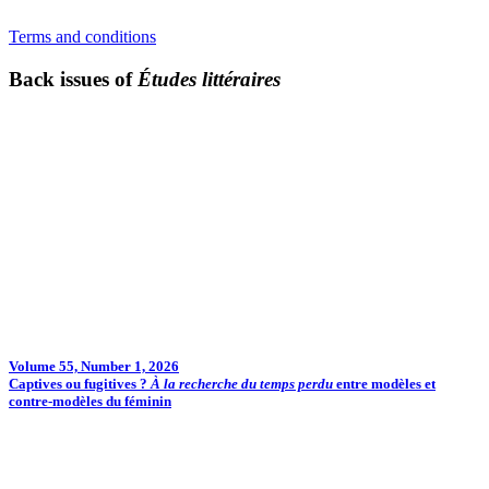
Terms and conditions
Back issues of
Études littéraires
Volume 55, Number 1, 2026
Captives ou fugitives ?
À la recherche du temps perdu
entre modèles et
contre-modèles du féminin