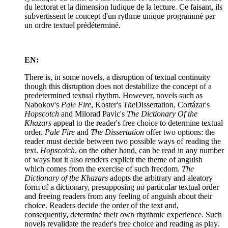
du lectorat et la dimension ludique de la lecture. Ce faisant, ils
subvertissent le concept d'un rythme unique programmé par
un ordre textuel prédéterminé.
EN:
There is, in some novels, a disruption of textual continuity
though this disruption does not destabilize the concept of a
predetermined textual rhythm. However, novels such as
Nabokov's
Pale Fire
, Koster's
The
Dissertation, Cortázar's
Hopscotch
and Milorad Pavic's
The Dictionary Of the
Khazars
appeal to the reader's free choice to determine textual
order.
Pale Fire
and
The Dissertation
offer two options: the
reader must decide between two possible ways of reading the
text.
Hopscotch
, on the other hand, can be read in any number
of ways but it also renders explicit the theme of anguish
which comes from the exercise of such frecdom.
The
Dictionary of tbe Khazars
adopts the arbitrary and aleatory
form of a dictionary, presupposing no particular textual order
and freeing readers from any feeling of anguish about their
choice. Readers decide the order of the text and,
consequently, determine their own rhythmic experience. Such
novels revalidate the reader's free choice and reading as play.