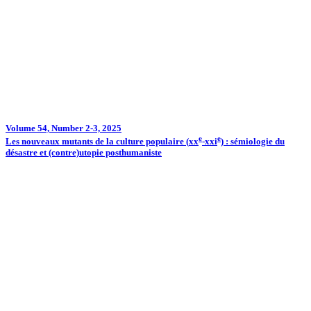
Volume 54, Number 2-3, 2025
e
e
Les nouveaux mutants de la culture populaire (
xx
-
xxi
) : sémiologie du
désastre et (contre)utopie posthumaniste