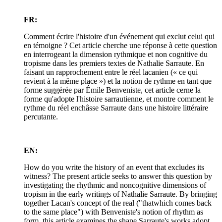
FR:
Comment écrire l'histoire d'un événement qui exclut celui qui
en témoigne ? Cet article cherche une réponse à cette question
en interrogeant la dimension rythmique et non cognitive du
tropisme dans les premiers textes de Nathalie Sarraute. En
faisant un rapprochement entre le réel lacanien (« ce qui
revient à la même place ») et la notion de rythme en tant que
forme suggérée par Émile Benveniste, cet article cerne la
forme qu'adopte l'histoire sarrautienne, et montre comment le
rythme du réel enchâsse Sarraute dans une histoire littéraire
percutante.
EN:
How do you write the history of an event that excludes its
witness? The present article seeks to answer this question by
investigating the rhythmic and noncognitive dimensions of
tropism in the early writings of Nathalie Sarraute. By bringing
together Lacan's concept of the real ("thatwhich comes back
to the same place") with Benveniste's notion of rhythm as
form, this article examines the shape Sarraute's works adopt,