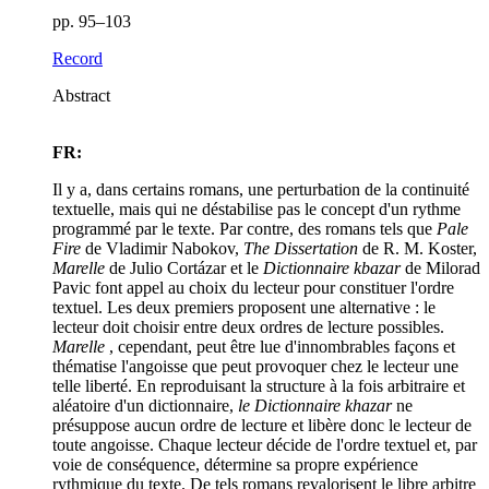
pp. 95–103
Record
Abstract
FR:
Il y a, dans certains romans, une perturbation de la continuité
textuelle, mais qui ne déstabilise pas le concept d'un rythme
programmé par le texte. Par contre, des romans tels que
Pale
Fire
de Vladimir Nabokov,
The Dissertation
de R. M. Koster,
Marelle
de Julio Cortázar et le
Dictionnaire kbazar
de Milorad
Pavic font appel au choix du lecteur pour constituer l'ordre
textuel. Les deux premiers proposent une alternative : le
lecteur doit choisir entre deux ordres de lecture possibles.
Marelle
, cependant, peut être lue d'innombrables façons et
thématise l'angoisse que peut provoquer chez le lecteur une
telle liberté. En reproduisant la structure à la fois arbitraire et
aléatoire d'un dictionnaire,
le Dictionnaire khazar
ne
présuppose aucun ordre de lecture et libère donc le lecteur de
toute angoisse. Chaque lecteur décide de l'ordre textuel et, par
voie de conséquence, détermine sa propre expérience
rythmique du texte. De tels romans revalorisent le libre arbitre