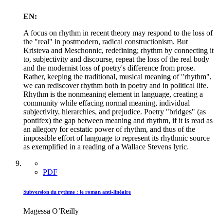
EN:
A focus on rhythm in recent theory may respond to the loss of
the "real" in postmodern, radical constructionism. But
Kristeva and Meschonnic, redefining; rhythm by connecting it
to, subjectivity and discourse, repeat the loss of the real body
and the modernist loss of poetry's difference from prose.
Rather, keeping the traditional, musical meaning of "rhythm",
we can rediscover rhythm both in poetry and in political life.
Rhythm is the nonmeaning element in language, creating a
community while effacing normal meaning, individual
subjectivity, hierarchies, and prejudice. Poetry "bridges" (as
pontifex) the gap between meaning and rhythm, if it is read as
an allegory for ecstatic power of rhythm, and thus of the
impossible effort of language to represent its rhythmic source
as exemplified in a reading of a Wallace Stevens lyric.
PDF
Subversion du rythme : le roman anti-linéaire
Magessa O’Reilly