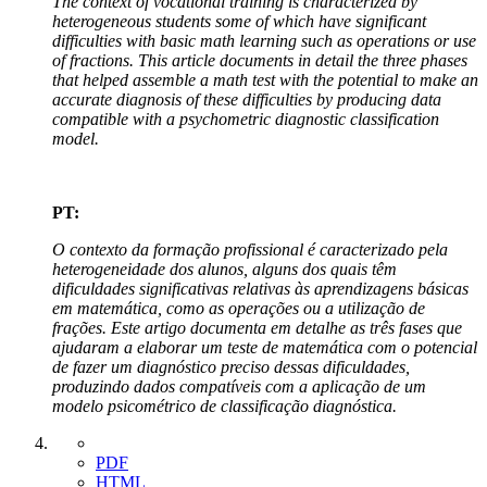
The context of vocational training is characterized by
heterogeneous students some of which have significant
difficulties with basic math learning such as operations or use
of fractions. This article documents in detail the three phases
that helped assemble a math test with the potential to make an
accurate diagnosis of these difficulties by producing data
compatible with a psychometric diagnostic classification
model.
PT:
O contexto da formação profissional é caracterizado pela
heterogeneidade dos alunos, alguns dos quais têm
dificuldades significativas relativas às aprendizagens básicas
em matemática, como as operações ou a utilização de
frações. Este artigo documenta em detalhe as três fases que
ajudaram a elaborar um teste de matemática com o potencial
de fazer um diagnóstico preciso dessas dificuldades,
produzindo dados compatíveis com a aplicação de um
modelo psicométrico de classificação diagnóstica.
PDF
HTML