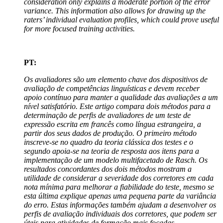
consideration only explains a moderate portion of the error
variance. This information also allows for drawing up the
raters’ individual evaluation profiles, which could prove useful
for more focused training activities.
PT:
Os avaliadores são um elemento chave dos dispositivos de
avaliação de competências linguísticas e devem receber
apoio contínuo para manter a qualidade das avaliações a um
nível satisfatório. Este artigo compara dois métodos para a
determinação de perfis de avaliadores de um teste de
expressão escrita em francês como língua estrangeira, a
partir dos seus dados de produção. O primeiro método
inscreve-se no quadro da teoria clássica dos testes e o
segundo apoia-se na teoria de resposta aos itens para a
implementação de um modelo multifacetado de Rasch. Os
resultados concordantes dos dois métodos mostram a
utilidade de considerar a severidade dos corretores em cada
nota mínima para melhorar a fiabilidade do teste, mesmo se
esta última explique apenas uma pequena parte da variância
do erro. Estas informações também ajudam a desenvolver os
perfis de avaliação individuais dos corretores, que podem ser
úteis para atividades de formação mais focadas.