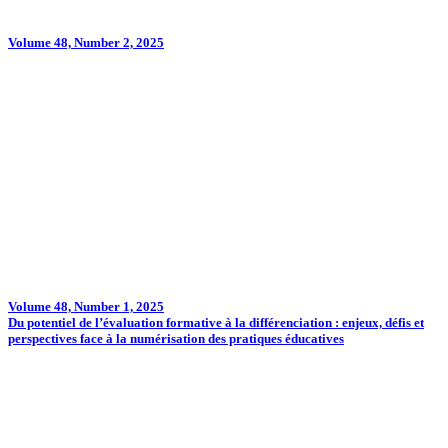
Volume 48, Number 2, 2025
Volume 48, Number 1, 2025
Du potentiel de l’évaluation formative à la différenciation : enjeux, défis et
perspectives face à la numérisation des pratiques éducatives