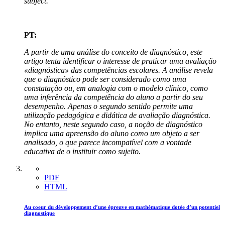
subject.
PT:
A partir de uma análise do conceito de diagnóstico, este
artigo tenta identificar o interesse de praticar uma avaliação
«diagnóstica» das competências escolares. A análise revela
que o diagnóstico pode ser considerado como uma
constatação ou, em analogia com o modelo clínico, como
uma inferência da competência do aluno a partir do seu
desempenho. Apenas o segundo sentido permite uma
utilização pedagógica e didática de avaliação diagnóstica.
No entanto, neste segundo caso, a noção de diagnóstico
implica uma apreensão do aluno como um objeto a ser
analisado, o que parece incompatível com a vontade
educativa de o instituir como sujeito.
PDF
HTML
Au coeur du développement d’une épreuve en mathématique dotée d’un potentiel
diagnostique