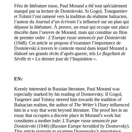
Féru de littérature russe, Paul Morand a été tout spécialement
marqué par sa lecture de Dostoïevski. Si Gogol, Tourgueniev
et Tolstoï l’ont ramené vers la tradition du réalisme balzacien,
l’auteur du
Journal d’un écrivain
l’a influencé sur un plan qui
dépasse la littérature. À preuve, un essai qui occupe une place
discrète dans l’oeuvre de Morand, mais qui constitue un filon
de premier ordre :
L’Europe russe annoncée par Dostoïevski
(1948). Cet article se propose d’examiner l’importance de
Dostoïevski à travers le contexte moral dans lequel Morand a
élaboré ses grands récits d’après-guerre, tels
Le flagellant de
Séville
et « Le dernier jour de l’Inquisition ».
EN:
Keenly interested in Russian literature, Paul Morand was
especially marked by his reading of Dostoevsky. If Gogol,
Turgenev and Tolstoy steered him towards the tradition of
Balzacian realism, the author of
The Writer’s Diary
influenced
him in a way that went beyond literature. The proof lies in an
essay that occupies a discrete place in Morand’s work but
constitutes a mother lode:
L’Europe russe annoncée par
Dostoïevski
(1948) (
Russian Europe heralded by Dostoevsky
).
This article purports to examine Dostoevsky’s importance