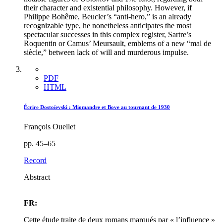
their character and existential philosophy. However, if
Philippe Bohême, Beucler’s “anti-hero,” is an already
recognizable type, he nonetheless anticipates the most
spectacular successes in this complex register, Sartre’s
Roquentin or Camus’ Meursault, emblems of a new “mal de
siècle,” between lack of will and murderous impulse.
PDF
HTML
Écrire Dostoïevski : Miomandre et Bove au tournant de 1930
François Ouellet
pp. 45–65
Record
Abstract
FR:
Cette étude traite de deux romans marqués par « l’influence »