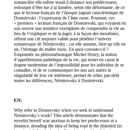
romancière elle-même tenait à distance son prédécesseur,
redoutant d’être lue à la lumière, selon elle déformante, de ce
que le lectorat français de l’époque jugeait caractéristique de
Dostoïevski : l’expression de l’âme russe. Pourtant, ces
« premiers » lecteurs français de Dostoïevski, qui voyaient en
son oeuvre une tentative exemplaire de comprendre la vie au
lieu de l’expliquer et de la juger, à la façon des moralistes,
offrent une clé toujours valide pour pénétrer l’univers
romanesque de Némirovsky ; car elle assume, bien qu’elle en
ait, l’héritage du maître russe. En quoi consiste-t-il ?
Empruntée au phénoménologue Michel Henry, la notion
d’appréhension pathétique de la vie, qui remet en cause le
dogme moderniste de l’impossibilité pour les individus de se
connaître, et de se communiquer les uns aux autres la
singularité de leur vie intérieure, permet de relier, par-delà
toutes les différences, Némirovsky à Dostoïevski.
EN:
Why refer to Dostoevsky when we seek to understand
Nemirovsky’s work? This article demonstrates that the
novelist herself was anxious to keep her predecessor at a
distance, dreading the idea of being read in the distorted (in