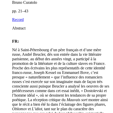
Bruno Curatolo
pp. 21–43
Record
Abstract
FR:
Né à Saint-Pétersbourg d’un père français et d’une mère
russe, André Beucler, dès son entrée dans la vie littéraire
parisienne, au début des années vingt, a participé à la
promotion de la littérature et de la culture slaves en France.
Proche des écrivains les plus représentatifs de cette identité
franco-russe, Joseph Kessel ou Emmanuel Bove, c’est
presque « naturellement » que l’influence des romanciers
russes s’est exercée sur son imaginaire mais de façon très
consciente aussi puisque Beucler a analysé les oeuvres de ses
prédécesseurs comme dans cet essai inédit, « Dostoïevski et
l’homme idéal », où se dessinent les tendances de sa propre
poétique. La réception critique du
Mauvais sort
montre ainsi
que le récit a bien été lu dans l’éclairage des figures phares,
Oblomov
et
L’idiot
, tant sur le plan du caractère des