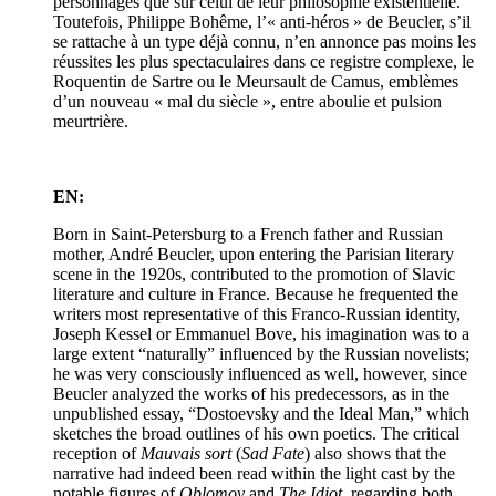
personnages que sur celui de leur philosophie existentielle.
Toutefois, Philippe Bohême, l’« anti-héros » de Beucler, s’il
se rattache à un type déjà connu, n’en annonce pas moins les
réussites les plus spectaculaires dans ce registre complexe, le
Roquentin de Sartre ou le Meursault de Camus, emblèmes
d’un nouveau « mal du siècle », entre aboulie et pulsion
meurtrière.
EN:
Born in Saint-Petersburg to a French father and Russian
mother, André Beucler, upon entering the Parisian literary
scene in the 1920s, contributed to the promotion of Slavic
literature and culture in France. Because he frequented the
writers most representative of this Franco-Russian identity,
Joseph Kessel or Emmanuel Bove, his imagination was to a
large extent “naturally” influenced by the Russian novelists;
he was very consciously influenced as well, however, since
Beucler analyzed the works of his predecessors, as in the
unpublished essay, “Dostoevsky and the Ideal Man,” which
sketches the broad outlines of his own poetics. The critical
reception of
Mauvais sort
(
Sad Fate
) also shows that the
narrative had indeed been read within the light cast by the
notable figures of
Oblomov
and
The Idiot
, regarding both