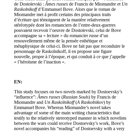
de Dostoïevski :
Âmes russes
de Francis de Miomandre et
Un
Raskolnikoff
d’Emmanuel Bove. Alors que le roman de
Miomandre met à profit certains des principaux traits
d’écriture qui témoignent de la manière relativement
stéréotypée dont les romanciers de l’entre-deux-guerres
pouvaient recevoir l’oeuvre de Dostoïevski, celui de Bove
accompagne sa « lecture » du romancier russe d’un
renouvellement même de la pensée esthétique et
métaphysique de celui-ci. Bove ne fait pas que reconduire le
personnage de Raskolnikoff, il en propose une figure
nouvelle, propre à l’époque, et qui conduit à ce que j’appelle
« l’héroïsme de l’inaction ».
EN:
This study focuses on two novels marked by Dostoevsky’s
“influence”:
Âmes russes
(
Russian Souls
) by Francis de
Miomandre and
Un Raskolnikoff
(
A Raskolnikov
) by
Emmanuel Bove. Whereas Miomandre’s novel takes
advantage of some of the main writing characteristics that
testify to the relatively stereotyped manner in which novelists
between the wars could receive Dostoevsky’s work, Bove’s
novel accompanies his “reading” of Dostoevsky with a very