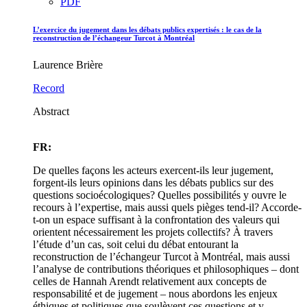
PDF
L’exercice du jugement dans les débats publics expertisés : le cas de la
reconstruction de l’échangeur Turcot à Montréal
Laurence Brière
Record
Abstract
FR:
De quelles façons les acteurs exercent-ils leur jugement,
forgent-ils leurs opinions dans les débats publics sur des
questions socioécologiques? Quelles possibilités y ouvre le
recours à l’expertise, mais aussi quels pièges tend-il? Accorde-
t-on un espace suffisant à la confrontation des valeurs qui
orientent nécessairement les projets collectifs? À travers
l’étude d’un cas, soit celui du débat entourant la
reconstruction de l’échangeur Turcot à Montréal, mais aussi
l’analyse de contributions théoriques et philosophiques – dont
celles de Hannah Arendt relativement aux concepts de
responsabilité et de jugement – nous abordons les enjeux
éthiques et politiques que soulèvent ces questions et y