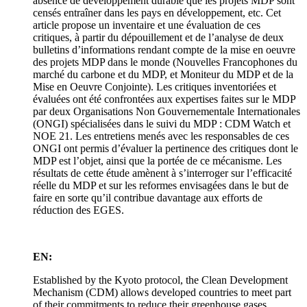
absence de développement durable que les projets MDP sont
censés entraîner dans les pays en développement, etc. Cet
article propose un inventaire et une évaluation de ces
critiques, à partir du dépouillement et de l’analyse de deux
bulletins d’informations rendant compte de la mise en oeuvre
des projets MDP dans le monde (Nouvelles Francophones du
marché du carbone et du MDP, et Moniteur du MDP et de la
Mise en Oeuvre Conjointe). Les critiques inventoriées et
évaluées ont été confrontées aux expertises faites sur le MDP
par deux Organisations Non Gouvernementale Internationales
(ONGI) spécialisées dans le suivi du MDP : CDM Watch et
NOE 21. Les entretiens menés avec les responsables de ces
ONGI ont permis d’évaluer la pertinence des critiques dont le
MDP est l’objet, ainsi que la portée de ce mécanisme. Les
résultats de cette étude amènent à s’interroger sur l’efficacité
réelle du MDP et sur les reformes envisagées dans le but de
faire en sorte qu’il contribue davantage aux efforts de
réduction des EGES.
EN:
Established by the Kyoto protocol, the Clean Development
Mechanism (CDM) allows developed countries to meet part
of their commitments to reduce their greenhouse gases