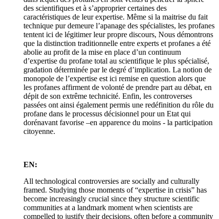
des scientifiques et à s’approprier certaines des
caractéristiques de leur expertise. Même si la maitrise du fait
technique pur demeure l’apanage des spécialistes, les profanes
tentent ici de légitimer leur propre discours, Nous démontrons
que la distinction traditionnelle entre experts et profanes a été
abolie au profit de la mise en place d’un continuum
d’expertise du profane total au scientifique le plus spécialisé,
gradation déterminée par le degré d’implication. La notion de
monopole de l’expertise est ici remise en question alors que
les profanes affirment de volonté de prendre part au débat, en
dépit de son extrême technicité. Enfin, les controverses
passées ont ainsi également permis une redéfinition du rôle du
profane dans le processus décisionnel pour un Etat qui
dorénavant favorise –en apparence du moins - la participation
citoyenne.
EN:
All technological controversies are socially and culturally
framed. Studying those moments of “expertise in crisis” has
become increasingly crucial since they structure scientific
communities at a landmark moment when scientists are
compelled to justify their decisions, often before a community