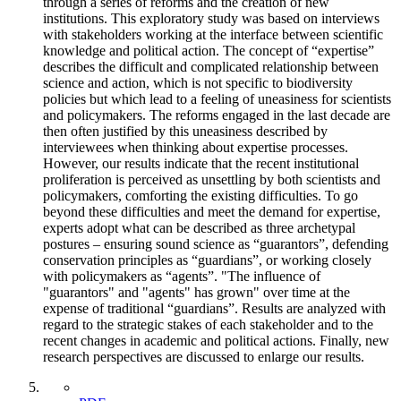
through a series of reforms and the creation of new
institutions. This exploratory study was based on interviews
with stakeholders working at the interface between scientific
knowledge and political action. The concept of “expertise”
describes the difficult and complicated relationship between
science and action, which is not specific to biodiversity
policies but which lead to a feeling of uneasiness for scientists
and policymakers. The reforms engaged in the last decade are
then often justified by this uneasiness described by
interviewees when thinking about expertise processes.
However, our results indicate that the recent institutional
proliferation is perceived as unsettling by both scientists and
policymakers, comforting the existing difficulties. To go
beyond these difficulties and meet the demand for expertise,
experts adopt what can be described as three archetypal
postures – ensuring sound science as “guarantors”, defending
conservation principles as “guardians”, or working closely
with policymakers as “agents”. "The influence of
"guarantors" and "agents" has grown" over time at the
expense of traditional “guardians”. Results are analyzed with
regard to the strategic stakes of each stakeholder and to the
recent changes in academic and political actions. Finally, new
research perspectives are discussed to enlarge our results.