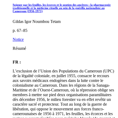
Soigner par les feuilles, les écorces et le soutien des ancêtres : la pharmacopée
traditionnelle et la médecine rituelle au sein de la guérilla nationaliste au
Cameroun (1956-1971)
Gildas Igor Noumbou Tetam
p. 67–85
Notice
Résumé
FR :
L’exclusion de l’Union des Populations du Cameroun (UPC)
de la légalité coloniale, en juillet 1955, consacre le recours
aux savoirs médicaux endogènes dans la lutte contre le
colonialisme au Cameroun. Dans les régions de la Sanaga-
Maritime et de l’Ouest-Cameroun, où la répression oblige ses
membres à mettre sur pied deux organisations paramilitaires
dès décembre 1956, le milieu forestier va en effet revêtir un
caractère sacré et protecteur. Tout au long de la guerre de
libération, qui oppose le mouvement aux forces franco-
camerounaises de 1956 à 1971, les feuilles, les écorces et les