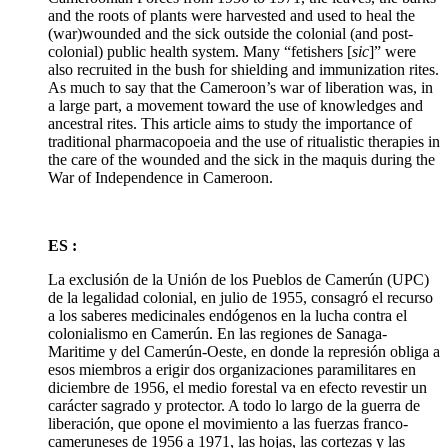
and the roots of plants were harvested and used to heal the
(war)wounded and the sick outside the colonial (and post-
colonial) public health system. Many “fetishers [
sic
]” were
also recruited in the bush for shielding and immunization rites.
As much to say that the Cameroon’s war of liberation was, in
a large part, a movement toward the use of knowledges and
ancestral rites. This article aims to study the importance of
traditional pharmacopoeia and the use of ritualistic therapies in
the care of the wounded and the sick in the maquis during the
War of Independence in Cameroon.
ES :
La exclusión de la Unión de los Pueblos de Camerún (UPC)
de la legalidad colonial, en julio de 1955, consagró el recurso
a los saberes medicinales endógenos en la lucha contra el
colonialismo en Camerún. En las regiones de Sanaga-
Maritime y del Camerún-Oeste, en donde la represión obliga a
esos miembros a erigir dos organizaciones paramilitares en
diciembre de 1956, el medio forestal va en efecto revestir un
carácter sagrado y protector. A todo lo largo de la guerra de
liberación, que opone el movimiento a las fuerzas franco-
cameruneses de 1956 a 1971, las hojas, las cortezas y las