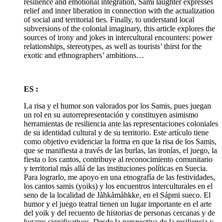
resilience and emotional integration, Sami laughter expresses
relief and inner liberation in connection with the actualization
of social and territorial ties. Finally, to understand local
subversions of the colonial imaginary, this article explores the
sources of irony and jokes in intercultural encounters: power
relationships, stereotypes, as well as tourists’ thirst for the
exotic and ethnographers’ ambitions…
ES :
La risa y el humor son valorados por los Samis, pues juegan
un rol en su autorrepresentación y constituyen asimismo
herramientas de resiliencia ante las representaciones coloniales
de su identidad cultural y de su territorio. Este artículo tiene
como objetivo evidenciar la forma en que la risa de los Samis,
que se manifiesta a través de las burlas, las ironías, el juego, la
fiesta o los cantos, contribuye al reconocimiento comunitario
y territorial más allá de las instituciones políticas en Suecia.
Para lograrlo, me apoyo en una etnografía de las festividades,
los cantos samis (yoiks) y los encuentros interculturales en el
seno de la localidad de Jåhkåmåhkke, en el Sápmi sueco. El
humor y el juego teatral tienen un lugar importante en el arte
del yoik y del recuento de historias de personas cercanas y de
lugares significativos. Desde la perspectiva de la resiliencia y