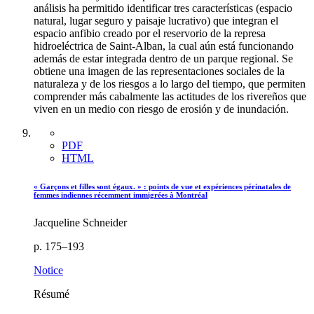
análisis ha permitido identificar tres características (espacio
natural, lugar seguro y paisaje lucrativo) que integran el
espacio anfibio creado por el reservorio de la represa
hidroeléctrica de Saint-Alban, la cual aún está funcionando
además de estar integrada dentro de un parque regional. Se
obtiene una imagen de las representaciones sociales de la
naturaleza y de los riesgos a lo largo del tiempo, que permiten
comprender más cabalmente las actitudes de los rivereños que
viven en un medio con riesgo de erosión y de inundación.
PDF
HTML
« Garçons et filles sont égaux. » : points de vue et expériences périnatales de
femmes indiennes récemment immigrées à Montréal
Jacqueline Schneider
p. 175–193
Notice
Résumé