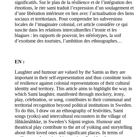
significatifs. Sur le plan de la résilience et de l’intégration des
émotions, le rire sami traduit l’expression d’un soulagement et
d’une libération intérieure en lien avec l’actualisation des liens
sociaux et territoriaux. Pour comprendre les subversions
locales de l’imaginaire colonial, cet article considère ce qui
suscite dans les relations interculturelles l’ironie et les
blagues : les rapports de pouvoir, les stéréotypes, la soif
d’exotisme des touristes, l’ambition des ethnographes…
EN :
Laughter and humour are valued by the Samis as they are
important in their self-representation and thus constitute tools
of resilience against colonial representations of their cultural
identity and territory. This article aims to highlight the way in
which Sami laughter, manifested through mockery, irony,
play, celebration, or song, contributes to their communal and
territorial recognition beyond political institutions in Sweden.
To do this, I draw on an ethnography of festivities, Sami
songs (yoiks) and intercultural encounters in the village of
Jåhkåmåhkke, in Sweden’s Sápmi region. Humour and
theatrical play contribute to the art of yoiking and storytelling
about their loved ones and significant places. In terms of