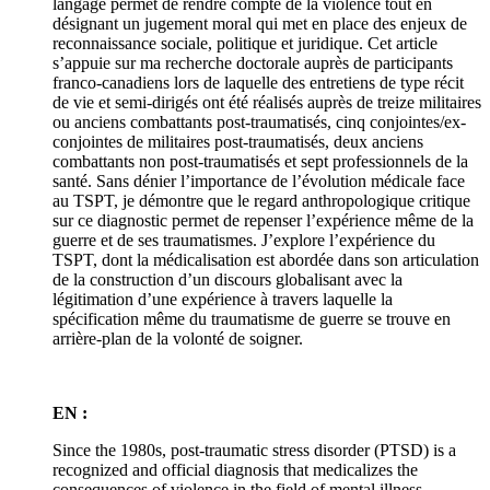
langage permet de rendre compte de la violence tout en
désignant un jugement moral qui met en place des enjeux de
reconnaissance sociale, politique et juridique. Cet article
s’appuie sur ma recherche doctorale auprès de participants
franco-canadiens lors de laquelle des entretiens de type récit
de vie et semi-dirigés ont été réalisés auprès de treize militaires
ou anciens combattants post-traumatisés, cinq conjointes/ex-
conjointes de militaires post-traumatisés, deux anciens
combattants non post-traumatisés et sept professionnels de la
santé. Sans dénier l’importance de l’évolution médicale face
au TSPT, je démontre que le regard anthropologique critique
sur ce diagnostic permet de repenser l’expérience même de la
guerre et de ses traumatismes. J’explore l’expérience du
TSPT, dont la médicalisation est abordée dans son articulation
de la construction d’un discours globalisant avec la
légitimation d’une expérience à travers laquelle la
spécification même du traumatisme de guerre se trouve en
arrière-plan de la volonté de soigner.
EN :
Since the 1980s, post-traumatic stress disorder (PTSD) is a
recognized and official diagnosis that medicalizes the
consequences of violence in the field of mental illness.