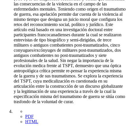
las consecuencias de la violencia en el campo de las
enfermedades mentales. Teniendo como origen el traumatismo
de guerra, esa apelación permite dar cuenta de la violencia al
mismo tiempo que designa un juicio moral que configura los
retos del reconocimiento social, político y jurídico. Este
artículo está basado en una investigación doctoral entre
participantes francocanadienses durante la cual se realizaron
entrevistas de tipo biográfico y semi-dirigidas, de trece
militares o antiguos combatientes post-traumatizados, cinco
conyugues/excónyuges de militares post-traumatizados, dos
antiguos combatientes no post-traumatizados y siete
profesionales de la salud. Sin negar la importancia de la
evolución medica frente al TSPT, demuestro que una óptica
antropológica crítica permite re-pensar la experiencia misma
de la guerra y de sus traumatismos. Se explora la experiencia
del TSPT, cuya medicalización es cuestionada en su
articulación entre la construcción de un discurso globalizante
y la legitimación de una experiencia a través de la cual la
especificación misma del traumatismo de guerra se sitúa como
trasfondo de la voluntad de curar.
PDF
HTML