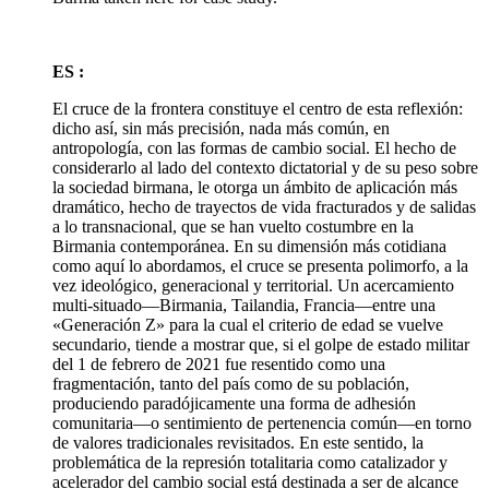
ES :
El cruce de la frontera constituye el centro de esta reflexión:
dicho así, sin más precisión, nada más común, en
antropología, con las formas de cambio social. El hecho de
considerarlo al lado del contexto dictatorial y de su peso sobre
la sociedad birmana, le otorga un ámbito de aplicación más
dramático, hecho de trayectos de vida fracturados y de salidas
a lo transnacional, que se han vuelto costumbre en la
Birmania contemporánea. En su dimensión más cotidiana
como aquí lo abordamos, el cruce se presenta polimorfo, a la
vez ideológico, generacional y territorial. Un acercamiento
multi-situado—Birmania, Tailandia, Francia—entre una
«Generación Z» para la cual el criterio de edad se vuelve
secundario, tiende a mostrar que, si el golpe de estado militar
del 1 de febrero de 2021 fue resentido como una
fragmentación, tanto del país como de su población,
produciendo paradójicamente una forma de adhesión
comunitaria—o sentimiento de pertenencia común—en torno
de valores tradicionales revisitados. En este sentido, la
problemática de la represión totalitaria como catalizador y
acelerador del cambio social está destinada a ser de alcance