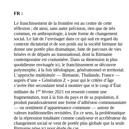
FR :
Le franchissement de la frontière est au centre de cette
réflexion ; dit ainsi, sans autre précision, rien que de très
commun, en anthropologie, à toute forme de changement
social. Le fait de l’envisager dans ce qui suit en regard du
contexte dictatorial et de son poids sur la société birmane lui
donne une portée plus dramatique, faite de parcours de vies
brisées et de départs au transnational, dont la Birmanie
contemporaine est coutumière. Dans sa dimension la plus
quotidienne envisagée ici, le franchissement se découvre
polymorphe, à la fois idéologique, générationnel et territorial.
L’approche multisituée — Birmanie, Thaïlande, France —
auprès d’une « Génération Z » pour qui le critère d’âge
s’avère être secondaire tend à montrer que si le coup d’État
er
militaire du 1
février 2021 est ressenti comme une
fragmentation, tout à la fois du pays et de sa population, il
produit paradoxalement une forme d’adhésion communautaire
— ou sentiment d’appartenance commune — autour de
valeurs traditionnelles revisitées. En ce sens, la problématique
de la répression totalitaire comme catalyseur et accélérateur du
changement social se veut de portée plus globale que la seule
Birmanie prise ici pour étude de cas.