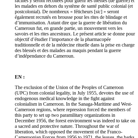
racines y seront récoltées pour guérir les blessés (de guerre) et
les malades en dehors du système de santé public colonial (et
postcolonial). De nombreux « féticheurs [
sic
] » seront
également recrutés en brousse pour les rites de blindage et
d’immunisation. Autant dire que la guerre de libération du
Cameroun fut, en grande partie, un mouvement vers les
savoirs et les rites ancestraux. Le présent article se donne pour
objectif d’étudier l’importance de la pharmacopée
traditionnelle et de la médecine rituelle dans la prise en charge
des blessés et des malades au maquis pendant la guerre
d’indépendance du Cameroun.
EN :
The exclusion of the Union of the Peoples of Cameroon
(UPC) from colonial legality, in July 1955, devotes the use of
endogenous medical knowledge in the fight against
colonialism in Cameroon. In the Sanaga-Maritime and West-
Cameroon regions, where repression forced the members of
this party to set up two paramilitary organizations in
December 1956, the forest environment was indeed to take on
a sacred and protective nature. Throughout the war of
liberation, which opposed the movement of the Franco-
Cameroonian Forces from 1956 to 1971, the leaves, the barks