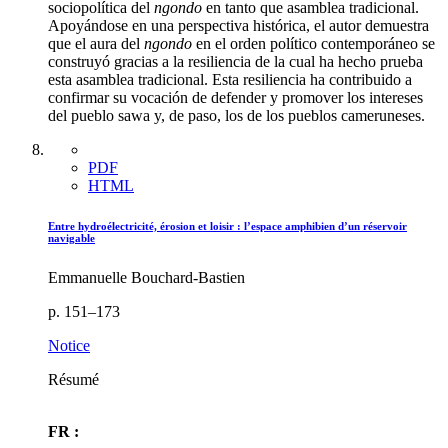
sociopolítica del
ngondo
en tanto que asamblea tradicional.
Apoyándose en una perspectiva histórica, el autor demuestra
que el aura del
ngondo
en el orden político contemporáneo se
construyó gracias a la resiliencia de la cual ha hecho prueba
esta asamblea tradicional. Esta resiliencia ha contribuido a
confirmar su vocación de defender y promover los intereses
del pueblo sawa y, de paso, los de los pueblos cameruneses.
PDF
HTML
Entre hydroélectricité, érosion et loisir : l’espace amphibien d’un réservoir
navigable
Emmanuelle Bouchard-Bastien
p. 151–173
Notice
Résumé
FR :