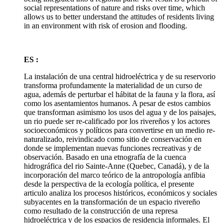
social representations of nature and risks over time, which
allows us to better understand the attitudes of residents living
in an environment with risk of erosion and flooding.
ES :
La instalación de una central hidroeléctrica y de su reservorio
transforma profundamente la materialidad de un curso de
agua, además de perturbar el hábitat de la fauna y la flora, así
como los asentamientos humanos. A pesar de estos cambios
que transforman asimismo los usos del agua y de los paisajes,
un rio puede ser re-calificado por los rivereños y los actores
socioeconómicos y políticos para convertirse en un medio re-
naturalizado, reivindicado como sitio de conservación en
donde se implementan nuevas funciones recreativas y de
observación. Basado en una etnografía de la cuenca
hidrográfica del rio Sainte-Anne (Quebec, Canadá), y de la
incorporación del marco teórico de la antropología anfibia
desde la perspectiva de la ecología política, el presente
articulo analiza los procesos históricos, económicos y sociales
subyacentes en la transformación de un espacio rivereño
como resultado de la construcción de una represa
hidroeléctrica y de los espacios de residencia informales. El