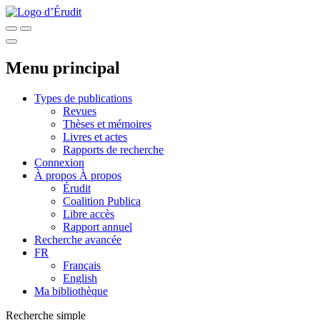
Menu principal
Types de publications
Revues
Thèses et mémoires
Livres et actes
Rapports de recherche
Connexion
À propos
À propos
Érudit
Coalition Publica
Libre accès
Rapport annuel
Recherche avancée
FR
Français
English
Ma bibliothèque
Recherche simple