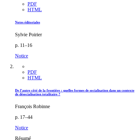
PDF
HTML
Notes éditoriales
Sylvie Poirier
p. 11–16
Notice
PDF
HTML
De l’autre côté de la frontière : quelles formes de socialisation dans un contexte
de désocialisation totalitaire ?
François Robinne
p. 17–44
Notice
Résumé