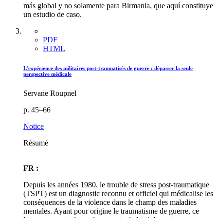
más global y no solamente para Birmania, que aquí constituye
un estudio de caso.
PDF
HTML
L’expérience des militaires post-traumatisés de guerre : dépasser la seule
perspective médicale
Servane Roupnel
p. 45–66
Notice
Résumé
FR :
Depuis les années 1980, le trouble de stress post-traumatique
(TSPT) est un diagnostic reconnu et officiel qui médicalise les
conséquences de la violence dans le champ des maladies
mentales. Ayant pour origine le traumatisme de guerre, ce