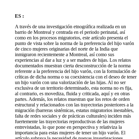
ES :
A través de una investigación etnográfica realizada en un
barrio de Montreal y centrada en el periodo perinatal, así
como en los procesos migratorios, este artículo presenta el
punto de vista sobre la norma de la preferencia del hijo varón
de cinco mujeres originarias del norte de la India que
inmigraron recientemente a Montreal, así como sus
experiencias al dar a luz y a ser madres de hijas. Los relatos
documentados muestran cierta desconstrucción de la norma
referente a la preferencia del hijo varón, con la formulación de
críticas de dicha norma o su coexistencia con el deseo de tener
un hijo varón con una valorización de las hijas. Al no ser
exclusiva de un territorio determinado, esta norma no es fija,
al contrario, es movediza, fluida y criticada, aquí y en otras
partes. Además, los relatos muestran que los retos de orden
estructural y relacionados con las trayectorias posteriores a la
migración (barreras sistémicas, estatus migratorios inestables,
falta de redes sociales y de prácticas culturales) inciden más
fuertemente las trayectorias reproductivas de las mujeres
entrevistadas, lo que pone en perspectiva y relativiza la
importancia para estas mujeres de tener un hijo varón. El
artículo subraya la necesidad de nuevas investigaciones