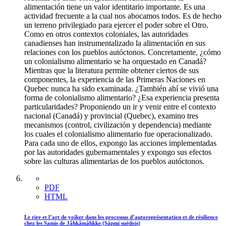
alimentación tiene un valor identitario importante. Es una
actividad frecuente a la cual nos abocamos todos. Es de hecho
un terreno privilegiado para ejercer el poder sobre el Otro.
Como en otros contextos coloniales, las autoridades
canadienses han instrumentalizado la alimentación en sus
relaciones con los pueblos autóctonos. Concretamente, ¿cómo
un colonialismo alimentario se ha orquestado en Canadá?
Mientras que la literatura permite obtener ciertos de sus
componentes, la experiencia de las Primeras Naciones en
Quebec nunca ha sido examinada. ¿También ahí se vivió una
forma de colonialismo alimentario? ¿Esa experiencia presenta
particularidades? Proponiendo un ir y venir entre el contexto
nacional (Canadá) y provincial (Quebec), examino tres
mecanismos (control, civilización y dependencia) mediante
los cuales el colonialismo alimentario fue operacionalizado.
Para cada uno de ellos, expongo las acciones implementadas
por las autoridades gubernamentales y expongo sus efectos
sobre las culturas alimentarias de los pueblos autóctonos.
PDF
HTML
Le rire et l’art de yoiker dans les processus d’autoreprésentation et de résilience
chez les Samis de Jåhkåmåhkke (Sápmi suédois)