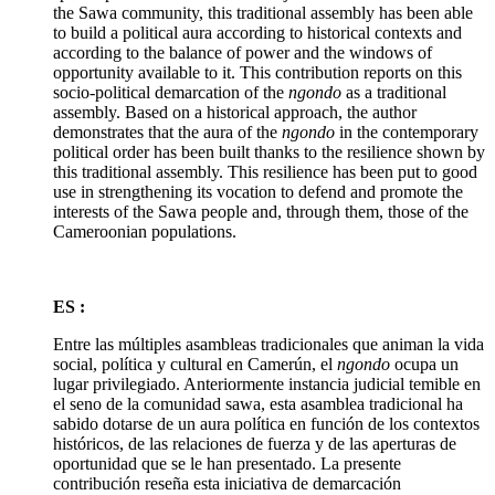
the Sawa community, this traditional assembly has been able
to build a political aura according to historical contexts and
according to the balance of power and the windows of
opportunity available to it. This contribution reports on this
socio-political demarcation of the
ngondo
as a traditional
assembly. Based on a historical approach, the author
demonstrates that the aura of the
ngondo
in the contemporary
political order has been built thanks to the resilience shown by
this traditional assembly. This resilience has been put to good
use in strengthening its vocation to defend and promote the
interests of the Sawa people and, through them, those of the
Cameroonian populations.
ES :
Entre las múltiples asambleas tradicionales que animan la vida
social, política y cultural en Camerún, el
ngondo
ocupa un
lugar privilegiado. Anteriormente instancia judicial temible en
el seno de la comunidad sawa, esta asamblea tradicional ha
sabido dotarse de un aura política en función de los contextos
históricos, de las relaciones de fuerza y de las aperturas de
oportunidad que se le han presentado. La presente
contribución reseña esta iniciativa de demarcación