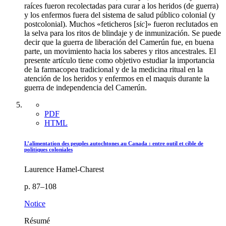
raíces fueron recolectadas para curar a los heridos (de guerra)
y los enfermos fuera del sistema de salud público colonial (y
postcolonial). Muchos «feticheros [
sic
]» fueron reclutados en
la selva para los ritos de blindaje y de inmunización. Se puede
decir que la guerra de liberación del Camerún fue, en buena
parte, un movimiento hacia los saberes y ritos ancestrales. El
presente artículo tiene como objetivo estudiar la importancia
de la farmacopea tradicional y de la medicina ritual en la
atención de los heridos y enfermos en el maquis durante la
guerra de independencia del Camerún.
PDF
HTML
L’alimentation des peuples autochtones au Canada : entre outil et cible de
politiques coloniales
Laurence Hamel-Charest
p. 87–108
Notice
Résumé