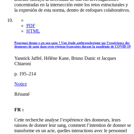
concentradas en la intersección entre los retos estructurales y
la expresión de esta norma, dentro de enfoques colaborativos.
PDF
HTML
Pourquoi donne-t-on son sang ? Une étude anthropologique sur l’expérience des
donneurs de sang dans trois régions françaises durant la pandémie de COVID‑19
Yannick Jaffré, Hélène Kane, Bruno Danic et Jacques
Chiaroni
p. 195–214
Notice
Résumé
FR :
Cette recherche analyse l’expérience des donneurs, leurs
raisons de donner leur sang, comment l’intention de donner se
transforme en un acte, quelles interactions avec le personnel