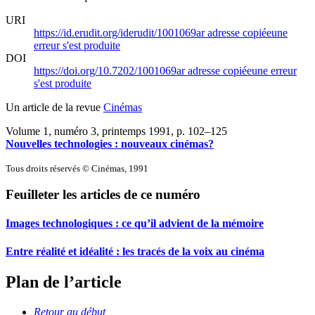
URI
https://id.erudit.org/iderudit/1001069ar
adresse copiée
une
erreur s'est produite
DOI
https://doi.org/10.7202/1001069ar
adresse copiée
une erreur
s'est produite
Un article de la revue
Cinémas
Volume 1, numéro 3, printemps 1991
, p. 102–125
Nouvelles technologies : nouveaux cinémas?
Tous droits réservés © Cinémas, 1991
Feuilleter les articles de ce numéro
Images technologiques : ce qu’il advient de la mémoire
Entre réalité et idéalité : les tracés de la voix au cinéma
Plan de l’article
Retour au début