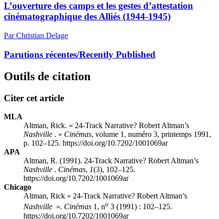
L’ouverture des camps et les gestes d’attestation
cinématographique des Alliés (1944-1945)
Par Christian Delage
Parutions récentes/Recently Published
Outils de citation
Citer cet article
MLA
Altman, Rick. « 24-Track Narrative? Robert Altman’s
Nashville
. »
Cinémas
, volume 1, numéro 3, printemps 1991,
p. 102–125. https://doi.org/10.7202/1001069ar
APA
Altman, R. (1991). 24-Track Narrative? Robert Altman’s
Nashville
.
Cinémas
,
1
(3), 102–125.
https://doi.org/10.7202/1001069ar
Chicago
Altman, Rick « 24-Track Narrative? Robert Altman’s
o
Nashville
».
Cinémas
1, n
3 (1991) : 102–125.
https://doi.org/10.7202/1001069ar