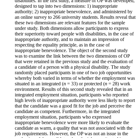
disabilities. In the first study, a measure of OP was developed,
designed to tap into two dimensions: 1) inappropriate
authority; 2) inappropriate benevolence, and administered by
an online survey to 266 university students. Results reveal that
these two dimensions are relevant features for the sample
under study. Both dimensions allow participants to express
their superiority toward people with disabilities, in the case of
inappropriate authority, and to maintain an impression of
respecting the equality principle, as in the case of
inappropriate benevolence. The object of the second study
was to examine the link between the two dimensions of OP
that were retained in the previous study and the evaluation of
a candidate of a person with a physical disability. The study
randomly placed participants in one of two job opportunities
whereby both varied in terms of whether the employment was
situated in an integrated (
n
= 33) or protected (
n
= 28) work
environment. Results of this second study revealed that in an
integrated employment situation, participants who reported
high levels of inappropriate authority were less likely to report
that the candidate was a good fit for the job and perceive the
candidate as competent. Furthermore, in the integrated
employment situation, participants who expressed
inappropriate benevolence were more likely to evaluate the
candidate as warm, a quality that was not associated with the
job requirements. However, the OP was not an issue in the