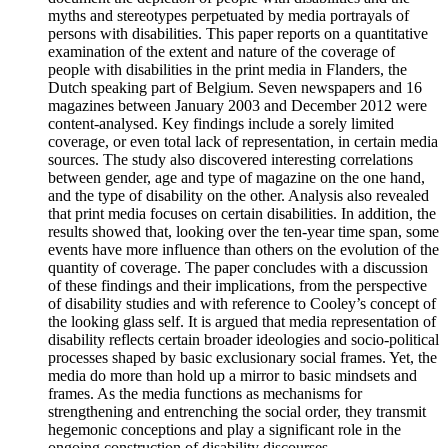
myths and stereotypes perpetuated by media portrayals of
persons with disabilities. This paper reports on a quantitative
examination of the extent and nature of the coverage of
people with disabilities in the print media in Flanders, the
Dutch speaking part of Belgium. Seven newspapers and 16
magazines between January 2003 and December 2012 were
content-analysed. Key findings include a sorely limited
coverage, or even total lack of representation, in certain media
sources. The study also discovered interesting correlations
between gender, age and type of magazine on the one hand,
and the type of disability on the other. Analysis also revealed
that print media focuses on certain disabilities. In addition, the
results showed that, looking over the ten-year time span, some
events have more influence than others on the evolution of the
quantity of coverage. The paper concludes with a discussion
of these findings and their implications, from the perspective
of disability studies and with reference to Cooley’s concept of
the looking glass self. It is argued that media representation of
disability reflects certain broader ideologies and socio-political
processes shaped by basic exclusionary social frames. Yet, the
media do more than hold up a mirror to basic mindsets and
frames. As the media functions as mechanisms for
strengthening and entrenching the social order, they transmit
hegemonic conceptions and play a significant role in the
ongoing construction of disability discourses.