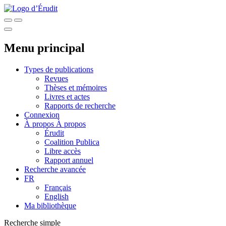
Menu principal
Types de publications
Revues
Thèses et mémoires
Livres et actes
Rapports de recherche
Connexion
À propos
À propos
Érudit
Coalition Publica
Libre accès
Rapport annuel
Recherche avancée
FR
Français
English
Ma bibliothèque
Recherche simple