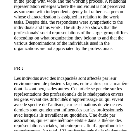
in the group with work and the working process. A relational
representation emerges where the individual is not perceived
as someone with independent agency but rather as a person
whose characterization is assigned in relation to the work
tasks. Despite this, the respondents were sympathetic to the
individuals and this work. The study also shows that the
professionals’ social representations of the target group differs
depending on what organization they belong to and that the
various denominations of the individuals used in the
organizations are not appreciated by the professionals.
FR :
Les individus avec des incapacités sont affectés par leur
environnement de plusieurs façons, entre autres par la manière
dont ils sont perçus des autres. Cet article se penche sur les
représentations des professionnels de la réadaptation envers
les gens vivant des difficultés d’apprentissage ou qui vivent
avec le spectre de l’autisme, car les situations de vie de ces
derniers sont grandement influencées par les professionnels
avec lesquels ils travaillent au quotidien. Une étude par
association, qui est une méthode établie dans la théorie des
représentations sociales, fut entreprise afin d’approfondir les
connaissances. Au total, 121 professionnels de la réadaptation