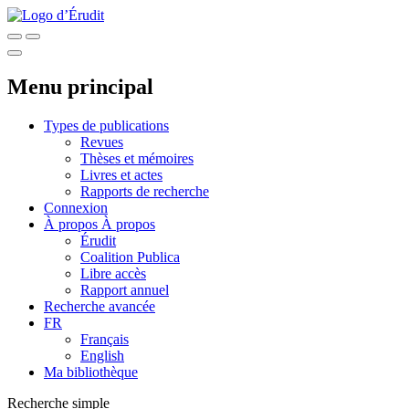
Menu principal
Types de publications
Revues
Thèses et mémoires
Livres et actes
Rapports de recherche
Connexion
À propos
À propos
Érudit
Coalition Publica
Libre accès
Rapport annuel
Recherche avancée
FR
Français
English
Ma bibliothèque
Recherche simple