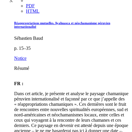
PDF
HTML
Réappropriations mutuelles. Ayahuasca et néochamanisme péruvien
internationalisé
Sébastien Baud
p. 15–35
Notice
Résumé
FR :
Dans cet article, je présente et analyse le paysage chamanique
péruvien internationalisé et façonné par ce que j’appelle des
« réappropriations chamaniques ». Ces dernières sont le fruit
de rencontres entre nouvelles spiritualités européennes, sud et
nord-américaines et néochamanismes locaux, entre celles et
ceux qui voyagent à la rencontre de leurs chamanes et ces
derniers. Ce paysage en devenir est attesté depuis une époque
ancienne – je ne me hasarderai pas ici à donner une date –,