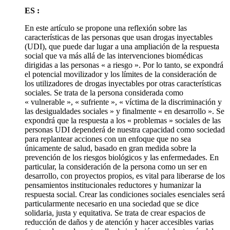
ES :
En este artículo se propone una reflexión sobre las
características de las personas que usan drogas inyectables
(UDI), que puede dar lugar a una ampliación de la respuesta
social que va más allá de las intervenciones biomédicas
dirigidas a las personas « a riesgo ». Por lo tanto, se expondrá
el potencial movilizador y los límites de la consideración de
los utilizadores de drogas inyectables por otras características
sociales. Se trata de la persona considerada como
« vulnerable », « sufriente », « víctima de la discriminación y
las desigualdades sociales » y finalmente « en desarrollo ». Se
expondrá que la respuesta a los « problemas » sociales de las
personas UDI dependerá de nuestra capacidad como sociedad
para replantear acciones con un enfoque que no sea
únicamente de salud, basado en gran medida sobre la
prevención de los riesgos biológicos y las enfermedades. En
particular, la consideración de la persona como un ser en
desarrollo, con proyectos propios, es vital para liberarse de los
pensamientos institucionales reductores y humanizar la
respuesta social. Crear las condiciones sociales esenciales será
particularmente necesario en una sociedad que se dice
solidaria, justa y equitativa. Se trata de crear espacios de
reducción de daños y de atención y hacer accesibles varias