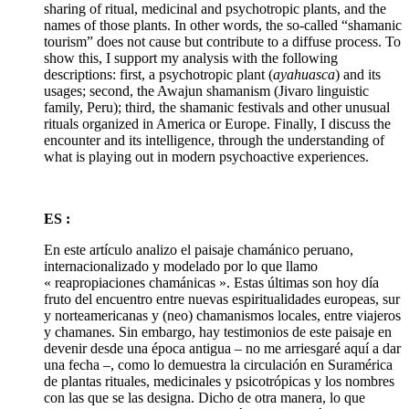
sharing of ritual, medicinal and psychotropic plants, and the
names of those plants. In other words, the so-called “shamanic
tourism” does not cause but contribute to a diffuse process. To
show this, I support my analysis with the following
descriptions: first, a psychotropic plant (
ayahuasca
) and its
usages; second, the Awajun shamanism (Jivaro linguistic
family, Peru); third, the shamanic festivals and other unusual
rituals organized in America or Europe. Finally, I discuss the
encounter and its intelligence, through the understanding of
what is playing out in modern psychoactive experiences.
ES :
En este artículo analizo el paisaje chamánico peruano,
internacionalizado y modelado por lo que llamo
« reapropiaciones chamánicas ». Estas últimas son hoy día
fruto del encuentro entre nuevas espiritualidades europeas, sur
y norteamericanas y (neo) chamanismos locales, entre viajeros
y chamanes. Sin embargo, hay testimonios de este paisaje en
devenir desde una época antigua – no me arriesgaré aquí a dar
una fecha –, como lo demuestra la circulación en Suramérica
de plantas rituales, medicinales y psicotrópicas y los nombres
con las que se las designa. Dicho de otra manera, lo que