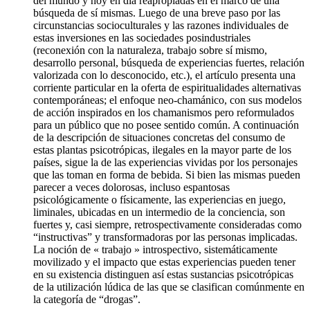
del mundo y hoy en día reapropiadas en el marco de una
búsqueda de sí mismas. Luego de una breve paso por las
circunstancias socioculturales y las razones individuales de
estas inversiones en las sociedades posindustriales
(reconexión con la naturaleza, trabajo sobre sí mismo,
desarrollo personal, búsqueda de experiencias fuertes, relación
valorizada con lo desconocido, etc.), el artículo presenta una
corriente particular en la oferta de espiritualidades alternativas
contemporáneas; el enfoque neo-chamánico, con sus modelos
de acción inspirados en los chamanismos pero reformulados
para un público que no posee sentido común. A continuación
de la descripción de situaciones concretas del consumo de
estas plantas psicotrópicas, ilegales en la mayor parte de los
países, sigue la de las experiencias vividas por los personajes
que las toman en forma de bebida. Si bien las mismas pueden
parecer a veces dolorosas, incluso espantosas
psicológicamente o físicamente, las experiencias en juego,
liminales, ubicadas en un intermedio de la conciencia, son
fuertes y, casi siempre, retrospectivamente consideradas como
“instructivas” y transformadoras por las personas implicadas.
La noción de « trabajo » introspectivo, sistemáticamente
movilizado y el impacto que estas experiencias pueden tener
en su existencia distinguen así estas sustancias psicotrópicas
de la utilización lúdica de las que se clasifican comúnmente en
la categoría de “drogas”.