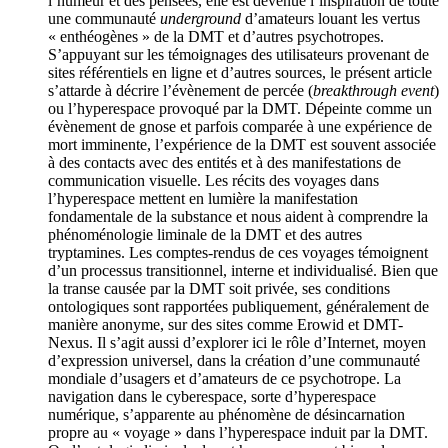
l’humeur et des pensées, elle est devenue l’inspiration de toute
une communauté
underground
d’amateurs louant les vertus
« enthéogènes » de la DMT et d’autres psychotropes.
S’appuyant sur les témoignages des utilisateurs provenant de
sites référentiels en ligne et d’autres sources, le présent article
s’attarde à décrire l’évènement de percée (
breakthrough event
)
ou l’hyperespace provoqué par la DMT. Dépeinte comme un
évènement de gnose et parfois comparée à une expérience de
mort imminente, l’expérience de la DMT est souvent associée
à des contacts avec des entités et à des manifestations de
communication visuelle. Les récits des voyages dans
l’hyperespace mettent en lumière la manifestation
fondamentale de la substance et nous aident à comprendre la
phénoménologie liminale de la DMT et des autres
tryptamines. Les comptes-rendus de ces voyages témoignent
d’un processus transitionnel, interne et individualisé. Bien que
la transe causée par la DMT soit privée, ses conditions
ontologiques sont rapportées publiquement, généralement de
manière anonyme, sur des sites comme Erowid et DMT-
Nexus. Il s’agit aussi d’explorer ici le rôle d’Internet, moyen
d’expression universel, dans la création d’une communauté
mondiale d’usagers et d’amateurs de ce psychotrope. La
navigation dans le cyberespace, sorte d’hyperespace
numérique, s’apparente au phénomène de désincarnation
propre au « voyage » dans l’hyperespace induit par la DMT.