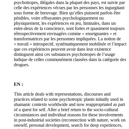
psychotropes, illégales dans la plupart des pays, est suivie par
celle des expériences vécues par les personnes les ingurgitant
sous forme de breuvage. Bien qu’elles puissent parfois être
pénibles, voire effrayantes psychologiquement ou
physiquement, les expériences en jeu, liminales, dans un
entre-deux de la conscience, sont fortes et quasiment toujours
rétrospectivement envisagées comme « enseignantes » et
transformatrices par les personnes impliquées. La notion de
« travail » introspectif, systématiquement mobilisée et l’impact
que ces expériences peuvent avoir dans leur existence
distinguent ainsi ces substances psychotropes de l’usage
ludique de celles communément classées dans la catégorie des
drogues.
EN :
This article deals with representations, discourses and
practices related to some psychotropic plants initially used in
shamanic contexts worldwide and now reappropriated as part
of a quest for self. After a brief return to the socio-cultural
circumstances and individual reasons for these involvements
in post-industrial societies (reconnection with nature, work on
oneself, personal development, search for deep experiences,