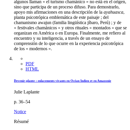
algunos llaman « el turismo chamánico » no está en el origen,
sino que participa de un proceso difuso. Para demostrarlo,
apoyo mis afirmaciones en una descripción de la
ayahuasca
,
planta psicotrópica emblemática de este paisaje ; del
chamanismo awajun (familia lingüística jíbaro, Perú) ; y de
« festivales chamánicos » y otros rituales « montados » que se
organizan en América o en Europa. Finalmente, me refiero al
encuentro y su inteligencia, a través de un ensayo de
comprensión de lo que ocurre en la experiencia psicotrópica
de los « modernos ».
PDF
HTML
Devenir-plante : enlacements vivants en Océan Indien et en Amazonie
Julie Laplante
p. 36–54
Notice
Résumé