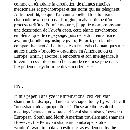
comme en témoigne la circulation de plantes rituelles,
médicinales et psychotropes et des noms qui les désignent.
Autrement dit, ce que d’aucuns appellent le « tourisme
chamanique » n’est pas à l’origine, mais participe d’un
processus diffus. Pour le montrer, j’appuie mon propos sur
une description de l’
ayahuasca
, cette plante psychotrope
emblématique de ce paysage, puis celle du chamanisme
awajun (famille linguistique jivaro, Pérou), peu familier,
comparativement à d’autres, des « festivals chamaniques » et
autres rituels « bricolés » organisés en Amérique ou en
Europe. Enfin, j’aborde la rencontre et son intelligence, à
travers un essai de compréhension de ce qui se joue dans
l’expérience psychotrope des « modernes ».
EN :
In this paper, I analyze the internationalized Peruvian
shamanic landscape, a landscape shaped today by what I call
“neo-shamanic appropriations”. These are the result of
meetings between new age and local shamanisms, between
European, South and North American travelers and shamans.
However, the Peruvian shamanic landscape is older–I
wouldn’t want to make an estimate–as evidenced by the