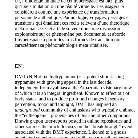
Or, l’ontologie liminale de cet hyperespace est bien plus
qu’une simulation ou une réalité virtuelle. Les usagers la
considèrent comme une expérience de transformation
personnelle authentique. Par analogie, voyages, passages et
transitions qui émaillent ces récits relèvent d’une rhétorique
méta-ritualisée. Cet article se veut donc une discussion
exploratoire sur ce phénomène peu documenté, et aborde
l’hyperespace à partir des trois formes de transition qui
caractérisent sa phénoménologie méta-ritualisée.
EN :
DMT (N,N-dimethyltryptamine) is a potent short-lasting
tryptamine with growing appeal in the last decade,
independent from ayahuasca, the Amazonian visionary brew
of which it is an integral ingredient. Known to effect out-of-
body states, and to produce profound changes in sensory
perception, mood and thought, DMT has inspired an
underground
community of enthusiasts who typically embrace
the “entheogenic” propensities of this and other compounds.
Drawing upon user-reports posted in online repositories and
other sources the article focuses on the “breakthrough” event
associated with the DMT experience. Likened to a gnosis
event, and sometimes compared with a near-death experience,