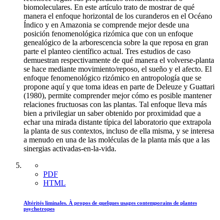
biomoleculares. En este artículo trato de mostrar de qué
manera el enfoque horizontal de los curanderos en el Océano
Índico y en Amazonia se comprende mejor desde una
posición fenomenológica rizómica que con un enfoque
genealógico de la arborescencia sobre la que reposa en gran
parte el planteo científico actual. Tres estudios de caso
demuestran respectivamente de qué manera el volverse-planta
se hace mediante movimiento/reposo, el sueño y el afecto. El
enfoque fenomenológico rizómico en antropología que se
propone aquí y que toma ideas en parte de Deleuze y Guattari
(1980), permite comprender mejor cómo es posible mantener
relaciones fructuosas con las plantas. Tal enfoque lleva más
bien a privilegiar un saber obtenido por proximidad que a
echar una mirada distante típica del laboratorio que extrapola
la planta de sus contextos, incluso de ella misma, y se interesa
a menudo en una de las moléculas de la planta más que a las
sinergias activadas-en-la-vida.
PDF
HTML
Altérités liminales. À propos de quelques usages contemporains de plantes
psychotropes