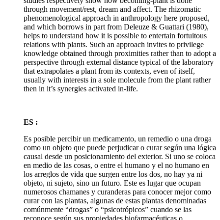
studies respectively show how becoming-plant is done
through movement/rest, dream and affect. The rhizomatic
phenomenological approach in anthropology here proposed,
and which borrows in part from Deleuze & Guattari (1980),
helps to understand how it is possible to entertain fortuitous
relations with plants. Such an approach invites to privilege
knowledge obtained through proximities rather than to adopt a
perspective through external distance typical of the laboratory
that extrapolates a plant from its contexts, even of itself,
usually with interests in a sole molecule from the plant rather
then in it’s synergies activated in-life.
ES :
Es posible percibir un medicamento, un remedio o una droga
como un objeto que puede perjudicar o curar según una lógica
causal desde un posicionamiento del exterior. Si uno se coloca
en medio de las cosas, o entre el humano y el no humano en
los arreglos de vida que surgen entre los dos, no hay ya ni
objeto, ni sujeto, sino un futuro. Este es lugar que ocupan
numerosos chamanes y curanderas para conocer mejor como
curar con las plantas, algunas de estas plantas denominadas
comúnmente “drogas” o “psicotrópicos” cuando se las
reconoce según sus propiedades biofarmacéuticas o