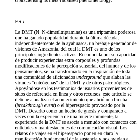
characterising its meta-ritualised phenomenology.
ES :
La DMT (N, N-dimetiltriptamina) es una triptamina poderosa
que ha ganado popularidad durante la última década,
independientemente de la ayahuasca, un brebaje generador de
visiones de Amazonia, del cual la DMT es uno de los
principales ingredientes activos. Reconocida por su capacidad
de producir experiencias extra corporales y profundas
modificaciones de la percepción sensorial, del humor y de los
pensamientos, se ha transformado en la inspiración de toda
una comunidad de aficionados
underground
que alaban las
virtudes “enteógenas” de la DMT y de otros psicotrópicos.
Apoyándose en los testimonios de usuarios provenientes de
sitios de referencia en línea y otros recursos, este artículo se
detiene a analizar el acontecimiento que abrió una brecha
(
breakthrough event
) o el hiperespacio provocado por la
DMT. Descrito como un hecho de gnosis y comparado a
veces con la experiencia de una muerte inminente, la
experiencia de la DMT se asocia a menudo con contactos con
entidades y manifestaciones de comunicación visual. Los
relatos de viajes en el hiperespacio ponen en claro la
manifestación fundamental de la sustancia y nos ayudan a