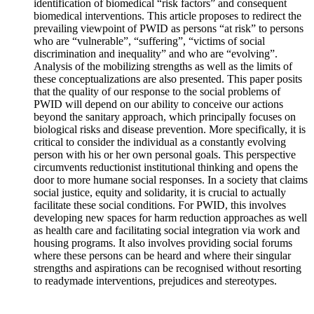
identification of biomedical “risk factors” and consequent
biomedical interventions. This article proposes to redirect the
prevailing viewpoint of PWID as persons “at risk” to persons
who are “vulnerable”, “suffering”, “victims of social
discrimination and inequality” and who are “evolving”.
Analysis of the mobilizing strengths as well as the limits of
these conceptualizations are also presented. This paper posits
that the quality of our response to the social problems of
PWID will depend on our ability to conceive our actions
beyond the sanitary approach, which principally focuses on
biological risks and disease prevention. More specifically, it is
critical to consider the individual as a constantly evolving
person with his or her own personal goals. This perspective
circumvents reductionist institutional thinking and opens the
door to more humane social responses. In a society that claims
social justice, equity and solidarity, it is crucial to actually
facilitate these social conditions. For PWID, this involves
developing new spaces for harm reduction approaches as well
as health care and facilitating social integration via work and
housing programs. It also involves providing social forums
where these persons can be heard and where their singular
strengths and aspirations can be recognised without resorting
to readymade interventions, prejudices and stereotypes.