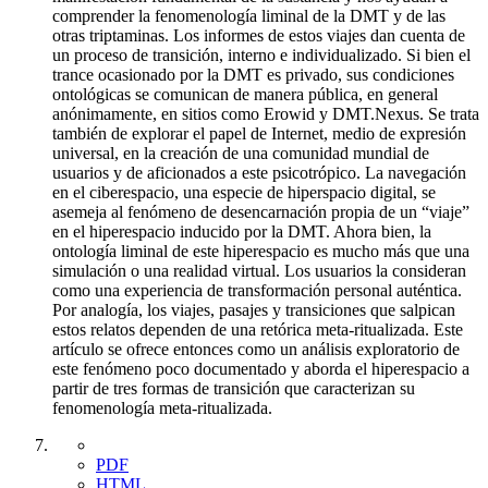
comprender la fenomenología liminal de la DMT y de las
otras triptaminas. Los informes de estos viajes dan cuenta de
un proceso de transición, interno e individualizado. Si bien el
trance ocasionado por la DMT es privado, sus condiciones
ontológicas se comunican de manera pública, en general
anónimamente, en sitios como Erowid y DMT.Nexus. Se trata
también de explorar el papel de Internet, medio de expresión
universal, en la creación de una comunidad mundial de
usuarios y de aficionados a este psicotrópico. La navegación
en el ciberespacio, una especie de hiperspacio digital, se
asemeja al fenómeno de desencarnación propia de un “viaje”
en el hiperespacio inducido por la DMT. Ahora bien, la
ontología liminal de este hiperespacio es mucho más que una
simulación o una realidad virtual. Los usuarios la consideran
como una experiencia de transformación personal auténtica.
Por analogía, los viajes, pasajes y transiciones que salpican
estos relatos dependen de una retórica meta-ritualizada. Este
artículo se ofrece entonces como un análisis exploratorio de
este fenómeno poco documentado y aborda el hiperespacio a
partir de tres formas de transición que caracterizan su
fenomenología meta-ritualizada.
PDF
HTML