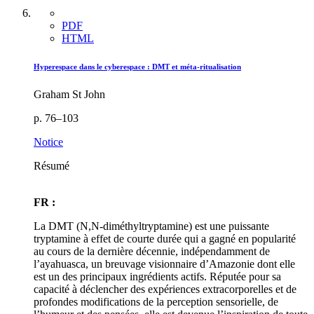
PDF
HTML
Hyperespace dans le cyberespace : DMT et méta-ritualisation
Graham St John
p. 76–103
Notice
Résumé
FR :
La DMT (N,N-diméthyltryptamine) est une puissante
tryptamine à effet de courte durée qui a gagné en popularité
au cours de la dernière décennie, indépendamment de
l’ayahuasca, un breuvage visionnaire d’Amazonie dont elle
est un des principaux ingrédients actifs. Réputée pour sa
capacité à déclencher des expériences extracorporelles et de
profondes modifications de la perception sensorielle, de