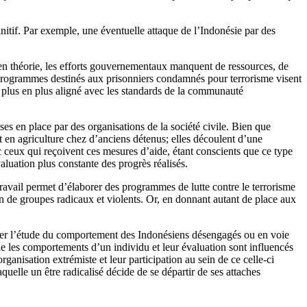
nitif. Par exemple, une éventuelle attaque de l’Indonésie par des
en théorie, les efforts gouvernementaux manquent de ressources, de
s programmes destinés aux prisonniers condamnés pour terrorisme visent
e plus en plus aligné avec les standards de la communauté
s en place par des organisations de la société civile. Bien que
t en agriculture chez d’anciens détenus; elles découlent d’une
c ceux qui reçoivent ces mesures d’aide, étant conscients que ce type
aluation plus constante des progrès réalisés.
travail permet d’élaborer des programmes de lutte contre le terrorisme
n de groupes radicaux et violents. Or, en donnant autant de place aux
urer l’étude du comportement des Indonésiens désengagés ou en voie
elle les comportements d’un individu et leur évaluation sont influencés
ganisation extrémiste et leur participation au sein de ce celle-ci
quelle un être radicalisé décide de se départir de ses attaches