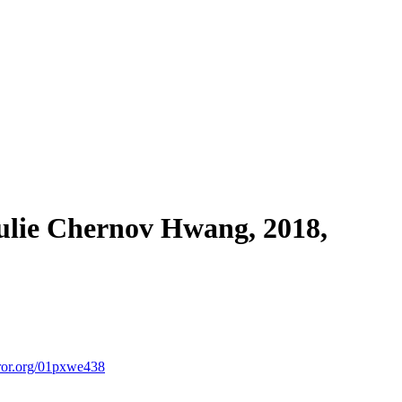
ulie C
hernov
H
wang
, 2018,
ror.org/01pxwe438