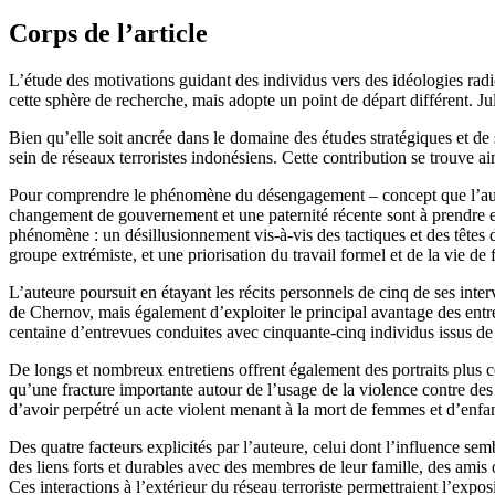
Corps de l’article
L’étude des motivations guidant des individus vers des idéologies rad
cette sphère de recherche, mais adopte un point de départ différent. J
Bien qu’elle soit ancrée dans le domaine des études stratégiques et de
sein de réseaux terroristes indonésiens. Cette contribution se trouve 
Pour comprendre le phénomène du désengagement – concept que l’auteur
changement de gouvernement et une paternité récente sont à prendre 
phénomène : un désillusionnement vis-à-vis des tactiques et des têtes 
groupe extrémiste, et une priorisation du travail formel et de la vie d
L’auteure poursuit en étayant les récits personnels de cinq de ses in
de Chernov, mais également d’exploiter le principal avantage des entret
centaine d’entrevues conduites avec cinquante-cinq individus issus de 
De longs et nombreux entretiens offrent également des portraits plus c
qu’une fracture importante autour de l’usage de la violence contre des 
d’avoir perpétré un acte violent menant à la mort de femmes et d’enfan
Des quatre facteurs explicités par l’auteure, celui dont l’influence sem
des liens forts et durables avec des membres de leur famille, des ami
Ces interactions à l’extérieur du réseau terroriste permettraient l’expos