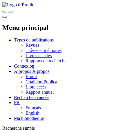
Menu principal
Types de publications
Revues
Thèses et mémoires
Livres et actes
Rapports de recherche
Connexion
À propos
À propos
Érudit
Coalition Publica
Libre accès
Rapport annuel
Recherche avancée
FR
Français
English
Ma bibliothèque
Recherche simple