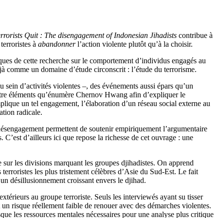
rorists Quit : The disengagement of Indonesian Jihadists
contribue à
terroristes à
abandonner
l’action violente plutôt qu’à la choisir.
giques de cette recherche sur le comportement d’individus engagés au
déjà comme un domaine d’étude circonscrit : l’étude du terrorisme.
sein d’activités violentes –, des événements aussi épars qu’un
uatre éléments qu’énumère Chernov Hwang afin d’expliquer le
mplique un tel engagement, l’élaboration d’un réseau social externe au
ation radicale.
un désengagement permettent de soutenir empiriquement l’argumentaire
 C’est d’ailleurs ici que repose la richesse de cet ouvrage : une
re sur les divisions marquant les groupes djihadistes. On apprend
erroristes les plus tristement célèbres d’Asie du Sud-Est. Le fait
un désillusionnement croissant envers le djihad.
extérieurs au groupe terroriste. Seuls les interviewés ayant su tisser
 un risque réellement faible de renouer avec des démarches violentes.
 risque les ressources mentales nécessaires pour une analyse plus critique