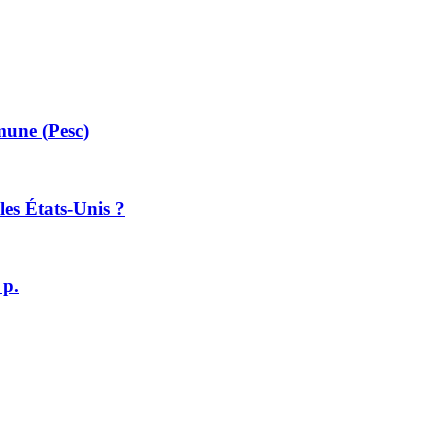
mune (
Pesc
)
les États-Unis ?
 p.