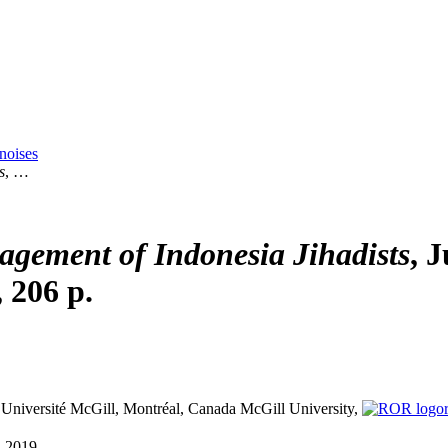
inoises
s
, …
agement of Indonesia Jihadists
, J
 206 p.
, Université McGill, Montréal, Canada
McGill University,
8-2019