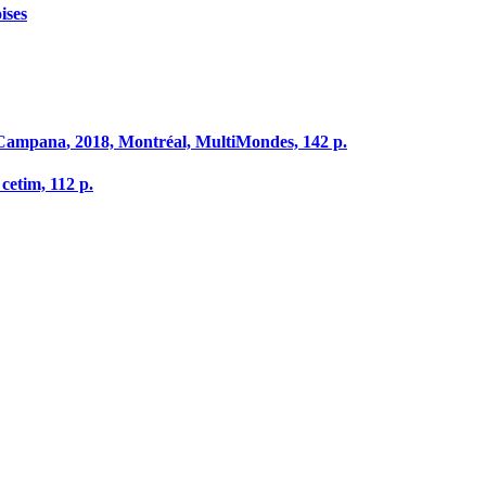
ises
C
ampana
, 2018, Montréal, MultiMondes, 142 p.
 cetim, 112 p.