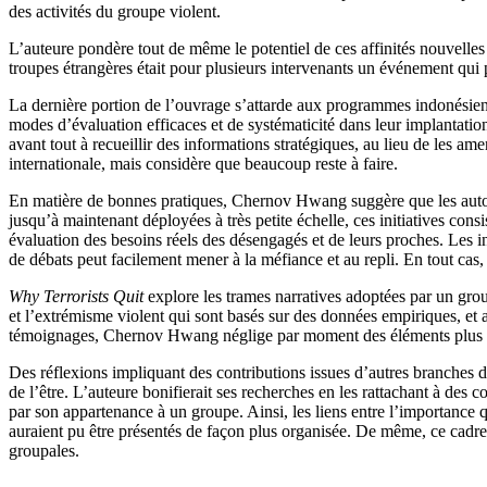
des activités du groupe violent.
L’auteure pondère tout de même le potentiel de ces affinités nouvelles
troupes étrangères était pour plusieurs intervenants un événement qui p
La dernière portion de l’ouvrage s’attarde aux programmes indonésien
modes d’évaluation efficaces et de systématicité dans leur implantati
avant tout à recueillir des informations stratégiques, au lieu de les 
internationale, mais considère que beaucoup reste à faire.
En matière de bonnes pratiques, Chernov Hwang suggère que les autorit
jusqu’à maintenant déployées à très petite échelle, ces initiatives co
évaluation des besoins réels des désengagés et de leurs proches. Les i
de débats peut facilement mener à la méfiance et au repli. En tout cas,
Why Terrorists Quit
explore les trames narratives adoptées par un group
et l’extrémisme violent qui sont basés sur des données empiriques, et 
témoignages, Chernov Hwang néglige par moment des éléments plus 
Des réflexions impliquant des contributions issues d’autres branches
de l’être. L’auteure bonifierait ses recherches en les rattachant à des 
par son appartenance à un groupe. Ainsi, les liens entre l’importance qu
auraient pu être présentés de façon plus organisée. De même, ce cadre t
groupales.