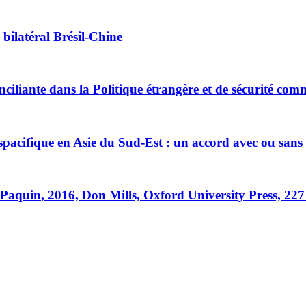
bilatéral Brésil-Chine
ciliante dans la Politique étrangère et de sécurité com
nspacifique en Asie du Sud-Est : un accord avec ou sans 
 P
aquin
, 2016, Don Mills, Oxford University Press, 227