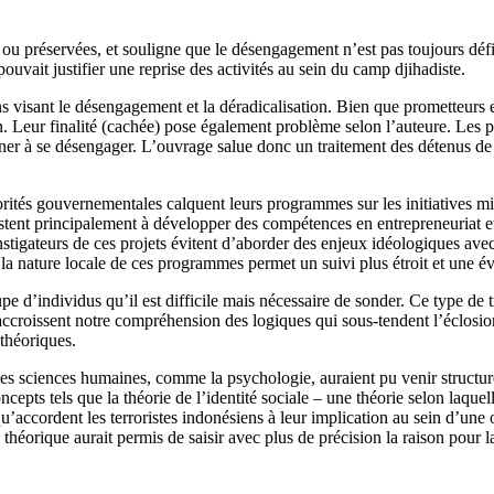
 ou préservées, et souligne que le désengagement n’est pas toujours défi
ouvait justifier une reprise des activités au sein du camp djihadiste.
s visant le désengagement et la déradicalisation. Bien que prometteurs 
on. Leur finalité (cachée) pose également problème selon l’auteure. Le
amener à se désengager. L’ouvrage salue donc un traitement des détenus d
és gouvernementales calquent leurs programmes sur les initiatives mise
nsistent principalement à développer des compétences en entrepreneuriat e
nstigateurs de ces projets évitent d’aborder des enjeux idéologiques ave
 la nature locale de ces programmes permet un suivi plus étroit et une év
e d’individus qu’il est difficile mais nécessaire de sonder. Ce type de 
accroissent notre compréhension des logiques qui sous-tendent l’éclosio
théoriques.
 des sciences humaines, comme la psychologie, auraient pu venir struct
concepts tels que la théorie de l’identité sociale – une théorie selon laqu
’accordent les terroristes indonésiens à leur implication au sein d’une or
héorique aurait permis de saisir avec plus de précision la raison pour la