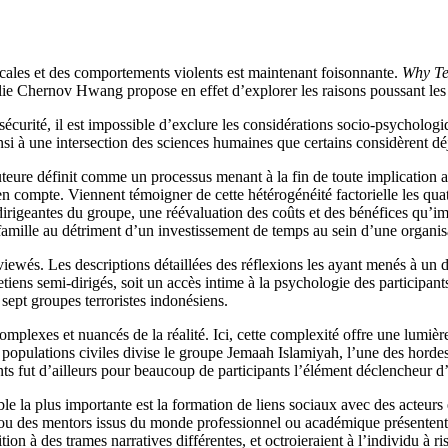
icales et des comportements violents est maintenant foisonnante.
Why Ter
ulie Chernov Hwang propose en effet d’explorer les raisons poussant les 
 sécurité, il est impossible d’exclure les considérations socio-psycholo
ainsi à une intersection des sciences humaines que certains considèrent 
e définit comme un processus menant à la fin de toute implication au 
en compte. Viennent témoigner de cette hétérogénéité factorielle les q
dirigeantes du groupe, une réévaluation des coûts et des bénéfices qu’i
e famille au détriment d’un investissement de temps au sein d’une organis
terviewés. Les descriptions détaillées des réflexions les ayant menés à 
iens semi-dirigés, soit un accès intime à la psychologie des participants.
sept groupes terroristes indonésiens.
omplexes et nuancés de la réalité. Ici, cette complexité offre une lumiè
populations civiles divise le groupe Jemaah Islamiyah, l’une des hordes t
ts fut d’ailleurs pour beaucoup de participants l’élément déclencheur d’
ble la plus importante est la formation de liens sociaux avec des acteurs 
s ou des mentors issus du monde professionnel ou académique présentent
ition à des trames narratives différentes, et octroieraient à l’individu à