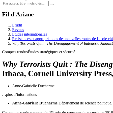
Fil d'Ariane
Érudit
Revues
Études internationales
Résistances et appropriations des nouvelles routes de la soie ch
Why Terrorists Quit : The Disengagement of Indonesia Jihadist
Comptes rendus
Études stratégiques et sécurité
Why Terrorists Quit : The Diseng
Ithaca, Cornell University Press,
Anne-Gabrielle Ducharme
…plus d’informations
Anne-Gabrielle Ducharme
Département de science politique
er
Ce compte rendu remporte le 1
prix du concours de recensions 201