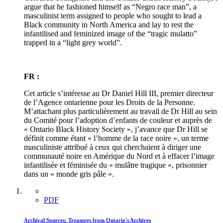
argue that he fashioned himself as “Negro race man”, a
masculinist term assigned to people who sought to lead a
Black community in North America and lay to rest the
infantilised and feminized image of the “tragic mulatto”
trapped in a “light grey world”.
FR :
Cet article s’intéresse au Dr Daniel Hill III, premier directeur
de l’Agence ontarienne pour les Droits de la Personne.
M’attachant plus particulièrement au travail de Dr Hill au sein
du Comité pour l’adoption d’enfants de couleur et auprès de
« Ontario Black History Society », j’avance que Dr Hill se
définit comme étant « l’homme de la race noire », un terme
masculiniste attribué à ceux qui cherchaient à diriger une
communauté noire en Amérique du Nord et à effacer l’image
infantilisée et féminisée du « mulâtre tragique », prisonnier
dans un « monde gris pâle ».
PDF
Archival Sources: Treasures from Ontario's Archives