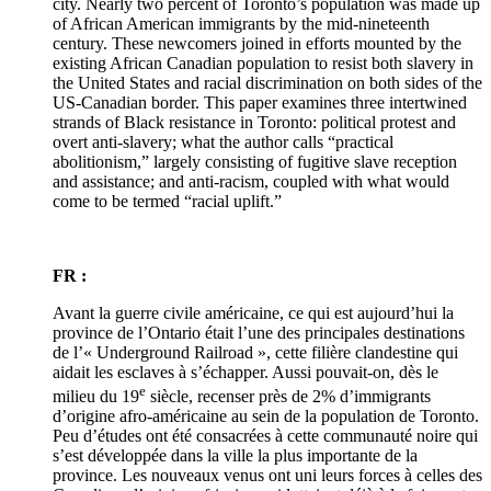
city. Nearly two percent of Toronto’s population was made up
of African American immigrants by the mid-nineteenth
century. These newcomers joined in efforts mounted by the
existing African Canadian population to resist both slavery in
the United States and racial discrimination on both sides of the
US-Canadian border. This paper examines three intertwined
strands of Black resistance in Toronto: political protest and
overt anti-slavery; what the author calls “practical
abolitionism,” largely consisting of fugitive slave reception
and assistance; and anti-racism, coupled with what would
come to be termed “racial uplift.”
FR :
Avant la guerre civile américaine, ce qui est aujourd’hui la
province de l’Ontario était l’une des principales destinations
de l’« Underground Railroad », cette filière clandestine qui
aidait les esclaves à s’échapper. Aussi pouvait-on, dès le
e
milieu du 19
siècle, recenser près de 2% d’immigrants
d’origine afro-américaine au sein de la population de Toronto.
Peu d’études ont été consacrées à cette communauté noire qui
s’est développée dans la ville la plus importante de la
province. Les nouveaux venus ont uni leurs forces à celles des