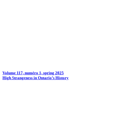
Volume 117, numéro 1, spring 2025
High Strangeness in Ontario’s History