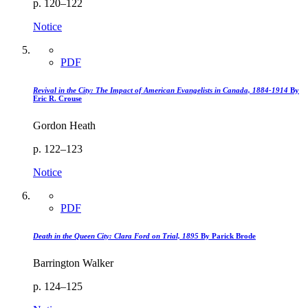
p. 120–122
Notice
PDF
Revival in the City: The Impact of American Evangelists in Canada, 1884-1914
By
Eric R. Crouse
Gordon Heath
p. 122–123
Notice
PDF
Death in the Queen City: Clara Ford on Trial, 1895
By Parick Brode
Barrington Walker
p. 124–125