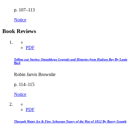
p. 107–113
Notice
Book Reviews
PDF
Telling our Stories: Omushkego Legends and Histories from Hudson Bay
By Louis
Bird
Robin Jarvis Brownlie
p. 114–115
Notice
PDF
Through Water, Ice & Fire: Schooner Nancy of the War of 1812
By Barry Gough