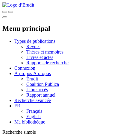
Menu principal
Types de publications
Revues
Thèses et mémoires
Livres et actes
Rapports de recherche
Connexion
À propos
À propos
Érudit
Coalition Publica
Libre accès
Rapport annuel
Recherche avancée
FR
Français
English
Ma bibliothèque
Recherche simple