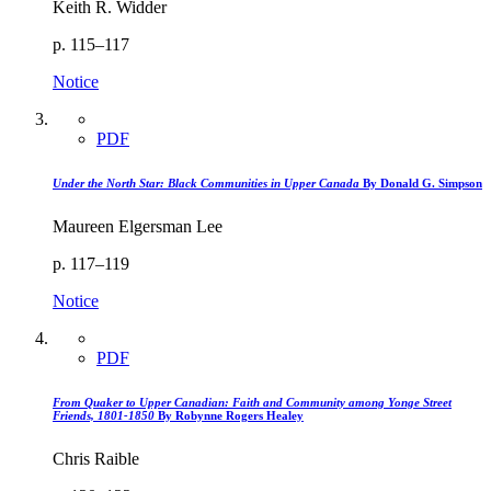
Keith R. Widder
p. 115–117
Notice
PDF
Under the North Star: Black Communities in Upper Canada
By Donald G. Simpson
Maureen Elgersman Lee
p. 117–119
Notice
PDF
From Quaker to Upper Canadian: Faith and Community among Yonge Street
Friends, 1801-1850
By Robynne Rogers Healey
Chris Raible