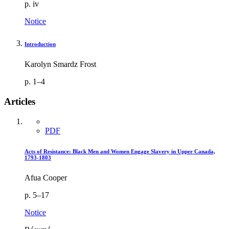
p. iv
Notice
Introduction
Karolyn Smardz Frost
p. 1–4
Articles
PDF
Acts of Resistance: Black Men and Women Engage Slavery in Upper Canada,
1793-1803
Afua Cooper
p. 5–17
Notice