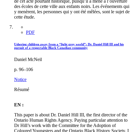
de cet acte pourtant historique, puisqu’il a mené à l’ouverture
des écoles de cette ville aux enfants noirs. Les événements qui
y menèrent, les personnes qui y ont été mêlées, sont le sujet de
cette étude.
PDF
Ushering children away from a “light grey world”: Dr. Daniel Hill III and his
pursuit of a respectable Black Canadian community
Daniel McNeil
p. 96–106
Notice
Résumé
EN :
This paper is about Dr. Daniel Hill III, the first director of the
Ontario Human Rights Agency. Paying particular attention to
Dr Hill’s work with the Committee for the Adoption of
Coloured Youngsters and the Ontario Black History Society, I