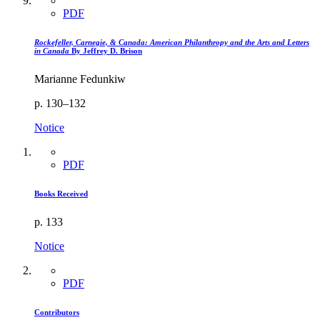
PDF
Rockefeller, Carnegie, & Canada: American Philanthropy and the Arts and Letters
in Canada
By Jeffrey D. Brison
Marianne Fedunkiw
p. 130–132
Notice
PDF
Books Received
p. 133
Notice
PDF
Contributors