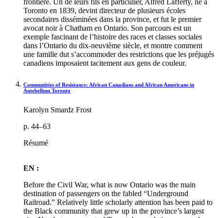
frontière. Un de leurs fils en particulier, Alfred Lafferty, né à
Toronto en 1839, devint directeur de plusieurs écoles
secondaires disséminées dans la province, et fut le premier
avocat noir à Chatham en Ontario. Son parcours est un
exemple fascinant de l’histoire des races et classes sociales
dans l’Ontario du dix-neuvième siècle, et montre comment
une famille dut s’accommoder des restrictions que les préjugés
canadiens imposaient tacitement aux gens de couleur.
Communities of Resistance: African Canadians and African Americans in
Antebellum Toronto
Karolyn Smardz Frost
p. 44–63
Résumé
EN :
Before the Civil War, what is now Ontario was the main
destination of passengers on the fabled “Underground
Railroad.” Relatively little scholarly attention has been paid to
the Black community that grew up in the province’s largest