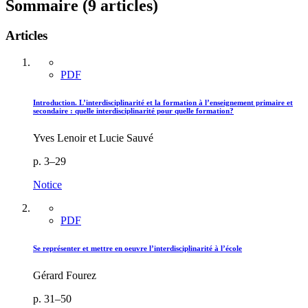
Sommaire (9 articles)
Articles
PDF
Introduction. L’interdisciplinarité et la formation à l’enseignement primaire et
secondaire : quelle interdisciplinarité pour quelle formation?
Yves Lenoir et Lucie Sauvé
p. 3–29
Notice
PDF
Se représenter et mettre en oeuvre l’interdisciplinarité à l’école
Gérard Fourez
p. 31–50