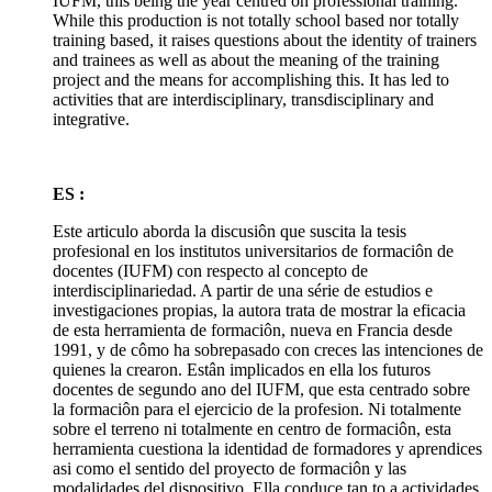
IUFM, this being the year centred on professional training.
While this production is not totally school based nor totally
training based, it raises questions about the identity of trainers
and trainees as well as about the meaning of the training
project and the means for accomplishing this. It has led to
activities that are interdisciplinary, transdisciplinary and
integrative.
ES :
Este articulo aborda la discusiôn que suscita la tesis
profesional en los institutos universitarios de formaciôn de
docentes (IUFM) con respecto al concepto de
interdisciplinariedad. A partir de una série de estudios e
investigaciones propias, la autora trata de mostrar la eficacia
de esta herramienta de formaciôn, nueva en Francia desde
1991, y de cômo ha sobrepasado con creces las intenciones de
quienes la crearon. Estân implicados en ella los futuros
docentes de segundo ano del IUFM, que esta centrado sobre
la formaciôn para el ejercicio de la profesion. Ni totalmente
sobre el terreno ni totalmente en centro de formaciôn, esta
herramienta cuestiona la identidad de formadores y aprendices
asi como el sentido del proyecto de formaciôn y las
modalidades del dispositivo. Ella conduce tan to a actividades