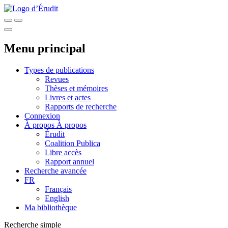
Menu principal
Types de publications
Revues
Thèses et mémoires
Livres et actes
Rapports de recherche
Connexion
À propos
À propos
Érudit
Coalition Publica
Libre accès
Rapport annuel
Recherche avancée
FR
Français
English
Ma bibliothèque
Recherche simple