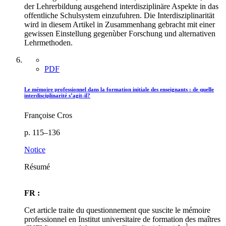
der Lehrerbildung ausgehend interdisziplinäre Aspekte in das
offentliche Schulsystem einzufuhren. Die Interdisziplinarität
wird in diesem Artikel in Zusammenhang gebracht mit einer
gewissen Einstellung gegenùber Forschung und alternativen
Lehrmethoden.
PDF
Le mémoire professionnel dans la formation initiale des enseignants : de quelle
interdisciplinarité s’agit-il?
Françoise Cros
p. 115–136
Notice
Résumé
FR :
Cet article traite du questionnement que suscite le mémoire
professionnel en Institut universitaire de formation des maîtres