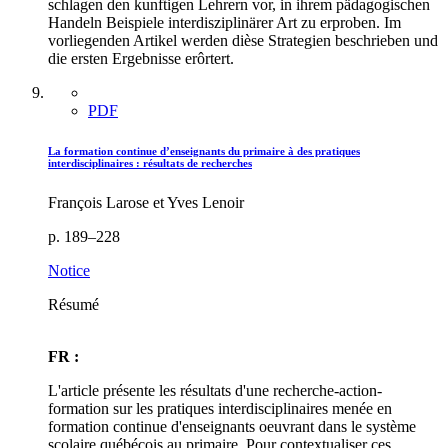
schlagen den kunftigen Lehrern vor, in ihrem pädagogischen
Handeln Beispiele interdisziplinärer Art zu erproben. Im
vorliegenden Artikel werden dièse Strategien beschrieben und
die ersten Ergebnisse erôrtert.
PDF
La formation continue d’enseignants du primaire à des pratiques
interdisciplinaires : résultats de recherches
François Larose et Yves Lenoir
p. 189–228
Notice
Résumé
FR :
L'article présente les résultats d'une recherche-action-
formation sur les pratiques interdisciplinaires menée en
formation continue d'enseignants oeuvrant dans le système
scolaire québécois au primaire. Pour contextualiser ces