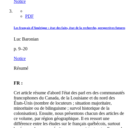
Notice
PDF
Les français d'Amérique : état des faits, état de la recherche, perspectives futures
Luc Baronian
p. 9–20
Notice
Résumé
FR :
Cet article résume d'abord l'état des parl ers des communautés
francophones du Canada, de la Louisiane et du nord des
États-Unis (nombre de locuteurs ; situation majoritaire,
minoritaire ou de bilinguisme ; survol historique de la
colonisation). Ensuite, nous présentons chacun des articles de
ce volume, par région géographique. Il en ressort une
différence entre les études sur le français québécois, surtout