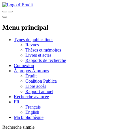
Menu principal
Types de publications
Revues
Thèses et mémoires
Livres et actes
Rapports de recherche
Connexion
À propos
À propos
Érudit
Coalition Publica
Libre accès
Rapport annuel
Recherche avancée
FR
Français
English
Ma bibliothèque
Recherche simple