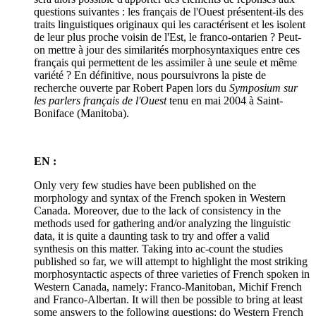
questions suivantes : les français de l'Ouest présentent-ils des
traits linguistiques originaux qui les caractérisent et les isolent
de leur plus proche voisin de l'Est, le franco-ontarien ? Peut-
on mettre à jour des similarités morphosyntaxiques entre ces
français qui permettent de les assimiler à une seule et même
variété ? En définitive, nous poursuivrons la piste de
recherche ouverte par Robert Papen lors du
Symposium sur
les parlers français de l'Ouest
tenu en mai 2004 à Saint-
Boniface (Manitoba).
EN :
Only very few studies have been published on the
morphology and syntax of the French spoken in Western
Canada. Moreover, due to the lack of consistency in the
methods used for gathering and/or analyzing the linguistic
data, it is quite a daunting task to try and offer a valid
synthesis on this matter. Taking into ac-count the studies
published so far, we will attempt to highlight the most striking
morphosyntactic aspects of three varieties of French spoken in
Western Canada, namely: Franco-Manitoban, Michif French
and Franco-Albertan. It will then be possible to bring at least
some answers to the following questions: do Western French