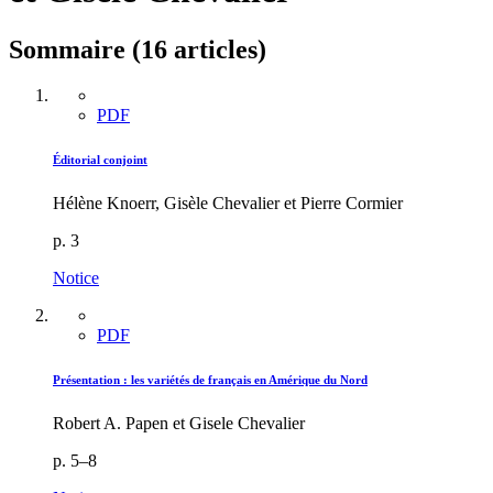
Sommaire (16 articles)
PDF
Éditorial conjoint
Hélène Knoerr, Gisèle Chevalier et Pierre Cormier
p. 3
Notice
PDF
Présentation : les variétés de français en Amérique du Nord
Robert A. Papen et Gisele Chevalier
p. 5–8