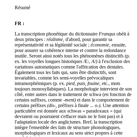
Résumé
FR :
La transcription phonétique du dictionnaire
Franqus
obéit à
deux principes :
réalisme,
d'abord, pour garantir sa
représentativité et sa légitimité sociale ;
économie,
ensuite,
pour assurer sa cohérence interne et contrer la redondance
inutile. Seront ainsi notés tous les phénomènes distinctifs (p.
ex. les voyelles longues historiques /E:,
A/)
à l'exclusion des
variations automatiques comme l'affrication des dentales.
Également tous les faits qui, sans être distinctifs, sont
invariables, comme les semi-voyelles prévocaliques
intramorphémiques (p. ex.
pied, puis, fouine,
etc., mots
toujours monosyllabiques). La morphologie intervient de son
côté, entre autres dans le traitement de schwa (en fonction de
certains suffixes, comme
-ment)
et dans le comportement de
certains préfixes
(dis-,
préfixes à finale ...
o-).
Une attention
particulière est donnée aux schwas « paradoxaux » (qui
devraient ou pourraient s'effacer mais ne le font pas) et à
l'adaptation locale des anglicismes. Bref, la transcription
intègre l'ensemble des faits de structure phonologiques,
morphologiques et lexicaux au sens strict propres à cette