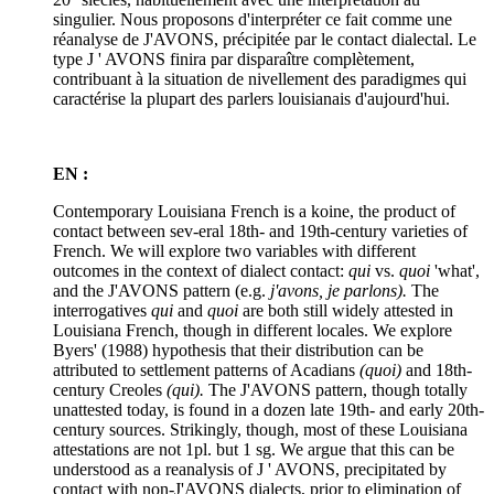
singulier. Nous proposons d'interpréter ce fait comme une
réanalyse de J'AVONS, précipitée par le contact dialectal. Le
type J ' AVONS finira par disparaître complètement,
contribuant à la situation de nivellement des paradigmes qui
caractérise la plupart des parlers louisianais d'aujourd'hui.
EN :
Contemporary Louisiana French is a koine, the product of
contact between sev-eral 18th- and 19th-century varieties of
French. We will explore two variables with different
outcomes in the context of dialect contact:
qui
vs.
quoi
'what',
and the J'AVONS pattern (e.g.
j'avons, je parlons).
The
interrogatives
qui
and
quoi
are both still widely attested in
Louisiana French, though in different locales. We explore
Byers' (1988) hypothesis that their distribution can be
attributed to settlement patterns of Acadians
(quoi)
and 18th-
century Creoles
(qui).
The J'AVONS pattern, though totally
unattested today, is found in a dozen late 19th- and early 20th-
century sources. Strikingly, though, most of these Louisiana
attestations are not 1pl. but 1 sg. We argue that this can be
understood as a reanalysis of J ' AVONS, precipitated by
contact with non-J'AVONS dialects, prior to elimination of