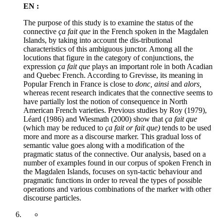
EN :
The purpose of this study is to examine the status of the
connective
ça fait que
in the French spoken in the Magdalen
Islands, by taking into account the dis-tributional
characteristics of this ambiguous junctor. Among all the
locutions that figure in the category of conjunctions, the
expression
ça fait que
plays an important role in both Acadian
and Quebec French. According to Grevisse, its meaning in
Popular French in France is close to
donc, ainsi
and
alors,
whereas recent research indicates that the connective seems to
have partially lost the notion of consequence in North
American French varieties. Previous studies by Roy (1979),
Léard (1986) and Wiesmath (2000) show that
ça fait que
(which may be reduced to
ça fait or fait que)
tends to be used
more and more as a discourse marker. This gradual loss of
semantic value goes along with a modification of the
pragmatic status of the connective. Our analysis, based on a
number of examples found in our corpus of spoken French in
the Magdalen Islands, focuses on syn-tactic behaviour and
pragmatic functions in order to reveal the types of possible
operations and various combinations of the marker with other
discourse particles.