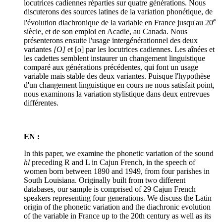
locutrices cadiennes réparties sur quatre générations. Nous
discuterons des sources latines de la variation phonétique, de
e
l'évolution diachronique de la variable en France jusqu'au 20
siècle, et de son emploi en Acadie, au Canada. Nous
présenterons ensuite l'usage intergénérationnel des deux
variantes
[O]
et [o] par les locutrices cadiennes. Les aînées et
les cadettes semblent instaurer un changement linguistique
comparé aux générations précédentes, qui font un usage
variable mais stable des deux variantes. Puisque l'hypothèse
d'un changement linguistique en cours ne nous satisfait point,
nous examinons la variation stylistique dans deux entrevues
différentes.
EN :
In this paper, we examine the phonetic variation of the sound
hl
preceding R and L in Cajun French, in the speech of
women born between 1890 and 1949, from four parishes in
South Louisiana. Originally built from two different
databases, our sample is comprised of 29 Cajun French
speakers representing four generations. We discuss the Latin
origin of the phonetic variation and the diachronic evolution
of the variable in France up to the 20th century as well as its