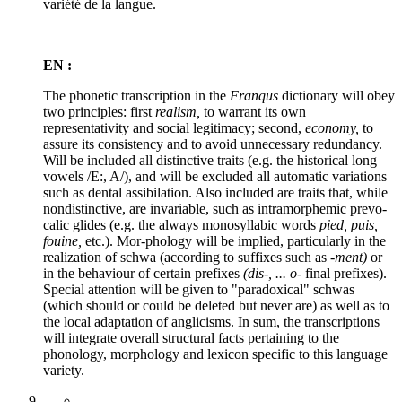
variété de la langue.
EN :
The phonetic transcription in the
Franqus
dictionary will obey
two principles: first
realism,
to warrant its own
representativity and social legitimacy; second,
economy,
to
assure its consistency and to avoid unnecessary redundancy.
Will be included all distinctive traits (e.g. the historical long
vowels /E:, A/), and will be excluded all automatic variations
such as dental assibilation. Also included are traits that, while
nondistinctive, are invariable, such as intramorphemic prevo-
calic glides (e.g. the always monosyllabic words
pied, puis,
fouine,
etc.). Mor-phology will be implied, particularly in the
realization of schwa (according to suffixes such as
-ment)
or
in the behaviour of certain prefixes
(dis-, ... o-
final prefixes).
Special attention will be given to "paradoxical" schwas
(which should or could be deleted but never are) as well as to
the local adaptation of anglicisms. In sum, the transcriptions
will integrate overall structural facts pertaining to the
phonology, morphology and lexicon specific to this language
variety.