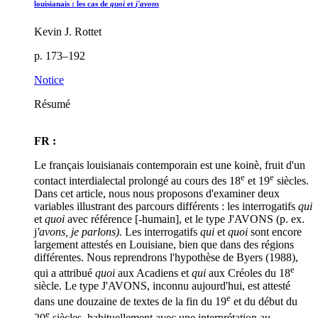
louisianais : les cas de
quoi
et
j'avons
Kevin J. Rottet
p. 173–192
Notice
Résumé
FR :
Le français louisianais contemporain est une koinè, fruit d'un
e
e
contact interdialectal prolongé au cours des 18
et 19
siècles.
Dans cet article, nous nous proposons d'examiner deux
variables illustrant des parcours différents : les interrogatifs
qui
et
quoi
avec référence [-humain], et le type J'AVONS (p. ex.
j
'avons, je parlons).
Les interrogatifs
qui
et
quoi
sont encore
largement attestés en Louisiane, bien que dans des régions
différentes. Nous reprendrons l'hypothèse de Byers (1988),
e
qui a attribué
quoi
aux Acadiens et
qui
aux Créoles du 18
siècle. Le type J'AVONS, inconnu aujourd'hui, est attesté
e
dans une douzaine de textes de la fin du 19
et du début du
e
20
siècles, habituellement avec une interprétation au