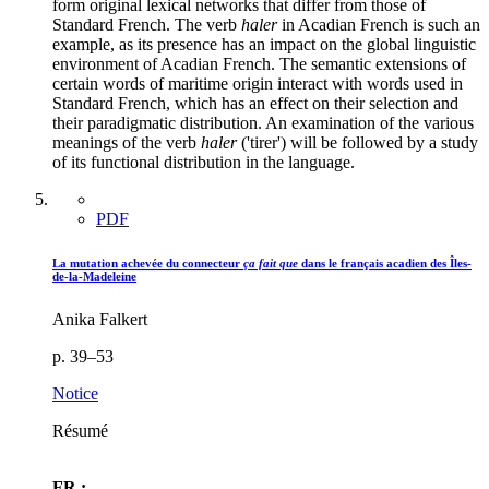
form original lexical networks that differ from those of
Standard French. The verb
haler
in Acadian French is such an
example, as its presence has an impact on the global linguistic
environment of Acadian French. The semantic extensions of
certain words of maritime origin interact with words used in
Standard French, which has an effect on their selection and
their paradigmatic distribution. An examination of the various
meanings of the verb
haler
('tirer') will be followed by a study
of its functional distribution in the language.
PDF
La mutation achevée du connecteur
ça fait que
dans le français acadien des Îles-
de-la-Madeleine
Anika Falkert
p. 39–53
Notice
Résumé
FR :