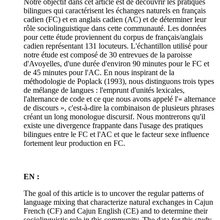
Notre objectif dans cet article est de découvrir les pratiques
bilingues qui caractérisent les échanges naturels en français
cadien (FC) et en anglais cadien (AC) et de déterminer leur
rôle sociolinguistique dans cette communauté. Les données
pour cette étude proviennent du corpus de français/anglais
cadien représentant 131 locuteurs. L'échantillon utilisé pour
notre étude est composé de 30 entrevues de la paroisse
d'Avoyelles, d'une durée d'environ 90 minutes pour le FC et
de 45 minutes pour l'AC. En nous inspirant de la
méthodologie de Poplack (1993), nous distinguons trois types
de mélange de langues : l'emprunt d'unités lexicales,
l'alternance de code et ce que nous avons appelé l'« alternance
de discours », c'est-à-dire la combinaison de plusieurs phrases
créant un long monologue discursif. Nous montrerons qu'il
existe une divergence frappante dans l'usage des pratiques
bilingues entre le FC et l'AC et que le facteur sexe influence
fortement leur production en FC.
EN :
The goal of this article is to uncover the regular patterns of
language mixing that characterize natural exchanges in Cajun
French (CF) and Cajun English (CE) and to determine their
sociolinguistic role in this community. The data for this study