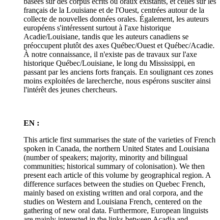
basées sur des corpus écrits ou oraux existants, et celles sur les
français de la Louisiane et de l'Ouest, centrées autour de la
collecte de nouvelles données orales. Également, les auteurs
européens s'intéressent surtout à l'axe historique
Acadie/Louisiane, tandis que les auteurs canadiens se
préoccupent plutôt des axes Québec/Ouest et Québec/Acadie.
À notre connaissance, il n'existe pas de travaux sur l'axe
historique Québec/Louisiane, le long du Mississippi, en
passant par les anciens forts français. En soulignant ces zones
moins exploitées de larecherche, nous espérons susciter ainsi
l'intérêt des jeunes chercheurs.
EN :
This article first summarises the state of the varieties of French
spoken in Canada, the northern United States and Louisiana
(number of speakers; majority, minority and bilingual
communities; historical summary of colonisation). We then
present each article of this volume by geographical region. A
difference surfaces between the studies on Quebec French,
mainly based on existing written and oral corpora, and the
studies on Western and Louisiana French, centered on the
gathering of new oral data. Furthermore, European linguists
are mainly interested in the links between Acadia and