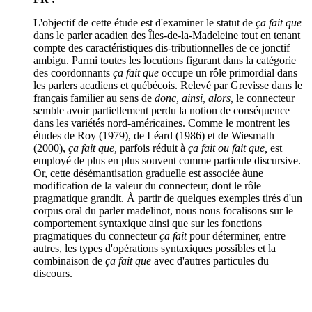
L'objectif de cette étude est d'examiner le statut de
ça fait que
dans le parler acadien des Îles-de-la-Madeleine tout en tenant
compte des caractéristiques dis-tributionnelles de ce jonctif
ambigu. Parmi toutes les locutions figurant dans la catégorie
des coordonnants
ça fait que
occupe un rôle primordial dans
les parlers acadiens et québécois. Relevé par Grevisse dans le
français familier au sens de
donc, ainsi, alors,
le connecteur
semble avoir partiellement perdu la notion de conséquence
dans les variétés nord-américaines. Comme le montrent les
études de Roy (1979), de Léard (1986) et de Wiesmath
(2000),
ça fait que,
parfois réduit à
ça fait ou fait que,
est
employé de plus en plus souvent comme particule discursive.
Or, cette désémantisation graduelle est associée àune
modification de la valeur du connecteur, dont le rôle
pragmatique grandit. À partir de quelques exemples tirés d'un
corpus oral du parler madelinot, nous nous focalisons sur le
comportement syntaxique ainsi que sur les fonctions
pragmatiques du connecteur
ça fait
pour déterminer, entre
autres, les types d'opérations syntaxiques possibles et la
combinaison de
ça fait que
avec d'autres particules du
discours.