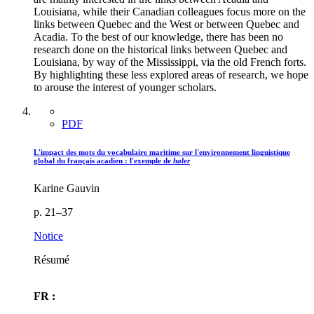
Louisiana, while their Canadian colleagues focus more on the
links between Quebec and the West or between Quebec and
Acadia. To the best of our knowledge, there has been no
research done on the historical links between Quebec and
Louisiana, by way of the Mississippi, via the old French forts.
By highlighting these less explored areas of research, we hope
to arouse the interest of younger scholars.
PDF
L'impact des mots du vocabulaire maritime sur l'environnement linguistique
global du français acadien : l'exemple de
haler
Karine Gauvin
p. 21–37
Notice
Résumé
FR :