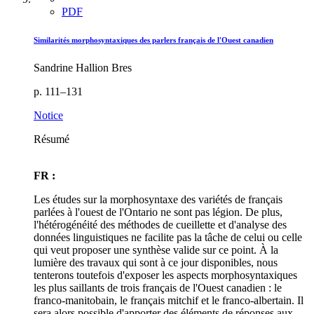
PDF
Similarités morphosyntaxiques des parlers français de l'Ouest canadien
Sandrine Hallion Bres
p. 111–131
Notice
Résumé
FR :
Les études sur la morphosyntaxe des variétés de français
parlées à l'ouest de l'Ontario ne sont pas légion. De plus,
l'hétérogénéité des méthodes de cueillette et d'analyse des
données linguistiques ne facilite pas la tâche de celui ou celle
qui veut proposer une synthèse valide sur ce point. À la
lumière des travaux qui sont à ce jour disponibles, nous
tenterons toutefois d'exposer les aspects morphosyntaxiques
les plus saillants de trois français de l'Ouest canadien : le
franco-manitobain, le français mitchif et le franco-albertain. Il
sera alors possible d'apporter des éléments de réponses aux