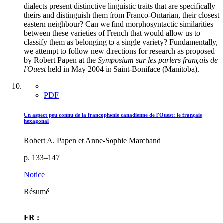
dialects present distinctive linguistic traits that are specifically
theirs and distinguish them from Franco-Ontarian, their closest
eastern neighbour? Can we find morphosyntactic similarities
between these varieties of French that would allow us to
classify them as belonging to a single variety? Fundamentally,
we attempt to follow new directions for research as proposed
by Robert Papen at the
Symposium sur les parlers français de
l'Ouest
held in May 2004 in Saint-Boniface (Manitoba).
PDF
Un aspect peu connu de la francophonie canadienne de l'Ouest: le français
hexagonal
Robert A. Papen et Anne-Sophie Marchand
p. 133–147
Notice
Résumé
FR :