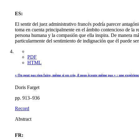
ES:
El sentir del juez administrativo francés podría parecer antagón
toma en cuenta principalmente en el ámbito contencioso de la re
persona humana y la compasión que ella inspira. De manera más g
particularmente del sentimiento de indignación que él puede sent
PDF
HTML
« On peut pas rien faire, même si on crie, il nous écoute même pas » : une expérie
Doris Farget
pp. 913–936
Record
Abstract
FR: