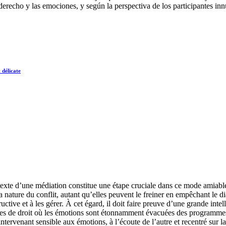
derecho y las emociones, y según la perspectiva de los participantes inn
 délicate
ntexte d’une médiation constitue une étape cruciale dans ce mode amiable
 nature du conflit, autant qu’elles peuvent le freiner en empêchant le di
uctive et à les gérer. À cet égard, il doit faire preuve d’une grande inte
des de droit où les émotions sont étonnamment évacuées des programmes u
ntervenant sensible aux émotions, à l’écoute de l’autre et recentré sur l