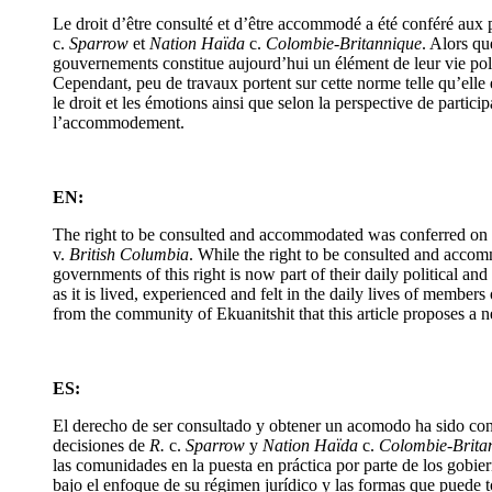
Le droit d’être consulté et d’être accommodé a été conféré aux 
c.
Sparrow
et
Nation Haïda
c.
Colombie-Britannique
. Alors qu
gouvernements constitue aujourd’hui un élément de leur vie poli
Cependant, peu de travaux portent sur cette norme telle qu’elle
le droit et les émotions ainsi que selon la perspective de partic
l’accommodement.
EN:
The right to be consulted and accommodated was conferred on 
v.
British Columbia
. While the right to be consulted and accom
governments of this right is now part of their daily political an
as it is lived, experienced and felt in the daily lives of membe
from the community of Ekuanitshit that this article proposes a n
ES:
El derecho de ser consultado y obtener un acomodo ha sido conf
decisiones de
R.
c.
Sparrow
y
Nation Haïda
c.
Colombie-Brita
las comunidades en la puesta en práctica por parte de los gobie
bajo el enfoque de su régimen jurídico y las formas que puede to