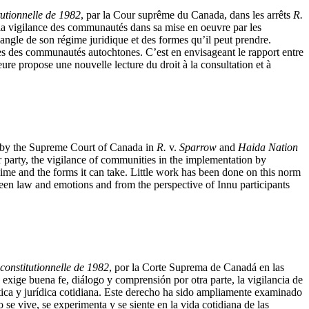
tutionnelle de 1982
, par la Cour suprême du Canada, dans les arrêts
R.
, la vigilance des communautés dans sa mise en oeuvre par les
angle de son régime juridique et des formes qu’il peut prendre.
res des communautés autochtones. C’est en envisageant le rapport entre
eure propose une nouvelle lecture du droit à la consultation et à
 by the Supreme Court of Canada in
R.
v.
Sparrow
and
Haida Nation
 party, the vigilance of communities in the implementation by
regime and the forms it can take. Little work has been done on this norm
tween law and emotions and from the perspective of Innu participants
 constitutionnelle de 1982
, por la Corte Suprema de Canadá en las
exige buena fe, diálogo y comprensión por otra parte, la vigilancia de
ítica y jurídica cotidiana. Este derecho ha sido ampliamente examinado
se vive, se experimenta y se siente en la vida cotidiana de las