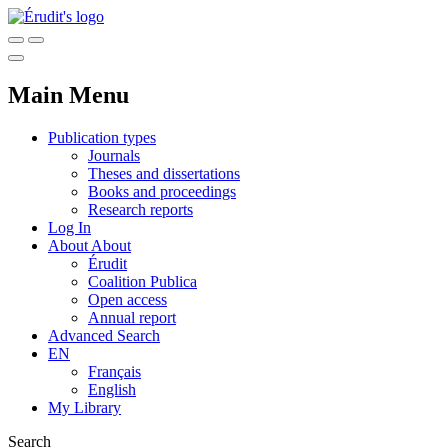
Main Menu
Publication types
Journals
Theses and dissertations
Books and proceedings
Research reports
Log In
About
About
Érudit
Coalition Publica
Open access
Annual report
Advanced Search
EN
Français
English
My Library
Search