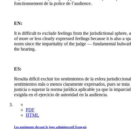
fonctionnement de la police de l’audience.
EN:
It is difficult to exclude feelings from the jurisdictional spher
of more or less clearly expressed feelings because it is also a
norm since the impartiality of the judge — fundamental bulwark a
the hearing.
ES:
Resulta difícil excluir los sentimientos de la esfera jurisdicci
sentimientos más o menos claramente expresados, pues se trata 
justicia o superar la norma jurídica aplicable ya que la imparci
exigida en el ejercicio de autoridad en la audiencia.
PDF
HTML
Les sentiments devant le juge administratif français