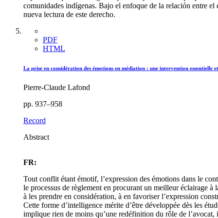
comunidades indígenas. Bajo el enfoque de la relación entre el 
nueva lectura de este derecho.
PDF
HTML
La prise en considération des émotions en médiation : une intervention essentielle et
Pierre-Claude Lafond
pp. 937–958
Record
Abstract
FR:
Tout conflit étant émotif, l’expression des émotions dans le co
le processus de règlement en procurant un meilleur éclairage à la
à les prendre en considération, à en favoriser l’expression constr
Cette forme d’intelligence mérite d’être développée dès les étu
implique rien de moins qu’une redéfinition du rôle de l’avocat, i