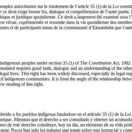
peuples autochtones sur le fondement de l’article 35 (1) de la
Loi consti
e ce droit exige bonne foi, dialogue et compréhension de l’autre partie
tique et juridique quotidienne. Ce droit a largement été examiné sous l’
 est vécue, expérimentée et ressentie dans la vie quotidienne des memb
ipantes et de participants innus de la communauté d’Ekuanitshit que l’aut
indigenous peoples under section 35 (1) of The
Constitution Act
, 1982
modated requires good faith, dialogue and an understanding of the other
d legal lives. This right has been widely discussed, especially its legal 
rs of indigenous communities. It is from the angle of the relationship be
ew reading of this right.
erido a los pueblos indígenas basándose en el artículo 35 (1) de la
Loi
nnique
. Mientras que el derecho a ser consultado y obtener un acomodo 
rnos de este derecho constituye, hoy en día, un elemento de su vida pol
mar. Pocos han sido los trabajos que tratan sobre esta norma tal y como 