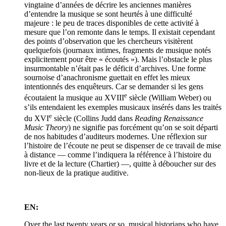
vingtaine d’années de décrire les anciennes manières
d’entendre la musique se sont heurtés à une difficulté
majeure : le peu de traces disponibles de cette activité à
mesure que l’on remonte dans le temps. Il existait cependant
des points d’observation que les chercheurs visitèrent
quelquefois (journaux intimes, fragments de musique notés
explicitement pour être « écoutés »). Mais l’obstacle le plus
insurmontable n’était pas le déficit d’archives. Une forme
sournoise d’anachronisme guettait en effet les mieux
intentionnés des enquêteurs. Car se demander si les gens
e
écoutaient la musique au XVIII
siècle (William Weber) ou
s’ils entendaient les exemples musicaux insérés dans les traités
e
du XVI
siècle (Collins Judd dans
Reading Renaissance
Music Theory
) ne signifie pas forcément qu’on se soit départi
de nos habitudes d’auditeurs modernes. Une réflexion sur
l’histoire de l’écoute ne peut se dispenser de ce travail de mise
à distance — comme l’indiquera la référence à l’histoire du
livre et de la lecture (Chartier) —, quitte à déboucher sur des
non-lieux de la pratique auditive.
EN:
Over the last twenty years or so, musical historians who have