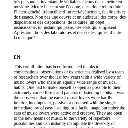
très personnel, inventant de véritables façons de se mettre en
musique. Mettre l’accent sur l’écoute, c’est donc réintroduire
l’hétérogénéité irréductible d’un réel-événement, fait de plis et
de tissages. Non pas une oeuvre et un auditeur : des corps, des
dispositifs et des dispositions, de la durée, un objet
insaisissable, un instant qui passe, des états qui surgissent.
Après tout, hors des laboratoires et des écoles, qu’est d’autre
la musique?
EN:
This contribution has been formulated thanks to
conversations, observations or experiences realised by a team
of researchers over the last few years with a wide variety of
music lovers who share an equally wide range of musical
habits. One had to make oneself as open as possible to their
extremely varied forms and patterns of listening habits. It was
thus observed that the ears of music lovers were hardly
inferior, incompetent, passive or obsessed with the single
immediate joy of easy listening or a facile image but rather the
ears of music lovers were active and creative. They are open
to the new means of music, to the variety of repertoire
possibilities and can instantly manipulate the diversity of