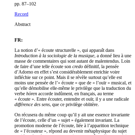
pp. 87–102
Record
Abstract
FR:
La notion d’« écoute structurelle », qui apparaît dans
Introduction à la sociologie de la musique
, a donné lieu à une
masse de commentaires qui sont autant de malentendus. Loin
de faire d’une telle écoute son
credo
définitif, la pensée
d’Adorno en effet s’est considérablement enrichie voire
infléchie sur ce point. Mais il se révèle surtout qu’elle est
moins une pensée de l’« écoute » que de « l’ouïr » musical, et
qu’elle démobilise elle-même le privilège que la traduction du
verbe
hören
accorde indûment, en français, au terme
« écoute ». Entre écouter, entendre et ouïr, il y a une radicale
différence des sens
, que ce privilège oblitère.
On récusera du même coup qu’il y ait une essence invariante
de l’écoute, celle d’un « sujet » également invariant. La
promotion moderne de l’écoute, liée à l’apparition technique
de « l’écouteur », répond au devenir métaphysique du sujet