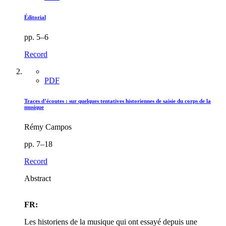
Éditorial
pp. 5–6
Record
PDF
Traces d’écoutes : sur quelques tentatives historiennes de saisie du corps de la
musique
Rémy Campos
pp. 7–18
Record
Abstract
FR:
Les historiens de la musique qui ont essayé depuis une