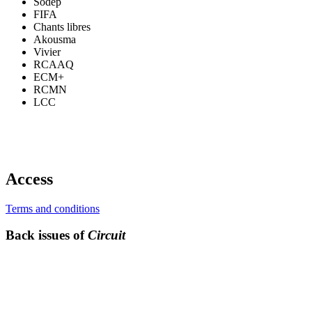
Sodep
FIFA
Chants libres
Akousma
Vivier
RCAAQ
ECM+
RCMN
LCC
Access
Terms and conditions
Back issues of
Circuit