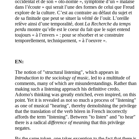
occidental et de son « oto-nomie », symptôme d’un « malaise
dans l’écoute » qui serait l’une des formes de celui que Freud
explore de la culture. C’est au contraire au défaut du sujet et
de sa finitude que peut se situer la vérité de l’ouïr. L’oreille
relève ainsi d’une temporalité, dont
La Recherche du temps
perdu
montre qu’elle est le coeur du fait que le sujet entend
toujours « à l’envers » : pour se résorber et se construire
temporellement, techniquement, « à l’oeuvre ».
EN:
The notion of "structural listening", which appears in
Introduction to the sociology of music
, led to a multitude of
comments, many of which are misunderstandings. Rather than
making such a listening approach his definitive credo,
Adorno's thinking was greatly enriched, even inspired, on this
point. Yet it is revealed as not so much a process of "listening"
as one of musical "hearing", thereby demolishing the privilege
that the translation of the verb hören in French incorrectly
affords the term "listening". Between "to listen" and "to hear"
there is a radical
difference of meaning
that this privilege
negates.
By the same token, one takes exception to the fact that there is