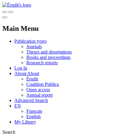
Main Menu
Publication types
Journals
Theses and dissertations
Books and proceedings
Research reports
Log In
About
About
Érudit
Coalition Publica
Open access
Annual report
Advanced Search
EN
Français
English
My Library
Search