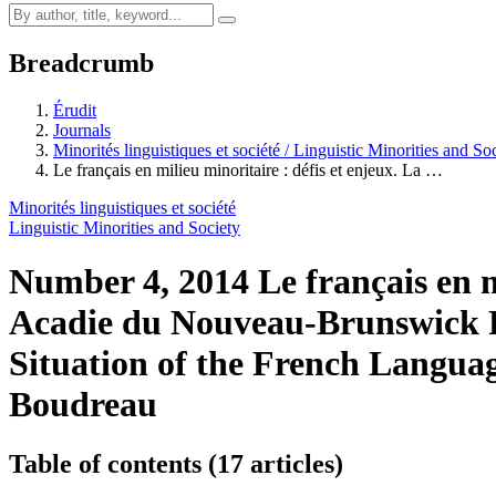
Breadcrumb
Érudit
Journals
Minorités linguistiques et société / Linguistic Minorities and So
Le français en milieu minoritaire : défis et enjeux. La …
Minorités linguistiques et société
Linguistic Minorities and Society
Number 4, 2014
Le français en m
Acadie du Nouveau-Brunswick
Situation of the French Langua
Boudreau
Table of contents (17 articles)