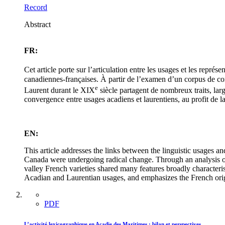
Record
Abstract
FR:
Cet article porte sur l’articulation entre les usages et les rep
canadiennes-françaises. À partir de l’examen d’un corpus de cor
e
Laurent durant le XIX
siècle partagent de nombreux traits, lar
convergence entre usages acadiens et laurentiens, au profit de la 
EN:
This article addresses the links between the linguistic usages a
Canada were undergoing radical change. Through an analysis of
valley French varieties shared many features broadly character
Acadian and Laurentian usages, and emphasizes the French orig
PDF
L’activité lexicographique en Acadie des Maritimes : bilan et perspectives