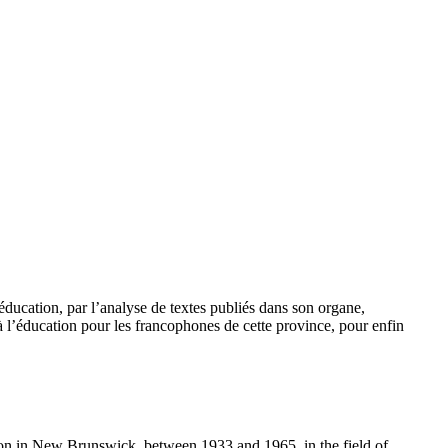
ducation, par l’analyse de textes publiés dans son organe,
à l’éducation pour les francophones de cette province, pour enfin
tion in New Brunswick, between 1933 and 1965, in the field of