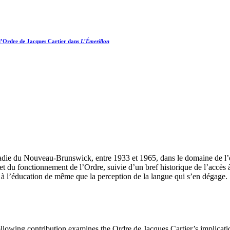
 l’Ordre de Jacques Cartier dans
L
’
Émerillon
Acadie du Nouveau-Brunswick, entre 1933 et 1965, dans le domaine de l’é
et du fonctionnement de l’Ordre, suivie d’un bref historique de l’accès 
it à l’éducation de même que la perception de la langue qui s’en dégage.
following contribution examines the Ordre de Jacques Cartier’s implica