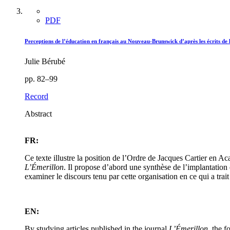
PDF
Perceptions de l’éducation en français au Nouveau-Brunswick d’après les écrits de
Julie Bérubé
pp. 82–99
Record
Abstract
FR:
Ce texte illustre la position de l’Ordre de Jacques Cartier en 
L’Émerillon
. Il propose d’abord une synthèse de l’implantation 
examiner le discours tenu par cette organisation en ce qui a tra
EN:
By studying articles published in the journal
L’Émerillon
, the 