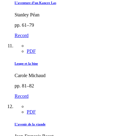
L’aventure d’un Kancre Las
Stanley Péan
pp. 61–79
Record
PDF
Loupe et la bine
Carole Michaud
pp. 81–82
Record
PDF
L’avenir de la viande