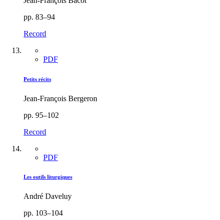
Jean-François Bacot
pp. 83–94
Record
PDF
Petits récits
Jean-François Bergeron
pp. 95–102
Record
PDF
Les outils liturgiques
André Daveluy
pp. 103–104