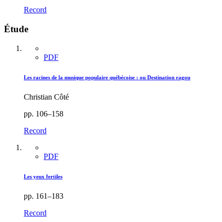
Record
Étude
PDF
Les racines de la musique populaire québécoise : ou Destination ragou
Christian Côté
pp. 106–158
Record
PDF
Les yeux fertiles
pp. 161–183
Record