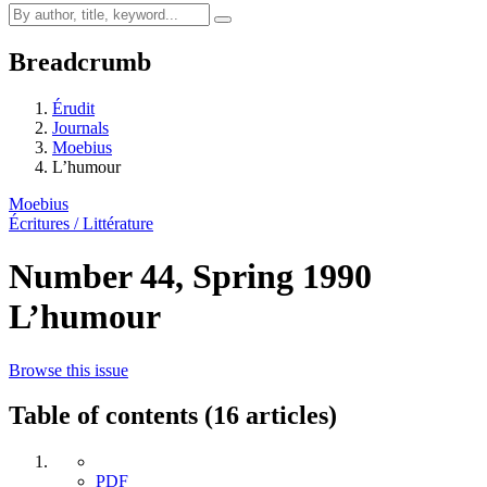
Breadcrumb
Érudit
Journals
Moebius
L’humour
Moebius
Écritures / Littérature
Number 44, Spring 1990
L’humour
Browse this issue
Table of contents (16 articles)
PDF