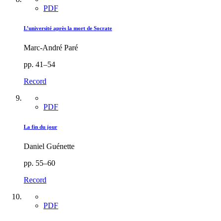
PDF
L’université après la mort de Socrate
Marc-André Paré
pp. 41–54
Record
PDF
La fin du jour
Daniel Guénette
pp. 55–60
Record
PDF