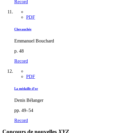
Record
PDF
Chevauchée
Emmanuel Bouchard
p. 48
Record
PDF
La médaille d’or
Denis Bélanger
pp. 49–54
Record
Concours de nouvelles
XYZ