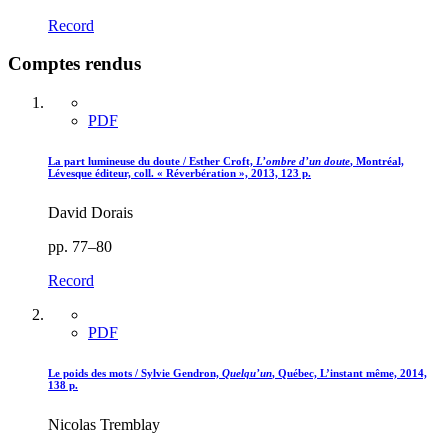
Record
Comptes rendus
PDF
La part lumineuse du doute / Esther Croft,
L’ombre d’un doute
, Montréal,
Lévesque éditeur, coll. « Réverbération », 2013, 123 p.
David Dorais
pp. 77–80
Record
PDF
Le poids des mots / Sylvie Gendron,
Quelqu’un
, Québec, L’instant même, 2014,
138 p.
Nicolas Tremblay