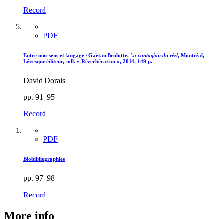
Record
PDF
Entre non-sens et langage / Gaëtan Brulotte,
La contagion du réel
, Montréal,
Lévesque éditeur, coll. « Réverbération », 2014, 149 p.
David Dorais
pp. 91–95
Record
PDF
Biobibliographies
pp. 97–98
Record
More info