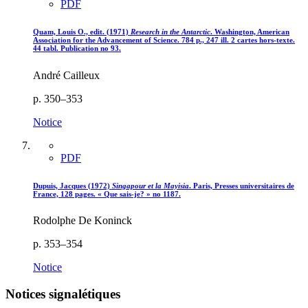
PDF
Quam, Louis O., edit. (1971)
Research in the Antarctic
. Washington, American
Association for the Advancement of Science. 784 p., 247 ill. 2 cartes hors-texte.
44 tabl. Publication no 93.
André Cailleux
p. 350–353
Notice
PDF
Dupuis, Jacques (1972)
Singapour et la Mayisia
. Paris, Presses universitaires de
France, 128 pages. « Que sais-je? » no 1187.
Rodolphe De Koninck
p. 353–354
Notice
Notices signalétiques