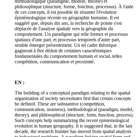
méthodologique (paradigme, modèle, théorie) et
philosophique (structure, forme, fonction, processus). À l'aide
de ces concepts, il est possible de résumer l'évolution
épistémologique récente en géographie humaine. Il est
suggéré que, depuis dix ans, la recherche de pointe s'est
déplacée de l'analyse spatiale vers la géographie du
comportement. Un paradigme qui relie formes et processus
spatiaux d'une part, et processus temporels d'autre part,
semble émerger présentement. Un tel cadre théorique
gagnerait à être déduit de certaines caractéristiques
fondamentales du comportement humain et social, telles
compétition, communication et proximité.
EN :
The building of a conceptual paradigm relating to the spatial
organization of society necessitates first that certain concepts
be defined. These are substantive (competition,
communication, nearness), methodological (paradigm, model,
theory), and philosophical (structure, form, function, process).
Such concepts help summarizing the recent epistemological
evolution in human geography. It is suggested that, in the last
decade, the research frontier has moved from spatial analysis
to behavioral problems. A paradigm linking spatial form and