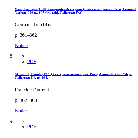
Viers, Georges (1970)
Géographie des régions froides et tempérées
. Paris, Fernand
Nathan. 206 p., 107 fig., tabl. Collection FAC.
Germain Tremblay
p. 361–362
Notice
PDF
Moindrot, Claude (1971)
Les régions britanniques
. Paris, Armand Colin. 256 p.
Collection U2, no 164.
Francine Dumont
p. 362–363
Notice
PDF