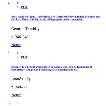
PDF
Pitty, Alistair F. (1971)
Introduction to Geomorphology
. London, Methuen and
Co. Ltd. 526 p., 132 fig., tabl., bibliographie, index, appendice.
Germain Tremblay
p. 346–348
Notice
PDF
Stringer, E.T. (1972),
Foundations of Climatology
. 586 p.
Techniques of
Climatology
, 539 p. San Francisco, W.H. Freeman and Co.
André Hufty
p. 348–350
Notice