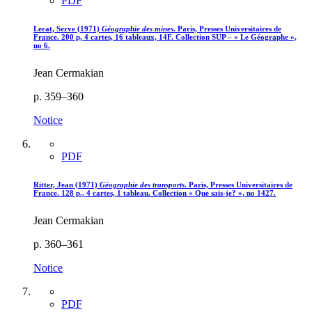
PDF
Lerat, Serve (1971)
Géographie des mines
. Paris, Presses Universitaires de
France. 200 p, 4 cartes, 16 tableaux, 14F. Collection SUP – « Le Géographe »,
no 6.
Jean Cermakian
p. 359–360
Notice
PDF
Ritter, Jean (1971)
Géographie des transports
. Paris, Presses Universitaires de
France. 128 p., 4 cartes, 1 tableau. Collection « Que sais-je? », no 1427.
Jean Cermakian
p. 360–361
Notice
PDF