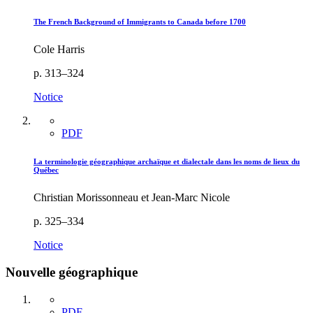
The French Background of Immigrants to Canada before 1700
Cole Harris
p. 313–324
Notice
PDF
La terminologie géographique archaïque et dialectale dans les noms de lieux du
Québec
Christian Morissonneau et Jean-Marc Nicole
p. 325–334
Notice
Nouvelle géographique
PDF