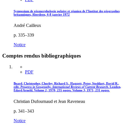
Symposium de géomorphologie polaire et réunion de l’Institut des géographes
britanniques, Aberdeen, 4-8 janvier 1972
André Cailleux
p. 335–339
Notice
Comptes rendus bibliographiques
PDF
Board, Christopher, Chorley, Richard S., Haggett, Peter, Stoddart, David R.,
edit.
Progress in Geography. International Reviews of Current Research
. London,
Edard Arnold. Volume 2, 1970, 235 pages. Volume 3, 1971, 231 pages.
Christian Dufournaud et Jean Raveneau
p. 341–343
Notice