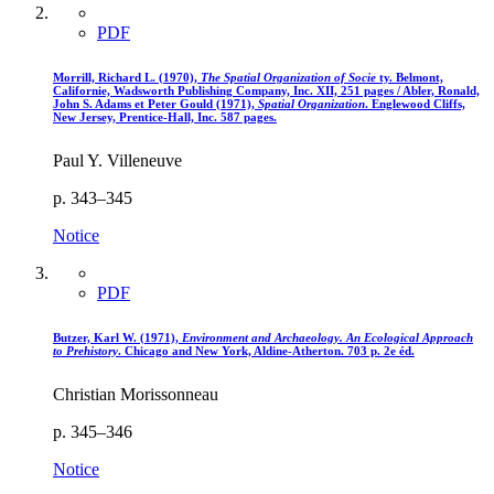
PDF
Morrill, Richard L. (1970),
The Spatial Organization of Socie
ty. Belmont,
Californie, Wadsworth Publishing Company, Inc. XII, 251 pages / Abler, Ronald,
John S. Adams et Peter Gould (1971),
Spatial Organization
. Englewood Cliffs,
New Jersey, Prentice-Hall, Inc. 587 pages.
Paul Y. Villeneuve
p. 343–345
Notice
PDF
Butzer, Karl W. (1971),
Environment and Archaeology. An Ecological Approach
to Prehistory
. Chicago and New York, Aldine-Atherton. 703 p. 2e éd.
Christian Morissonneau
p. 345–346
Notice