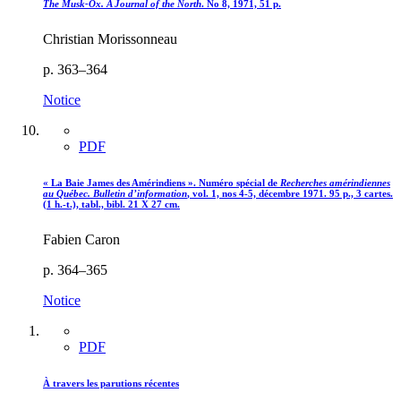
The Musk-Ox. A Journal of the North
. No 8, 1971, 51 p.
Christian Morissonneau
p. 363–364
Notice
PDF
« La Baie James des Amérindiens ». Numéro spécial de
Recherches amérindiennes
au Québec. Bulletin d’information
, vol. 1, nos 4-5, décembre 1971. 95 p., 3 cartes.
(1 h.-t.), tabl., bibl. 21 X 27 cm.
Fabien Caron
p. 364–365
Notice
PDF
À travers les parutions récentes