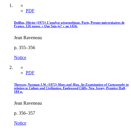
PDF
Dollfus, Olivier (1971)
L’analyse géographique
. Paris, Presses universitaires de
France. 126 pages. « Que Sais-je? » no 1456.
Jean Raveneau
p. 355–356
Notice
PDF
Thrower, Norman J.W. (1972)
Maps and Man. An Examination of Cartography in
relation to Culture and Civilization
. Englewood Cliffs, New Jersey, Prentice Hall,
184 p.
Jean Raveneau
p. 356–357
Notice