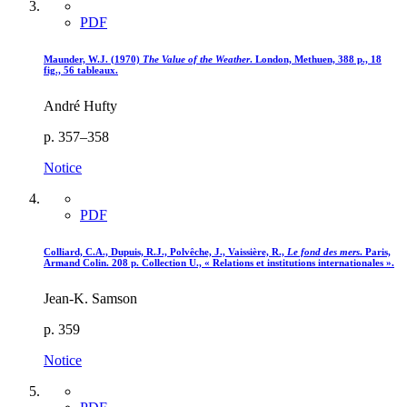
PDF
Maunder, W.J. (1970)
The Value of the Weather
. London, Methuen, 388 p., 18
fig., 56 tableaux.
André Hufty
p. 357–358
Notice
PDF
Colliard, C.A., Dupuis, R.J., Polvêche, J., Vaissière, R.,
Le fond des mers
. Paris,
Armand Colin. 208 p. Collection U., « Relations et institutions internationales ».
Jean-K. Samson
p. 359
Notice