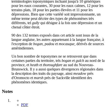
terminologies toponymiques incluant jusqu'à 10 génériques
pour les eaux courantes, 30 pour les eaux calmes, 12 pour les
terrains plats, 18 pour les parties élevées et 11 pour les
dépressions. Bien que cette variété soit impressionnante, un
même terme peut décrire des types de phénomènes très
différents, tel
gully
qui désigne à la fois une dépression et un
chenal côtier étroit.
90 des 132 termes exposés dans cet article sont issus de la
langue anglaise, les autres appartenant à la langue française, à
l'exception de
bogan, padou
et
mocauque,
dérivés de sources
amérindiennes.
Un bon nombre de toponymes ne se retrouvent que dans
certaines parties du territoire, tels
bogan
et
gulch
au nord de la
province, et
heath
et
thoroughfare
au sud du Nouveau-
Brunswick. Il y a aussi quelques divergences régionales dans
la description des traits du paysage, ainsi
meadow
près
d'Oromocto et
marsh
près de Sackville identifient des
phénomènes identiques.
Notes
PDF