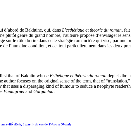
ui d’abord de Bakhtine, qui, dans
L’esthétique et théorie du roman
, fai
ame plutôt genre du grand nombre, l’auteure propose d’envisager le sens o
oge sur le rôle du rire dans cette stratégie romancière qui vise, par une 
e de l’humaine condition, et ce, tout particulièrement dans les deux pr
 first that of Bakhtin whose
Esthétique et théorie du roman
depicts the n
e author focuses on the original sense of the term, that of “translation,”
tegy that uses a disparaging kind of humour to seduce a neophyte readers
es
Pantagruel
and
Gargantua
.
e
n au
xviii
siècle, à partir du cas de
Tristram Shandy