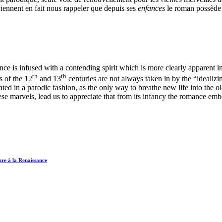
iennent en fait nous rappeler que depuis ses
enfances
le roman possède l
 is infused with a contending spirit which is more clearly apparent in
th
th
s of the
12
and
13
centuries are not always taken in by the “idealizi
d in a parodic fashion, as the only way to breathe new life into the old
 marvels, lead us to appreciate that from its infancy the romance embodi
ure à la Renaissance