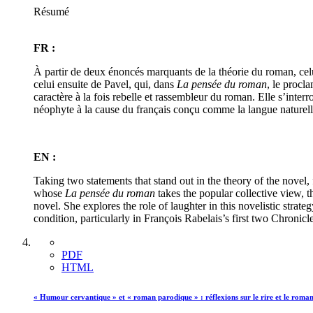
Résumé
FR :
À partir de deux énoncés marquants de la théorie du roman, cel
celui ensuite de Pavel, qui, dans
La pensée du roman
, le procl
caractère à la fois rebelle et rassembleur du roman. Elle s’interr
néophyte à la cause du français conçu comme la langue naturell
EN :
Taking two statements that stand out in the theory of the novel,
whose
La pensée du roman
takes the popular collective view, th
novel. She explores the role of laughter in this novelistic stra
condition, particularly in François Rabelais’s first two Chronicl
PDF
HTML
« Humour cervantique » et « roman parodique » : réflexions sur le rire et le roma