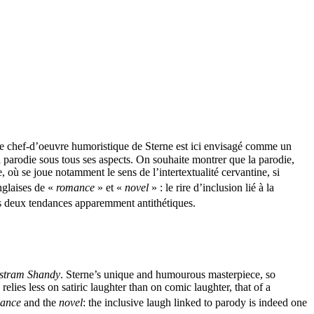
Le chef-d’oeuvre humoristique de Sterne est ici envisagé comme un
a parodie sous tous ses aspects. On souhaite montrer que la parodie,
, où se joue notamment le sens de l’intertextualité cervantine, si
anglaises de «
romance
» et «
novel
» : le rire d’inclusion lié à la
es deux tendances apparemment antithétiques.
istram Shandy
. Sterne’s unique and humourous masterpiece, so
relies less on satiric laughter than on comic laughter, that of a
ance
and the
novel
: the inclusive laugh linked to parody is indeed one