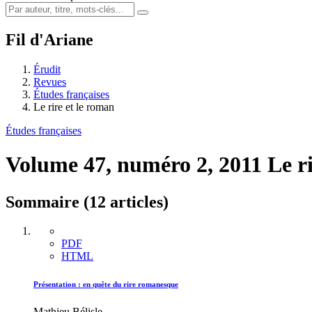
Fil d'Ariane
Érudit
Revues
Études françaises
Le rire et le roman
Études françaises
Volume 47, numéro 2, 2011
Le r
Sommaire (12 articles)
PDF
HTML
Présentation : en quête du rire romanesque
Mathieu Bélisle