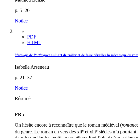
p. 5–20
Notice
PDF
HTML
Meraugis de Portlesguez
ou l’art de railler et de faire dérailler la mécanique du ro
Isabelle Arseneau
p. 21–37
Notice
Résumé
FR :
On hésite encore à reconnaître que le roman médiéval (
romanc
e
e
du genre. Le roman en vers des
xii
et
xiii
siècles n’a pourtant
dans lesquelles les motifs merveilleux font l’objet d’un traitem