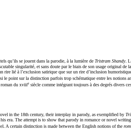
tels qu’ils se jouent dans la parodie, à la lumière de
Tristram Shandy
. 
able singularité, et sans doute par le biais de son usage original de l
rire lié à l’exclusion satirique que sur un rire d’inclusion humoristique
ussi le point sur la distinction parfois trop schématique entre les notions 
e
du roman du
xviii
siècle comme intégrant toujours à des degrés divers c
novel in the
18
th century, their interplay in parody, as exemplified by
Tr
f his era. The attempt is to show that parody in romance or novel writing 
l. A certain distinction is made between the English notions of the
rom