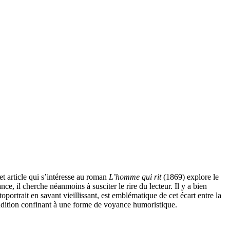
et article qui s’intéresse au roman
L’homme qui rit
(
1869
) explore le
e, il cherche néanmoins à susciter le rire du lecteur. Il y a bien
ortrait en savant vieillissant, est emblématique de cet écart entre la
 érudition confinant à une forme de voyance humoristique.