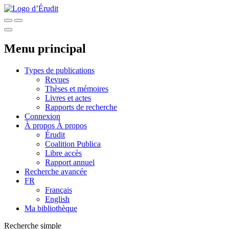
Menu principal
Types de publications
Revues
Thèses et mémoires
Livres et actes
Rapports de recherche
Connexion
À propos
À propos
Érudit
Coalition Publica
Libre accès
Rapport annuel
Recherche avancée
FR
Français
English
Ma bibliothèque
Recherche simple