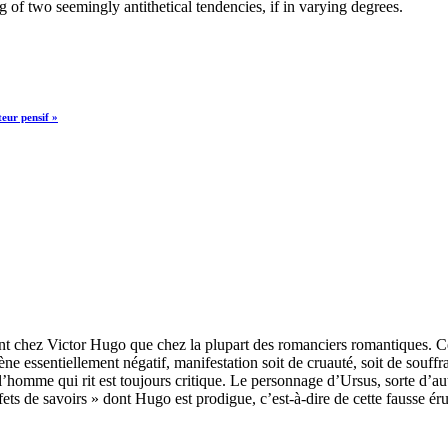
 of two seemingly antithetical tendencies, if in varying degrees.
teur pensif »
s tant chez Victor Hugo que chez la plupart des romanciers romantiques. C
essentiellement négatif, manifestation soit de cruauté, soit de souffranc
omme qui rit est toujours critique. Le personnage d’Ursus, sorte d’autop
effets de savoirs » dont Hugo est prodigue, c’est-à-dire de cette fausse