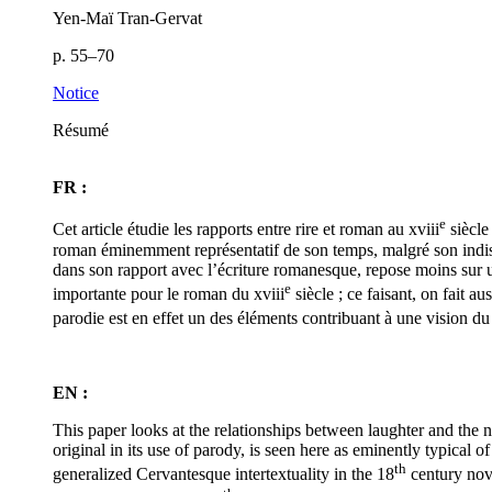
Yen-Maï Tran-Gervat
p. 55–70
Notice
Résumé
FR :
e
Cet article étudie les rapports entre rire et roman au
xviii
siècle 
roman éminemment représentatif de son temps, malgré son indiscut
dans son rapport avec l’écriture romanesque, repose moins sur un 
e
importante pour le roman du
xviii
siècle ; ce faisant, on fait a
parodie est en effet un des éléments contribuant à une vision 
EN :
This paper looks at the relationships between laughter and the 
original in its use of parody, is seen here as eminently typical o
th
generalized Cervantesque intertextuality in the
18
century nove