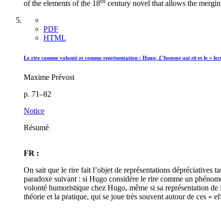
th
of the elements of the
18
century novel that allows the merging
PDF
HTML
Le rire comme volonté et comme représentation :
H
ugo,
L’homme qui rit
et le « lec
Maxime Prévost
p. 71–82
Notice
Résumé
FR :
On sait que le rire fait l’objet de représentations dépréciative
paradoxe suivant : si Hugo considère le rire comme un phénomène 
volonté humoristique chez Hugo, même si sa représentation de l’h
théorie et la pratique, qui se joue très souvent autour de ces « 