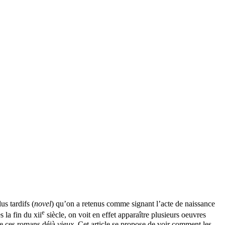
s tardifs (
novel
) qu’on a retenus comme signant l’acte de naissance
e
s la fin du
xii
siècle, on voit en effet apparaître plusieurs oeuvres
de ces romans déjà
vieux
. Cet article se propose de voir comment les