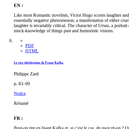
EN :
Like most Romantic novelists, Victor Hugo scorns laughter and
essentially negative phenomenon, a manifestation of either cruel
laughter is invariably critical. The character of Ursus, a portrai
mock-knowledge of things past and humoristic visions.
PDF
HTML
Le rire théologique de Franz Kafka
Philippe Zard
p. 83–99
Notice
Résumé
FR :
Peut-on rire en lisant Kafka et, si c’est le cas, de quoi rit-on ?