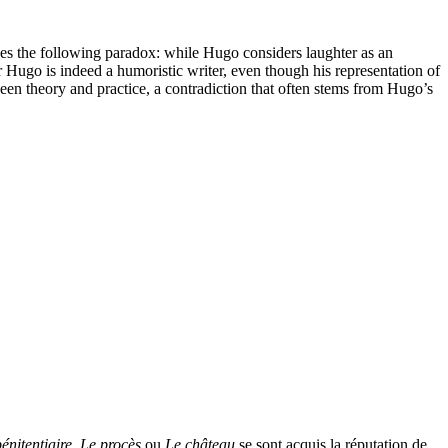
zes the following paradox: while Hugo considers laughter as an
or Hugo is indeed a humoristic writer, even though his representation of
etween theory and practice, a contradiction that often stems from Hugo’s
énitentiaire
,
Le procès
ou
Le château
se sont acquis la réputation de