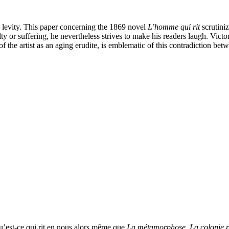
 levity. This paper concerning the
1869
novel
L’homme qui rit
scrutini
ty or suffering, he nevertheless strives to make his readers laugh. Vict
t of the artist as an aging erudite, is emblematic of this contradiction b
 Qu’est-ce qui rit en nous alors même que
La métamorphose
,
La colonie p