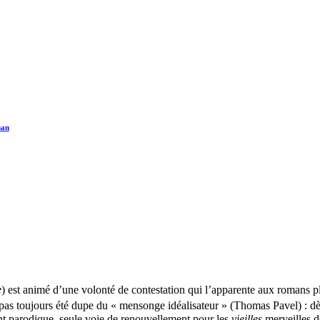
man
e
) est animé d’une volonté de contestation qui l’apparente aux romans plu
 pas toujours été dupe du « mensonge idéalisateur » (Thomas Pavel) : dè
ent parodique, seule voie de renouvellement pour les
vieilles
merveilles 