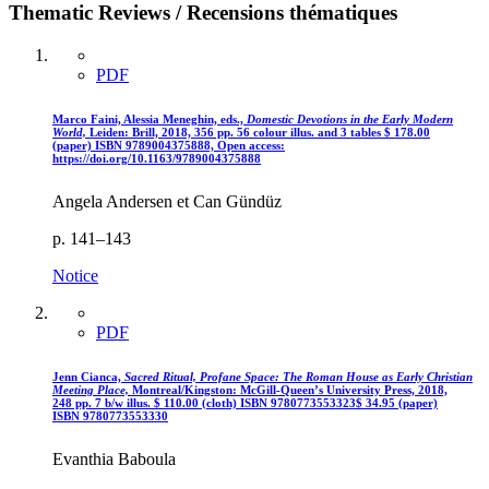
Thematic Reviews / Recensions thématiques
PDF
Marco Faini, Alessia Meneghin, eds.,
Domestic Devotions in the Early Modern
World,
Leiden: Brill, 2018, 356 pp. 56 colour illus. and 3 tables
$
178.00
(paper)
ISBN 9789004375888,
Open access:
https://doi.org/10.1163/9789004375888
Angela Andersen et Can Gündüz
p. 141–143
Notice
PDF
Jenn Cianca,
Sacred Ritual, Profane Space: The Roman House as Early Christian
Meeting Place,
Montreal/Kingston: McGill-Queen’s University Press, 2018,
248 pp. 7 b/w illus.
$
110.00 (cloth)
ISBN 9780773553323
$
34.95 (paper)
ISBN 9780773553330
Evanthia Baboula