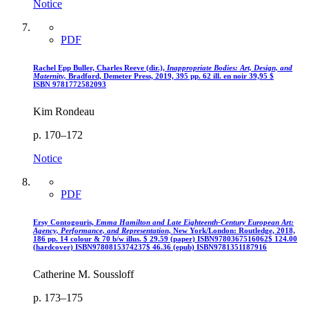
Notice
PDF
Rachel Epp Buller, Charles Reeve (dir.),
Inappropriate Bodies: Art, Design, and
Maternity,
Bradford, Demeter Press, 2019, 395 pp. 62 ill. en noir 39,95
$
ISBN 9781772582093
Kim Rondeau
p. 170–172
Notice
PDF
Ersy Contogouris,
Emma Hamilton and Late Eighteenth-Century European Art:
Agency, Performance, and Representation,
New York/London: Routledge, 2018,
186 pp. 14 colour & 70 b/w illus.
$
29.59 (paper)
ISBN
9780367516062
$
124.00
(hardcover)
ISBN
9780815374237
$
46.36 (epub)
ISBN
9781351187916
Catherine M. Soussloff
p. 173–175