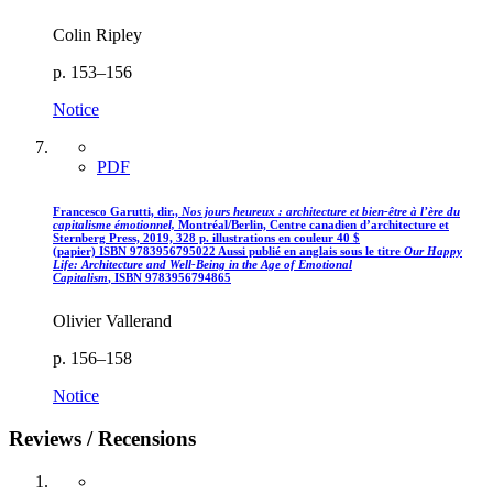
Colin Ripley
p. 153–156
Notice
PDF
Francesco Garutti, dir.,
Nos jours heureux : architecture et bien-être à l’ère du
capitalisme émotionnel,
Montréal/Berlin, Centre canadien d’architecture et
Sternberg Press, 2019, 328 p. illustrations en couleur 40
$
(papier)
ISBN 9783956795022
Aussi publié en anglais sous le titre
Our Happy
Life: Architecture and Well-Being in the Age of Emotional
Capitalism
,
ISBN 9783956794865
Olivier Vallerand
p. 156–158
Notice
Reviews / Recensions