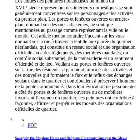
Les études des peintures hollandaises du milieu du
e
XVII
siècle représentant des intérieurs domestiques se sont
généralement concentrées sur les personnages et les activités
du premier plan. Les portes et fenêtres ouvertes en arrière-
plan, donnant sur des rues adjacentes, ne sont que
mentionnées au passage comme représentant la ville ou le
monde. Cet article met au contraire l’accent sur les vues
donnant sur la rue à travers la lentille inexplorée du quartier
néerlandais, qui constitue un réseau social et une organisation
officielle avec des règlements, des membres mandatés, un
contrôle social substantiel, de la camaraderie et un sentiment
d’identité et de lieu. Veillant aux portes et fenêtres ouvertes
sur la rue, les résidents se gardaient informés des activités et
des nouvelles qui formaient le flux et le reflux des échanges
sociaux dans le quartier et contribuaient à préserver l’honneur
de la petite communauté. Dans leur évocation de personnages
à côté de portes et de fenêtres ouvertes ou de mobiliers
favorisant l’examen du quartier, ces peintures ont contribué à
façonner, affirmer et perpétuer les moeurs des organisations
officielles de quartier.
PDF
Sweeping the Meydan: Home and Religious Ceremony Amongst the Alevis