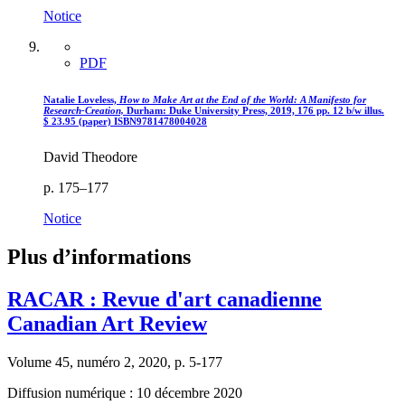
Notice
PDF
Natalie Loveless,
How to Make Art at the End of the World: A Manifesto for
Research-Creation,
Durham: Duke University Press, 2019, 176 pp. 12 b/w illus.
$
23.95 (paper)
ISBN
9781478004028
David Theodore
p. 175–177
Notice
Plus d’informations
RACAR : Revue d'art canadienne
Canadian Art Review
Volume 45, numéro 2, 2020, p. 5-177
Diffusion numérique : 10 décembre 2020