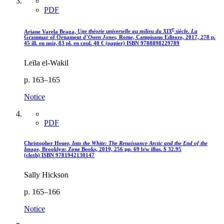
PDF
e
Ariane Varela Braga,
Une théorie universelle au milieu du
XIX
siècle. La
Grammar of Ornament
d’Owen Jones,
Rome, Campisano Editore, 2017, 278 p.
45 ill. en noir, 83 pl. en coul. 40
€
(papier)
ISBN 9788898229789
Leïla el-Wakil
p. 163–165
Notice
PDF
Christopher Heuer,
Into the White: The Renaissance Arctic and the End of the
Image,
Brooklyn: Zone Books, 2019, 256 pp. 69 b/w illus.
$
32.95
(cloth)
ISBN 9781942130147
Sally Hickson
p. 165–166
Notice