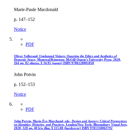
Marie-Paule Macdonald
p. 147–152
Notice
PDF
Oliver Vallerand,
Unplanned Visitors: Queering the Ethics and Aesthetics of
Domestic Space,
Montreal/Kingston: McGill-Queen’s University Press, 2020,
264 pp. 82 photos.
$
34.95 (paper)
ISBN 9780228001850
John Potvin
p. 152–153
Notice
PDF
John Potvin, Marie-Ève Marchand, eds.,
Design and Agency: Critical Perspectives
on Identities, Histories, and Practices,
London/New York: Bloomsbury Visual Arts,
2020, 328 pp. 40 b/w illus.
$
115.00 (hardcover)
ISBN 9781350063792