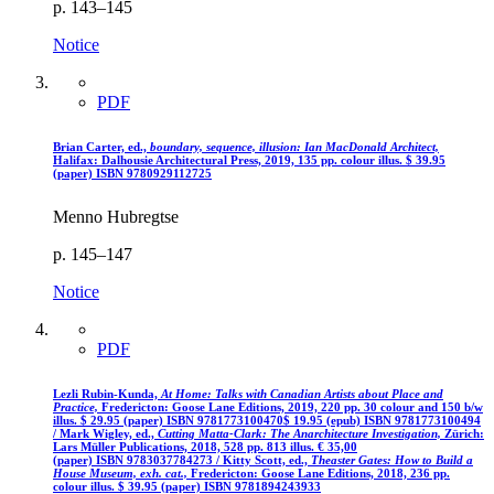
p. 143–145
Notice
PDF
Brian Carter, ed.,
boundary, sequence, illusion: Ian MacDonald Architect,
Halifax: Dalhousie Architectural Press, 2019, 135 pp. colour illus.
$
39.95
(paper)
ISBN 9780929112725
Menno Hubregtse
p. 145–147
Notice
PDF
Lezli Rubin-Kunda,
At Home: Talks with Canadian Artists about Place and
Practice,
Fredericton: Goose Lane Editions, 2019, 220 pp. 30 colour and 150 b/w
illus.
$
29.95 (paper)
ISBN 9781773100470
$
19.95 (epub)
ISBN 9781773100494
/ Mark Wigley, ed.,
Cutting Matta-Clark: The Anarchitecture Investigation,
Zürich:
Lars Müller Publications, 2018, 528 pp. 813 illus.
€
35,00
(paper)
ISBN 9783037784273
/ Kitty Scott, ed.,
Theaster Gates: How to Build a
House Museum, exh. cat.,
Fredericton: Goose Lane Editions, 2018, 236 pp.
colour illus.
$
39.95 (paper)
ISBN 9781894243933