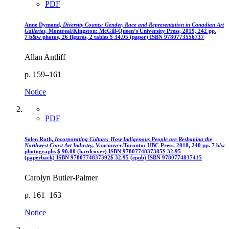
PDF
Anne Dymond,
Diversity Counts: Gender, Race and Representation in Canadian Art
Galleries,
Montreal/Kingston: McGill-Queen’s University Press, 2019, 242 pp.
7 b&w photos, 26 figures, 2 tables
$
34.95 (paper)
ISBN 9780773556737
Allan Antliff
p. 159–161
Notice
PDF
Solen Roth,
Incorporating Culture: How Indigenous People are Reshaping the
Northwest Coast Art Industry,
Vancouver/Toronto: UBC Press, 2018, 240 pp. 7 b/w
photographs
$
90.00 (hardcover)
ISBN 9780774837385
$
32.95
(paperback)
ISBN 9780774837392
$
32.95 (epub)
ISBN 9780774837415
Carolyn Butler-Palmer
p. 161–163
Notice