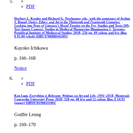
PDF
Herbert L. Kessler and Richard G. Newhauser, eds., with the assistance of Arthur
J. Russel,
Optics, Ethics, and Art in the Thirteenth and Fourteenth Centuries:
Looking into Peter of Limoges’s Moral Treatise on the Eye,
Studies and Texts 209;
Text Image Context: Studies in Medieval Manuscript Illumination 5, Toronto:
Pontifical Institute of Mediaeval Studies, 2018, 226 pp. 49 colour and b/w illus.
$
95.00 (cloth)
ISBN 9780888442093
Kayoko Ichikawa
p. 166–168
Notice
PDF
Ken Lum,
Everything is Relevant: Writings on Art and Life, 1991–2018,
Montreal:
Concordia University Press, 2020, 320 pp. 48 b/w and 12 colour illus.
$
54.95
(paper)
ISBN
9781988111001
Godfre Leung
p. 169–170