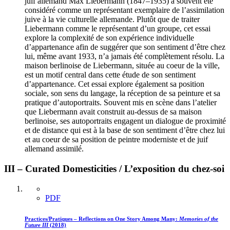
juif allemand Max Liebermann (1847–1935) a souvent été
considéré comme un représentant exemplaire de l’assimilation
juive à la vie culturelle allemande. Plutôt que de traiter
Liebermann comme le représentant d’un groupe, cet essai
explore la complexité de son expérience individuelle
d’appartenance afin de suggérer que son sentiment d’être chez
lui, même avant 1933, n’a jamais été complètement résolu. La
maison berlinoise de Liebermann, située au coeur de la ville,
est un motif central dans cette étude de son sentiment
d’appartenance. Cet essai explore également sa position
sociale, son sens du langage, la réception de sa peinture et sa
pratique d’autoportraits. Souvent mis en scène dans l’atelier
que Liebermann avait construit au-dessus de sa maison
berlinoise, ses autoportraits engagent un dialogue de proximité
et de distance qui est à la base de son sentiment d’être chez lui
et au coeur de sa position de peintre moderniste et de juif
allemand assimilé.
III – Curated Domesticities / L’exposition du chez-soi
PDF
Practices/Pratiques – Reflections on One Story Among Many:
Memories of the
Future
III
(2018)