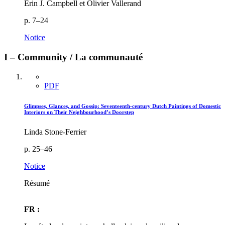
Erin J. Campbell et Olivier Vallerand
p. 7–24
Notice
I – Community / La communauté
PDF
Glimpses, Glances, and Gossip: Seventeenth-century Dutch Paintings of Domestic
Interiors on Their Neighbourhood’s Doorstep
Linda Stone-Ferrier
p. 25–46
Notice
Résumé
FR :