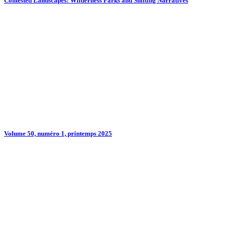
Contested Landscapes: Wilderness Parks and Shifting Narratives
Volume 50, numéro 1, printemps 2025