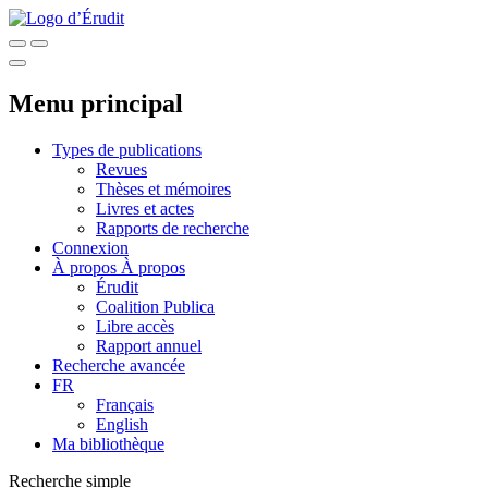
Menu principal
Types de publications
Revues
Thèses et mémoires
Livres et actes
Rapports de recherche
Connexion
À propos
À propos
Érudit
Coalition Publica
Libre accès
Rapport annuel
Recherche avancée
FR
Français
English
Ma bibliothèque
Recherche simple