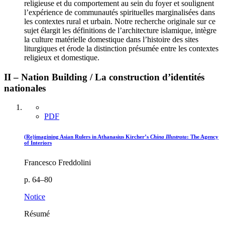
religieuse et du comportement au sein du foyer et soulignent
l’expérience de communautés spirituelles marginalisées dans
les contextes rural et urbain. Notre recherche originale sur ce
sujet élargit les définitions de l’architecture islamique, intègre
la culture matérielle domestique dans l’histoire des sites
liturgiques et érode la distinction présumée entre les contextes
religieux et domestique.
II – Nation Building / La construction d’identités
nationales
PDF
(Re)imagining Asian Rulers in Athanasius Kircher’s
China Illustrata
: The Agency
of Interiors
Francesco Freddolini
p. 64–80
Notice
Résumé