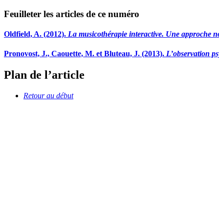
Feuilleter les articles de ce numéro
Oldfield, A. (2012).
La musicothérapie interactive. Une approche nou
Pronovost, J., Caouette, M. et Bluteau, J. (2013).
L’observation ps
Plan de l’article
Retour au début