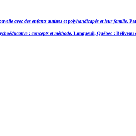
velle avec des enfants autistes et polyhandicapés et leur famille
. Pa
ychoéducative : concepts et méthode
. Longueuil, Québec : Béliveau 