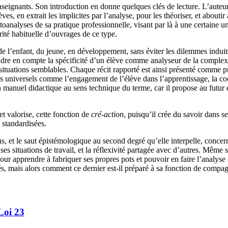
gnants. Son introduction en donne quelques clés de lecture. L’auteur y 
 en extrait les implicites par l’analyse, pour les théoriser, et aboutir à
toanalyses de sa pratique professionnelle, visant par là à une certaine un
arité habituelle d’ouvrages de ce type.
de l’enfant, du jeune, en développement, sans éviter les dilemmes induits
endre en compte la spécificité d’un élève comme analyseur de la complexi
s situations semblables. Chaque récit rapporté est ainsi présenté comme 
mes universels comme l’engagement de l’élève dans l’apprentissage, la coo
anuel didactique au sens technique du terme, car il propose au futur e
t valorise, cette fonction de
cré-action
, puisqu’il crée du savoir dans se
s standardisées.
ns, et le saut épistémologique au second degré qu’elle interpelle, concer
e ses situations de travail, et la réflexivité partagée avec d’autres. Mêm
pour apprendre à fabriquer ses propres pots et pouvoir en faire l’analyse 
és, mais alors comment ce dernier est-il préparé à sa fonction de compa
Loi 23