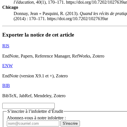
l’éducation
,
40
(1), 170–171. https://doi.org/10.7202/1027639ar
Chicago
Donnay, Jean « Pasquini, R. (2013).
Quand les récits de pratiq
(2014) : 170–171. https://doi.org/10.7202/1027639ar
Exporter la notice de cet article
RIS
EndNote, Papers, Reference Manager, RefWorks, Zotero
ENW
EndNote (version X9.1 et +), Zotero
BIB
BibTeX, JabRef, Mendeley, Zotero
S’inscrire à l’infolettre d’Érudit
Abonnez-vous à notre infolettre :