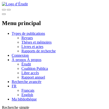
Menu principal
Types de publications
Revues
Thèses et mémoires
Livres et actes
Rapports de recherche
Connexion
À propos
À propos
Érudit
Coalition Publica
Libre accès
Rapport annuel
Recherche avancée
FR
Français
English
Ma bibliothèque
Recherche simple