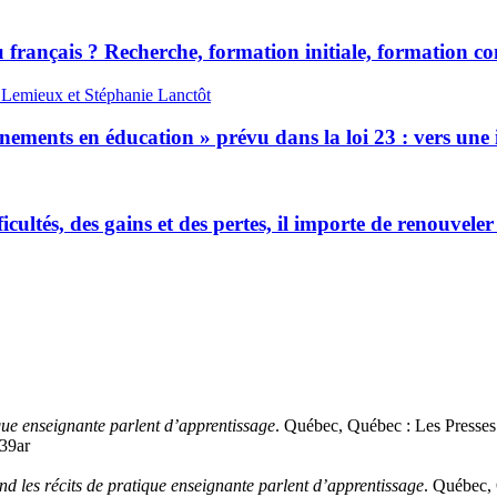
u français ? Recherche, formation initiale, formation c
 Lemieux et Stéphanie Lanctôt
ements en éducation » prévu dans la loi 23 : vers une 
icultés, des gains et des pertes, il importe de renouvele
que enseignante parlent d’apprentissage
. Québec, Québec : Les Presses
639ar
d les récits de pratique enseignante parlent d’apprentissage
. Québec, 