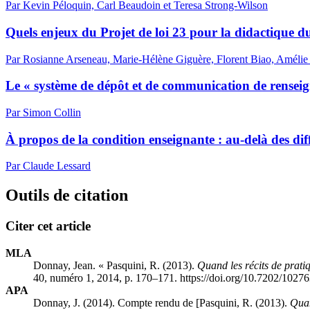
Par Kevin Péloquin, Carl Beaudoin et Teresa Strong-Wilson
Quels enjeux du Projet de loi 23 pour la didactique d
Par Rosianne Arseneau, Marie-Hélène Giguère, Florent Biao, Amélie
Le « système de dépôt et de communication de renseign
Par Simon Collin
À propos de la condition enseignante : au-delà des diff
Par Claude Lessard
Outils de citation
Citer cet article
MLA
Donnay, Jean. « Pasquini, R. (2013).
Quand les récits de prati
40, numéro 1, 2014, p. 170–171. https://doi.org/10.7202/1027
APA
Donnay, J. (2014). Compte rendu de [Pasquini, R. (2013).
Quan