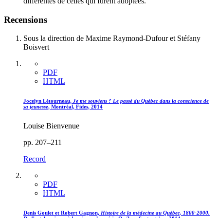
différentes de celles qui furent adoptées.
Recensions
Sous la direction de Maxime Raymond-Dufour et Stéfany
Boisvert
PDF
HTML
Jocelyn Létourneau,
Je me souviens ? Le passé du Québec dans la conscience de
sa jeunesse
, Montréal, Fides, 2014
Louise Bienvenue
pp. 207–211
Record
PDF
HTML
Denis Goulet et Robert Gagnon,
Histoire de la médecine au Québec, 1800-2000.