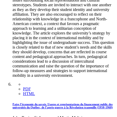
issues surrounding social representations and cultural
stereotypes. Students are invited to interact with one another
as they as they develop their student identity and university
affiliation. They are also encouraged to reflect on their
relationship with knowledge in a francophone and North-
American context, a context that favours a pragmatic
approach to learning and a utilitarian conception of
knowledge. The article explores the university’s strategy by
placing it in the context of international mobility and by
highlighting the issue of undergraduate success. This question
is closely related to that of new student’s needs and the skills
they should develop, concerns that are reflected in course
content and pedagogical approaches. In turn, pedagogical
considerations lead to a discussion of intercultural
communication and raise the question of the importance of
follow-up measures and strategies to support international
mobility in a university environment.
PDF
HTML
Faire l’économie du savoir. Usages et représentations du financement public des
universités du Québec, de l’après-guerre à la Révolution tranquille (1950-1968)