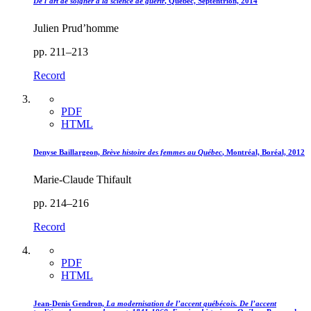
De l’art de soigner à la science de guérir
, Québec, Septentrion, 2014
Julien Prud’homme
pp. 211–213
Record
PDF
HTML
Denyse Baillargeon,
Brève histoire des femmes au Québec
, Montréal, Boréal, 2012
Marie-Claude Thifault
pp. 214–216
Record
PDF
HTML
Jean-Denis Gendron,
La modernisation de l’accent québécois. De l’accent