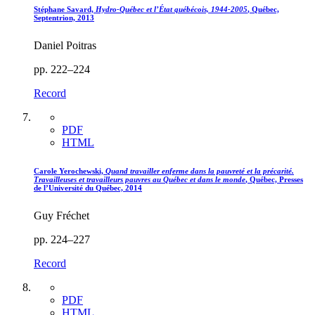
Stéphane Savard,
Hydro-Québec et l’État québécois, 1944-2005
, Québec,
Septentrion, 2013
Daniel Poitras
pp. 222–224
Record
PDF
HTML
Carole Yerochewski,
Quand travailler enferme dans la pauvreté et la précarité.
Travailleuses et travailleurs pauvres au Québec et dans le monde
, Québec, Presses
de l’Université du Québec, 2014
Guy Fréchet
pp. 224–227
Record
PDF
HTML