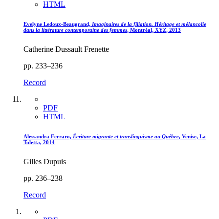
HTML
Evelyne Ledoux-Beaugrand,
Imaginaires de la filiation. Héritage et mélancolie
dans la littérature contemporaine des femmes
, Montréal, XYZ, 2013
Catherine Dussault Frenette
pp. 233–236
Record
PDF
HTML
Alessandra Ferraro,
Écriture migrante et translinguisme au Québec
, Venise, La
Toletta, 2014
Gilles Dupuis
pp. 236–238
Record