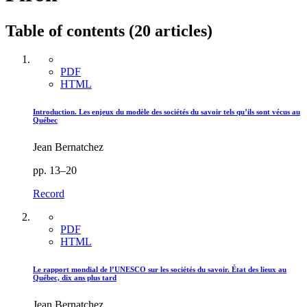
Table of contents (20 articles)
PDF
HTML
Introduction. Les enjeux du modèle des sociétés du savoir tels qu’ils sont vécus au
Québec
Jean Bernatchez
pp. 13–20
Record
PDF
HTML
Le rapport mondial de l’UNESCO sur les sociétés du savoir. État des lieux au
Québec, dix ans plus tard
Jean Bernatchez