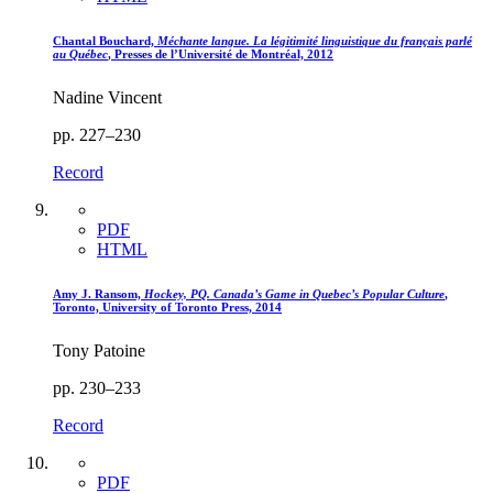
Chantal Bouchard,
Méchante langue. La légitimité linguistique du français parlé
au Québec
, Presses de l’Université de Montréal, 2012
Nadine Vincent
pp. 227–230
Record
PDF
HTML
Amy J. Ransom,
Hockey, PQ. Canada’s Game in Quebec’s Popular Culture
,
Toronto, University of Toronto Press, 2014
Tony Patoine
pp. 230–233
Record
PDF