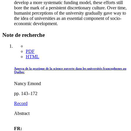
develop a more systematic funding model, these efforts still
bore the mark of a persistent discretionary culture. Over time,
humanist perceptions of the university gradually gave way to
the idea of universities as an essential component of socio-
economic development.
Note de recherche
PDF
HTML
Aperçu de la pratique de la science ouverte dans les universités francophones au
Québec
Nancy Emond
pp. 143–172
Record
Abstract
FR: