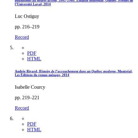
traditionnel au nouvel accent, 1841-1960. Esquisse historique
, Québec, Presses de
l’Université Laval, 2014
Luc Ostiguy
pp. 216–219
Record
PDF
HTML
Andrée Rivard,
Histoire de l’accouchement dans un Québec moderne
, Montréal,
Les Éditions du remue-ménage, 2014
Isabelle Courcy
pp. 219–221
Record
PDF
HTML